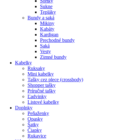
Šortky
Sukne
Tepláky
Bundy a saká
Mikiny
Kabáty
Kardigan
Prechodné bundy
Saká
Vesty
Zimné bundy
Kabelky
Ruksaky
Mini kabelky
Tašky cez plece (crossbody)
Shopper tašky
Príručné tašky
Ľadvinky
Listové kabelky
Doplnky
Peňaženky
Opasky
Šatky
Čiapky
Rukavice