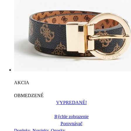
AKCIA
OBMEDZENÉ
VYPREDANÉ!
Rýchle zobrazenie
Porovnávač
Doplnky
,
Novinky
,
Opasky