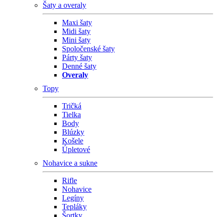
Šaty a overaly
Maxi šaty
Midi šaty
Mini šaty
Spoločenské šaty
Párty šaty
Denné šaty
Overaly
Topy
Tričká
Tielka
Body
Blúzky
Košele
Úpletové
Nohavice a sukne
Rifle
Nohavice
Legíny
Tepláky
Šortky