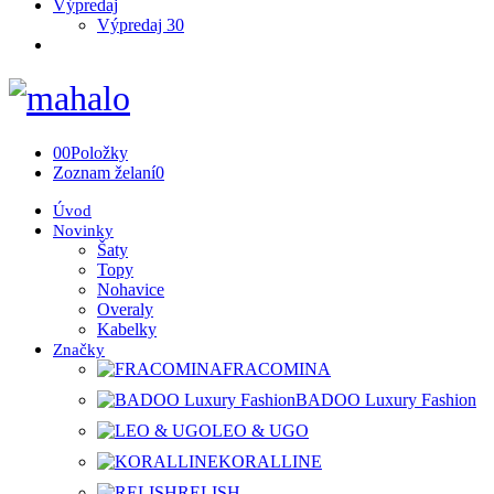
Výpredaj
Výpredaj 30
0
0
Položky
Zoznam želaní
0
Úvod
Novinky
Šaty
Topy
Nohavice
Overaly
Kabelky
Značky
FRACOMINA
BADOO Luxury Fashion
LEO & UGO
KORALLINE
RELISH