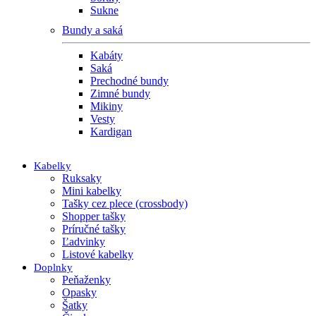
Sukne
Bundy a saká
Kabáty
Saká
Prechodné bundy
Zimné bundy
Mikiny
Vesty
Kardigan
Kabelky
Ruksaky
Mini kabelky
Tašky cez plece (crossbody)
Shopper tašky
Príručné tašky
Ľadvinky
Listové kabelky
Doplnky
Peňaženky
Opasky
Šatky