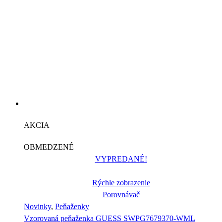
AKCIA
OBMEDZENÉ
VYPREDANÉ!
Rýchle zobrazenie
Porovnávač
Novinky
,
Peňaženky
Vzorovaná peňaženka GUESS SWPG7679370-WML