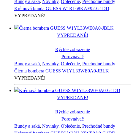
Bundy a saká
,
Novinky
,
Oblečenie
,
Prechodné bundy
Krémová bunda GUESS W1RL68KAF92-G1DD
VYPREDANÉ!
VYPREDANÉ!
Rýchle zobrazenie
Porovnávač
Bundy a saká
,
Novinky
,
Oblečenie
,
Prechodné bundy
Čierna bombera GUESS W1YL33WE0A0-JBLK
VYPREDANÉ!
VYPREDANÉ!
Rýchle zobrazenie
Porovnávač
Bundy a saká
,
Novinky
,
Oblečenie
,
Prechodné bundy