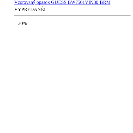
Vzorovaný opasok GUESS BW7501VIN30-BRM
VYPREDANÉ!
–30%