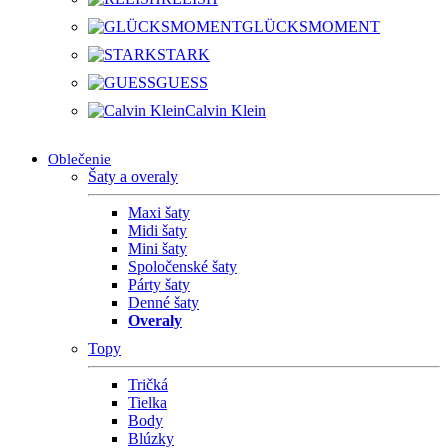
GLÜCKSMOMENT
STARK
GUESS
Calvin Klein
Oblečenie
Šaty a overaly
Maxi šaty
Midi šaty
Mini šaty
Spoločenské šaty
Párty šaty
Denné šaty
Overaly
Topy
Tričká
Tielka
Body
Blúzky