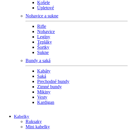
Košele
Úpletové
Nohavice a sukne
Rifle
Nohavice
Legíny
Tepláky
Šortky
Sukne
Bundy a saká
Kabáty
Saká
Prechodné bundy
Zimné bundy
Mikiny
Vesty
Kardigan
Kabelky
Ruksaky
Mini kabelky