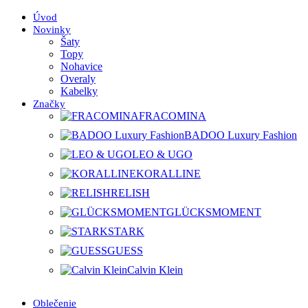
Úvod
Novinky
Šaty
Topy
Nohavice
Overaly
Kabelky
Značky
FRACOMINA
BADOO Luxury Fashion
LEO & UGO
KORALLINE
RELISH
GLÜCKSMOMENT
STARK
GUESS
Calvin Klein
Oblečenie