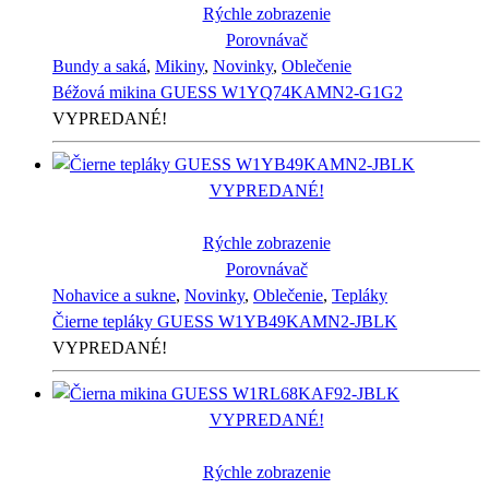
Rýchle zobrazenie
Porovnávač
Bundy a saká
,
Mikiny
,
Novinky
,
Oblečenie
Béžová mikina GUESS W1YQ74KAMN2-G1G2
VYPREDANÉ!
VYPREDANÉ!
Rýchle zobrazenie
Porovnávač
Nohavice a sukne
,
Novinky
,
Oblečenie
,
Tepláky
Čierne tepláky GUESS W1YB49KAMN2-JBLK
VYPREDANÉ!
VYPREDANÉ!
Rýchle zobrazenie