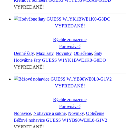
Krémová bombera GUESS W1YL33WE0A0-G1DD
VYPREDANÉ!
VYPREDANÉ!
Rýchle zobrazenie
Porovnávač
Denné šaty
,
Maxi šaty
,
Novinky
,
Oblečenie
,
Šaty
Hodvábne šaty GUESS W1YK1BWE1K0-G8DO
VYPREDANÉ!
VYPREDANÉ!
Rýchle zobrazenie
Porovnávač
Nohavice
,
Nohavice a sukne
,
Novinky
,
Oblečenie
Béžové nohavice GUESS W1YB90WE0L0-G1V2
VYPREDANÉ!