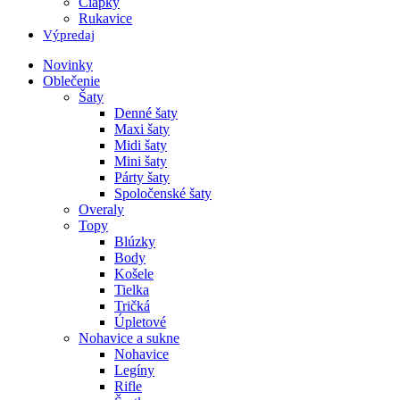
Čiapky
Rukavice
Výpredaj
Novinky
Oblečenie
Šaty
Denné šaty
Maxi šaty
Midi šaty
Mini šaty
Párty šaty
Spoločenské šaty
Overaly
Topy
Blúzky
Body
Košele
Tielka
Tričká
Úpletové
Nohavice a sukne
Nohavice
Legíny
Rifle