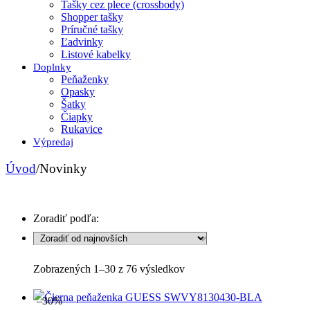
Tašky cez plece (crossbody)
Shopper tašky
Príručné tašky
Ľadvinky
Listové kabelky
Doplnky
Peňaženky
Opasky
Šatky
Čiapky
Rukavice
Výpredaj
Úvod
/
Novinky
Zoradiť podľa:
Sorted
Zobrazených 1–30 z 76 výsledkov
by
latest
–30%