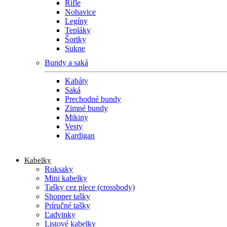
Rifle
Nohavice
Legíny
Tepláky
Šortky
Sukne
Bundy a saká
Kabáty
Saká
Prechodné bundy
Zimné bundy
Mikiny
Vesty
Kardigan
Kabelky
Ruksaky
Mini kabelky
Tašky cez plece (crossbody)
Shopper tašky
Príručné tašky
Ľadvinky
Listové kabelky