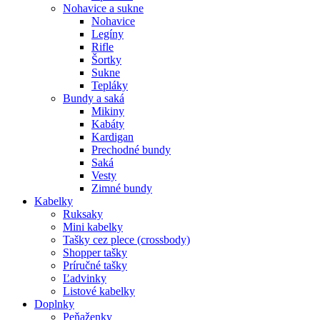
Nohavice a sukne
Nohavice
Legíny
Rifle
Šortky
Sukne
Tepláky
Bundy a saká
Mikiny
Kabáty
Kardigan
Prechodné bundy
Saká
Vesty
Zimné bundy
Kabelky
Ruksaky
Mini kabelky
Tašky cez plece (crossbody)
Shopper tašky
Príručné tašky
Ľadvinky
Listové kabelky
Doplnky
Peňaženky