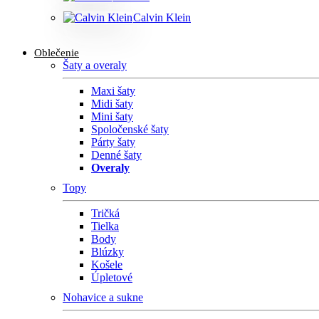
Calvin Klein
Oblečenie
Šaty a overaly
Maxi šaty
Midi šaty
Mini šaty
Spoločenské šaty
Párty šaty
Denné šaty
Overaly
Topy
Tričká
Tielka
Body
Blúzky
Košele
Úpletové
Nohavice a sukne