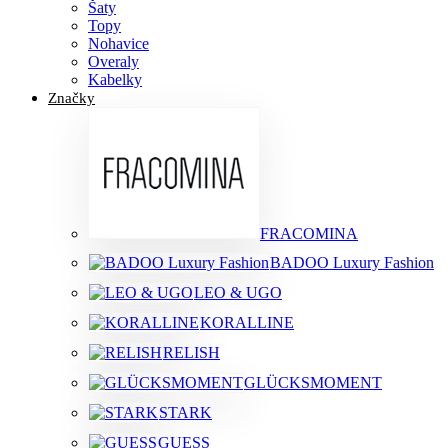
Šaty
Topy
Nohavice
Overaly
Kabelky
Značky
FRACOMINA
BADOO Luxury Fashion
LEO & UGO
KORALLINE
RELISH
GLÜCKSMOMENT
STARK
GUESS