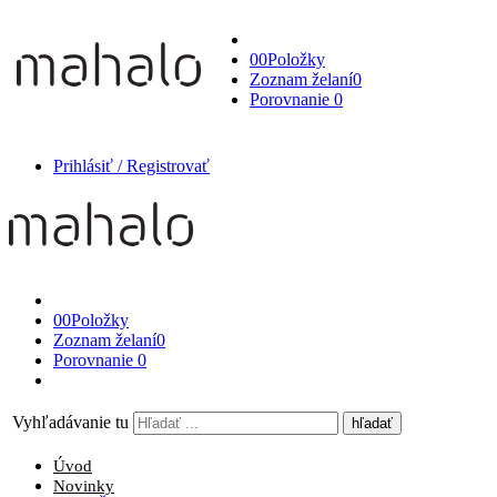
0
0
Položky
Zoznam želaní
0
Porovnanie
0
Prihlásiť / Registrovať
0
0
Položky
Zoznam želaní
0
Porovnanie
0
Vyhľadávanie tu
Úvod
Novinky