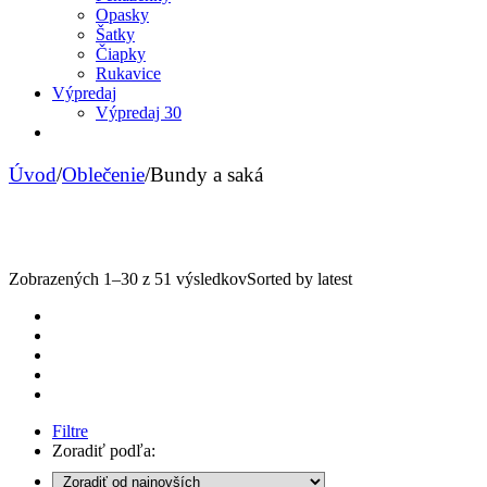
Opasky
Šatky
Čiapky
Rukavice
Výpredaj
Výpredaj 30
Úvod
/
Oblečenie
/
Bundy a saká
Zobrazených 1–30 z 51 výsledkov
Sorted by latest
Filtre
Zoradiť podľa: