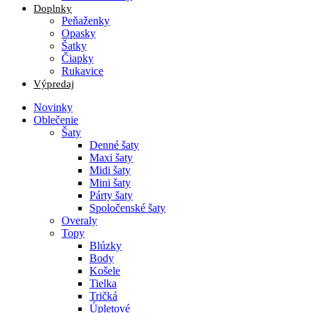
Doplnky
Peňaženky
Opasky
Šatky
Čiapky
Rukavice
Výpredaj
Novinky
Oblečenie
Šaty
Denné šaty
Maxi šaty
Midi šaty
Mini šaty
Párty šaty
Spoločenské šaty
Overaly
Topy
Blúzky
Body
Košele
Tielka
Tričká
Úpletové