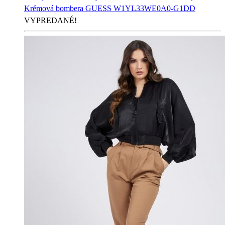
Krémová bombera GUESS W1YL33WE0A0-G1DD
VYPREDANÉ!