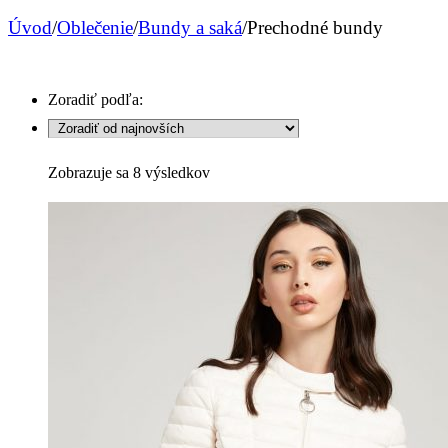
Úvod
/
Oblečenie
/
Bundy a saká
/
Prechodné bundy
Zoradiť podľa:
Sorted
Zobrazuje sa 8 výsledkov
by
latest