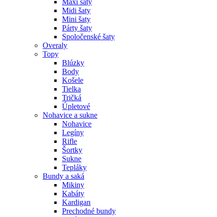
Maxi šaty
Midi šaty
Mini šaty
Párty šaty
Spoločenské šaty
Overaly
Topy
Blúzky
Body
Košele
Tielka
Tričká
Úpletové
Nohavice a sukne
Nohavice
Legíny
Rifle
Šortky
Sukne
Tepláky
Bundy a saká
Mikiny
Kabáty
Kardigan
Prechodné bundy