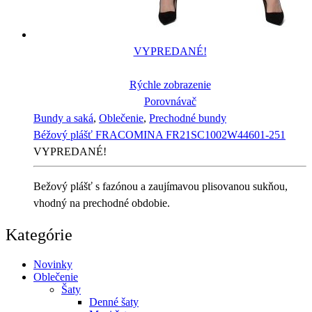
VYPREDANÉ!
Rýchle zobrazenie
Porovnávač
Bundy a saká
,
Oblečenie
,
Prechodné bundy
Béžový plášť FRACOMINA FR21SC1002W44601-251
VYPREDANÉ!
Bežový plášť s fazónou a zaujímavou plisovanou sukňou,
vhodný na prechodné obdobie.
Kategórie
Novinky
Oblečenie
Šaty
Denné šaty