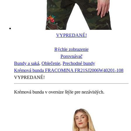
VYPREDANÉ!
Rýchle zobrazenie
Porovnávač
Bundy a saká
,
Oblečenie
,
Prechodné bundy
Krémová bunda FRACOMINA FR21SJ2006W40201-108
VYPREDANÉ!
Krémová bunda v oversize štýle pre nezávislých.