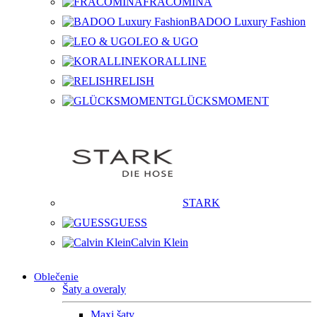
FRACOMINA
BADOO Luxury Fashion
LEO & UGO
KORALLINE
RELISH
GLÜCKSMOMENT
STARK
GUESS
Calvin Klein
Oblečenie
Šaty a overaly
Maxi šaty