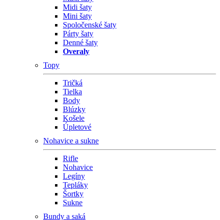
Midi šaty
Mini šaty
Spoločenské šaty
Párty šaty
Denné šaty
Overaly
Topy
Tričká
Tielka
Body
Blúzky
Košele
Úpletové
Nohavice a sukne
Rifle
Nohavice
Legíny
Tepláky
Šortky
Sukne
Bundy a saká