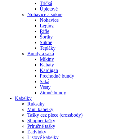
Tričká
Úpletové
Nohavice a sukne
Nohavice
Legíny
Rifle
Šortky
Sukne
Tepláky
Bundy a saká
Mikiny
Kabáty
Kardigan
Prechodné bundy
Saká
Vesty
Zimné bundy
Kabelky
Ruksaky
Mini kabelky
Tašky cez plece (crossbody)
Shopper tašky
Príručné tašky
Ľadvinky
Listové kabelky