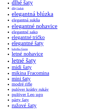
dlhé šaty
dlhý kabát
elegantná blúzka
elegantná sukňa
elegantné nohavice
elegantné sako
elegantné tričko
elegantné šaty
kabelka Guess
letné nohavice
letné šaty
midi šaty
mikina Fracomina
mini šaty
modré rifle
pulóver krátky rukáv
pulóver Leo ugo
párty šaty
ružové šaty