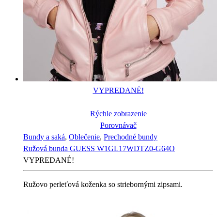
VYPREDANÉ!
Rýchle zobrazenie
Porovnávač
Bundy a saká
,
Oblečenie
,
Prechodné bundy
Ružová bunda GUESS W1GL17WDTZ0-G64O
VYPREDANÉ!
Ružovo perleťová koženka so striebornými zipsami.