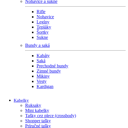
Nohavice a sukne
Rifle
Nohavice
Legíny
Tepláky
Šortky
Sukne
Bundy a saká
Kabáty
Saká
Prechodné bundy
Zimné bundy
Mikiny
Vesty
Kardigan
Kabelky
Ruksaky
Mini kabelky
Tašky cez plece (crossbody)
Shopper tašky
Príručné tašky