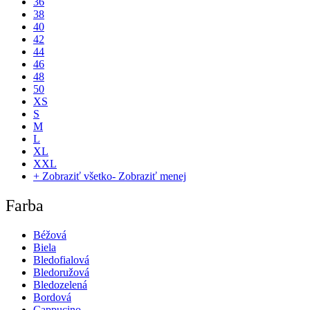
36
38
40
42
44
46
48
50
XS
S
M
L
XL
XXL
+ Zobraziť všetko
- Zobraziť menej
Farba
Béžová
Biela
Bledofialová
Bledoružová
Bledozelená
Bordová
Cappucino