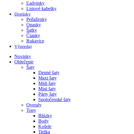
Ľadvinky
Listové kabelky
Doplnky
Peňaženky
Opasky
Šatky
Čiapky
Rukavice
Výpredaj
Novinky
Oblečenie
Šaty
Denné šaty
Maxi šaty
Midi šaty
Mini šaty
Párty šaty
Spoločenské šaty
Overaly
Topy
Blúzky
Body
Košele
Tielka