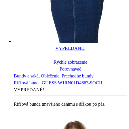
VYPREDANÉ!
Rýchle zobrazenie
Porovnávač
Bundy a saká
,
Oblečenie
,
Prechodné bundy
Rifľová bunda GUESS W1RN01D4663-SOCH
VYPREDANÉ!
Rifľová bunda tmavšieho denimu s dĺžkou po pás.