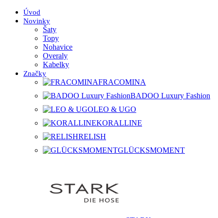
Úvod
Novinky
Šaty
Topy
Nohavice
Overaly
Kabelky
Značky
FRACOMINA
BADOO Luxury Fashion
LEO & UGO
KORALLINE
RELISH
GLÜCKSMOMENT