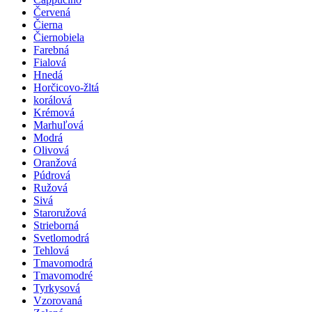
Červená
Čierna
Čiernobiela
Farebná
Fialová
Hnedá
Horčicovo-žltá
korálová
Krémová
Marhuľová
Modrá
Olivová
Oranžová
Púdrová
Ružová
Sivá
Staroružová
Strieborná
Svetlomodrá
Tehlová
Tmavomodrá
Tmavomodré
Tyrkysová
Vzorovaná