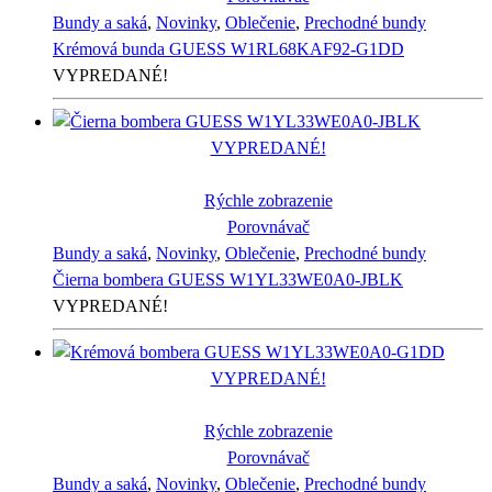
Bundy a saká
,
Novinky
,
Oblečenie
,
Prechodné bundy
Krémová bunda GUESS W1RL68KAF92-G1DD
VYPREDANÉ!
VYPREDANÉ!
Rýchle zobrazenie
Porovnávač
Bundy a saká
,
Novinky
,
Oblečenie
,
Prechodné bundy
Čierna bombera GUESS W1YL33WE0A0-JBLK
VYPREDANÉ!
VYPREDANÉ!
Rýchle zobrazenie
Porovnávač
Bundy a saká
,
Novinky
,
Oblečenie
,
Prechodné bundy