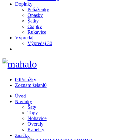
Doplnky
Peňaženky
Opasky
Šatky
Čiapky
Rukavice
Výpredaj
Výpredaj 30
0
0
Položky
Zoznam želaní
0
Úvod
Novinky
Šaty
Topy
Nohavice
Overaly
Kabelky
Značky