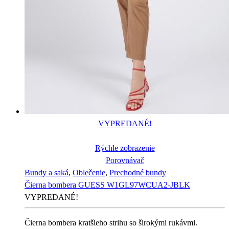
VYPREDANÉ!
Rýchle zobrazenie
Porovnávač
Bundy a saká
,
Oblečenie
,
Prechodné bundy
Čierna bombera GUESS W1GL97WCUA2-JBLK
VYPREDANÉ!
Čierna bombera kratšieho strihu so širokými rukávmi.