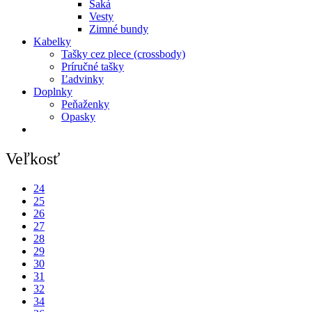
Saká
Vesty
Zimné bundy
Kabelky
Tašky cez plece (crossbody)
Príručné tašky
Ľadvinky
Doplnky
Peňaženky
Opasky
Veľkosť
24
25
26
27
28
29
30
31
32
34