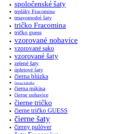
spoločenské šaty
tepláky Fracomina
tmavomodré šaty
tričko Fracomina
tričko guess
vzorované nohavice
vzorované sako
vzorované šaty
zelené šaty
úpletové šaty
čierna blúzka
čierna kabelka
čierna mikina
čierne nohavice
čierne tričko
čierne tričko GUESS
čierne šaty
čierny pulóver