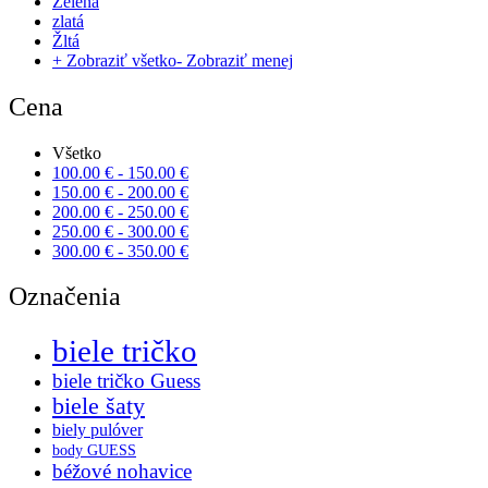
Zelená
zlatá
Žltá
+ Zobraziť všetko
- Zobraziť menej
Cena
Všetko
100.00
€
-
150.00
€
150.00
€
-
200.00
€
200.00
€
-
250.00
€
250.00
€
-
300.00
€
300.00
€
-
350.00
€
Označenia
biele tričko
biele tričko Guess
biele šaty
biely pulóver
body GUESS
béžové nohavice