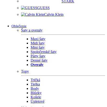
STARK
GUESS
Calvin Klein
Oblečenie
Šaty a overaly
Maxi šaty
Midi šaty
Mini šaty
Spoločenské šaty
Párty šaty
Denné šaty
Overaly
Topy
Tričká
Tielka
Body
Blúzky
Košele
Úpletové