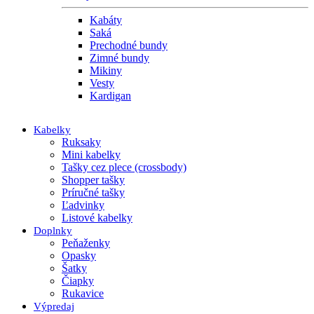
Kabáty
Saká
Prechodné bundy
Zimné bundy
Mikiny
Vesty
Kardigan
Kabelky
Ruksaky
Mini kabelky
Tašky cez plece (crossbody)
Shopper tašky
Príručné tašky
Ľadvinky
Listové kabelky
Doplnky
Peňaženky
Opasky
Šatky
Čiapky
Rukavice
Výpredaj