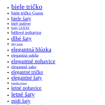
biele tričko
biele tričko Guess
biele šaty
biely pulóver
body GUESS
béžové nohavice
dlhé šaty
dlhý kabát
elegantná blúzka
elegantná sukňa
elegantné nohavice
elegantné sako
elegantné tričko
elegantné šaty
kabelka Guess
letné nohavice
letné šaty
midi šaty