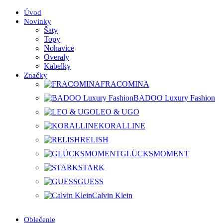
Úvod
Novinky
Šaty
Topy
Nohavice
Overaly
Kabelky
Značky
FRACOMINA
BADOO Luxury Fashion
LEO & UGO
KORALLINE
RELISH
GLÜCKSMOMENT
STARK
GUESS
Calvin Klein
Oblečenie