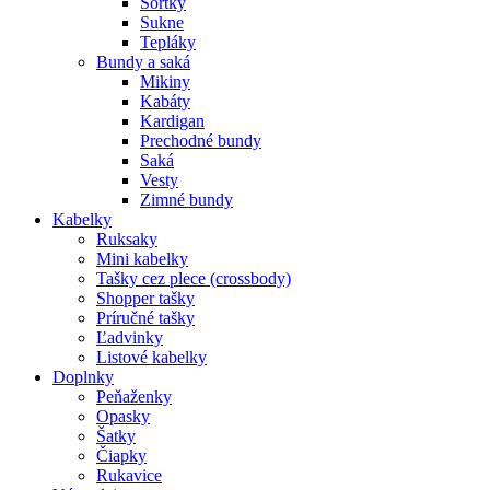
Šortky
Sukne
Tepláky
Bundy a saká
Mikiny
Kabáty
Kardigan
Prechodné bundy
Saká
Vesty
Zimné bundy
Kabelky
Ruksaky
Mini kabelky
Tašky cez plece (crossbody)
Shopper tašky
Príručné tašky
Ľadvinky
Listové kabelky
Doplnky
Peňaženky
Opasky
Šatky
Čiapky
Rukavice