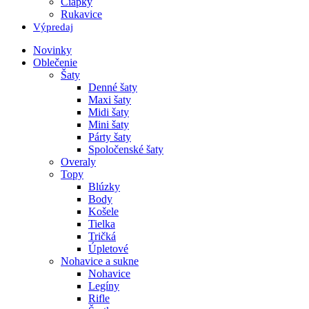
Čiapky
Rukavice
Výpredaj
Novinky
Oblečenie
Šaty
Denné šaty
Maxi šaty
Midi šaty
Mini šaty
Párty šaty
Spoločenské šaty
Overaly
Topy
Blúzky
Body
Košele
Tielka
Tričká
Úpletové
Nohavice a sukne
Nohavice
Legíny
Rifle