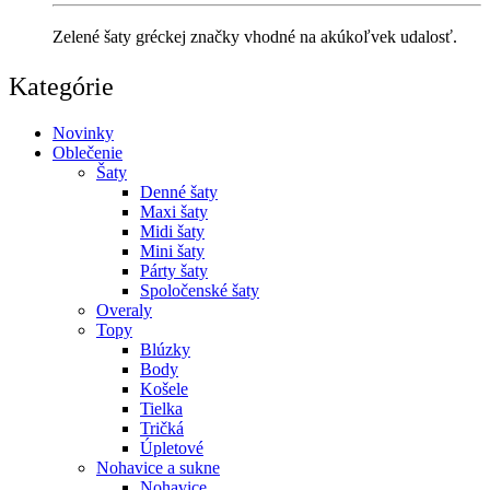
Zelené šaty gréckej značky vhodné na akúkoľvek udalosť.
Kategórie
Novinky
Oblečenie
Šaty
Denné šaty
Maxi šaty
Midi šaty
Mini šaty
Párty šaty
Spoločenské šaty
Overaly
Topy
Blúzky
Body
Košele
Tielka
Tričká
Úpletové
Nohavice a sukne
Nohavice