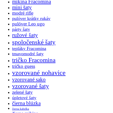
mikina Fracomina
mini šaty
modré rifle
pulóver krátky rukáv
pulóver Leo ugo
párty šaty
ružové šaty
spoločenské šaty
tepláky Fracomina
tmavomodré šaty
tričko Fracomina
tričko guess
vzorované nohavice
vzorované sako
vzorované šaty
zelené šaty
úpletové šaty
čierna blúzka
čierna kabelka