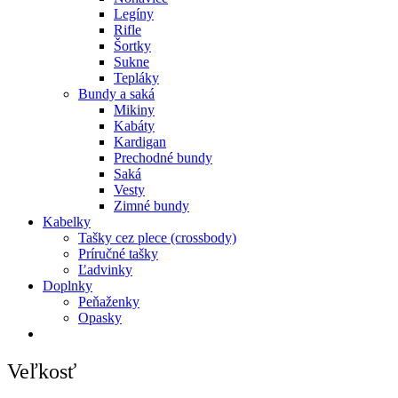
Legíny
Rifle
Šortky
Sukne
Tepláky
Bundy a saká
Mikiny
Kabáty
Kardigan
Prechodné bundy
Saká
Vesty
Zimné bundy
Kabelky
Tašky cez plece (crossbody)
Príručné tašky
Ľadvinky
Doplnky
Peňaženky
Opasky
Veľkosť