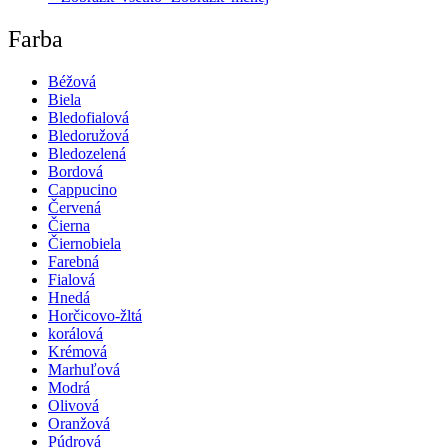
Farba
Béžová
Biela
Bledofialová
Bledoružová
Bledozelená
Bordová
Cappucino
Červená
Čierna
Čiernobiela
Farebná
Fialová
Hnedá
Horčicovo-žltá
korálová
Krémová
Marhuľová
Modrá
Olivová
Oranžová
Púdrová