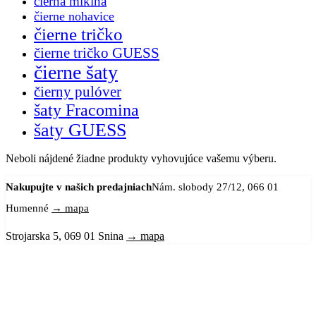
čierna mikina
čierne nohavice
čierne tričko
čierne tričko GUESS
čierne šaty
čierny pulóver
šaty Fracomina
šaty GUESS
Neboli nájdené žiadne produkty vyhovujúce vašemu výberu.
Nakupujte v našich predajniach
Nám. slobody 27/12, 066 01
Humenné
→ mapa
Strojarska 5, 069 01 Snina
→ mapa