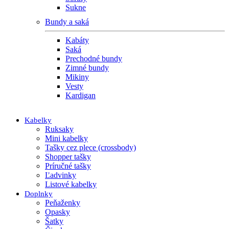
Sukne
Bundy a saká
Kabáty
Saká
Prechodné bundy
Zimné bundy
Mikiny
Vesty
Kardigan
Kabelky
Ruksaky
Mini kabelky
Tašky cez plece (crossbody)
Shopper tašky
Príručné tašky
Ľadvinky
Listové kabelky
Doplnky
Peňaženky
Opasky
Šatky