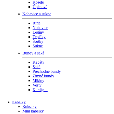
Košele
Úpletové
Nohavice a sukne
Rifle
Nohavice
Legíny
Tepláky
Šortky
Sukne
Bundy a saká
Kabáty
Saká
Prechodné bundy
Zimné bundy
Mikiny
Vesty
Kardigan
Kabelky
Ruksaky
Mini kabelky