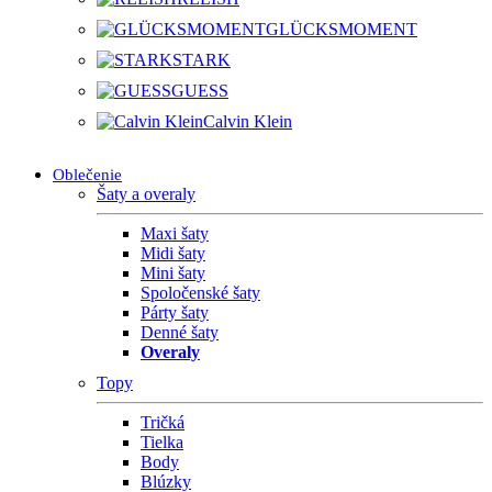
GLÜCKSMOMENT
STARK
GUESS
Calvin Klein
Oblečenie
Šaty a overaly
Maxi šaty
Midi šaty
Mini šaty
Spoločenské šaty
Párty šaty
Denné šaty
Overaly
Topy
Tričká
Tielka
Body
Blúzky