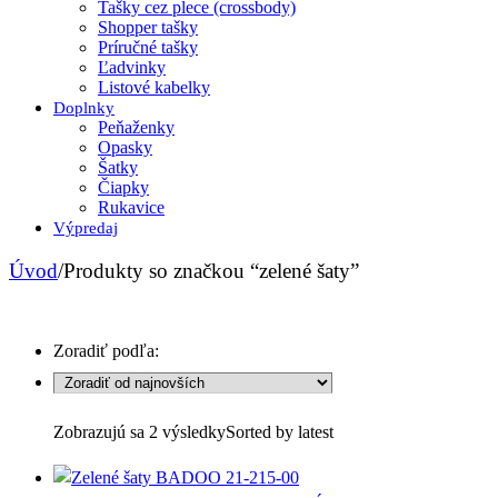
Tašky cez plece (crossbody)
Shopper tašky
Príručné tašky
Ľadvinky
Listové kabelky
Doplnky
Peňaženky
Opasky
Šatky
Čiapky
Rukavice
Výpredaj
Úvod
/
Produkty so značkou “zelené šaty”
Zoradiť podľa:
Zobrazujú sa 2 výsledky
Sorted by latest