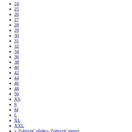
24
25
26
27
28
29
30
31
32
34
36
38
40
42
44
46
48
50
XS
S
M
L
XL
XXL
+ Zobraziť všetko
- Zobraziť menej