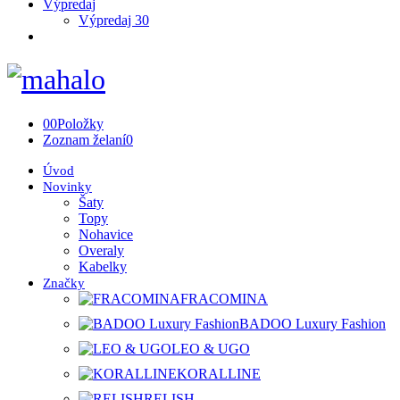
Výpredaj
Výpredaj 30
0
0
Položky
Zoznam želaní
0
Úvod
Novinky
Šaty
Topy
Nohavice
Overaly
Kabelky
Značky
FRACOMINA
BADOO Luxury Fashion
LEO & UGO
KORALLINE
RELISH