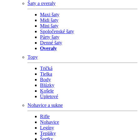
Šaty a overaly
Maxi šaty
Midi šaty
Mini šaty
Spoločenské šaty
Párty šaty
Denné šaty
Overaly
Topy
Tričká
Tielka
Body
Blúzky
Košele
Úpletové
Nohavice a sukne
Rifle
Nohavice
Legíny
Tepláky
Šortky