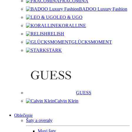
FRACOMINA
BADOO Luxury Fashion
LEO & UGO
KORALLINE
RELISH
GLÜCKSMOMENT
STARK
GUESS
Calvin Klein
Oblečenie
Šaty a overaly
Maxi šaty