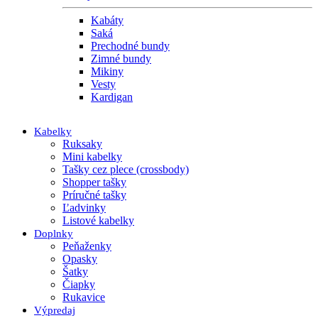
Kabáty
Saká
Prechodné bundy
Zimné bundy
Mikiny
Vesty
Kardigan
Kabelky
Ruksaky
Mini kabelky
Tašky cez plece (crossbody)
Shopper tašky
Príručné tašky
Ľadvinky
Listové kabelky
Doplnky
Peňaženky
Opasky
Šatky
Čiapky
Rukavice
Výpredaj