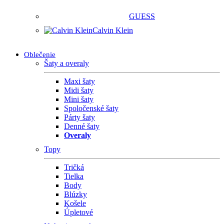
GUESS
Calvin Klein
Oblečenie
Šaty a overaly
Maxi šaty
Midi šaty
Mini šaty
Spoločenské šaty
Párty šaty
Denné šaty
Overaly
Topy
Tričká
Tielka
Body
Blúzky
Košele
Úpletové