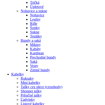
Tričká
Úpletové
Nohavice a sukne
Nohavice
Legíny
Rifle
Šortky
Sukne
Tepláky
Bundy a saká
Mikiny
Kabáty
Kardigan
Prechodné bundy
Saká
Vesty
Zimné bundy
Kabelky
Ruksaky
Mini kabelky
Tašky cez plece (crossbody)
Shopper tašky
Príručné tašky
Ľadvinky
Listové kabelky