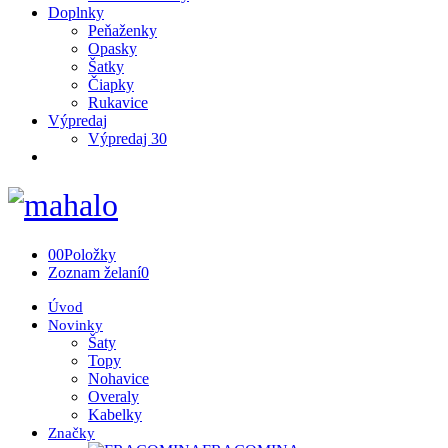
Doplnky
Peňaženky
Opasky
Šatky
Čiapky
Rukavice
Výpredaj
Výpredaj 30
0
0
Položky
Zoznam želaní
0
Úvod
Novinky
Šaty
Topy
Nohavice
Overaly
Kabelky
Značky