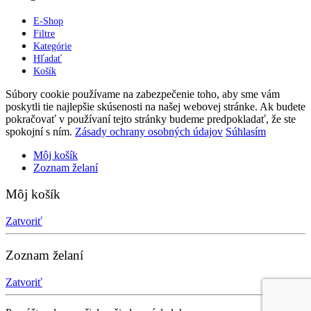
E-Shop
Filtre
Kategórie
Hľadať
Košík
Súbory cookie používame na zabezpečenie toho, aby sme vám
poskytli tie najlepšie skúsenosti na našej webovej stránke. Ak budete
pokračovať v používaní tejto stránky budeme predpokladať, že ste
spokojní s ním.
Zásady ochrany osobných údajov
Súhlasím
Môj košík
Zoznam želaní
Môj košík
Zatvoriť
Zoznam želaní
Zatvoriť