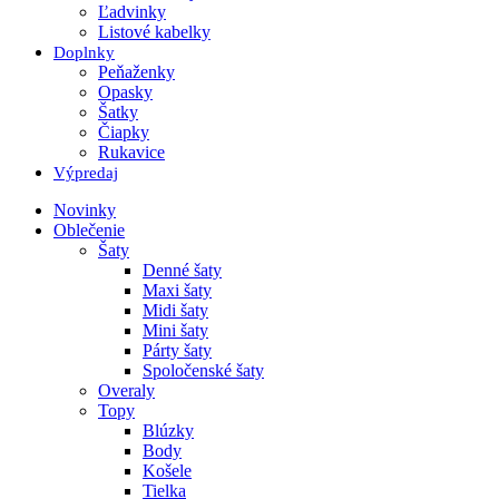
Ľadvinky
Listové kabelky
Doplnky
Peňaženky
Opasky
Šatky
Čiapky
Rukavice
Výpredaj
Novinky
Oblečenie
Šaty
Denné šaty
Maxi šaty
Midi šaty
Mini šaty
Párty šaty
Spoločenské šaty
Overaly
Topy
Blúzky
Body
Košele
Tielka