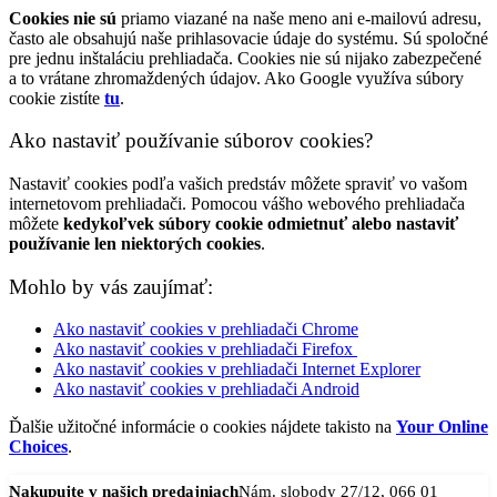
Cookies nie sú
priamo viazané na naše meno ani e-mailovú adresu,
často ale obsahujú naše prihlasovacie údaje do systému. Sú spoločné
pre jednu inštaláciu prehliadača. Cookies nie sú nijako zabezpečené
a to vrátane zhromaždených údajov. Ako Google využíva súbory
cookie zistíte
tu
.
Ako nastaviť používanie súborov cookies?
Nastaviť cookies podľa vašich predstáv môžete spraviť vo vašom
internetovom prehliadači. Pomocou vášho webového prehliadača
môžete
kedykoľvek súbory cookie odmietnuť alebo nastaviť
používanie len niektorých cookies
.
Mohlo by vás zaujímať:
Ako nastaviť cookies v prehliadači Chrome
Ako nastaviť cookies v prehliadači Firefox
Ako nastaviť cookies v prehliadači Internet Explorer
Ako nastaviť cookies v prehliadači Android
Ďalšie užitočné informácie o cookies nájdete takisto na
Your Online
Choices
.
Nakupujte v našich predajniach
Nám. slobody 27/12, 066 01