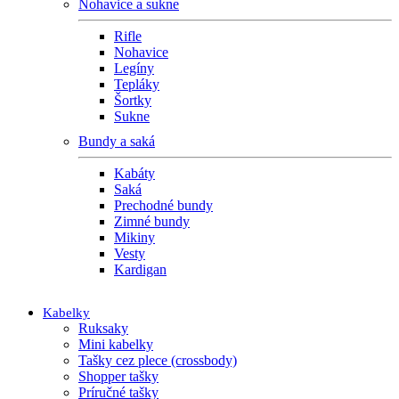
Nohavice a sukne
Rifle
Nohavice
Legíny
Tepláky
Šortky
Sukne
Bundy a saká
Kabáty
Saká
Prechodné bundy
Zimné bundy
Mikiny
Vesty
Kardigan
Kabelky
Ruksaky
Mini kabelky
Tašky cez plece (crossbody)
Shopper tašky
Príručné tašky