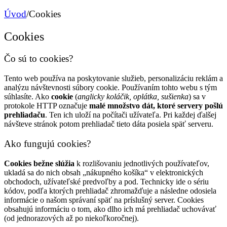
Úvod
/
Cookies
Cookies
Čo sú to cookies?
Tento web používa na poskytovanie služieb, personalizáciu reklám a
analýzu návštevnosti súbory cookie. Používaním tohto webu s tým
súhlasíte. Ako
cookie
(
anglicky koláčik, oplátka, sušienka
) sa v
protokole HTTP označuje
malé množstvo dát, ktoré servery pošlú
prehliadaču
. Ten ich uloží na počítači užívateľa. Pri každej ďalšej
návšteve stránok potom prehliadač tieto dáta posiela späť serveru.
Ako fungujú cookies?
Cookies bežne slúžia
k rozlišovaniu jednotlivých používateľov,
ukladá sa do nich obsah „nákupného košíka“ v elektronických
obchodoch, užívateľské predvoľby a pod. Technicky ide o sériu
kódov, podľa ktorých prehliadač zhromažďuje a následne odosiela
informácie o našom správaní späť na príslušný server. Cookies
obsahujú informáciu o tom, ako dlho ich má prehliadač uchovávať
(od jednorazových až po niekoľkoročnej).