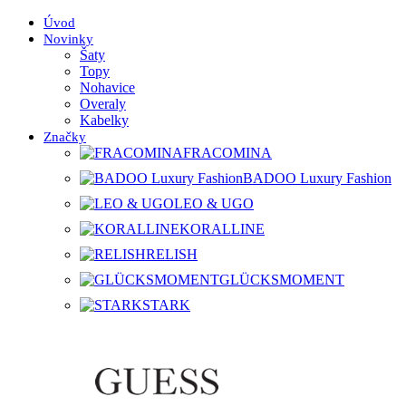
Úvod
Novinky
Šaty
Topy
Nohavice
Overaly
Kabelky
Značky
FRACOMINA
BADOO Luxury Fashion
LEO & UGO
KORALLINE
RELISH
GLÜCKSMOMENT
STARK