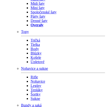
Midi šaty
Mini šaty
Spoločenské šaty
Párty šaty
Denné šaty
Overaly
Topy
Tričká
Tielka
Body
Blúzky
Košele
Úpletové
Nohavice a sukne
Rifle
Nohavice
Legíny
Tepláky
Šortky
Sukne
Bundy a saká