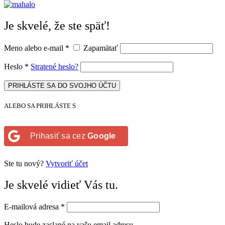
Je skvelé, že ste späť!
Meno alebo e-mail
*
Zapamätať
Heslo
*
Stratené heslo?
PRIHLÁSTE SA DO SVOJHO ÚČTU
ALEBO SA PRIHLÁSTE S
Prihasiť sa cez
Google
Ste tu nový?
Vytvoriť účet
Je skvelé vidieť Vás tu.
E-mailová adresa
*
Heslo bude zaslané na vašu email adresu.