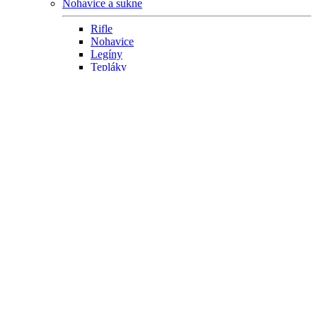
Nohavice a sukne
Rifle
Nohavice
Legíny
Tepláky
Šortky
Sukne
Bundy a saká
Kabáty
Saká
Prechodné bundy
Zimné bundy
Mikiny
Vesty
Kardigan
Kabelky
Ruksaky
Mini kabelky
Tašky cez plece (crossbody)
Shopper tašky
Príručné tašky