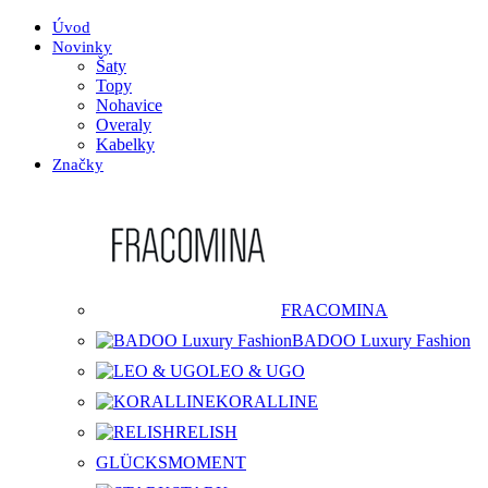
Úvod
Novinky
Šaty
Topy
Nohavice
Overaly
Kabelky
Značky
FRACOMINA
BADOO Luxury Fashion
LEO & UGO
KORALLINE
RELISH
GLÜCKSMOMENT