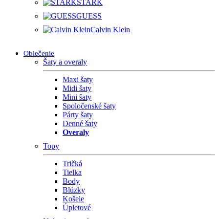
STARK
GUESS
Calvin Klein
Oblečenie
Šaty a overaly
Maxi šaty
Midi šaty
Mini šaty
Spoločenské šaty
Párty šaty
Denné šaty
Overaly
Topy
Tričká
Tielka
Body
Blúzky
Košele
Úpletové