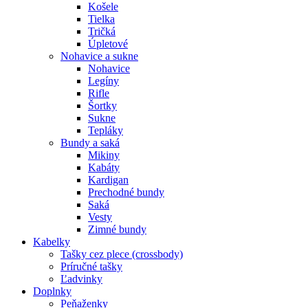
Košele
Tielka
Tričká
Úpletové
Nohavice a sukne
Nohavice
Legíny
Rifle
Šortky
Sukne
Tepláky
Bundy a saká
Mikiny
Kabáty
Kardigan
Prechodné bundy
Saká
Vesty
Zimné bundy
Kabelky
Tašky cez plece (crossbody)
Príručné tašky
Ľadvinky
Doplnky
Peňaženky