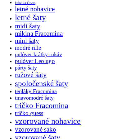
kabelka Guess
letné nohavice
letné šaty
midi šaty
mikina Fracomina
mini šaty
modré rifle
pulóver krátky rukáv
pulóver Leo ugo
párty šaty
ružové šaty
spoločenské šaty
tepláky Fracomina
tmavomodré šaty
tričko Fracomina
tričko guess
vzorované nohavice
vzorované sako
vzorované šaty