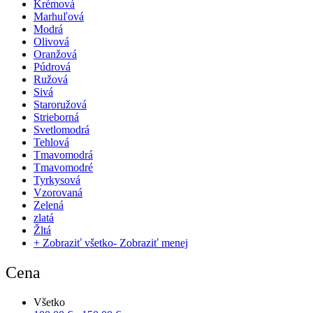
Krémová
Marhuľová
Modrá
Olivová
Oranžová
Púdrová
Ružová
Sivá
Staroružová
Strieborná
Svetlomodrá
Tehlová
Tmavomodrá
Tmavomodré
Tyrkysová
Vzorovaná
Zelená
zlatá
Žltá
+ Zobraziť všetko
- Zobraziť menej
Cena
Všetko