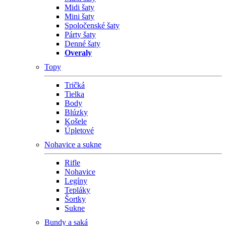
Midi šaty
Mini šaty
Spoločenské šaty
Párty šaty
Denné šaty
Overaly
Topy
Tričká
Tielka
Body
Blúzky
Košele
Úpletové
Nohavice a sukne
Rifle
Nohavice
Legíny
Tepláky
Šortky
Sukne
Bundy a saká