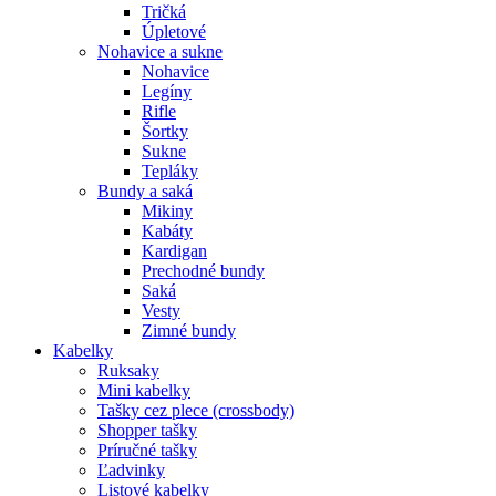
Tričká
Úpletové
Nohavice a sukne
Nohavice
Legíny
Rifle
Šortky
Sukne
Tepláky
Bundy a saká
Mikiny
Kabáty
Kardigan
Prechodné bundy
Saká
Vesty
Zimné bundy
Kabelky
Ruksaky
Mini kabelky
Tašky cez plece (crossbody)
Shopper tašky
Príručné tašky
Ľadvinky
Listové kabelky