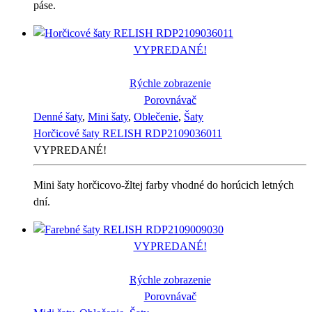
páse.
VYPREDANÉ!
Rýchle zobrazenie
Porovnávač
Denné šaty
,
Mini šaty
,
Oblečenie
,
Šaty
Horčicové šaty RELISH RDP2109036011
VYPREDANÉ!
Mini šaty horčicovo-žltej farby vhodné do horúcich letných
dní.
VYPREDANÉ!
Rýchle zobrazenie
Porovnávač