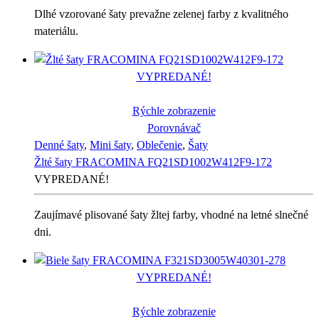
Dlhé vzorované šaty prevažne zelenej farby z kvalitného
materiálu.
VYPREDANÉ!
Rýchle zobrazenie
Porovnávač
Denné šaty
,
Mini šaty
,
Oblečenie
,
Šaty
Žlté šaty FRACOMINA FQ21SD1002W412F9-172
VYPREDANÉ!
Zaujímavé plisované šaty žltej farby, vhodné na letné slnečné
dni.
VYPREDANÉ!
Rýchle zobrazenie