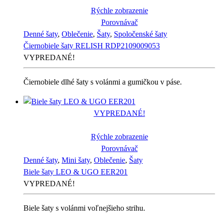
Rýchle zobrazenie
Porovnávač
Denné šaty
,
Oblečenie
,
Šaty
,
Spoločenské šaty
Čiernobiele šaty RELISH RDP2109009053
VYPREDANÉ!
Čiernobiele dlhé šaty s volánmi a gumičkou v páse.
VYPREDANÉ!
Rýchle zobrazenie
Porovnávač
Denné šaty
,
Mini šaty
,
Oblečenie
,
Šaty
Biele šaty LEO & UGO EER201
VYPREDANÉ!
Biele šaty s volánmi voľnejšieho strihu.