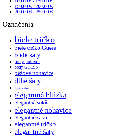
100.00
€
-
150.00
€
150.00
€
-
200.00
€
200.00
€
-
250.00
€
Označenia
biele tričko
biele tričko Guess
biele šaty
biely pulóver
body GUESS
béžové nohavice
dlhé šaty
dlhý kabát
elegantná blúzka
elegantná sukňa
elegantné nohavice
elegantné sako
elegantné tričko
elegantné šaty