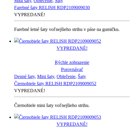
Midi šaty
,
Oblečenie
,
Šaty
Farebné šaty RELISH RDP2109009030
VYPREDANÉ!
Farebné letné šaty voľnejšieho strihu v páse na gumičku.
VYPREDANÉ!
Rýchle zobrazenie
Porovnávač
Denné šaty
,
Mini šaty
,
Oblečenie
,
Šaty
Čiernobiele šaty RELISH RDP2109009052
VYPREDANÉ!
Čiernobiele mini šaty voľnejšieho strihu.
VYPREDANÉ!