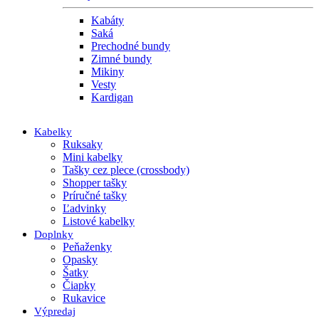
Kabáty
Saká
Prechodné bundy
Zimné bundy
Mikiny
Vesty
Kardigan
Kabelky
Ruksaky
Mini kabelky
Tašky cez plece (crossbody)
Shopper tašky
Príručné tašky
Ľadvinky
Listové kabelky
Doplnky
Peňaženky
Opasky
Šatky
Čiapky
Rukavice
Výpredaj