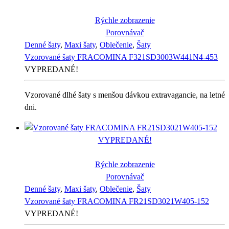
Rýchle zobrazenie
Porovnávač
Denné šaty
,
Maxi šaty
,
Oblečenie
,
Šaty
Vzorované šaty FRACOMINA F321SD3003W441N4-453
VYPREDANÉ!
Vzorované dlhé šaty s menšou dávkou extravagancie, na letné
dni.
VYPREDANÉ!
Rýchle zobrazenie
Porovnávač
Denné šaty
,
Maxi šaty
,
Oblečenie
,
Šaty
Vzorované šaty FRACOMINA FR21SD3021W405-152
VYPREDANÉ!