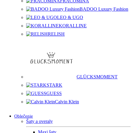
FRACOMINA
BADOO Luxury Fashion
LEO & UGO
KORALLINE
RELISH
GLÜCKSMOMENT
STARK
GUESS
Calvin Klein
Oblečenie
Šaty a overaly
Maxi šaty