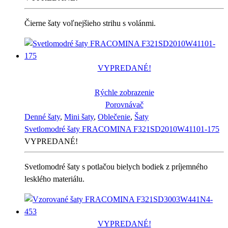
Čierne šaty voľnejšieho strihu s volánmi.
VYPREDANÉ!
Rýchle zobrazenie
Porovnávač
Denné šaty
,
Mini šaty
,
Oblečenie
,
Šaty
Svetlomodré šaty FRACOMINA F321SD2010W41101-175
VYPREDANÉ!
Svetlomodré šaty s potlačou bielych bodiek z príjemného
lesklého materiálu.
VYPREDANÉ!