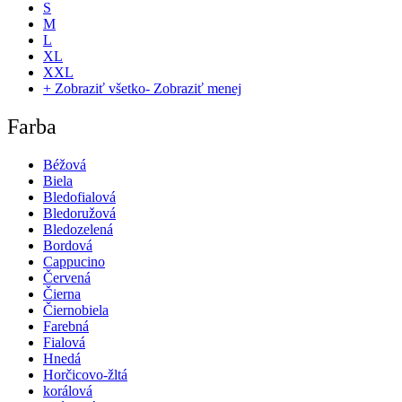
S
M
L
XL
XXL
+ Zobraziť všetko
- Zobraziť menej
Farba
Béžová
Biela
Bledofialová
Bledoružová
Bledozelená
Bordová
Cappucino
Červená
Čierna
Čiernobiela
Farebná
Fialová
Hnedá
Horčicovo-žltá
korálová