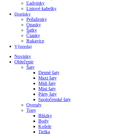
Ľadvinky
Listové kabelky
Doplnky
Peňaženky
Opasky
Šatky
Čiapky
Rukavice
Výpredaj
Novinky
Oblečenie
Šaty
Denné šaty
Maxi šaty
Midi šaty
Mini šaty
Párty šaty
Spoločenské šaty
Overaly
Topy
Blúzky
Body
Košele
Tielka