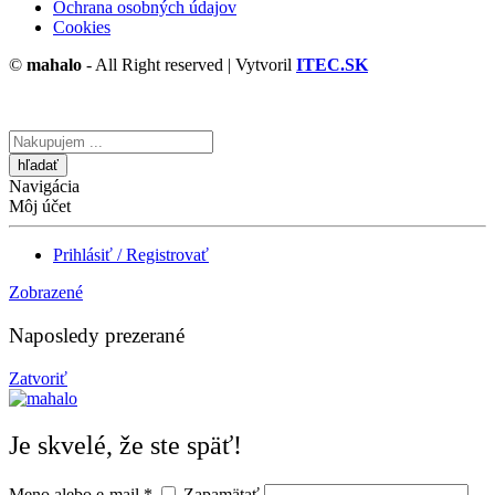
Ochrana osobných údajov
Cookies
©
mahalo
- All Right reserved | Vytvoril
ITEC.SK
Vyhľadávanie
tu
Navigácia
Môj účet
Prihlásiť / Registrovať
Zobrazené
Naposledy prezerané
Zatvoriť
Je skvelé, že ste späť!
Meno alebo e-mail
*
Zapamätať