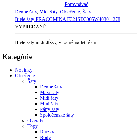
Porovnávač
Denné šaty
,
Midi šaty
,
Oblečenie
,
Šaty
Biele šaty FRACOMINA F321SD3005W40301-278
VYPREDANÉ!
Biele šaty midi dĺžky, vhodné na letné dni.
Kategórie
Novinky
Oblečenie
Šaty
Denné šaty
Maxi šaty
Midi šaty
Mini šaty
Párty šaty
Spoločenské šaty
Overaly
Topy
Blúzky
Body