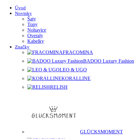
Úvod
Novinky
Šaty
Topy
Nohavice
Overaly
Kabelky
Značky
FRACOMINA
BADOO Luxury Fashion
LEO & UGO
KORALLINE
RELISH
GLÜCKSMOMENT