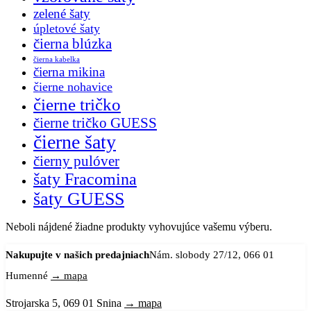
zelené šaty
úpletové šaty
čierna blúzka
čierna kabelka
čierna mikina
čierne nohavice
čierne tričko
čierne tričko GUESS
čierne šaty
čierny pulóver
šaty Fracomina
šaty GUESS
Neboli nájdené žiadne produkty vyhovujúce vašemu výberu.
Nakupujte v našich predajniach
Nám. slobody 27/12, 066 01
Humenné
→ mapa
Strojarska 5, 069 01 Snina
→ mapa