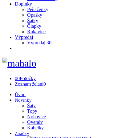
Doplnky
Peňaženky
Opasky
Šatky
Čiapky
Rukavice
Výpredaj
Výpredaj 30
0
0
Položky
Zoznam želaní
0
Úvod
Novinky
Šaty
Topy
Nohavice
Overaly
Kabelky
Značky