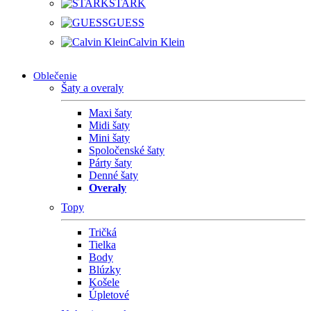
STARK
GUESS
Calvin Klein
Oblečenie
Šaty a overaly
Maxi šaty
Midi šaty
Mini šaty
Spoločenské šaty
Párty šaty
Denné šaty
Overaly
Topy
Tričká
Tielka
Body
Blúzky
Košele
Úpletové