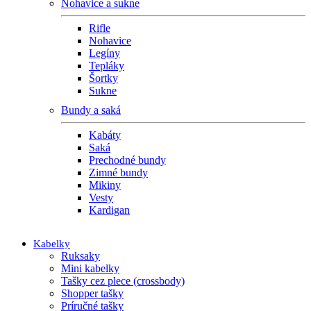
Nohavice a sukne
Rifle
Nohavice
Legíny
Tepláky
Šortky
Sukne
Bundy a saká
Kabáty
Saká
Prechodné bundy
Zimné bundy
Mikiny
Vesty
Kardigan
Kabelky
Ruksaky
Mini kabelky
Tašky cez plece (crossbody)
Shopper tašky
Príručné tašky