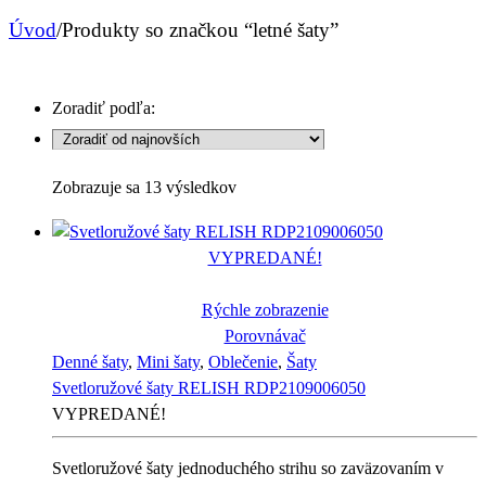
Úvod
/
Produkty so značkou “letné šaty”
Zoradiť podľa:
Sorted
Zobrazuje sa 13 výsledkov
by
latest
VYPREDANÉ!
Rýchle zobrazenie
Porovnávač
Denné šaty
,
Mini šaty
,
Oblečenie
,
Šaty
Svetloružové šaty RELISH RDP2109006050
VYPREDANÉ!
Svetloružové šaty jednoduchého strihu so zaväzovaním v