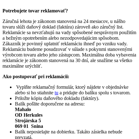
Potrebujete tovar reklamovať?
Záručná lehota je zákonom stanovená na 24 mesiacov, u nášho
tovaru slúži daňový doklad (faktúra) zároveň ako záručný list.
Reklamácie sa nevzťahujú na vady spôsobené nesprávnym použitím
a bežným opotrebením alebo nezodpovedajúcim spôsobom.
Zákazník je povinný uplatniť reklamáciu ihneď po vzniku vady.
Reklamáciu budeme posudzovať v súlade s pokynmi stanovenými
výrobcom tovaru alebo jeho zástupcom. Maximálna doba vybavenia
reklamácie je zákonom stanovená na 30 dní, ale snažíme sa všetko
maximálne urýchliť.
Ako postupovať pri reklamácii:
Vyplňte reklamačný formulár, ktorý nájdete v objednávke
alebo si ho stiahnite
tu
a pridajte do balíku spolu s tovarom.
Priložte kópiu daňového dokladu (faktúry).
Balík pošlite doporučene na adresu:
Mahalo
OD Herkules
Strojárska 5
069 01 Snina
Balík neposielajte na dobierku. Takáto zásielka nebude
prevzatá.