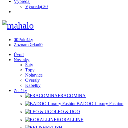
Výpredaj
Výpredaj 30
0
0
Položky
Zoznam želaní
0
Úvod
Novinky
Šaty
Topy
Nohavice
Overaly
Kabelky
Značky
FRACOMINA
BADOO Luxury Fashion
LEO & UGO
KORALLINE
RELISH