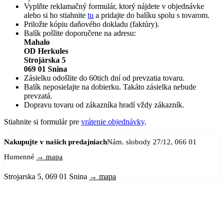
Vyplňte reklamačný formulár, ktorý nájdete v objednávke
alebo si ho stiahnite
tu
a pridajte do balíku spolu s tovarom.
Priložte kópiu daňového dokladu (faktúry).
Balík pošlite doporučene na adresu:
Mahalo
OD Herkules
Strojárska 5
069 01 Snina
Zásielku odošlite do 60tich dní od prevzatia tovaru.
Balík neposielajte na dobierku. Takáto zásielka nebude
prevzatá.
Dopravu tovaru od zákazníka hradí vždy zákazník.
Stiahnite si formulár pre
vrátenie objednávky
.
Nakupujte v našich predajniach
Nám. slobody 27/12, 066 01
Humenné
→ mapa
Strojarska 5, 069 01 Snina
→ mapa