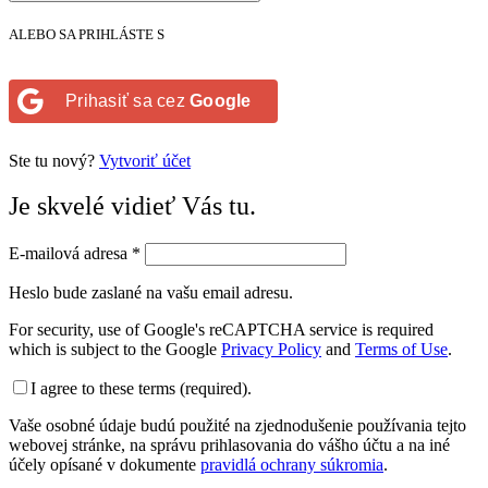
ALEBO SA PRIHLÁSTE S
Prihasiť sa cez
Google
Ste tu nový?
Vytvoriť účet
Je skvelé vidieť Vás tu.
E-mailová adresa
*
Heslo bude zaslané na vašu email adresu.
For security, use of Google's reCAPTCHA service is required
which is subject to the Google
Privacy Policy
and
Terms of Use
.
I agree to these terms (required).
Vaše osobné údaje budú použité na zjednodušenie používania tejto
webovej stránke, na správu prihlasovania do vášho účtu a na iné
účely opísané v dokumente
pravidlá ochrany súkromia
.