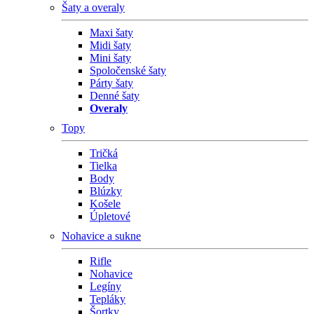
Šaty a overaly
Maxi šaty
Midi šaty
Mini šaty
Spoločenské šaty
Párty šaty
Denné šaty
Overaly
Topy
Tričká
Tielka
Body
Blúzky
Košele
Úpletové
Nohavice a sukne
Rifle
Nohavice
Legíny
Tepláky
Šortky