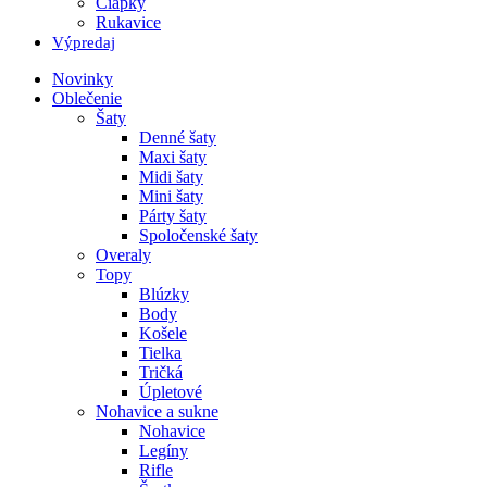
Čiapky
Rukavice
Výpredaj
Novinky
Oblečenie
Šaty
Denné šaty
Maxi šaty
Midi šaty
Mini šaty
Párty šaty
Spoločenské šaty
Overaly
Topy
Blúzky
Body
Košele
Tielka
Tričká
Úpletové
Nohavice a sukne
Nohavice
Legíny
Rifle