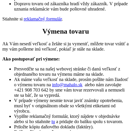
Dopravu tovaru od zákazníka hradí vždy zákazník. V prípade
uznania reklamácie vám bude poštovné uhradené.
Stiahnite si
reklamačný formulár
.
Výmena tovaru
Ak Vám nesedí veľkosť a želáte si ju vymeniť, môžete tovar vrátiť a
my vám pošleme inú veľkosť, pokiaľ je stále na sklade.
Ako postupovať pri výmene:
Presvedčte sa na našej webovej stránke či danú veľkosť z
objednaného tovaru na výmenu máme na sklade.
Ak máme vašu veľkosť na sklade, prosím pošlite nám žiadosť
o výmenu tovaru na
info@mahalo.sk
alebo nám zavolajte
+421 908 703 642 by sme vám tovar rezervovali a nemuseli
ste sa báť, že sa vypredá.
V prípade výmeny nesmie tovar javiť známky opotrebenia,
musí byť v originálnom obale so všetkými etiketami od
výrobcu.
Vyplňte reklamačný formulár, ktorý nájdete v objednávke
alebo si ho stiahnite
tu
a pridajte do balíku spolu s tovarom.
Priložte kópiu daňového dokladu (faktúry).