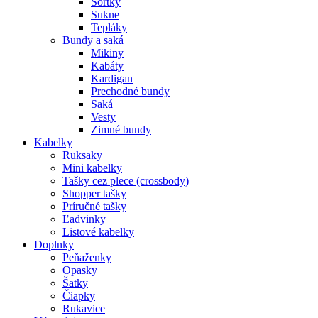
Šortky
Sukne
Tepláky
Bundy a saká
Mikiny
Kabáty
Kardigan
Prechodné bundy
Saká
Vesty
Zimné bundy
Kabelky
Ruksaky
Mini kabelky
Tašky cez plece (crossbody)
Shopper tašky
Príručné tašky
Ľadvinky
Listové kabelky
Doplnky
Peňaženky
Opasky
Šatky
Čiapky
Rukavice