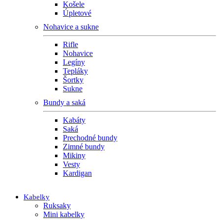
Košele
Úpletové
Nohavice a sukne
Rifle
Nohavice
Legíny
Tepláky
Šortky
Sukne
Bundy a saká
Kabáty
Saká
Prechodné bundy
Zimné bundy
Mikiny
Vesty
Kardigan
Kabelky
Ruksaky
Mini kabelky