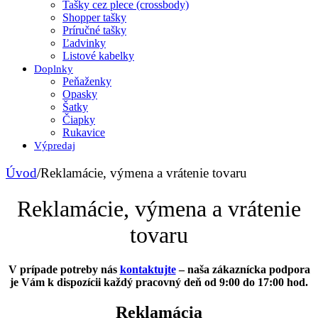
Tašky cez plece (crossbody)
Shopper tašky
Príručné tašky
Ľadvinky
Listové kabelky
Doplnky
Peňaženky
Opasky
Šatky
Čiapky
Rukavice
Výpredaj
Úvod
/
Reklamácie, výmena a vrátenie tovaru
Reklamácie, výmena a vrátenie
tovaru
V prípade potreby nás
kontaktujte
– naša zákaznícka podpora
je Vám k dispozícii každý pracovný deň od 9:00 do 17:00 hod.
Reklamácia