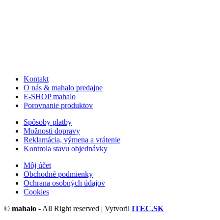
Kontakt
O nás & mahalo predajne
E-SHOP mahalo
Porovnanie produktov
Spôsoby platby
Možnosti dopravy
Reklamácia, výmena a vrátenie
Kontrola stavu objednávky
Môj účet
Obchodné podmienky
Ochrana osobných údajov
Cookies
©
mahalo
- All Right reserved | Vytvoril
ITEC.SK