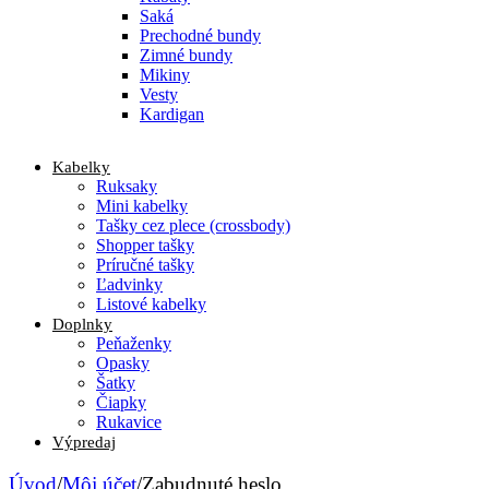
Saká
Prechodné bundy
Zimné bundy
Mikiny
Vesty
Kardigan
Kabelky
Ruksaky
Mini kabelky
Tašky cez plece (crossbody)
Shopper tašky
Príručné tašky
Ľadvinky
Listové kabelky
Doplnky
Peňaženky
Opasky
Šatky
Čiapky
Rukavice
Výpredaj
Úvod
/
Môj účet
/
Zabudnuté heslo