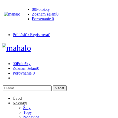
0
0
Položky
Zoznam želaní
0
Porovnanie
0
Prihlásiť / Registrovať
0
0
Položky
Zoznam želaní
0
Porovnanie
0
Vyhľadávanie
tu
Úvod
Novinky
Šaty
Topy
Nohavice