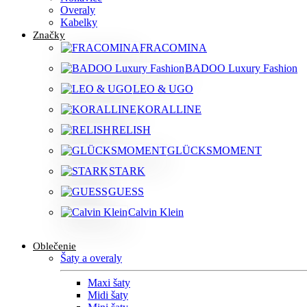
Overaly
Kabelky
Značky
FRACOMINA
BADOO Luxury Fashion
LEO & UGO
KORALLINE
RELISH
GLÜCKSMOMENT
STARK
GUESS
Calvin Klein
Oblečenie
Šaty a overaly
Maxi šaty
Midi šaty