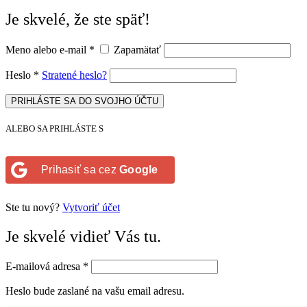
Je skvelé, že ste späť!
Meno alebo e-mail
*
Zapamätať
Heslo
*
Stratené heslo?
PRIHLÁSTE SA DO SVOJHO ÚČTU
ALEBO SA PRIHLÁSTE S
Prihasiť sa cez
Google
Ste tu nový?
Vytvoriť účet
Je skvelé vidieť Vás tu.
E-mailová adresa
*
Heslo bude zaslané na vašu email adresu.