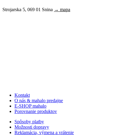
Strojarska 5, 069 01 Snina
→ mapa
Kontakt
O nás & mahalo predajne
E-SHOP mahalo
Porovnanie produktov
Spôsoby platby
Možnosti dopravy
Reklamácia, výmena a vrátenie