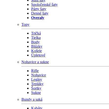
Mini šaty
Spoločenské šaty
Párty šaty
Denné šaty
Overaly
Topy
Tričká
Tielka
Body
Blúzky
Košele
Úpletové
Nohavice a sukne
Rifle
Nohavice
Legíny
Tepláky
Šortky
Sukne
Bundy a saká
Kabáty