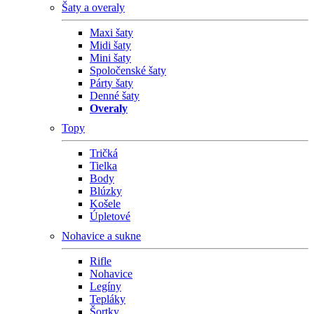
Šaty a overaly
Maxi šaty
Midi šaty
Mini šaty
Spoločenské šaty
Párty šaty
Denné šaty
Overaly
Topy
Tričká
Tielka
Body
Blúzky
Košele
Úpletové
Nohavice a sukne
Rifle
Nohavice
Legíny
Tepláky
Šortky