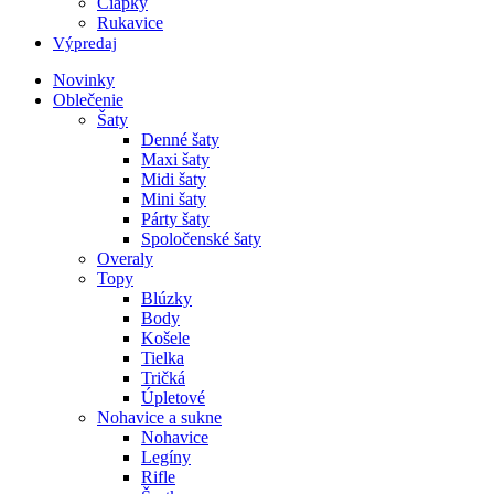
Čiapky
Rukavice
Výpredaj
Novinky
Oblečenie
Šaty
Denné šaty
Maxi šaty
Midi šaty
Mini šaty
Párty šaty
Spoločenské šaty
Overaly
Topy
Blúzky
Body
Košele
Tielka
Tričká
Úpletové
Nohavice a sukne
Nohavice
Legíny
Rifle