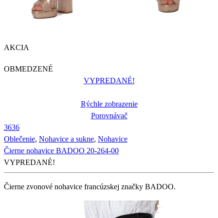
AKCIA
OBMEDZENÉ
VYPREDANÉ!
Rýchle zobrazenie
Porovnávač
36
36
Oblečenie
,
Nohavice a sukne
,
Nohavice
Čierne nohavice BADOO 20-264-00
VYPREDANÉ!
Čierne zvonové nohavice francúzskej značky BADOO.