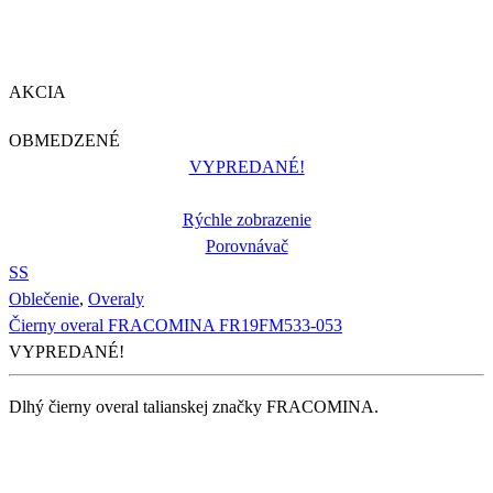
AKCIA
OBMEDZENÉ
VYPREDANÉ!
Rýchle zobrazenie
Porovnávač
S
S
Oblečenie
,
Overaly
Čierny overal FRACOMINA FR19FM533-053
VYPREDANÉ!
Dlhý čierny overal talianskej značky FRACOMINA.