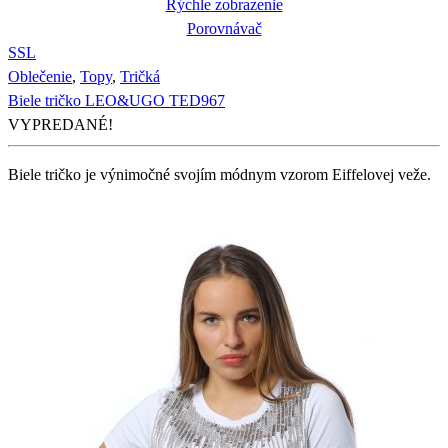
Rýchle zobrazenie
Porovnávač
S
S
L
Oblečenie
,
Topy
,
Tričká
Biele tričko LEO&UGO TED967
VYPREDANÉ!
Biele tričko je výnimočné svojím módnym vzorom Eiffelovej veže.