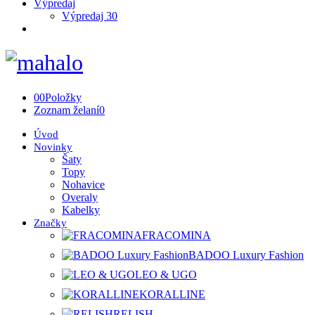
Výpredaj
Výpredaj 30
0
0
Položky
Zoznam želaní
0
Úvod
Novinky
Šaty
Topy
Nohavice
Overaly
Kabelky
Značky
FRACOMINA
BADOO Luxury Fashion
LEO & UGO
KORALLINE
RELISH