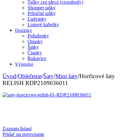
Tašky cez plece (crossbody)
Shopper tašky
Príručné tašky
Ľadvinky
Listové kabelky
Doplnky
Peňaženky
Opasky
Šatky
Čiapky
Rukavice
Výpredaj
Úvod
/
Oblečenie
/
Šaty
/
Mini šaty
/
Horčicové šaty
RELISH RDP2109036011
Zoznam želaní
Pridať na porovnanie