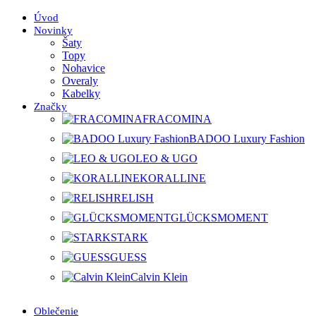
Úvod
Novinky
Šaty
Topy
Nohavice
Overaly
Kabelky
Značky
FRACOMINA
BADOO Luxury Fashion
LEO & UGO
KORALLINE
RELISH
GLÜCKSMOMENT
STARK
GUESS
Calvin Klein
Oblečenie