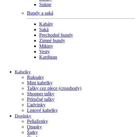
Sukne
Bundy a saká
Kabáty
Saká
Prechodné bundy
Zimné bundy
Mikiny
Vesty
Kardigan
Kabelky
Ruksaky
Mini kabelky
Tašky cez plece (crossbody)
Shopper tašky
Príručné tašky
Ľadvinky
Listové kabelky
Doplnky
Peňaženky
Opasky
Šatky