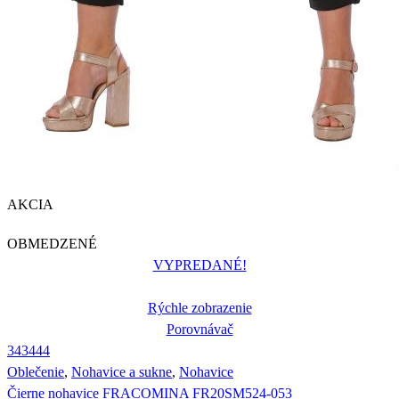
AKCIA
OBMEDZENÉ
VYPREDANÉ!
Rýchle zobrazenie
Porovnávač
34
34
44
Oblečenie
,
Nohavice a sukne
,
Nohavice
Čierne nohavice FRACOMINA FR20SM524-053