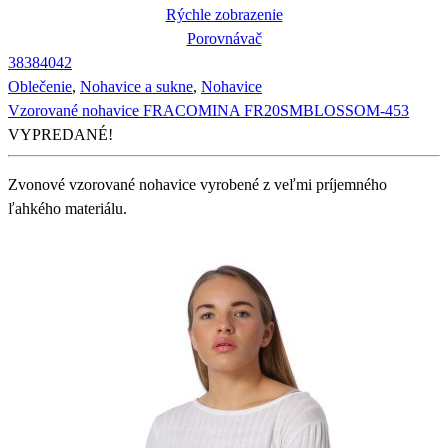
Rýchle zobrazenie
Porovnávač
38
38
40
42
Oblečenie
,
Nohavice a sukne
,
Nohavice
Vzorované nohavice FRACOMINA FR20SMBLOSSOM-453
VYPREDANÉ!
Zvonové vzorované nohavice vyrobené z veľmi príjemného
ľahkého materiálu.