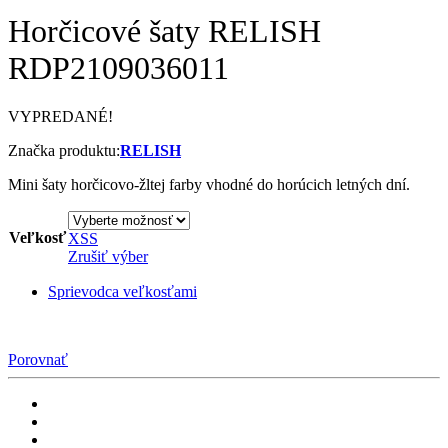
Horčicové šaty RELISH
RDP2109036011
VYPREDANÉ!
Značka produktu:
RELISH
Mini šaty horčicovo-žltej farby vhodné do horúcich letných dní.
Veľkosť
XS
S
Zrušiť výber
Sprievodca veľkosťami
Porovnať