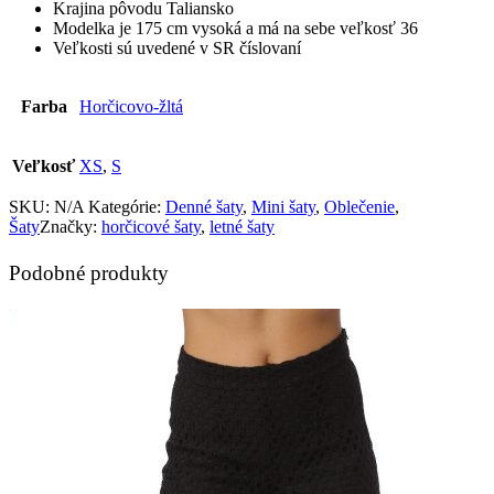
Krajina pôvodu Taliansko
Modelka je 175 cm vysoká a má na sebe veľkosť 36
Veľkosti sú uvedené v SR číslovaní
Farba
Horčicovo-žltá
Veľkosť
XS
,
S
SKU:
N/A
Kategórie:
Denné šaty
,
Mini šaty
,
Oblečenie
,
Šaty
Značky:
horčicové šaty
,
letné šaty
Podobné produkty