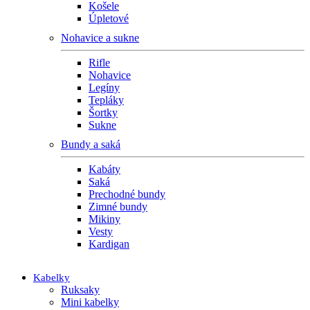
Košele
Úpletové
Nohavice a sukne
Rifle
Nohavice
Legíny
Tepláky
Šortky
Sukne
Bundy a saká
Kabáty
Saká
Prechodné bundy
Zimné bundy
Mikiny
Vesty
Kardigan
Kabelky
Ruksaky
Mini kabelky