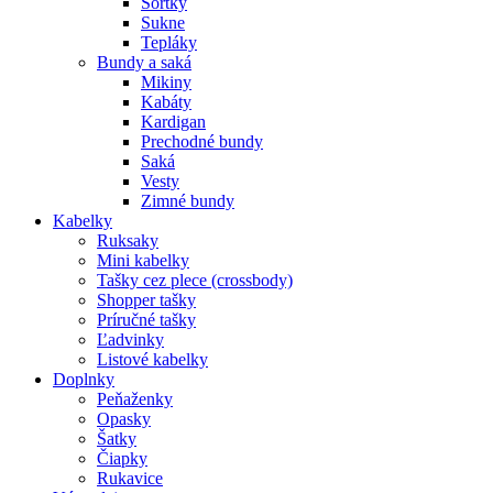
Šortky
Sukne
Tepláky
Bundy a saká
Mikiny
Kabáty
Kardigan
Prechodné bundy
Saká
Vesty
Zimné bundy
Kabelky
Ruksaky
Mini kabelky
Tašky cez plece (crossbody)
Shopper tašky
Príručné tašky
Ľadvinky
Listové kabelky
Doplnky
Peňaženky
Opasky
Šatky
Čiapky
Rukavice