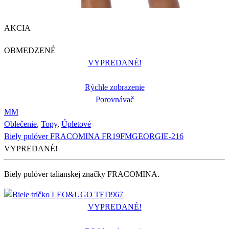
AKCIA
OBMEDZENÉ
VYPREDANÉ!
Rýchle zobrazenie
Porovnávač
M
M
Oblečenie
,
Topy
,
Úpletové
Biely pulóver FRACOMINA FR19FMGEORGIE-216
VYPREDANÉ!
Biely pulóver talianskej značky FRACOMINA.
VYPREDANÉ!