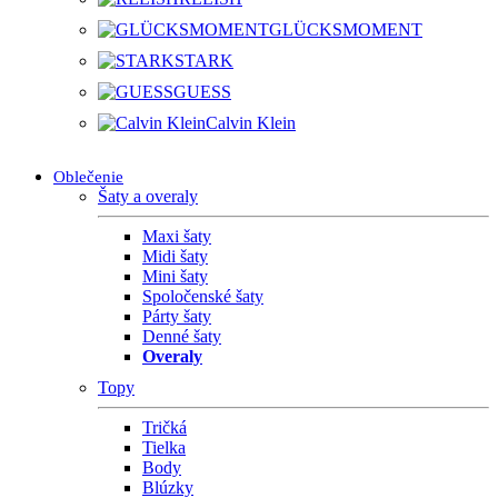
GLÜCKSMOMENT
STARK
GUESS
Calvin Klein
Oblečenie
Šaty a overaly
Maxi šaty
Midi šaty
Mini šaty
Spoločenské šaty
Párty šaty
Denné šaty
Overaly
Topy
Tričká
Tielka
Body
Blúzky