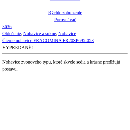
Rýchle zobrazenie
Porovnávač
36
36
Oblečenie
,
Nohavice a sukne
,
Nohavice
Čierne nohavice FRACOMINA FR20SP695-053
VYPREDANÉ!
Nohavice zvonového typu, ktoré skvele sedia a krásne predlžujú
postavu.