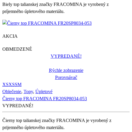
Biely top talianskej značky FRACOMINA je vyrobený z
príjemného úpletového materiálu.
AKCIA
OBMEDZENÉ
VYPREDANÉ!
Rýchle zobrazenie
Porovnávač
XS
XS
S
M
Oblečenie
,
Topy
,
Úpletové
Čierny top FRACOMINA FR20SP8034-053
VYPREDANÉ!
Čierny top talianskej značky FRACOMINA je vyrobený z
prijemného úpletového materiálu.