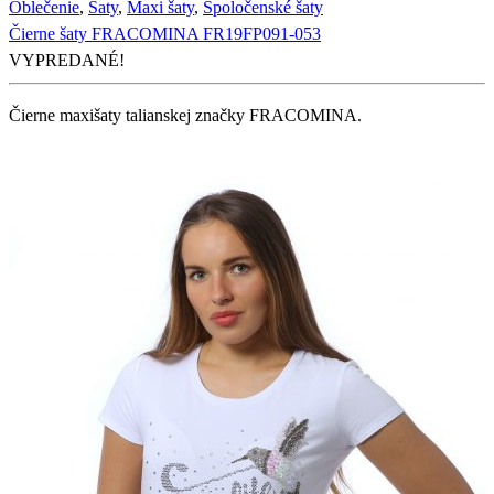
Oblečenie
,
Šaty
,
Maxi šaty
,
Spoločenské šaty
Čierne šaty FRACOMINA FR19FP091-053
VYPREDANÉ!
Čierne maxišaty talianskej značky FRACOMINA.