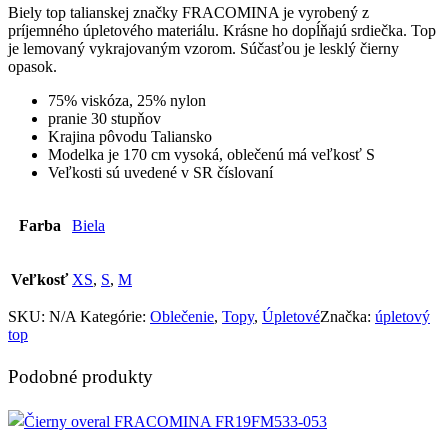
Biely top talianskej značky FRACOMINA je vyrobený z
príjemného úpletového materiálu. Krásne ho dopĺňajú srdiečka. Top
je lemovaný vykrajovaným vzorom. Súčasťou je lesklý čierny
opasok.
75% viskóza, 25% nylon
pranie
30 stupňov
Krajina pôvodu Taliansko
Modelka je 170 cm vysoká, oblečenú má veľkosť S
Veľkosti sú uvedené v SR číslovaní
Farba
Biela
Veľkosť
XS
,
S
,
M
SKU:
N/A
Kategórie:
Oblečenie
,
Topy
,
Úpletové
Značka:
úpletový
top
Podobné produkty