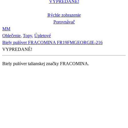
VYPREDANÉ!
Rýchle zobrazenie
Porovnávač
M
M
Oblečenie
,
Topy
,
Úpletové
Biely pulóver FRACOMINA FR19FMGEORGIE-216
VYPREDANÉ!
Biely pulóver talianskej značky FRACOMINA.