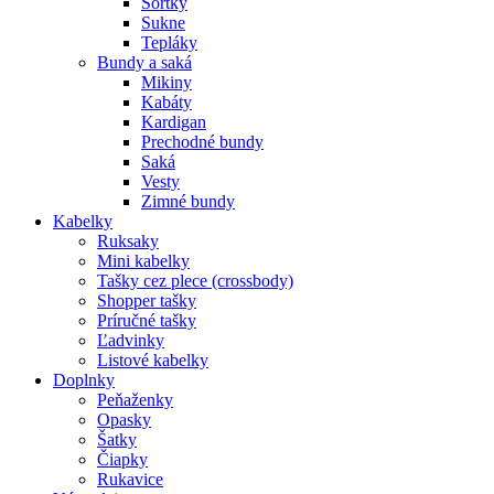
Šortky
Sukne
Tepláky
Bundy a saká
Mikiny
Kabáty
Kardigan
Prechodné bundy
Saká
Vesty
Zimné bundy
Kabelky
Ruksaky
Mini kabelky
Tašky cez plece (crossbody)
Shopper tašky
Príručné tašky
Ľadvinky
Listové kabelky
Doplnky
Peňaženky
Opasky
Šatky
Čiapky
Rukavice