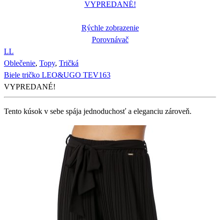
VYPREDANÉ!
Rýchle zobrazenie
Porovnávač
L
L
Oblečenie
,
Topy
,
Tričká
Biele tričko LEO&UGO TEV163
VYPREDANÉ!
Tento kúsok v sebe spája jednoduchosť a eleganciu zároveň.