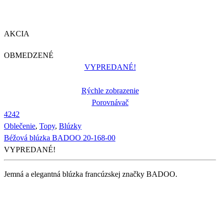
AKCIA
OBMEDZENÉ
VYPREDANÉ!
Rýchle zobrazenie
Porovnávač
42
42
Oblečenie
,
Topy
,
Blúzky
Béžová blúzka BADOO 20-168-00
VYPREDANÉ!
Jemná a elegantná blúzka francúzskej značky BADOO.