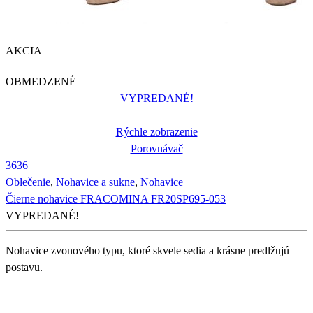
AKCIA
OBMEDZENÉ
VYPREDANÉ!
Rýchle zobrazenie
Porovnávač
36
36
Oblečenie
,
Nohavice a sukne
,
Nohavice
Čierne nohavice FRACOMINA FR20SP695-053
VYPREDANÉ!
Nohavice zvonového typu, ktoré skvele sedia a krásne predlžujú
postavu.