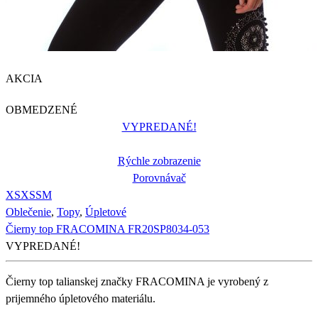
AKCIA
OBMEDZENÉ
VYPREDANÉ!
Rýchle zobrazenie
Porovnávač
XS
XS
S
M
Oblečenie
,
Topy
,
Úpletové
Čierny top FRACOMINA FR20SP8034-053
VYPREDANÉ!
Čierny top talianskej značky FRACOMINA je vyrobený z
prijemného úpletového materiálu.