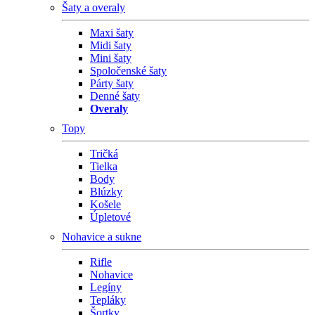
Šaty a overaly
Maxi šaty
Midi šaty
Mini šaty
Spoločenské šaty
Párty šaty
Denné šaty
Overaly
Topy
Tričká
Tielka
Body
Blúzky
Košele
Úpletové
Nohavice a sukne
Rifle
Nohavice
Legíny
Tepláky
Šortky