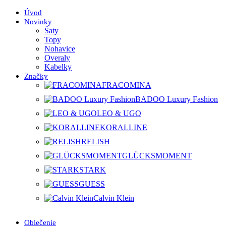
Úvod
Novinky
Šaty
Topy
Nohavice
Overaly
Kabelky
Značky
FRACOMINA
BADOO Luxury Fashion
LEO & UGO
KORALLINE
RELISH
GLÜCKSMOMENT
STARK
GUESS
Calvin Klein
Oblečenie