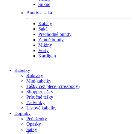
Sukne
Bundy a saká
Kabáty
Saká
Prechodné bundy
Zimné bundy
Mikiny
Vesty
Kardigan
Kabelky
Ruksaky
Mini kabelky
Tašky cez plece (crossbody)
Shopper tašky
Príručné tašky
Ľadvinky
Listové kabelky
Doplnky
Peňaženky
Opasky
Šatky