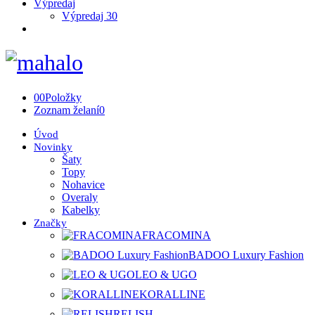
Výpredaj
Výpredaj 30
0
0
Položky
Zoznam želaní
0
Úvod
Novinky
Šaty
Topy
Nohavice
Overaly
Kabelky
Značky
FRACOMINA
BADOO Luxury Fashion
LEO & UGO
KORALLINE
RELISH