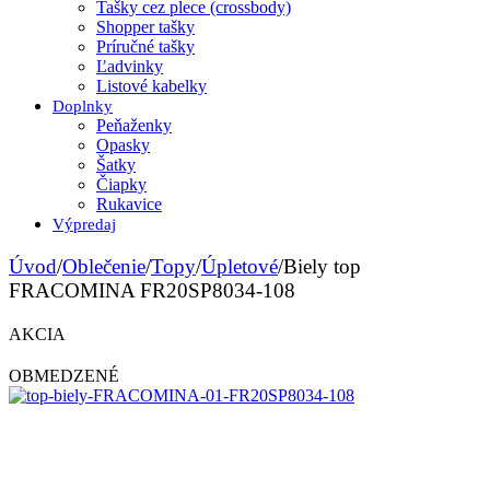
Tašky cez plece (crossbody)
Shopper tašky
Príručné tašky
Ľadvinky
Listové kabelky
Doplnky
Peňaženky
Opasky
Šatky
Čiapky
Rukavice
Výpredaj
Úvod
/
Oblečenie
/
Topy
/
Úpletové
/
Biely top
FRACOMINA FR20SP8034-108
AKCIA
OBMEDZENÉ