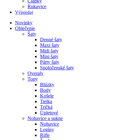
Čiapky
Rukavice
Výpredaj
Novinky
Oblečenie
Šaty
Denné šaty
Maxi šaty
Midi šaty
Mini šaty
Párty šaty
Spoločenské šaty
Overaly
Topy
Blúzky
Body
Košele
Tielka
Tričká
Úpletové
Nohavice a sukne
Nohavice
Legíny
Rifle