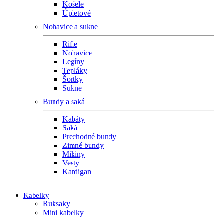
Košele
Úpletové
Nohavice a sukne
Rifle
Nohavice
Legíny
Tepláky
Šortky
Sukne
Bundy a saká
Kabáty
Saká
Prechodné bundy
Zimné bundy
Mikiny
Vesty
Kardigan
Kabelky
Ruksaky
Mini kabelky