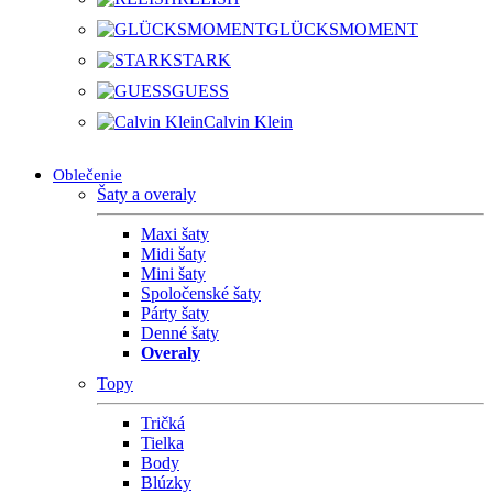
GLÜCKSMOMENT
STARK
GUESS
Calvin Klein
Oblečenie
Šaty a overaly
Maxi šaty
Midi šaty
Mini šaty
Spoločenské šaty
Párty šaty
Denné šaty
Overaly
Topy
Tričká
Tielka
Body
Blúzky