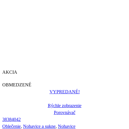
AKCIA
OBMEDZENÉ
VYPREDANÉ!
Rýchle zobrazenie
Porovnávač
38
38
40
42
Oblečenie
,
Nohavice a sukne
,
Nohavice