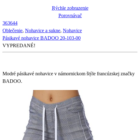
Rýchle zobrazenie
Porovnávač
36
36
44
Oblečenie
,
Nohavice a sukne
,
Nohavice
Pásikavé nohavice BADOO 20-103-00
VYPREDANÉ!
Modré pásikavé nohavice v námornickom štýle francúzskej značky
BADOO.