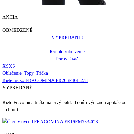
AKCIA
OBMEDZENÉ
VYPREDANÉ!
Rýchle zobrazenie
Porovnávač
XS
XS
Oblečenie
,
Topy
,
Tričká
Biele tričko FRACOMINA FR20SP361-278
VYPREDANÉ!
Biele Fracomina tričko na prvý pohľad ohúri výraznou aplikáciou
na hrudi.