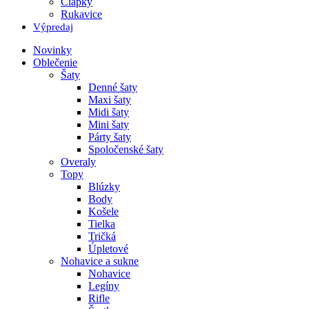
Čiapky
Rukavice
Výpredaj
Novinky
Oblečenie
Šaty
Denné šaty
Maxi šaty
Midi šaty
Mini šaty
Párty šaty
Spoločenské šaty
Overaly
Topy
Blúzky
Body
Košele
Tielka
Tričká
Úpletové
Nohavice a sukne
Nohavice
Legíny
Rifle