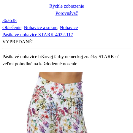
Rýchle zobrazenie
Porovnávač
36
36
38
Oblečenie
,
Nohavice a sukne
,
Nohavice
Pásikavé nohavice STARK 4022-117
VYPREDANÉ!
Pásikavé nohavice béžovej farby nemeckej značky STARK sú
veľmi pohodlné na každodenné nosenie.