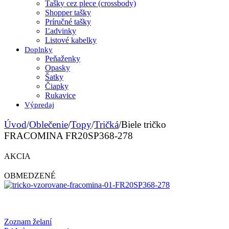
Tašky cez plece (crossbody)
Shopper tašky
Príručné tašky
Ľadvinky
Listové kabelky
Doplnky
Peňaženky
Opasky
Šatky
Čiapky
Rukavice
Výpredaj
Úvod
/
Oblečenie
/
Topy
/
Tričká
/
Biele tričko
FRACOMINA FR20SP368-278
AKCIA
OBMEDZENÉ
Zoznam želaní