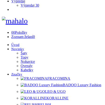
Výpredaj
Výpredaj 30
0
0
Položky
Zoznam želaní
0
Úvod
Novinky
Šaty
Topy
Nohavice
Overaly
Kabelky
Značky
FRACOMINA
BADOO Luxury Fashion
LEO & UGO
KORALLINE
RELISH