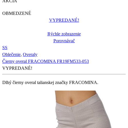
AKCIA
OBMEDZENÉ
VYPREDANÉ!
Rýchle zobrazenie
Porovnávač
S
S
Oblečenie
,
Overaly
Čierny overal FRACOMINA FR19FM533-053
VYPREDANÉ!
Dlhý čierny overal talianskej značky FRACOMINA.