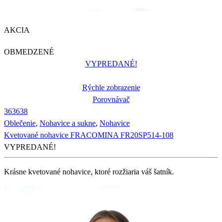
AKCIA
OBMEDZENÉ
VYPREDANÉ!
Rýchle zobrazenie
Porovnávač
36
36
38
Oblečenie
,
Nohavice a sukne
,
Nohavice
Kvetované nohavice FRACOMINA FR20SP514-108
VYPREDANÉ!
Krásne kvetované nohavice, ktoré rozžiaria váš šatník.