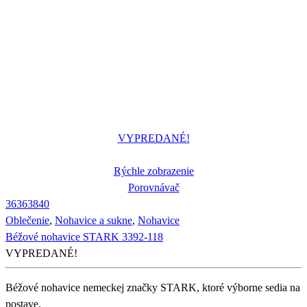
VYPREDANÉ!
Rýchle zobrazenie
Porovnávač
36
36
38
40
Oblečenie
,
Nohavice a sukne
,
Nohavice
Béžové nohavice STARK 3392-118
VYPREDANÉ!
Béžové nohavice nemeckej značky STARK, ktoré výborne sedia na
postave.