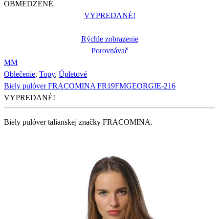
OBMEDZENÉ
VYPREDANÉ!
Rýchle zobrazenie
Porovnávač
M
M
Oblečenie
,
Topy
,
Úpletové
Biely pulóver FRACOMINA FR19FMGEORGIE-216
VYPREDANÉ!
Biely pulóver talianskej značky FRACOMINA.