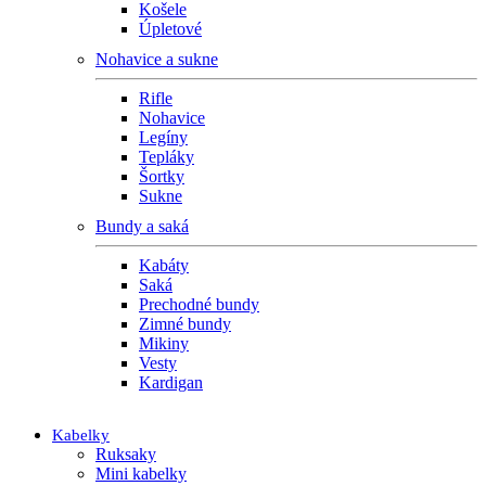
Košele
Úpletové
Nohavice a sukne
Rifle
Nohavice
Legíny
Tepláky
Šortky
Sukne
Bundy a saká
Kabáty
Saká
Prechodné bundy
Zimné bundy
Mikiny
Vesty
Kardigan
Kabelky
Ruksaky
Mini kabelky