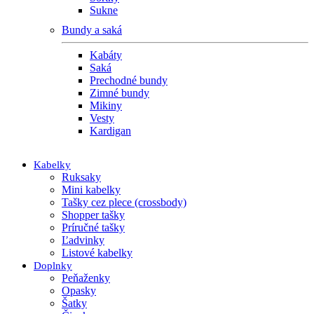
Sukne
Bundy a saká
Kabáty
Saká
Prechodné bundy
Zimné bundy
Mikiny
Vesty
Kardigan
Kabelky
Ruksaky
Mini kabelky
Tašky cez plece (crossbody)
Shopper tašky
Príručné tašky
Ľadvinky
Listové kabelky
Doplnky
Peňaženky
Opasky
Šatky