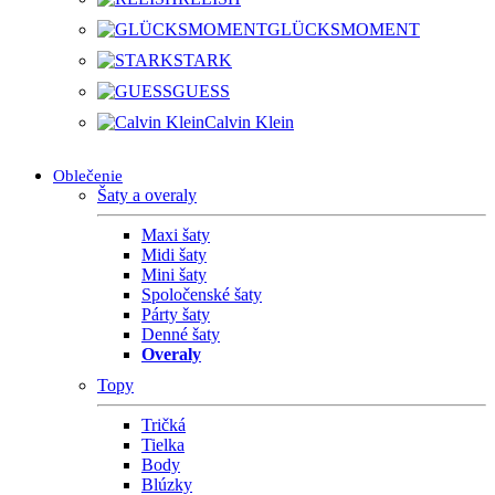
GLÜCKSMOMENT
STARK
GUESS
Calvin Klein
Oblečenie
Šaty a overaly
Maxi šaty
Midi šaty
Mini šaty
Spoločenské šaty
Párty šaty
Denné šaty
Overaly
Topy
Tričká
Tielka
Body
Blúzky