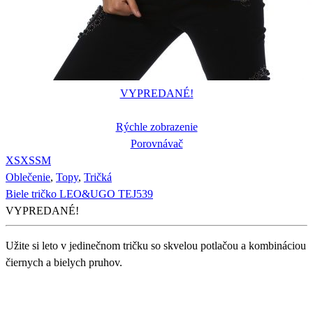
VYPREDANÉ!
Rýchle zobrazenie
Porovnávač
XS
XS
S
M
Oblečenie
,
Topy
,
Tričká
Biele tričko LEO&UGO TEJ539
VYPREDANÉ!
Užite si leto v jedinečnom tričku so skvelou potlačou a kombináciou
čiernych a bielych pruhov.