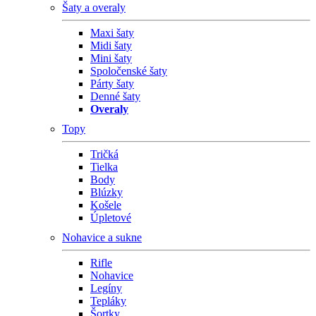
Šaty a overaly
Maxi šaty
Midi šaty
Mini šaty
Spoločenské šaty
Párty šaty
Denné šaty
Overaly
Topy
Tričká
Tielka
Body
Blúzky
Košele
Úpletové
Nohavice a sukne
Rifle
Nohavice
Legíny
Tepláky
Šortky