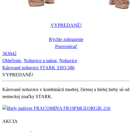
VYPREDANÉ!
Rýchle zobrazenie
Porovnávač
36
36
42
Oblečenie
,
Nohavice a sukne
,
Nohavice
Kárované nohavice STARK 3393-586
VYPREDANÉ!
Kárované nohavice v kombinácii modrej, čiernej a bielej farby sú od
nemeckej značky STARK.
AKCIA