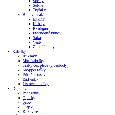
Šortky
Sukne
Tepláky
Bundy a saká
Mikiny
Kabáty
Kardigan
Prechodné bundy
Saká
Vesty
Zimné bundy
Kabelky
Ruksaky
Mini kabelky
Tašky cez plece (crossbody)
Shopper tašky
Príručné tašky
Ľadvinky
Listové kabelky
Doplnky
Peňaženky
Opasky
Šatky
Čiapky
Rukavice