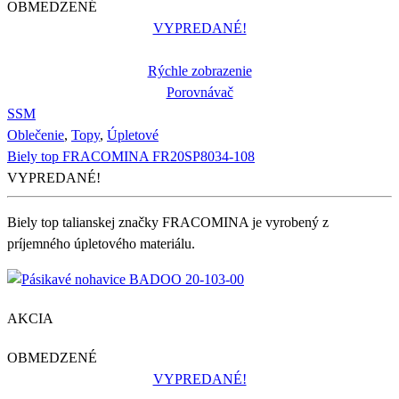
OBMEDZENÉ
VYPREDANÉ!
Rýchle zobrazenie
Porovnávač
S
S
M
Oblečenie
,
Topy
,
Úpletové
Biely top FRACOMINA FR20SP8034-108
VYPREDANÉ!
Biely top talianskej značky FRACOMINA je vyrobený z
príjemného úpletového materiálu.
AKCIA
OBMEDZENÉ
VYPREDANÉ!