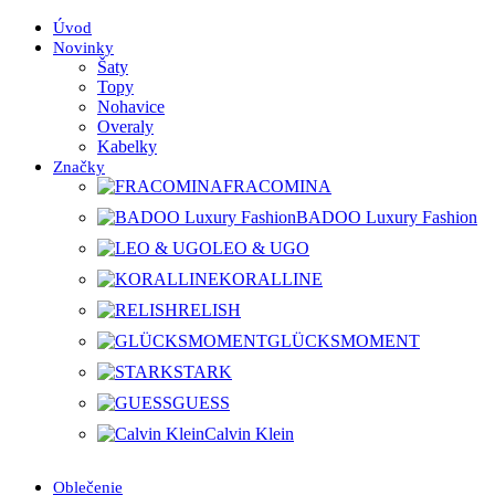
Úvod
Novinky
Šaty
Topy
Nohavice
Overaly
Kabelky
Značky
FRACOMINA
BADOO Luxury Fashion
LEO & UGO
KORALLINE
RELISH
GLÜCKSMOMENT
STARK
GUESS
Calvin Klein
Oblečenie