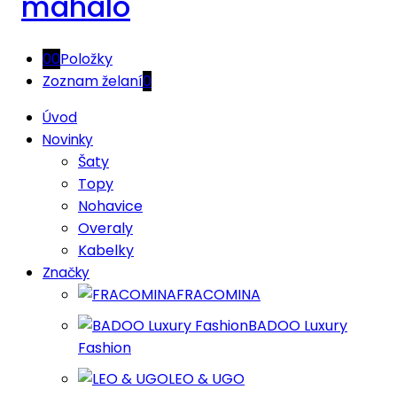
0
0
Položky
Zoznam želaní
0
Úvod
Novinky
Šaty
Topy
Nohavice
Overaly
Kabelky
Značky
FRACOMINA
BADOO Luxury
Fashion
LEO & UGO