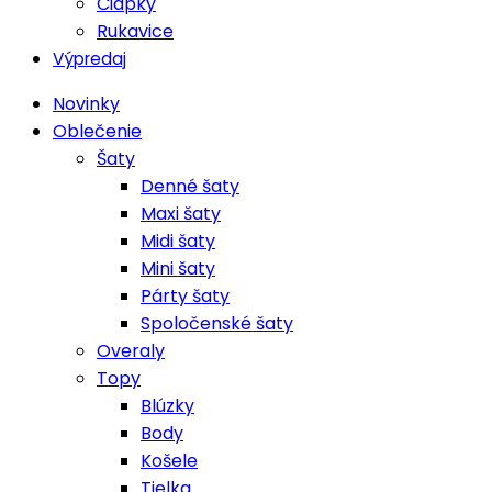
Čiapky
Rukavice
Výpredaj
Novinky
Oblečenie
Šaty
Denné šaty
Maxi šaty
Midi šaty
Mini šaty
Párty šaty
Spoločenské šaty
Overaly
Topy
Blúzky
Body
Košele
Tielka