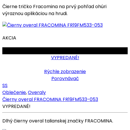
Čierne tričko Fracomina na prvý pohľad ohúri
výraznou aplikáciou na hrudi.
AKCIA
OBMEDZENÉ
VYPREDANÉ!
Rýchle zobrazenie
Porovnávač
S
S
Oblečenie
,
Overaly
Čierny overal FRACOMINA FR19FM533-053
VYPREDANÉ!
Dlhý čierny overal talianskej značky FRACOMINA.