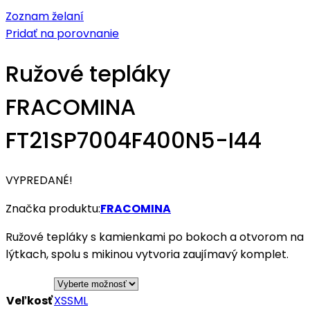
Zoznam želaní
Pridať na porovnanie
Ružové tepláky
FRACOMINA
FT21SP7004F400N5-I44
VYPREDANÉ!
Značka produktu:
FRACOMINA
Ružové tepláky s kamienkami po bokoch a otvorom na
lýtkach, spolu s mikinou vytvoria zaujímavý komplet.
Veľkosť
XS
S
M
L