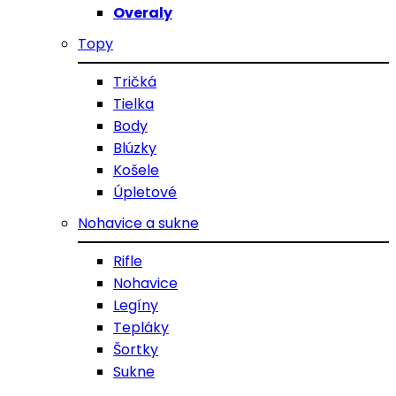
Overaly
Topy
Tričká
Tielka
Body
Blúzky
Košele
Úpletové
Nohavice a sukne
Rifle
Nohavice
Legíny
Tepláky
Šortky
Sukne