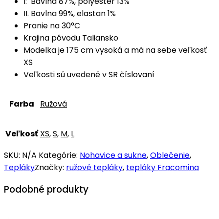
I:
Bavlna 87%, polyester 13%
II. Bavlna 99%, elastan 1%
Pranie na 30°C
Krajina pôvodu Taliansko
Modelka je 175 cm vysoká a má na sebe veľkosť
XS
Veľkosti sú uvedené v SR číslovaní
Farba
Ružová
Veľkosť
XS
,
S
,
M
,
L
SKU:
N/A
Kategórie:
Nohavice a sukne
,
Oblečenie
,
Tepláky
Značky:
ružové tepláky
,
tepláky Fracomina
Podobné produkty