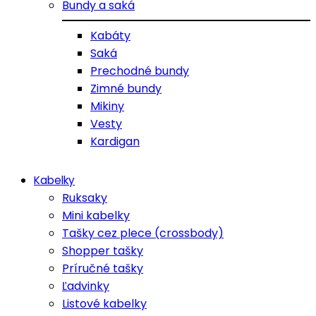
Bundy a saká
Kabáty
Saká
Prechodné bundy
Zimné bundy
Mikiny
Vesty
Kardigan
Kabelky
Ruksaky
Mini kabelky
Tašky cez plece (crossbody)
Shopper tašky
Príručné tašky
Ľadvinky
Listové kabelky