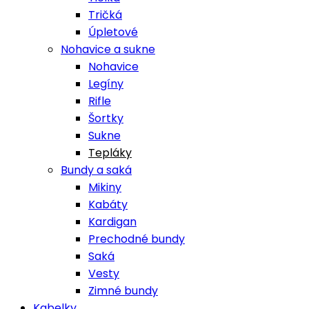
Tričká
Úpletové
Nohavice a sukne
Nohavice
Legíny
Rifle
Šortky
Sukne
Tepláky
Bundy a saká
Mikiny
Kabáty
Kardigan
Prechodné bundy
Saká
Vesty
Zimné bundy
Kabelky