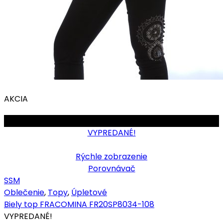
AKCIA
OBMEDZENÉ
VYPREDANÉ!
Rýchle zobrazenie
Porovnávač
S
S
M
Oblečenie
,
Topy
,
Úpletové
Biely top FRACOMINA FR20SP8034-108
VYPREDANÉ!