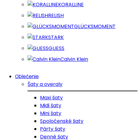
KORALLINE
RELISH
GLÜCKSMOMENT
STARK
GUESS
Calvin Klein
Oblečenie
Šaty a overaly
Maxi šaty
Midi šaty
Mini šaty
Spoločenské šaty
Párty šaty
Denné šaty