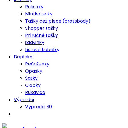
Ruksaky
Mini kabelky
Tašky cez plece (crossbody)
Shopper tašky
Príručné tašky
Ľadvinky
Listové kabelky
Doplnky
Peňaženky
Opasky
Šatky
Čiapky
Rukavice
Výpredaj
Výpredaj 30