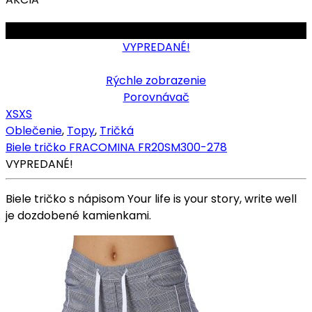
OBMEDZENÉ
VYPREDANÉ!
Rýchle zobrazenie
Porovnávač
XS
XS
Oblečenie
,
Topy
,
Tričká
Biele tričko FRACOMINA FR20SM300-278
VYPREDANÉ!
Biele tričko s nápisom Your life is your story, write well
je dozdobené kamienkami.