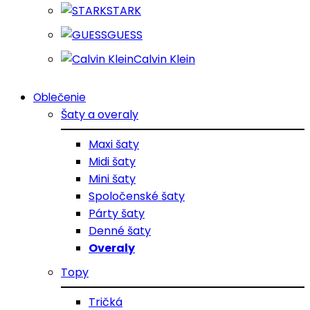
STARK
GUESS
Calvin Klein
Oblečenie
Šaty a overaly
Maxi šaty
Midi šaty
Mini šaty
Spoločenské šaty
Párty šaty
Denné šaty
Overaly
Topy
Tričká