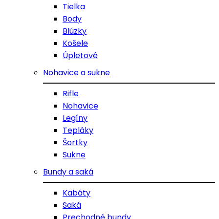
Tielka
Body
Blúzky
Košele
Úpletové
Nohavice a sukne
Rifle
Nohavice
Legíny
Tepláky
Šortky
Sukne
Bundy a saká
Kabáty
Saká
Prechodné bundy