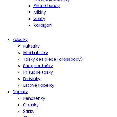
Zimné bundy
Mikiny
Vesty
Kardigan
Kabelky
Ruksaky
Mini kabelky
Tašky cez plece (crossbody)
Shopper tašky
Príručné tašky
Ľadvinky
Listové kabelky
Doplnky
Peňaženky
Opasky
Šatky