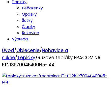
Doplnky
Peňaženky
Opasky
Šatky
Čiapky
Rukavice
Výpredaj
Úvod
/
Oblečenie
/
Nohavice a
sukne
/
Tepláky
/
Ružové tepláky FRACOMINA
FT21SP7004F400N5-I44