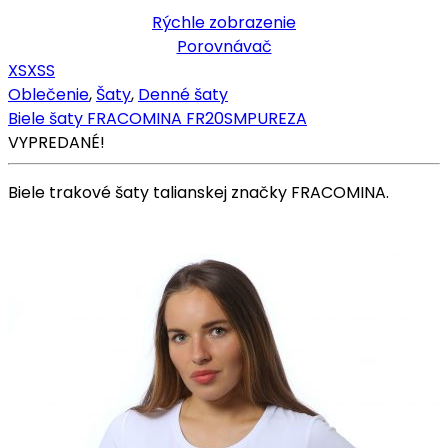
Rýchle zobrazenie
Porovnávač
XS
XS
S
Oblečenie
,
Šaty
,
Denné šaty
Biele šaty FRACOMINA FR20SMPUREZA
VYPREDANÉ!
Biele trakové šaty talianskej značky FRACOMINA.