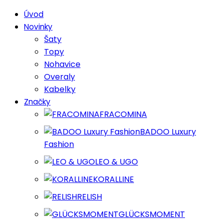
Úvod
Novinky
Šaty
Topy
Nohavice
Overaly
Kabelky
Značky
FRACOMINA
BADOO Luxury
Fashion
LEO & UGO
KORALLINE
RELISH
GLÜCKSMOMENT