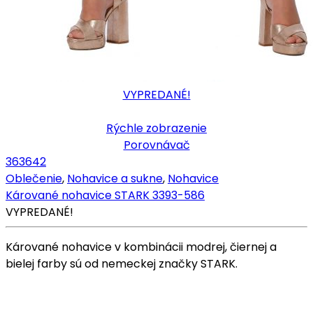
VYPREDANÉ!
Rýchle zobrazenie
Porovnávač
36
36
42
Oblečenie
,
Nohavice a sukne
,
Nohavice
Kárované nohavice STARK 3393-586
VYPREDANÉ!
Kárované nohavice v kombinácii modrej, čiernej a
bielej farby sú od nemeckej značky STARK.