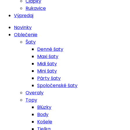
Čiapky
Rukavice
Výpredaj
Novinky
Oblečenie
Šaty
Denné šaty
Maxi šaty
Midi šaty
Mini šaty
Párty šaty
Spoločenské šaty
Overaly
Topy
Blúzky
Body
Košele
Tielka