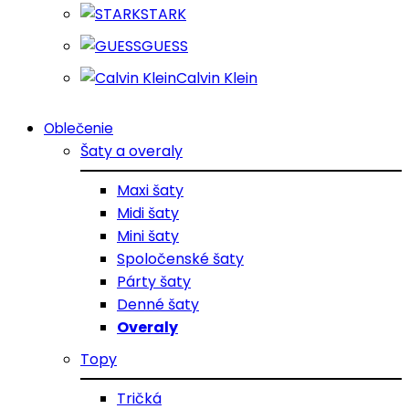
STARK
GUESS
Calvin Klein
Oblečenie
Šaty a overaly
Maxi šaty
Midi šaty
Mini šaty
Spoločenské šaty
Párty šaty
Denné šaty
Overaly
Topy
Tričká