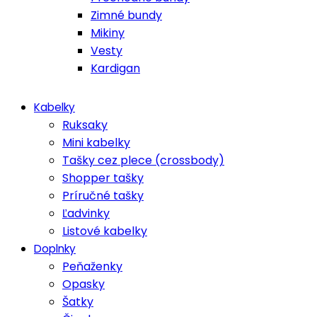
Zimné bundy
Mikiny
Vesty
Kardigan
Kabelky
Ruksaky
Mini kabelky
Tašky cez plece (crossbody)
Shopper tašky
Príručné tašky
Ľadvinky
Listové kabelky
Doplnky
Peňaženky
Opasky
Šatky