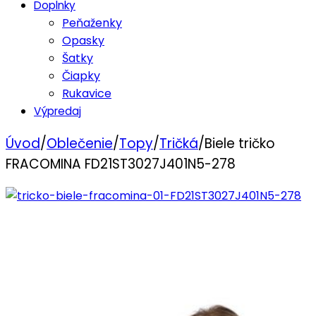
Doplnky
Peňaženky
Opasky
Šatky
Čiapky
Rukavice
Výpredaj
Úvod
/
Oblečenie
/
Topy
/
Tričká
/
Biele tričko
FRACOMINA FD21ST3027J401N5-278