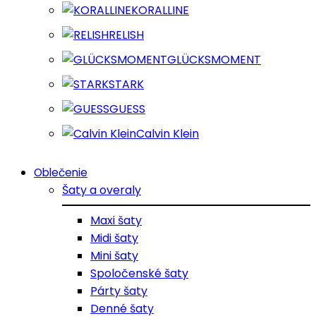
KORALLINE
RELISH
GLÜCKSMOMENT
STARK
GUESS
Calvin Klein
Oblečenie
Šaty a overaly
Maxi šaty
Midi šaty
Mini šaty
Spoločenské šaty
Párty šaty
Denné šaty