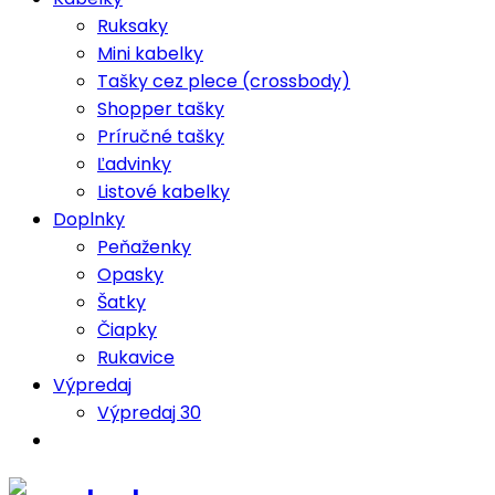
Ruksaky
Mini kabelky
Tašky cez plece (crossbody)
Shopper tašky
Príručné tašky
Ľadvinky
Listové kabelky
Doplnky
Peňaženky
Opasky
Šatky
Čiapky
Rukavice
Výpredaj
Výpredaj 30