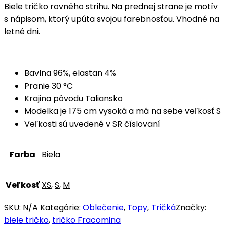
Biele tričko rovného strihu. Na prednej strane je motív
s nápisom, ktorý upúta svojou farebnosťou. Vhodné na
letné dni.
Bavlna 96%, elastan 4%
Pranie 30 °C
Krajina pôvodu Taliansko
Modelka je 175 cm vysoká a má na sebe veľkosť S
Veľkosti sú uvedené v SR číslovaní
Farba
Biela
Veľkosť
XS
,
S
,
M
SKU:
N/A
Kategórie:
Oblečenie
,
Topy
,
Tričká
Značky:
biele tričko
,
tričko Fracomina