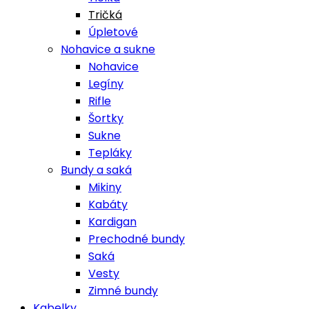
Tričká
Úpletové
Nohavice a sukne
Nohavice
Legíny
Rifle
Šortky
Sukne
Tepláky
Bundy a saká
Mikiny
Kabáty
Kardigan
Prechodné bundy
Saká
Vesty
Zimné bundy
Kabelky