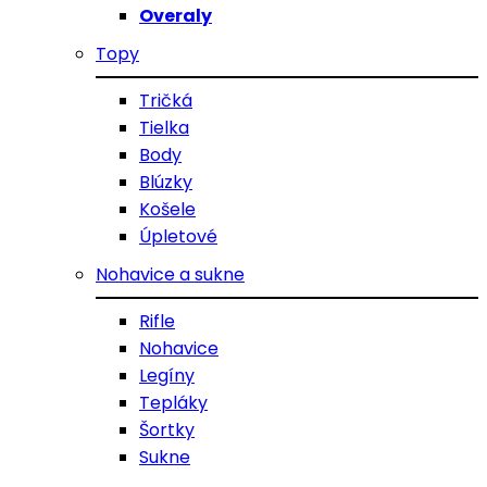
Overaly
Topy
Tričká
Tielka
Body
Blúzky
Košele
Úpletové
Nohavice a sukne
Rifle
Nohavice
Legíny
Tepláky
Šortky
Sukne