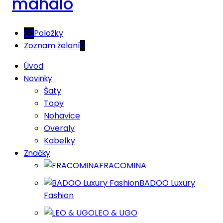
0
0
Položky
Zoznam želaní
0
Úvod
Novinky
Šaty
Topy
Nohavice
Overaly
Kabelky
Značky
FRACOMINA
BADOO Luxury
Fashion
LEO & UGO