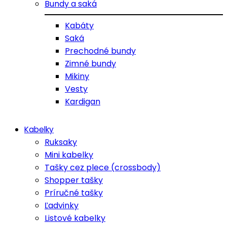
Bundy a saká
Kabáty
Saká
Prechodné bundy
Zimné bundy
Mikiny
Vesty
Kardigan
Kabelky
Ruksaky
Mini kabelky
Tašky cez plece (crossbody)
Shopper tašky
Príručné tašky
Ľadvinky
Listové kabelky