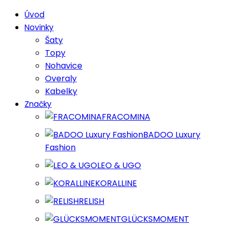
Úvod
Novinky
Šaty
Topy
Nohavice
Overaly
Kabelky
Značky
FRACOMINA
BADOO Luxury
Fashion
LEO & UGO
KORALLINE
RELISH
GLÜCKSMOMENT