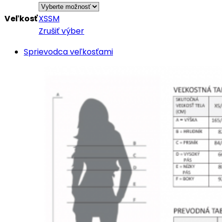
Veľkosť
XS
S
M
Zrušiť výber
Sprievodca veľkosťami