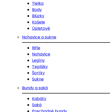
Tielka
Body
Blúzky
Košele
Úpletové
Nohavice a sukne
Rifle
Nohavice
Legíny
Tepláky
Šortky
Sukne
Bundy a saká
Kabáty
Saká
Prechodné bundy