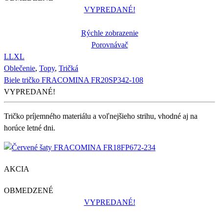
VYPREDANÉ!
Rýchle zobrazenie
Porovnávač
L
L
XL
Oblečenie
,
Topy
,
Tričká
Biele tričko FRACOMINA FR20SP342-108
VYPREDANÉ!
Tričko príjemného materiálu a voľnejšieho strihu, vhodné aj na
horúce letné dni.
AKCIA
OBMEDZENÉ
VYPREDANÉ!