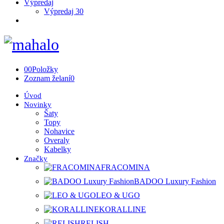
Výpredaj
Výpredaj 30
0
0
Položky
Zoznam želaní
0
Úvod
Novinky
Šaty
Topy
Nohavice
Overaly
Kabelky
Značky
FRACOMINA
BADOO Luxury Fashion
LEO & UGO
KORALLINE
RELISH