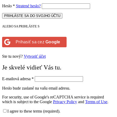
Heslo
*
Stratené heslo?
PRIHLÁSTE SA DO SVOJHO ÚČTU
ALEBO SA PRIHLÁSTE S
Prihasiť sa cez
Google
Ste tu nový?
Vytvoriť účet
Je skvelé vidieť Vás tu.
E-mailová adresa
*
Heslo bude zaslané na vašu email adresu.
For security, use of Google's reCAPTCHA service is required
which is subject to the Google
Privacy Policy
and
Terms of Use
.
I agree to these terms (required).