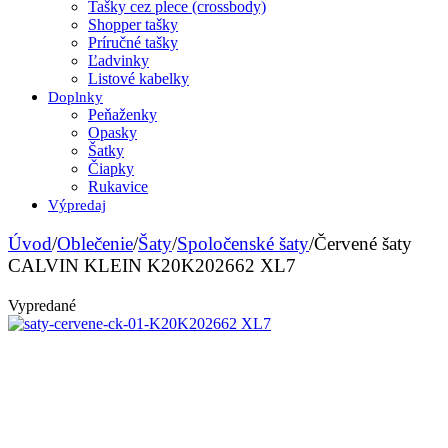
Tašky cez plece (crossbody)
Shopper tašky
Príručné tašky
Ľadvinky
Listové kabelky
Doplnky
Peňaženky
Opasky
Šatky
Čiapky
Rukavice
Výpredaj
Úvod
/
Oblečenie
/
Šaty
/
Spoločenské šaty
/
Červené šaty
CALVIN KLEIN K20K202662 XL7
Vypredané