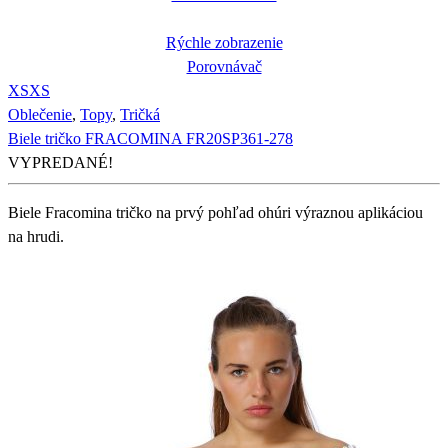
Rýchle zobrazenie
Porovnávač
XS
XS
Oblečenie
,
Topy
,
Tričká
Biele tričko FRACOMINA FR20SP361-278
VYPREDANÉ!
Biele Fracomina tričko na prvý pohľad ohúri výraznou aplikáciou
na hrudi.