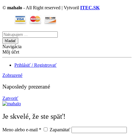
©
mahalo
- All Right reserved | Vytvoril
ITEC.SK
Vyhľadávanie
tu
Navigácia
Môj účet
Prihlásiť / Registrovať
Zobrazené
Naposledy prezerané
Zatvoriť
Je skvelé, že ste späť!
Meno alebo e-mail
*
Zapamätať