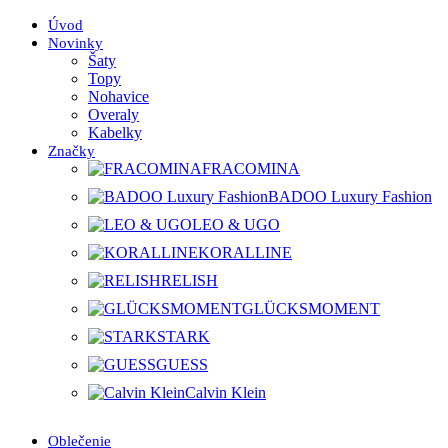
Úvod
Novinky
Šaty
Topy
Nohavice
Overaly
Kabelky
Značky
FRACOMINA
BADOO Luxury Fashion
LEO & UGO
KORALLINE
RELISH
GLÜCKSMOMENT
STARK
GUESS
Calvin Klein
Oblečenie