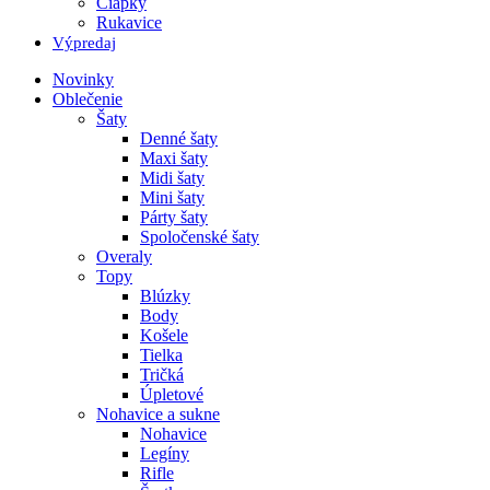
Čiapky
Rukavice
Výpredaj
Novinky
Oblečenie
Šaty
Denné šaty
Maxi šaty
Midi šaty
Mini šaty
Párty šaty
Spoločenské šaty
Overaly
Topy
Blúzky
Body
Košele
Tielka
Tričká
Úpletové
Nohavice a sukne
Nohavice
Legíny
Rifle