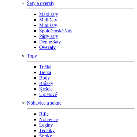
Šaty a overaly
Maxi šaty
Midi šaty
Mini šaty
Spoločenské šaty
Párty šaty
Denné šaty
Overaly
Topy
Tričká
Tielka
Body
Blúzky
Košele
Úpletové
Nohavice a sukne
Rifle
Nohavice
Legíny
Tepláky
Šortky