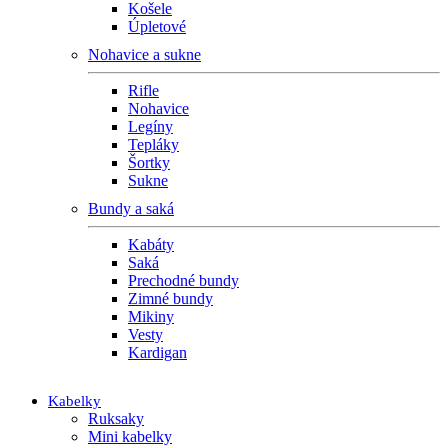
Košele
Úpletové
Nohavice a sukne
Rifle
Nohavice
Legíny
Tepláky
Šortky
Sukne
Bundy a saká
Kabáty
Saká
Prechodné bundy
Zimné bundy
Mikiny
Vesty
Kardigan
Kabelky
Ruksaky
Mini kabelky