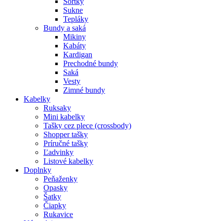
Šortky
Sukne
Tepláky
Bundy a saká
Mikiny
Kabáty
Kardigan
Prechodné bundy
Saká
Vesty
Zimné bundy
Kabelky
Ruksaky
Mini kabelky
Tašky cez plece (crossbody)
Shopper tašky
Príručné tašky
Ľadvinky
Listové kabelky
Doplnky
Peňaženky
Opasky
Šatky
Čiapky
Rukavice