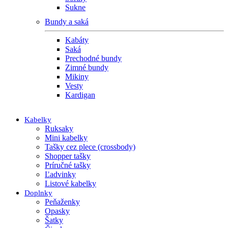
Sukne
Bundy a saká
Kabáty
Saká
Prechodné bundy
Zimné bundy
Mikiny
Vesty
Kardigan
Kabelky
Ruksaky
Mini kabelky
Tašky cez plece (crossbody)
Shopper tašky
Príručné tašky
Ľadvinky
Listové kabelky
Doplnky
Peňaženky
Opasky
Šatky