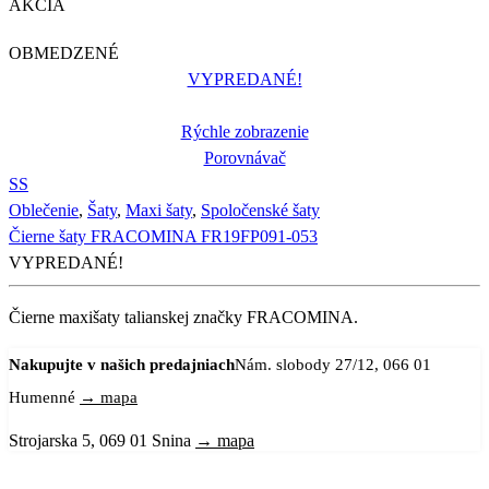
AKCIA
OBMEDZENÉ
VYPREDANÉ!
Rýchle zobrazenie
Porovnávač
S
S
Oblečenie
,
Šaty
,
Maxi šaty
,
Spoločenské šaty
Čierne šaty FRACOMINA FR19FP091-053
VYPREDANÉ!
Čierne maxišaty talianskej značky FRACOMINA.
Nakupujte v našich predajniach
Nám. slobody 27/12, 066 01
Humenné
→ mapa
Strojarska 5, 069 01 Snina
→ mapa