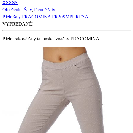
XS
XS
S
Oblečenie
,
Šaty
,
Denné šaty
Biele šaty FRACOMINA FR20SMPUREZA
VYPREDANÉ!
Biele trakové šaty talianskej značky FRACOMINA.