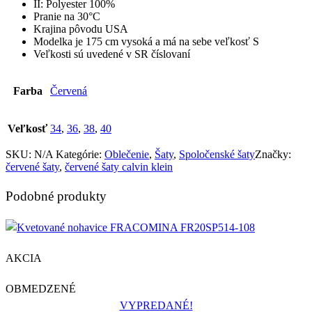
II: Polyester 100%
Pranie na 30°C
Krajina pôvodu USA
Modelka je 175 cm vysoká a má na sebe veľkosť S
Veľkosti sú uvedené v SR číslovaní
Farba
Červená
Veľkosť
34
,
36
,
38
,
40
SKU:
N/A
Kategórie:
Oblečenie
,
Šaty
,
Spoločenské šaty
Značky:
červené šaty
,
červené šaty calvin klein
Podobné produkty
AKCIA
OBMEDZENÉ
VYPREDANÉ!