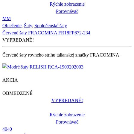
Rýchle zobrazenie
Porovnávač
M
M
Oblečenie
,
Šaty
,
Spoločenské šaty
Červené šaty FRACOMINA FR18FP672-234
VYPREDANÉ!
Červené šaty rovného strihu talianskej značky FRACOMINA.
AKCIA
OBMEDZENÉ
VYPREDANÉ!
Rýchle zobrazenie
Porovnávač
40
40