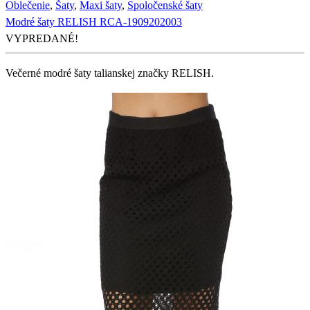
Oblečenie
,
Šaty
,
Maxi šaty
,
Spoločenské šaty
Modré šaty RELISH RCA-1909202003
VYPREDANÉ!
Večerné modré šaty talianskej značky RELISH.