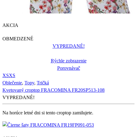
AKCIA
OBMEDZENÉ
VYPREDANÉ!
Rýchle zobrazenie
Porovnávač
XS
XS
Oblečenie
,
Topy
,
Tričká
Kvetovaný croptop FRACOMINA FR20SP513-108
VYPREDANÉ!
Na horúce letné dni si tento croptop zamilujete.