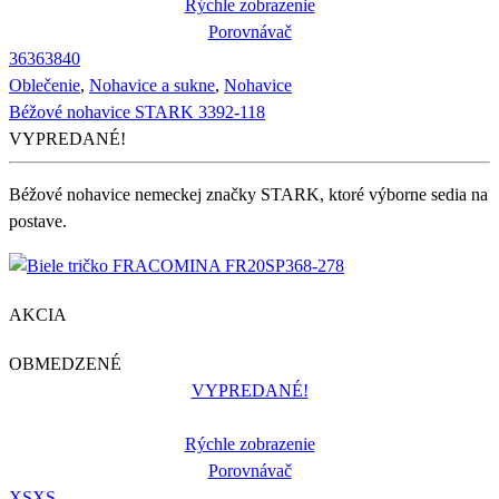
Rýchle zobrazenie
Porovnávač
36
36
38
40
Oblečenie
,
Nohavice a sukne
,
Nohavice
Béžové nohavice STARK 3392-118
VYPREDANÉ!
Béžové nohavice nemeckej značky STARK, ktoré výborne sedia na
postave.
AKCIA
OBMEDZENÉ
VYPREDANÉ!
Rýchle zobrazenie
Porovnávač
XS
XS