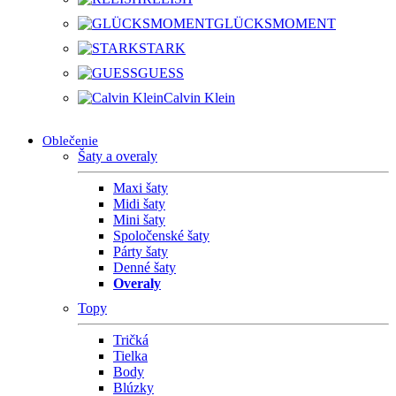
GLÜCKSMOMENT
STARK
GUESS
Calvin Klein
Oblečenie
Šaty a overaly
Maxi šaty
Midi šaty
Mini šaty
Spoločenské šaty
Párty šaty
Denné šaty
Overaly
Topy
Tričká
Tielka
Body
Blúzky