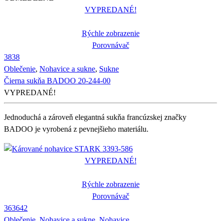
VYPREDANÉ!
Rýchle zobrazenie
Porovnávač
38
38
Oblečenie
,
Nohavice a sukne
,
Sukne
Čierna sukňa BADOO 20-244-00
VYPREDANÉ!
Jednoduchá a zároveň elegantná sukňa francúzskej značky
BADOO je vyrobená z pevnejšieho materiálu.
VYPREDANÉ!
Rýchle zobrazenie
Porovnávač
36
36
42
Oblečenie
,
Nohavice a sukne
,
Nohavice