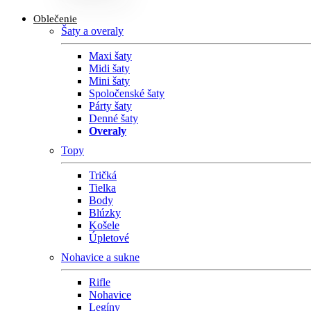
Oblečenie
Šaty a overaly
Maxi šaty
Midi šaty
Mini šaty
Spoločenské šaty
Párty šaty
Denné šaty
Overaly
Topy
Tričká
Tielka
Body
Blúzky
Košele
Úpletové
Nohavice a sukne
Rifle
Nohavice
Legíny