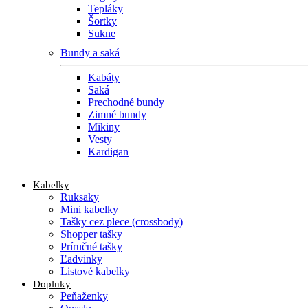
Tepláky
Šortky
Sukne
Bundy a saká
Kabáty
Saká
Prechodné bundy
Zimné bundy
Mikiny
Vesty
Kardigan
Kabelky
Ruksaky
Mini kabelky
Tašky cez plece (crossbody)
Shopper tašky
Príručné tašky
Ľadvinky
Listové kabelky
Doplnky
Peňaženky