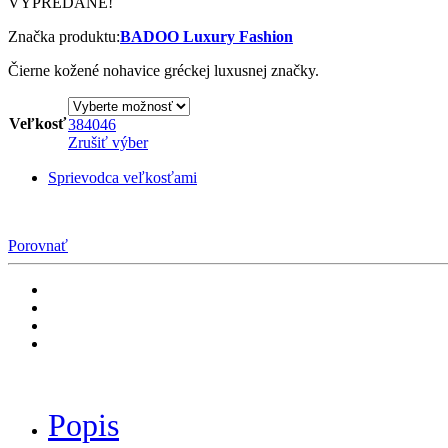
VYPREDANÉ!
Značka produktu:
BADOO Luxury Fashion
Čierne kožené nohavice gréckej luxusnej značky.
Veľkosť
38
40
46
Zrušiť výber
Sprievodca veľkosťami
Porovnať
Popis