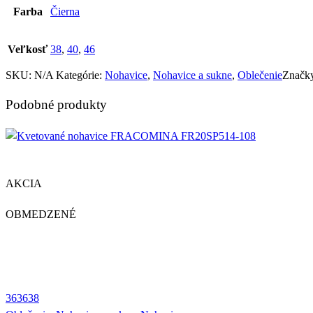
Farba
Čierna
Veľkosť
38
,
40
,
46
SKU:
N/A
Kategórie:
Nohavice
,
Nohavice a sukne
,
Oblečenie
Značk
Podobné produkty
AKCIA
OBMEDZENÉ
36
36
38