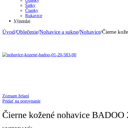
Opasky
Šatky
Čiapky
Rukavice
Výpredaj
Úvod
/
Oblečenie
/
Nohavice a sukne
/
Nohavice
/
Čierne kož
Zoznam želaní
Pridať na porovnanie
Čierne kožené nohavice BADOO 