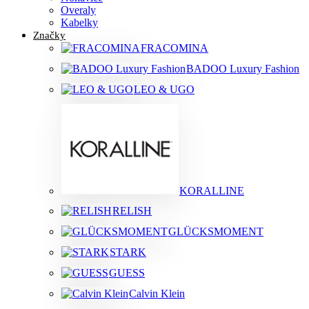
Overaly
Kabelky
Značky
FRACOMINA
BADOO Luxury Fashion
LEO & UGO
KORALLINE
RELISH
GLÜCKSMOMENT
STARK
GUESS
Calvin Klein