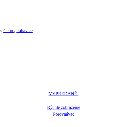
y:
čierne
,
nohavice
VYPREDANÉ!
Rýchle zobrazenie
Porovnávač