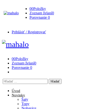
0
0
Položky
Zoznam želaní
0
Porovnanie
0
Prihlásiť / Registrovať
0
0
Položky
Zoznam želaní
0
Porovnanie
0
Vyhľadávanie
tu
Úvod
Novinky
Šaty
Topy
Nohavice