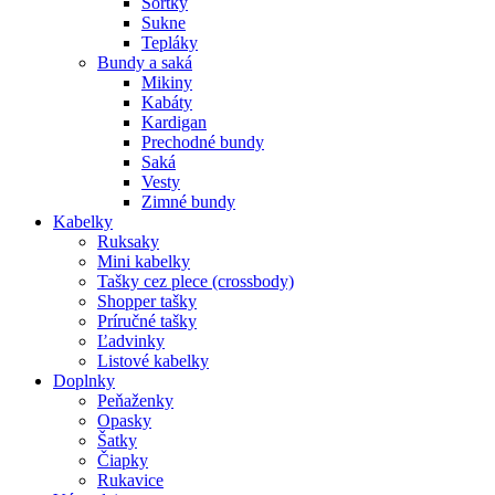
Šortky
Sukne
Tepláky
Bundy a saká
Mikiny
Kabáty
Kardigan
Prechodné bundy
Saká
Vesty
Zimné bundy
Kabelky
Ruksaky
Mini kabelky
Tašky cez plece (crossbody)
Shopper tašky
Príručné tašky
Ľadvinky
Listové kabelky
Doplnky
Peňaženky
Opasky
Šatky
Čiapky
Rukavice