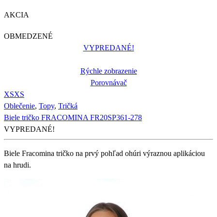
AKCIA
OBMEDZENÉ
VYPREDANÉ!
Rýchle zobrazenie
Porovnávač
XS
XS
Oblečenie
,
Topy
,
Tričká
Biele tričko FRACOMINA FR20SP361-278
VYPREDANÉ!
Biele Fracomina tričko na prvý pohľad ohúri výraznou aplikáciou
na hrudi.