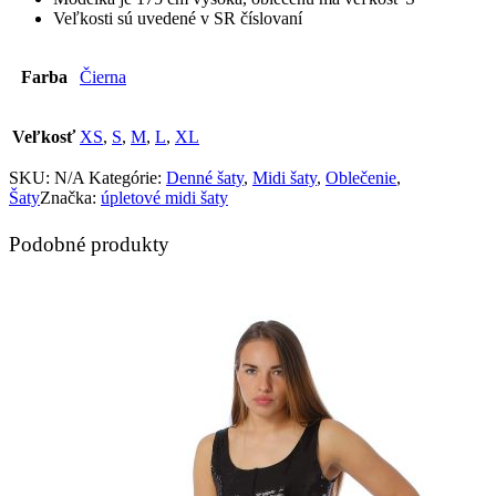
Veľkosti sú uvedené v SR číslovaní
Farba
Čierna
Veľkosť
XS
,
S
,
M
,
L
,
XL
SKU:
N/A
Kategórie:
Denné šaty
,
Midi šaty
,
Oblečenie
,
Šaty
Značka:
úpletové midi šaty
Podobné produkty