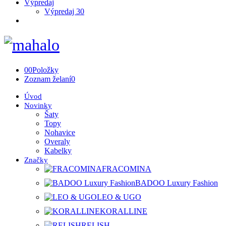
Výpredaj
Výpredaj 30
0
0
Položky
Zoznam želaní
0
Úvod
Novinky
Šaty
Topy
Nohavice
Overaly
Kabelky
Značky
FRACOMINA
BADOO Luxury Fashion
LEO & UGO
KORALLINE
RELISH