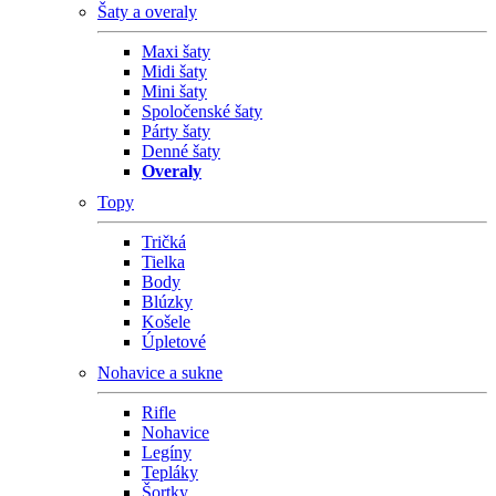
Šaty a overaly
Maxi šaty
Midi šaty
Mini šaty
Spoločenské šaty
Párty šaty
Denné šaty
Overaly
Topy
Tričká
Tielka
Body
Blúzky
Košele
Úpletové
Nohavice a sukne
Rifle
Nohavice
Legíny
Tepláky
Šortky