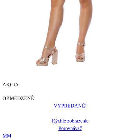
AKCIA
OBMEDZENÉ
VYPREDANÉ!
Rýchle zobrazenie
Porovnávač
M
M