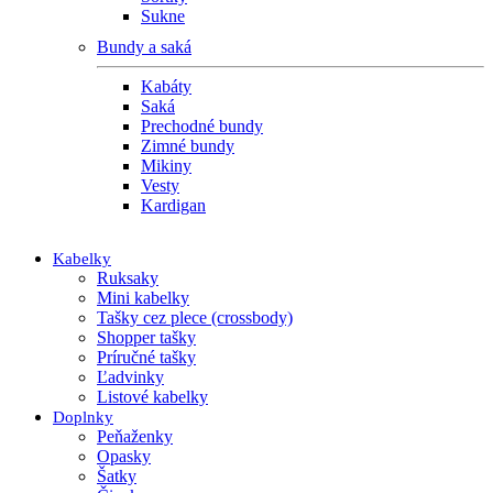
Sukne
Bundy a saká
Kabáty
Saká
Prechodné bundy
Zimné bundy
Mikiny
Vesty
Kardigan
Kabelky
Ruksaky
Mini kabelky
Tašky cez plece (crossbody)
Shopper tašky
Príručné tašky
Ľadvinky
Listové kabelky
Doplnky
Peňaženky
Opasky
Šatky