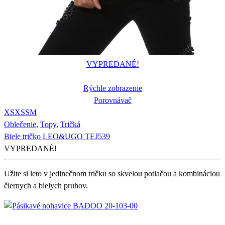
VYPREDANÉ!
Rýchle zobrazenie
Porovnávač
XS
XS
S
M
Oblečenie
,
Topy
,
Tričká
Biele tričko LEO&UGO TEJ539
VYPREDANÉ!
Užite si leto v jedinečnom tričku so skvelou potlačou a kombináciou
čiernych a bielych pruhov.