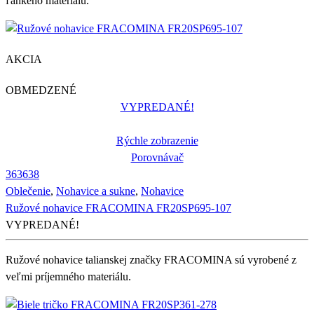
ľahkého materiálu.
AKCIA
OBMEDZENÉ
VYPREDANÉ!
Rýchle zobrazenie
Porovnávač
36
36
38
Oblečenie
,
Nohavice a sukne
,
Nohavice
Ružové nohavice FRACOMINA FR20SP695-107
VYPREDANÉ!
Ružové nohavice talianskej značky FRACOMINA sú vyrobené z
veľmi príjemného materiálu.