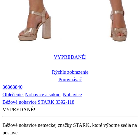
VYPREDANÉ!
Rýchle zobrazenie
Porovnávač
36
36
38
40
Oblečenie
,
Nohavice a sukne
,
Nohavice
Béžové nohavice STARK 3392-118
VYPREDANÉ!
Béžové nohavice nemeckej značky STARK, ktoré výborne sedia na
postave.