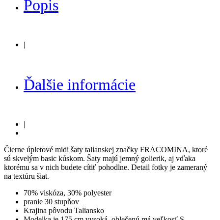
Popis
|
Ďalšie informácie
|
Čierne úpletové midi šaty talianskej značky FRACOMINA, ktoré
sú skvelým basic kúskom. Šaty majú jemný golierik, aj vďaka
ktorému sa v nich budete cítiť pohodlne. Detail fotky je zameraný
na textúru šiat.
70% viskóza, 30% polyester
pranie 30 stupňov
Krajina pôvodu Taliansko
Modelka je 175 cm vysoká, oblečenú má veľkosť S