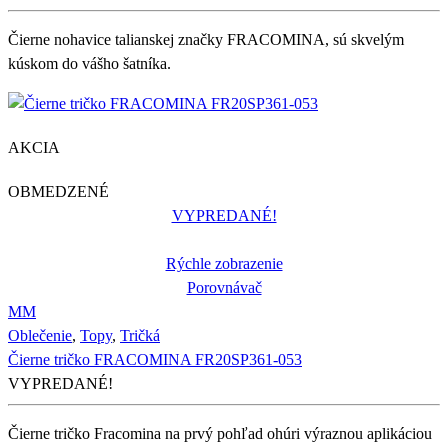
Čierne nohavice talianskej značky FRACOMINA, sú skvelým
kúskom do vášho šatníka.
AKCIA
OBMEDZENÉ
VYPREDANÉ!
Rýchle zobrazenie
Porovnávač
M
M
Oblečenie
,
Topy
,
Tričká
Čierne tričko FRACOMINA FR20SP361-053
VYPREDANÉ!
Čierne tričko Fracomina na prvý pohľad ohúri výraznou aplikáciou