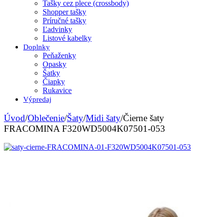
Tašky cez plece (crossbody)
Shopper tašky
Príručné tašky
Ľadvinky
Listové kabelky
Doplnky
Peňaženky
Opasky
Šatky
Čiapky
Rukavice
Výpredaj
Úvod
/
Oblečenie
/
Šaty
/
Midi šaty
/
Čierne šaty
FRACOMINA F320WD5004K07501-053