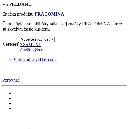
VYPREDANÉ!
Značka produktu:
FRACOMINA
Čierne úpletové midi šaty talianskej značky FRACOMINA, ktoré
sú skvelým basic kúskom.
Veľkosť
XS
S
M
L
XL
Zrušiť výber
Sprievodca veľkosťami
Porovnať