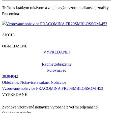
Tričko s krátkym rukávom a zaujímavým vzorom talianskej značky
Fracomina.
AKCIA
OBMEDZENÉ
VYPREDANÉ!
Rýchle zobrazenie
Porovnávač
38
38
40
42
Oblečenie
,
Nohavice a sukne
,
Nohavice
Vzorované nohavice FRACOMINA FR20SMBLOSSOM-453
VYPREDANÉ!
Zvonové vzorované nohavice vyrobené z veľmi príjemného