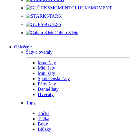
GLÜCKSMOMENT
STARK
GUESS
Calvin Klein
Oblečenie
Šaty a overaly
Maxi šaty
Midi šaty
Mini šaty
Spoločenské šaty
Párty šaty
Denné šaty
Overaly
Topy
Tričká
Tielka
Body
Blúzky