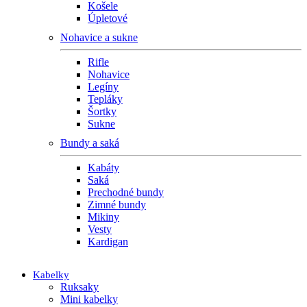
Košele
Úpletové
Nohavice a sukne
Rifle
Nohavice
Legíny
Tepláky
Šortky
Sukne
Bundy a saká
Kabáty
Saká
Prechodné bundy
Zimné bundy
Mikiny
Vesty
Kardigan
Kabelky
Ruksaky
Mini kabelky