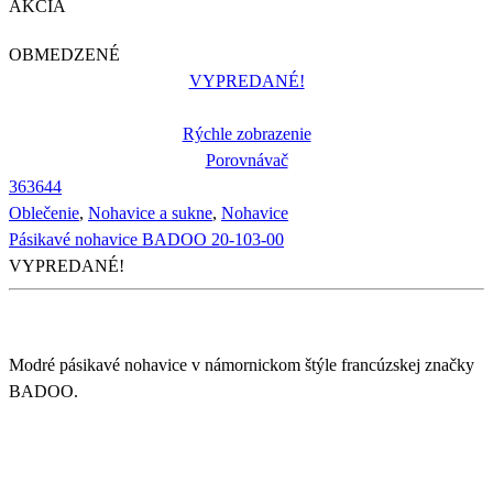
AKCIA
OBMEDZENÉ
VYPREDANÉ!
Rýchle zobrazenie
Porovnávač
36
36
44
Oblečenie
,
Nohavice a sukne
,
Nohavice
Pásikavé nohavice BADOO 20-103-00
VYPREDANÉ!
Modré pásikavé nohavice v námornickom štýle francúzskej značky
BADOO.