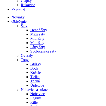
Čiapky
Rukavice
Výpredaj
Novinky
Oblečenie
Šaty
Denné šaty
Maxi šaty
Midi šaty
Mini šaty
Párty šaty
Spoločenské šaty
Overaly
Topy
Blúzky
Body
Košele
Tielka
Tričká
Úpletové
Nohavice a sukne
Nohavice
Legíny
Rifle