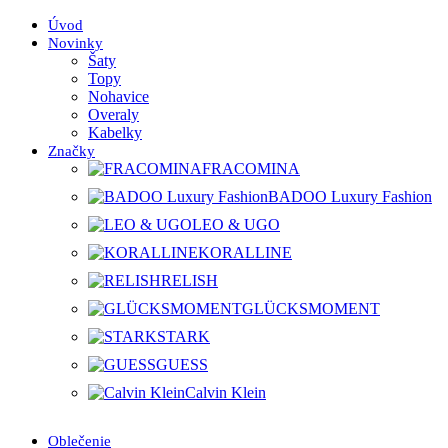
Úvod
Novinky
Šaty
Topy
Nohavice
Overaly
Kabelky
Značky
FRACOMINA
BADOO Luxury Fashion
LEO & UGO
KORALLINE
RELISH
GLÜCKSMOMENT
STARK
GUESS
Calvin Klein
Oblečenie