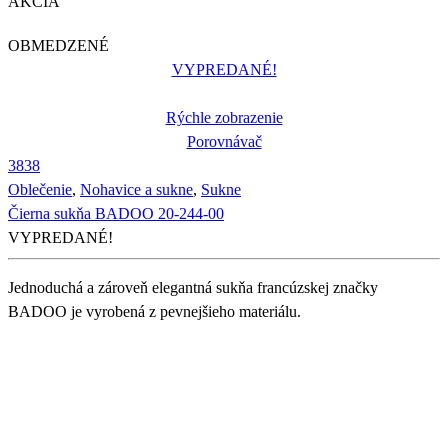
AKCIA
OBMEDZENÉ
VYPREDANÉ!
Rýchle zobrazenie
Porovnávač
38
38
Oblečenie
,
Nohavice a sukne
,
Sukne
Čierna sukňa BADOO 20-244-00
VYPREDANÉ!
Jednoduchá a zároveň elegantná sukňa francúzskej značky
BADOO je vyrobená z pevnejšieho materiálu.