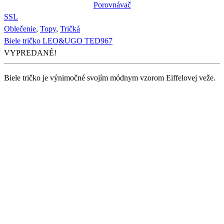
Porovnávač
S
S
L
Oblečenie
,
Topy
,
Tričká
Biele tričko LEO&UGO TED967
VYPREDANÉ!
Biele tričko je výnimočné svojím módnym vzorom Eiffelovej veže.