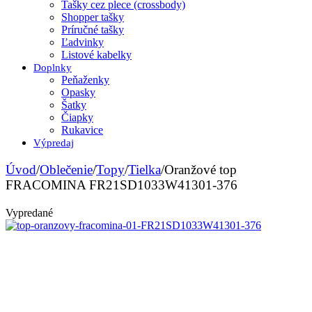
Tašky cez plece (crossbody)
Shopper tašky
Príručné tašky
Ľadvinky
Listové kabelky
Doplnky
Peňaženky
Opasky
Šatky
Čiapky
Rukavice
Výpredaj
Úvod
/
Oblečenie
/
Topy
/
Tielka
/
Oranžové top
FRACOMINA FR21SD1033W41301-376
Vypredané