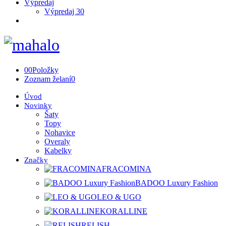
Výpredaj
Výpredaj 30
0
0
Položky
Zoznam želaní
0
Úvod
Novinky
Šaty
Topy
Nohavice
Overaly
Kabelky
Značky
FRACOMINA
BADOO Luxury Fashion
LEO & UGO
KORALLINE
RELISH