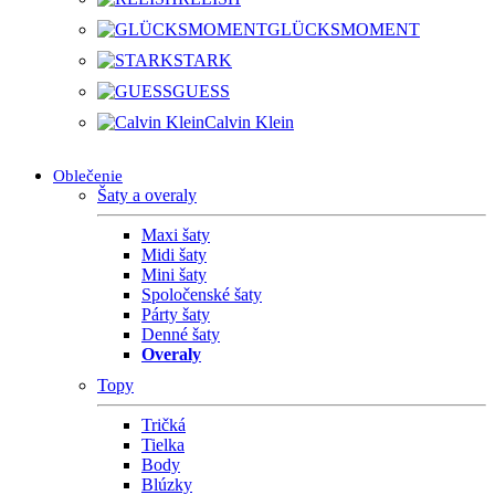
GLÜCKSMOMENT
STARK
GUESS
Calvin Klein
Oblečenie
Šaty a overaly
Maxi šaty
Midi šaty
Mini šaty
Spoločenské šaty
Párty šaty
Denné šaty
Overaly
Topy
Tričká
Tielka
Body
Blúzky