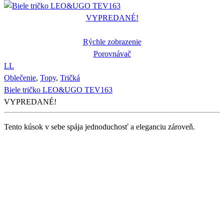
VYPREDANÉ!
Rýchle zobrazenie
Porovnávač
L
L
Oblečenie
,
Topy
,
Tričká
Biele tričko LEO&UGO TEV163
VYPREDANÉ!
Tento kúsok v sebe spája jednoduchosť a eleganciu zároveň.