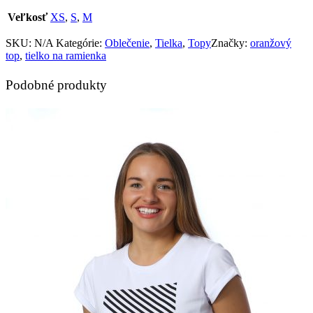
Veľkosť
XS
,
S
,
M
SKU:
N/A
Kategórie:
Oblečenie
,
Tielka
,
Topy
Značky:
oranžový
top
,
tielko na ramienka
Podobné produkty