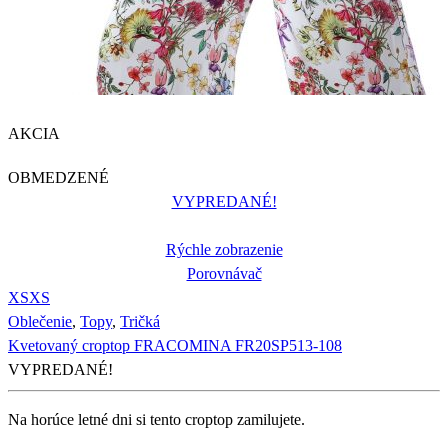
AKCIA
OBMEDZENÉ
VYPREDANÉ!
Rýchle zobrazenie
Porovnávač
XS
XS
Oblečenie
,
Topy
,
Tričká
Kvetovaný croptop FRACOMINA FR20SP513-108
VYPREDANÉ!
Na horúce letné dni si tento croptop zamilujete.