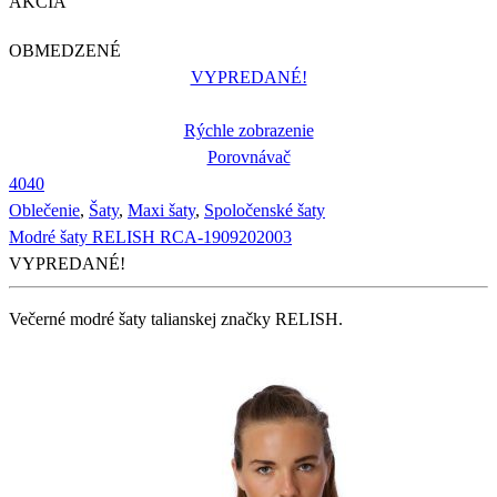
AKCIA
OBMEDZENÉ
VYPREDANÉ!
Rýchle zobrazenie
Porovnávač
40
40
Oblečenie
,
Šaty
,
Maxi šaty
,
Spoločenské šaty
Modré šaty RELISH RCA-1909202003
VYPREDANÉ!
Večerné modré šaty talianskej značky RELISH.