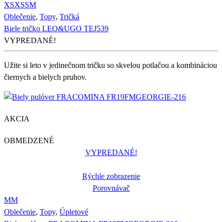
XS
XS
S
M
Oblečenie
,
Topy
,
Tričká
Biele tričko LEO&UGO TEJ539
VYPREDANÉ!
Užite si leto v jedinečnom tričku so skvelou potlačou a kombináciou
čiernych a bielych pruhov.
AKCIA
OBMEDZENÉ
VYPREDANÉ!
Rýchle zobrazenie
Porovnávač
M
M
Oblečenie
,
Topy
,
Úpletové