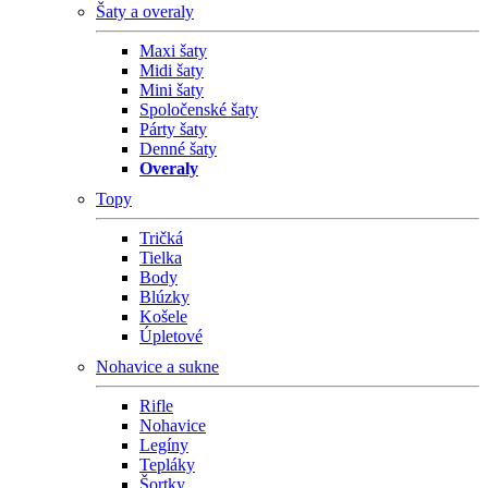
Šaty a overaly
Maxi šaty
Midi šaty
Mini šaty
Spoločenské šaty
Párty šaty
Denné šaty
Overaly
Topy
Tričká
Tielka
Body
Blúzky
Košele
Úpletové
Nohavice a sukne
Rifle
Nohavice
Legíny
Tepláky
Šortky