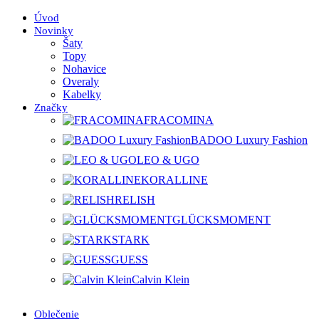
Úvod
Novinky
Šaty
Topy
Nohavice
Overaly
Kabelky
Značky
FRACOMINA
BADOO Luxury Fashion
LEO & UGO
KORALLINE
RELISH
GLÜCKSMOMENT
STARK
GUESS
Calvin Klein
Oblečenie