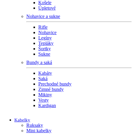
Košele
Úpletové
Nohavice a sukne
Rifle
Nohavice
Legíny
Tepláky
Šortky
Sukne
Bundy a saká
Kabáty
Saká
Prechodné bundy
Zimné bundy
Mikiny
Vesty
Kardigan
Kabelky
Ruksaky
Mini kabelky