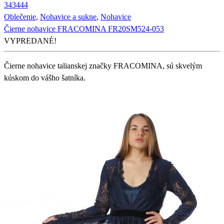
34
34
44
Oblečenie
,
Nohavice a sukne
,
Nohavice
Čierne nohavice FRACOMINA FR20SM524-053
VYPREDANÉ!
Čierne nohavice talianskej značky FRACOMINA, sú skvelým
kúskom do vášho šatníka.