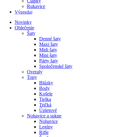
Čiapky
Rukavice
Výpredaj
Novinky
Oblečenie
Šaty
Denné šaty
Maxi šaty
Midi šaty
Mini šaty
Párty šaty
Spoločenské šaty
Overaly
Topy
Blúzky
Body
Košele
Tielka
Tričká
Úpletové
Nohavice a sukne
Nohavice
Legíny
Rifle