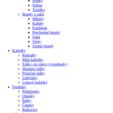
Šortky
Sukne
Tepláky
Bundy a saká
Mikiny
Kabáty
Kardigan
Prechodné bundy
Saká
Vesty
Zimné bundy
Kabelky
Ruksaky
Mini kabelky
Tašky cez plece (crossbody)
Shopper tašky
Príručné tašky
Ľadvinky
Listové kabelky
Doplnky
Peňaženky
Opasky
Šatky
Čiapky
Rukavice