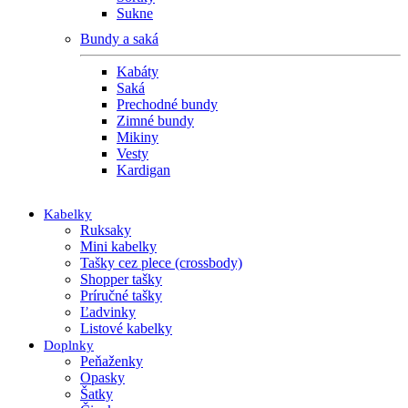
Sukne
Bundy a saká
Kabáty
Saká
Prechodné bundy
Zimné bundy
Mikiny
Vesty
Kardigan
Kabelky
Ruksaky
Mini kabelky
Tašky cez plece (crossbody)
Shopper tašky
Príručné tašky
Ľadvinky
Listové kabelky
Doplnky
Peňaženky
Opasky
Šatky