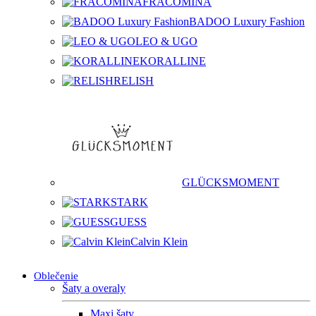
FRACOMINA
BADOO Luxury Fashion
LEO & UGO
KORALLINE
RELISH
GLÜCKSMOMENT
STARK
GUESS
Calvin Klein
Oblečenie
Šaty a overaly
Maxi šaty