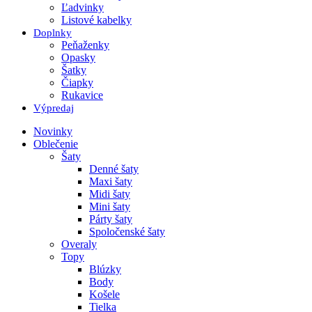
Ľadvinky
Listové kabelky
Doplnky
Peňaženky
Opasky
Šatky
Čiapky
Rukavice
Výpredaj
Novinky
Oblečenie
Šaty
Denné šaty
Maxi šaty
Midi šaty
Mini šaty
Párty šaty
Spoločenské šaty
Overaly
Topy
Blúzky
Body
Košele
Tielka