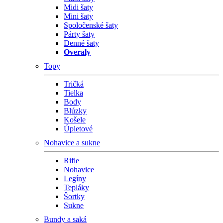
Midi šaty
Mini šaty
Spoločenské šaty
Párty šaty
Denné šaty
Overaly
Topy
Tričká
Tielka
Body
Blúzky
Košele
Úpletové
Nohavice a sukne
Rifle
Nohavice
Legíny
Tepláky
Šortky
Sukne
Bundy a saká