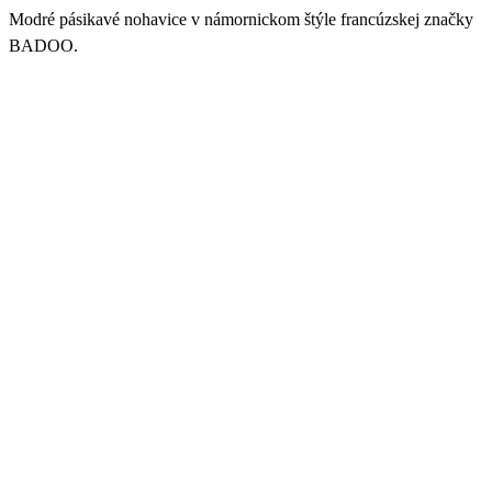
Modré pásikavé nohavice v námornickom štýle francúzskej značky
BADOO.