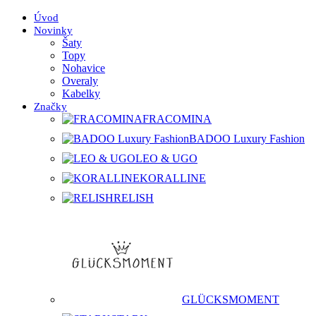
Úvod
Novinky
Šaty
Topy
Nohavice
Overaly
Kabelky
Značky
FRACOMINA
BADOO Luxury Fashion
LEO & UGO
KORALLINE
RELISH
GLÜCKSMOMENT