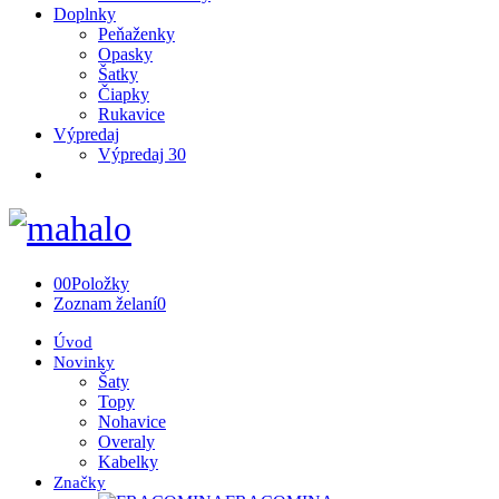
Doplnky
Peňaženky
Opasky
Šatky
Čiapky
Rukavice
Výpredaj
Výpredaj 30
0
0
Položky
Zoznam želaní
0
Úvod
Novinky
Šaty
Topy
Nohavice
Overaly
Kabelky
Značky