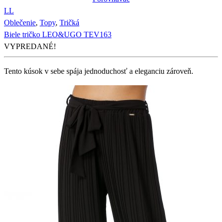
L
L
Oblečenie
,
Topy
,
Tričká
Biele tričko LEO&UGO TEV163
VYPREDANÉ!
Tento kúsok v sebe spája jednoduchosť a eleganciu zároveň.