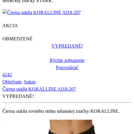
nemeckej značky STARK.
AKCIA
OBMEDZENÉ
VYPREDANÉ!
Rýchle zobrazenie
Porovnávač
42
42
Oblečenie
,
Sukne
Čierna sukňa KORALLINE AI18-207
VYPREDANÉ!
Čierna sukňa rovného strihu talianskej značky KORALLINE.