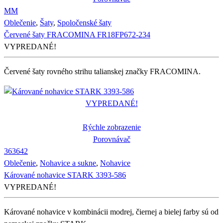
M
M
Oblečenie
,
Šaty
,
Spoločenské šaty
Červené šaty FRACOMINA FR18FP672-234
VYPREDANÉ!
Červené šaty rovného strihu talianskej značky FRACOMINA.
VYPREDANÉ!
Rýchle zobrazenie
Porovnávač
36
36
42
Oblečenie
,
Nohavice a sukne
,
Nohavice
Kárované nohavice STARK 3393-586
VYPREDANÉ!
Kárované nohavice v kombinácii modrej, čiernej a bielej farby sú od