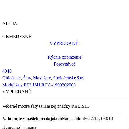
AKCIA
OBMEDZENÉ
VYPREDANÉ!
Rýchle zobrazenie
Porovnávač
40
40
Oblečenie
,
Šaty
,
Maxi šaty
,
Spoločenské šaty
Modré šaty RELISH RCA-1909202003
VYPREDANÉ!
Večerné modré šaty talianskej značky RELISH.
Nakupujte v našich predajniach
Nám. slobody 27/12, 066 01
Humenné
→ mapa