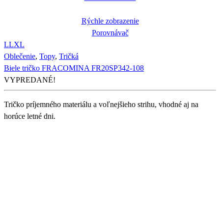
Rýchle zobrazenie
Porovnávač
L
L
XL
Oblečenie
,
Topy
,
Tričká
Biele tričko FRACOMINA FR20SP342-108
VYPREDANÉ!
Tričko príjemného materiálu a voľnejšieho strihu, vhodné aj na
horúce letné dni.