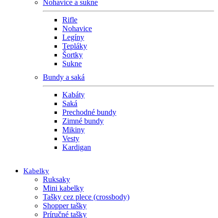
Nohavice a sukne
Rifle
Nohavice
Legíny
Tepláky
Šortky
Sukne
Bundy a saká
Kabáty
Saká
Prechodné bundy
Zimné bundy
Mikiny
Vesty
Kardigan
Kabelky
Ruksaky
Mini kabelky
Tašky cez plece (crossbody)
Shopper tašky
Príručné tašky