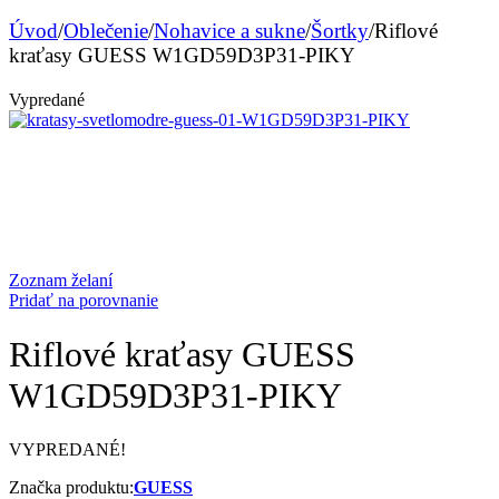
Úvod
/
Oblečenie
/
Nohavice a sukne
/
Šortky
/
Riflové
kraťasy GUESS W1GD59D3P31-PIKY
Vypredané
Zoznam želaní
Pridať na porovnanie
Riflové kraťasy GUESS
W1GD59D3P31-PIKY
VYPREDANÉ!
Značka produktu:
GUESS