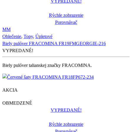
VYPREDANÉ!
Rýchle zobrazenie
Porovnávač
M
M
Oblečenie
,
Topy
,
Úpletové
Biely pulóver FRACOMINA FR19FMGEORGIE-216
VYPREDANÉ!
Biely pulóver talianskej značky FRACOMINA.
AKCIA
OBMEDZENÉ
VYPREDANÉ!
Rýchle zobrazenie
Porovnávač