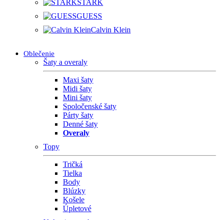
STARK
GUESS
Calvin Klein
Oblečenie
Šaty a overaly
Maxi šaty
Midi šaty
Mini šaty
Spoločenské šaty
Párty šaty
Denné šaty
Overaly
Topy
Tričká
Tielka
Body
Blúzky
Košele
Úpletové