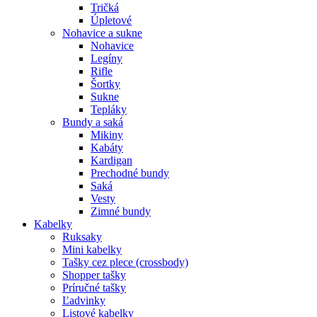
Tričká
Úpletové
Nohavice a sukne
Nohavice
Legíny
Rifle
Šortky
Sukne
Tepláky
Bundy a saká
Mikiny
Kabáty
Kardigan
Prechodné bundy
Saká
Vesty
Zimné bundy
Kabelky
Ruksaky
Mini kabelky
Tašky cez plece (crossbody)
Shopper tašky
Príručné tašky
Ľadvinky
Listové kabelky