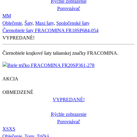
Rýchle zobrazenie
Porovnávač
M
M
Oblečenie
,
Šaty
,
Maxi šaty
,
Spoločenské šaty
Čiernobiele šaty FRACOMINA FR18SP684-054
VYPREDANÉ!
Čiernobiele krajkové šaty talianskej značky FRACOMINA.
AKCIA
OBMEDZENÉ
VYPREDANÉ!
Rýchle zobrazenie
Porovnávač
XS
XS
Oblečenie
,
Topy
,
Tričká