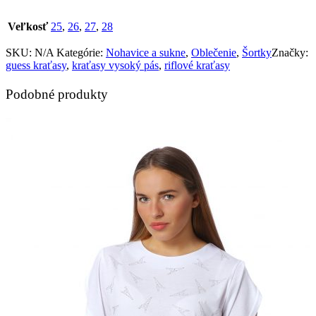
Veľkosť
25
,
26
,
27
,
28
SKU:
N/A
Kategórie:
Nohavice a sukne
,
Oblečenie
,
Šortky
Značky:
guess kraťasy
,
kraťasy vysoký pás
,
riflové kraťasy
Podobné produkty