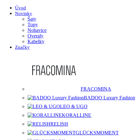
Úvod
Novinky
Šaty
Topy
Nohavice
Overaly
Kabelky
Značky
FRACOMINA
BADOO Luxury Fashion
LEO & UGO
KORALLINE
RELISH
GLÜCKSMOMENT