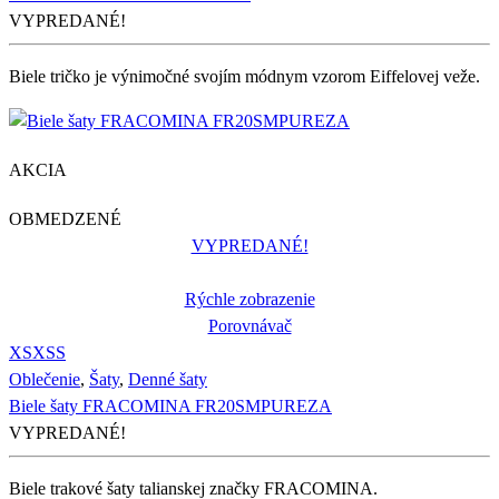
VYPREDANÉ!
Biele tričko je výnimočné svojím módnym vzorom Eiffelovej veže.
AKCIA
OBMEDZENÉ
VYPREDANÉ!
Rýchle zobrazenie
Porovnávač
XS
XS
S
Oblečenie
,
Šaty
,
Denné šaty
Biele šaty FRACOMINA FR20SMPUREZA
VYPREDANÉ!
Biele trakové šaty talianskej značky FRACOMINA.