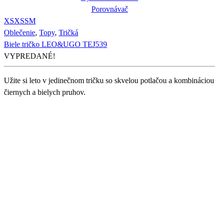
Porovnávač
XS
XS
S
M
Oblečenie
,
Topy
,
Tričká
Biele tričko LEO&UGO TEJ539
VYPREDANÉ!
Užite si leto v jedinečnom tričku so skvelou potlačou a kombináciou
čiernych a bielych pruhov.