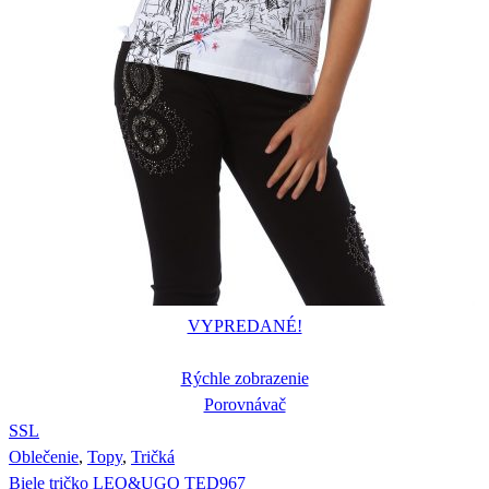
VYPREDANÉ!
Rýchle zobrazenie
Porovnávač
S
S
L
Oblečenie
,
Topy
,
Tričká
Biele tričko LEO&UGO TED967