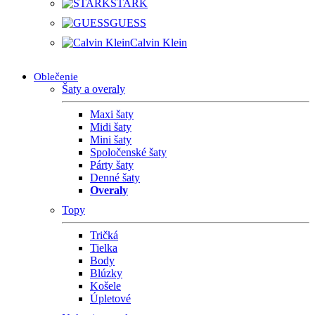
STARK
GUESS
Calvin Klein
Oblečenie
Šaty a overaly
Maxi šaty
Midi šaty
Mini šaty
Spoločenské šaty
Párty šaty
Denné šaty
Overaly
Topy
Tričká
Tielka
Body
Blúzky
Košele
Úpletové