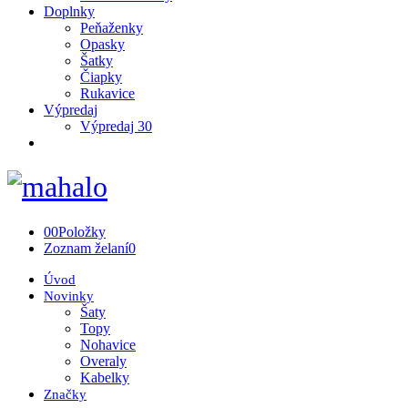
Doplnky
Peňaženky
Opasky
Šatky
Čiapky
Rukavice
Výpredaj
Výpredaj 30
0
0
Položky
Zoznam želaní
0
Úvod
Novinky
Šaty
Topy
Nohavice
Overaly
Kabelky
Značky