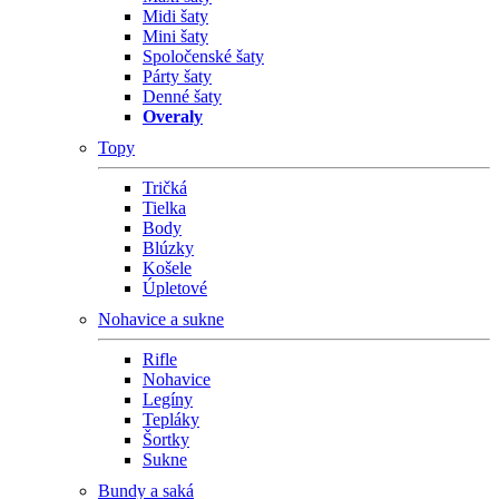
Midi šaty
Mini šaty
Spoločenské šaty
Párty šaty
Denné šaty
Overaly
Topy
Tričká
Tielka
Body
Blúzky
Košele
Úpletové
Nohavice a sukne
Rifle
Nohavice
Legíny
Tepláky
Šortky
Sukne
Bundy a saká