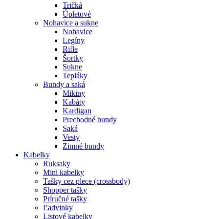
Tričká
Úpletové
Nohavice a sukne
Nohavice
Legíny
Rifle
Šortky
Sukne
Tepláky
Bundy a saká
Mikiny
Kabáty
Kardigan
Prechodné bundy
Saká
Vesty
Zimné bundy
Kabelky
Ruksaky
Mini kabelky
Tašky cez plece (crossbody)
Shopper tašky
Príručné tašky
Ľadvinky
Listové kabelky