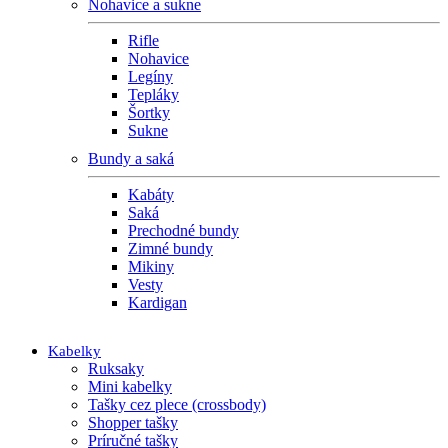
Nohavice a sukne
Rifle
Nohavice
Legíny
Tepláky
Šortky
Sukne
Bundy a saká
Kabáty
Saká
Prechodné bundy
Zimné bundy
Mikiny
Vesty
Kardigan
Kabelky
Ruksaky
Mini kabelky
Tašky cez plece (crossbody)
Shopper tašky
Príručné tašky