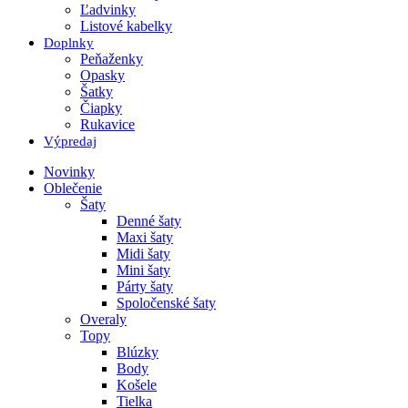
Ľadvinky
Listové kabelky
Doplnky
Peňaženky
Opasky
Šatky
Čiapky
Rukavice
Výpredaj
Novinky
Oblečenie
Šaty
Denné šaty
Maxi šaty
Midi šaty
Mini šaty
Párty šaty
Spoločenské šaty
Overaly
Topy
Blúzky
Body
Košele
Tielka