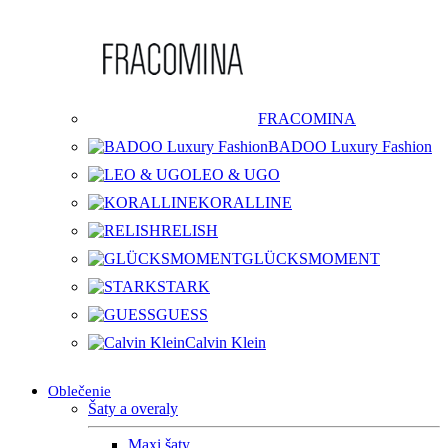
FRACOMINA
BADOO Luxury Fashion
LEO & UGO
KORALLINE
RELISH
GLÜCKSMOMENT
STARK
GUESS
Calvin Klein
Oblečenie
Šaty a overaly
Maxi šaty