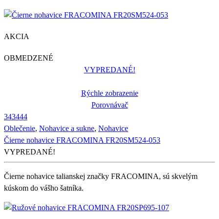
AKCIA
OBMEDZENÉ
VYPREDANÉ!
Rýchle zobrazenie
Porovnávač
34
34
44
Oblečenie
,
Nohavice a sukne
,
Nohavice
Čierne nohavice FRACOMINA FR20SM524-053
VYPREDANÉ!
Čierne nohavice talianskej značky FRACOMINA, sú skvelým
kúskom do vášho šatníka.