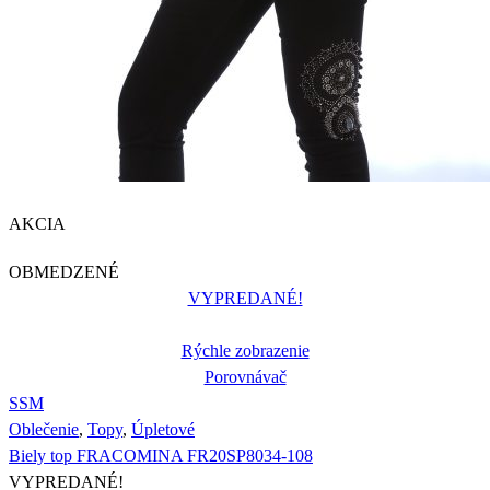
AKCIA
OBMEDZENÉ
VYPREDANÉ!
Rýchle zobrazenie
Porovnávač
S
S
M
Oblečenie
,
Topy
,
Úpletové
Biely top FRACOMINA FR20SP8034-108
VYPREDANÉ!