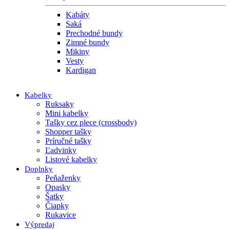
Kabáty
Saká
Prechodné bundy
Zimné bundy
Mikiny
Vesty
Kardigan
Kabelky
Ruksaky
Mini kabelky
Tašky cez plece (crossbody)
Shopper tašky
Príručné tašky
Ľadvinky
Listové kabelky
Doplnky
Peňaženky
Opasky
Šatky
Čiapky
Rukavice
Výpredaj