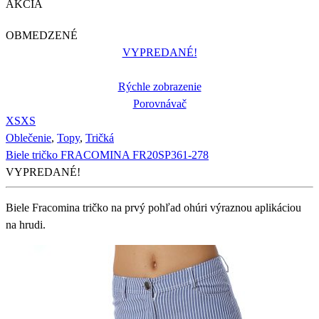
AKCIA
OBMEDZENÉ
VYPREDANÉ!
Rýchle zobrazenie
Porovnávač
XS
XS
Oblečenie
,
Topy
,
Tričká
Biele tričko FRACOMINA FR20SP361-278
VYPREDANÉ!
Biele Fracomina tričko na prvý pohľad ohúri výraznou aplikáciou
na hrudi.