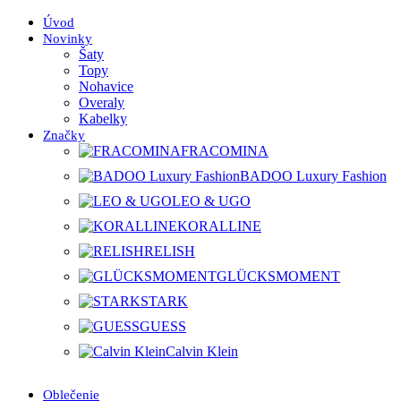
Úvod
Novinky
Šaty
Topy
Nohavice
Overaly
Kabelky
Značky
FRACOMINA
BADOO Luxury Fashion
LEO & UGO
KORALLINE
RELISH
GLÜCKSMOMENT
STARK
GUESS
Calvin Klein
Oblečenie