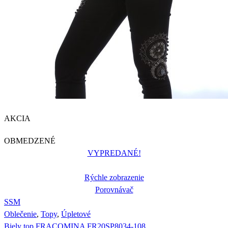
AKCIA
OBMEDZENÉ
VYPREDANÉ!
Rýchle zobrazenie
Porovnávač
S
S
M
Oblečenie
,
Topy
,
Úpletové
Biely top FRACOMINA FR20SP8034-108