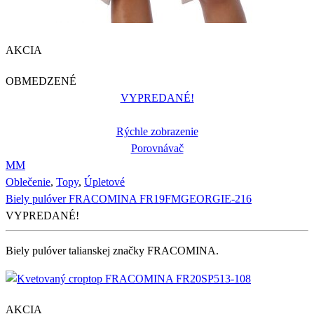
AKCIA
OBMEDZENÉ
VYPREDANÉ!
Rýchle zobrazenie
Porovnávač
M
M
Oblečenie
,
Topy
,
Úpletové
Biely pulóver FRACOMINA FR19FMGEORGIE-216
VYPREDANÉ!
Biely pulóver talianskej značky FRACOMINA.
AKCIA