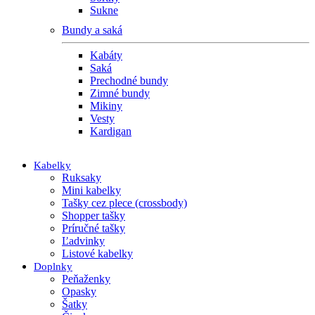
Sukne
Bundy a saká
Kabáty
Saká
Prechodné bundy
Zimné bundy
Mikiny
Vesty
Kardigan
Kabelky
Ruksaky
Mini kabelky
Tašky cez plece (crossbody)
Shopper tašky
Príručné tašky
Ľadvinky
Listové kabelky
Doplnky
Peňaženky
Opasky
Šatky