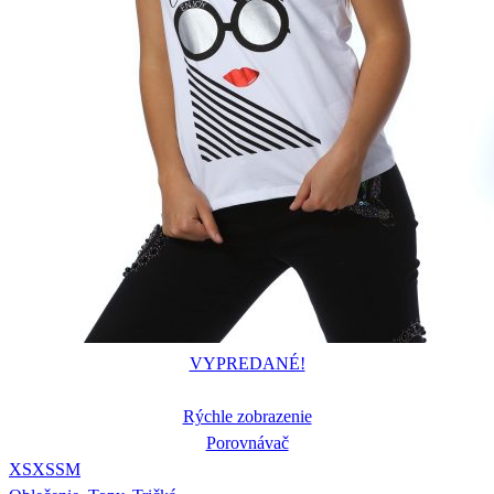
VYPREDANÉ!
Rýchle zobrazenie
Porovnávač
XS
XS
S
M