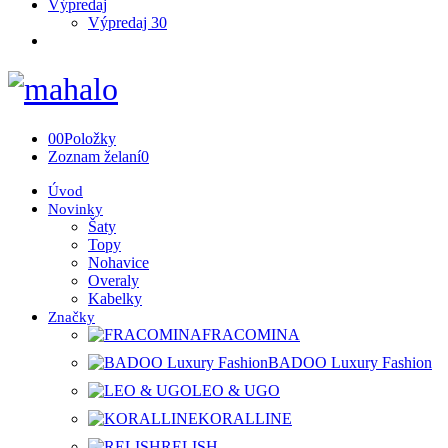
Výpredaj
Výpredaj 30
0
0
Položky
Zoznam želaní
0
Úvod
Novinky
Šaty
Topy
Nohavice
Overaly
Kabelky
Značky
FRACOMINA
BADOO Luxury Fashion
LEO & UGO
KORALLINE
RELISH