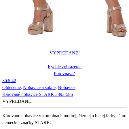
VYPREDANÉ!
Rýchle zobrazenie
Porovnávač
36
36
42
Oblečenie
,
Nohavice a sukne
,
Nohavice
Kárované nohavice STARK 3393-586
VYPREDANÉ!
Kárované nohavice v kombinácii modrej, čiernej a bielej farby sú od
nemeckej značky STARK.