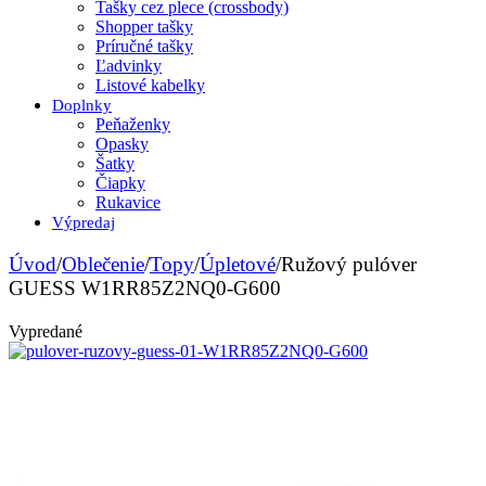
Tašky cez plece (crossbody)
Shopper tašky
Príručné tašky
Ľadvinky
Listové kabelky
Doplnky
Peňaženky
Opasky
Šatky
Čiapky
Rukavice
Výpredaj
Úvod
/
Oblečenie
/
Topy
/
Úpletové
/
Ružový pulóver
GUESS W1RR85Z2NQ0-G600
Vypredané