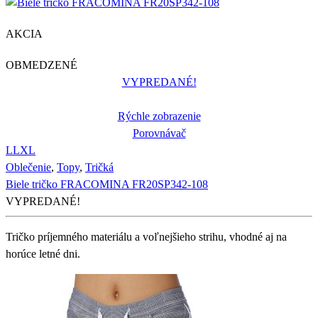
AKCIA
OBMEDZENÉ
VYPREDANÉ!
Rýchle zobrazenie
Porovnávač
L
L
XL
Oblečenie
,
Topy
,
Tričká
Biele tričko FRACOMINA FR20SP342-108
VYPREDANÉ!
Tričko príjemného materiálu a voľnejšieho strihu, vhodné aj na
horúce letné dni.