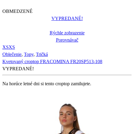
OBMEDZENÉ
VYPREDANÉ!
Rýchle zobrazenie
Porovnávač
XS
XS
Oblečenie
,
Topy
,
Tričká
Kvetovaný croptop FRACOMINA FR20SP513-108
VYPREDANÉ!
Na horúce letné dni si tento croptop zamilujete.