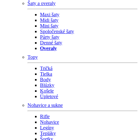
Šaty a overaly
Maxi šaty
Midi šaty
Mini šaty
Spoločenské šaty
Párty šaty
Denné šaty
Overaly
Topy
Tričká
Tielka
Body
Blúzky
Košele
Úpletové
Nohavice a sukne
Rifle
Nohavice
Legíny
Tepláky
Šortky