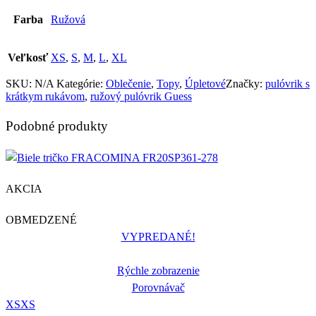
Farba
Ružová
Veľkosť
XS
,
S
,
M
,
L
,
XL
SKU:
N/A
Kategórie:
Oblečenie
,
Topy
,
Úpletové
Značky:
pulóvrik s
krátkym rukávom
,
ružový pulóvrik Guess
Podobné produkty
AKCIA
OBMEDZENÉ
VYPREDANÉ!
Rýchle zobrazenie
Porovnávač
XS
XS