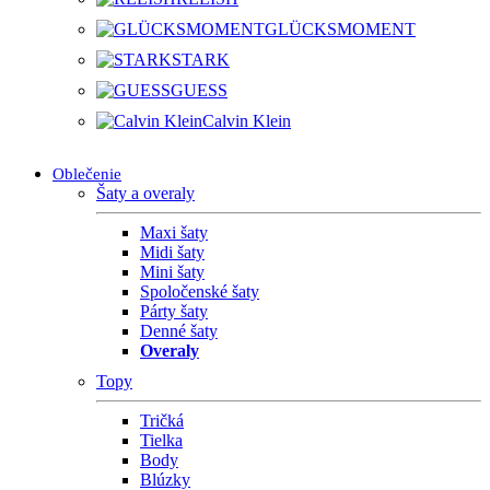
GLÜCKSMOMENT
STARK
GUESS
Calvin Klein
Oblečenie
Šaty a overaly
Maxi šaty
Midi šaty
Mini šaty
Spoločenské šaty
Párty šaty
Denné šaty
Overaly
Topy
Tričká
Tielka
Body
Blúzky