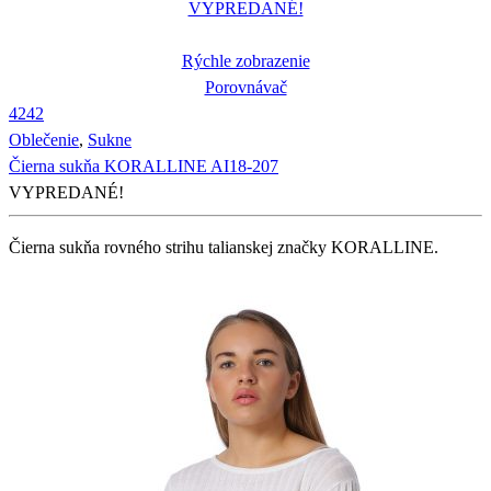
VYPREDANÉ!
Rýchle zobrazenie
Porovnávač
42
42
Oblečenie
,
Sukne
Čierna sukňa KORALLINE AI18-207
VYPREDANÉ!
Čierna sukňa rovného strihu talianskej značky KORALLINE.