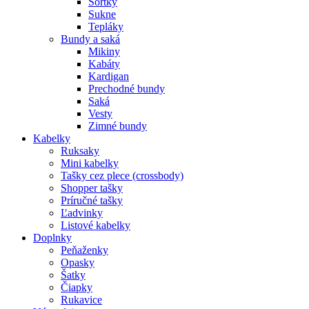
Šortky
Sukne
Tepláky
Bundy a saká
Mikiny
Kabáty
Kardigan
Prechodné bundy
Saká
Vesty
Zimné bundy
Kabelky
Ruksaky
Mini kabelky
Tašky cez plece (crossbody)
Shopper tašky
Príručné tašky
Ľadvinky
Listové kabelky
Doplnky
Peňaženky
Opasky
Šatky
Čiapky
Rukavice