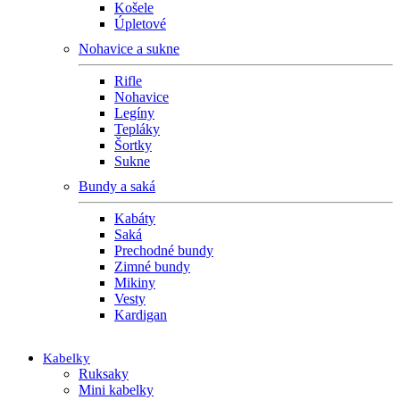
Košele
Úpletové
Nohavice a sukne
Rifle
Nohavice
Legíny
Tepláky
Šortky
Sukne
Bundy a saká
Kabáty
Saká
Prechodné bundy
Zimné bundy
Mikiny
Vesty
Kardigan
Kabelky
Ruksaky
Mini kabelky