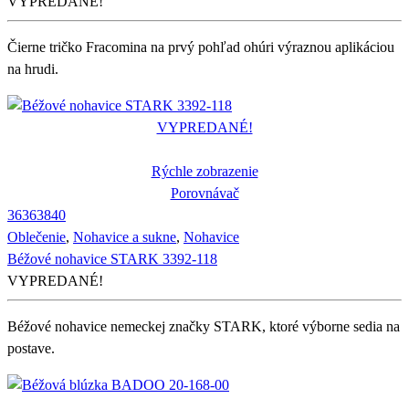
VYPREDANÉ!
Čierne tričko Fracomina na prvý pohľad ohúri výraznou aplikáciou
na hrudi.
VYPREDANÉ!
Rýchle zobrazenie
Porovnávač
36
36
38
40
Oblečenie
,
Nohavice a sukne
,
Nohavice
Béžové nohavice STARK 3392-118
VYPREDANÉ!
Béžové nohavice nemeckej značky STARK, ktoré výborne sedia na
postave.