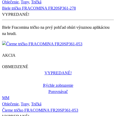
Oblečenie
,
Topy
,
Tričká
Biele tričko FRACOMINA FR20SP361-278
VYPREDANÉ!
Biele Fracomina tričko na prvý pohľad ohúri výraznou aplikáciou
na hrudi.
AKCIA
OBMEDZENÉ
VYPREDANÉ!
Rýchle zobrazenie
Porovnávač
M
M
Oblečenie
,
Topy
,
Tričká
Čierne tričko FRACOMINA FR20SP361-053