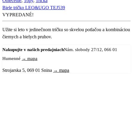
Oblečenie
,
Topy
,
Tričká
Biele tričko LEO&UGO TEJ539
VYPREDANÉ!
Užite si leto v jedinečnom tričku so skvelou potlačou a kombináciou
čiernych a bielych pruhov.
Nakupujte v našich predajniach
Nám. slobody 27/12, 066 01
Humenné
→ mapa
Strojarska 5, 069 01 Snina
→ mapa