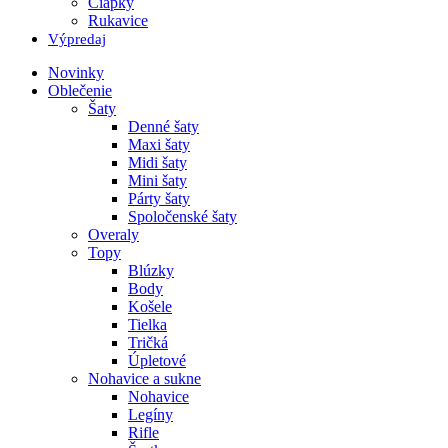
Čiapky
Rukavice
Výpredaj
Novinky
Oblečenie
Šaty
Denné šaty
Maxi šaty
Midi šaty
Mini šaty
Párty šaty
Spoločenské šaty
Overaly
Topy
Blúzky
Body
Košele
Tielka
Tričká
Úpletové
Nohavice a sukne
Nohavice
Legíny
Rifle