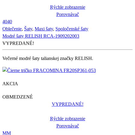
Rýchle zobrazenie
Porovnávač
40
40
Oblečenie
,
Šaty
,
Maxi šaty
,
Spoločenské šaty
Modré šaty RELISH RCA-1909202003
VYPREDANÉ!
Večerné modré šaty talianskej značky RELISH.
AKCIA
OBMEDZENÉ
VYPREDANÉ!
Rýchle zobrazenie
Porovnávač
M
M