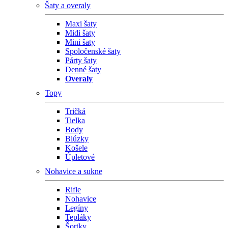
Šaty a overaly
Maxi šaty
Midi šaty
Mini šaty
Spoločenské šaty
Párty šaty
Denné šaty
Overaly
Topy
Tričká
Tielka
Body
Blúzky
Košele
Úpletové
Nohavice a sukne
Rifle
Nohavice
Legíny
Tepláky
Šortky