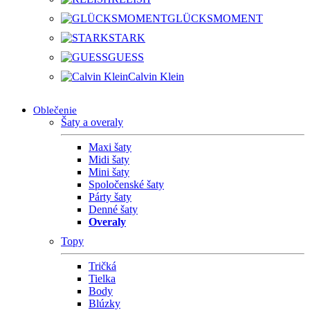
GLÜCKSMOMENT
STARK
GUESS
Calvin Klein
Oblečenie
Šaty a overaly
Maxi šaty
Midi šaty
Mini šaty
Spoločenské šaty
Párty šaty
Denné šaty
Overaly
Topy
Tričká
Tielka
Body
Blúzky