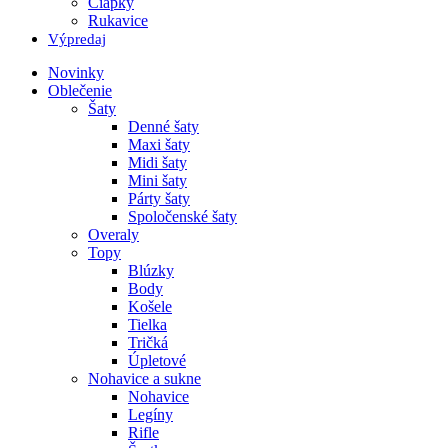
Čiapky
Rukavice
Výpredaj
Novinky
Oblečenie
Šaty
Denné šaty
Maxi šaty
Midi šaty
Mini šaty
Párty šaty
Spoločenské šaty
Overaly
Topy
Blúzky
Body
Košele
Tielka
Tričká
Úpletové
Nohavice a sukne
Nohavice
Legíny
Rifle