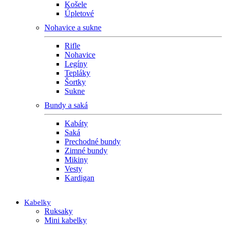
Košele
Úpletové
Nohavice a sukne
Rifle
Nohavice
Legíny
Tepláky
Šortky
Sukne
Bundy a saká
Kabáty
Saká
Prechodné bundy
Zimné bundy
Mikiny
Vesty
Kardigan
Kabelky
Ruksaky
Mini kabelky