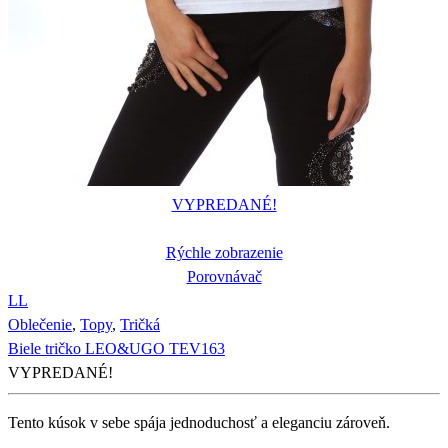
VYPREDANÉ!
Rýchle zobrazenie
Porovnávač
L
L
Oblečenie
,
Topy
,
Tričká
Biele tričko LEO&UGO TEV163
VYPREDANÉ!
Tento kúsok v sebe spája jednoduchosť a eleganciu zároveň.