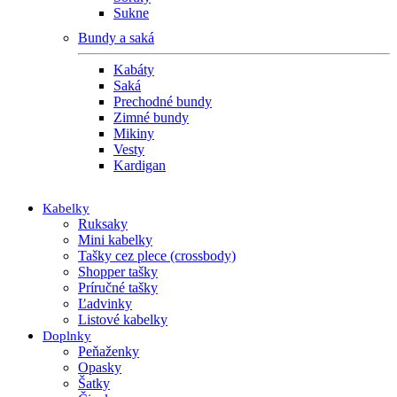
Sukne
Bundy a saká
Kabáty
Saká
Prechodné bundy
Zimné bundy
Mikiny
Vesty
Kardigan
Kabelky
Ruksaky
Mini kabelky
Tašky cez plece (crossbody)
Shopper tašky
Príručné tašky
Ľadvinky
Listové kabelky
Doplnky
Peňaženky
Opasky
Šatky