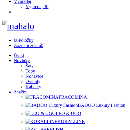
Výpredaj
Výpredaj 30
0
0
Položky
Zoznam želaní
0
Úvod
Novinky
Šaty
Topy
Nohavice
Overaly
Kabelky
Značky
FRACOMINA
BADOO Luxury Fashion
LEO & UGO
KORALLINE
RELISH