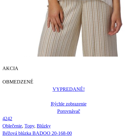
AKCIA
OBMEDZENÉ
VYPREDANÉ!
Rýchle zobrazenie
Porovnávač
42
42
Oblečenie
,
Topy
,
Blúzky
Béžová blúzka BADOO 20-168-00