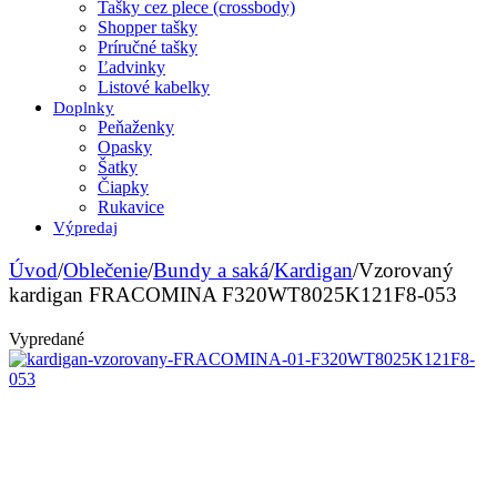
Tašky cez plece (crossbody)
Shopper tašky
Príručné tašky
Ľadvinky
Listové kabelky
Doplnky
Peňaženky
Opasky
Šatky
Čiapky
Rukavice
Výpredaj
Úvod
/
Oblečenie
/
Bundy a saká
/
Kardigan
/
Vzorovaný
kardigan FRACOMINA F320WT8025K121F8-053
Vypredané