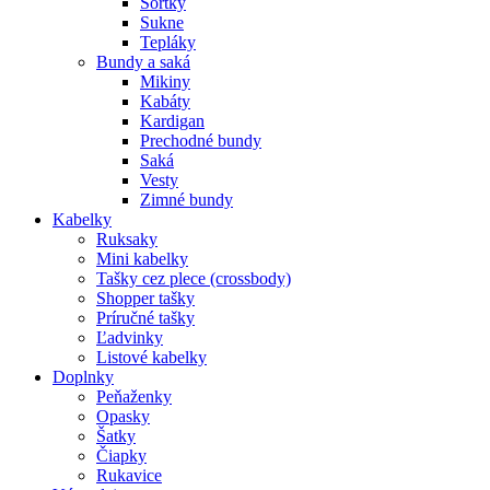
Šortky
Sukne
Tepláky
Bundy a saká
Mikiny
Kabáty
Kardigan
Prechodné bundy
Saká
Vesty
Zimné bundy
Kabelky
Ruksaky
Mini kabelky
Tašky cez plece (crossbody)
Shopper tašky
Príručné tašky
Ľadvinky
Listové kabelky
Doplnky
Peňaženky
Opasky
Šatky
Čiapky
Rukavice