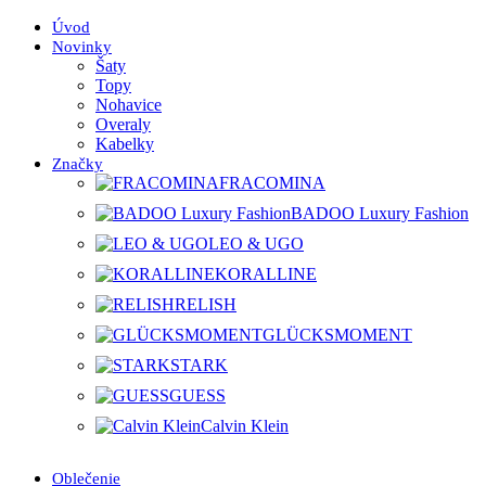
Úvod
Novinky
Šaty
Topy
Nohavice
Overaly
Kabelky
Značky
FRACOMINA
BADOO Luxury Fashion
LEO & UGO
KORALLINE
RELISH
GLÜCKSMOMENT
STARK
GUESS
Calvin Klein
Oblečenie