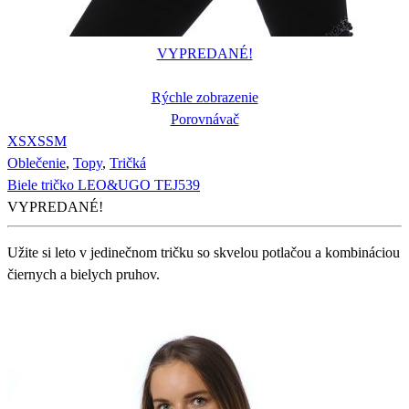
VYPREDANÉ!
Rýchle zobrazenie
Porovnávač
XS
XS
S
M
Oblečenie
,
Topy
,
Tričká
Biele tričko LEO&UGO TEJ539
VYPREDANÉ!
Užite si leto v jedinečnom tričku so skvelou potlačou a kombináciou
čiernych a bielych pruhov.