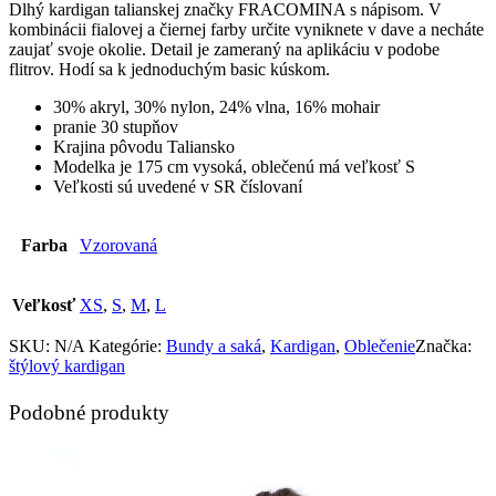
Dlhý kardigan talianskej značky FRACOMINA s nápisom. V
kombinácii fialovej a čiernej farby určite vyniknete v dave a necháte
zaujať svoje okolie. Detail je zameraný na aplikáciu v podobe
flitrov. Hodí sa k jednoduchým basic kúskom.
30% akryl, 30% nylon, 24% vlna, 16% mohair
pranie 30 stupňov
Krajina pôvodu Taliansko
Modelka je 175 cm vysoká, oblečenú má veľkosť S
Veľkosti sú uvedené v SR číslovaní
Farba
Vzorovaná
Veľkosť
XS
,
S
,
M
,
L
SKU:
N/A
Kategórie:
Bundy a saká
,
Kardigan
,
Oblečenie
Značka:
štýlový kardigan
Podobné produkty