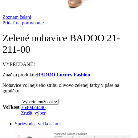
Zoznam želaní
Pridať na porovnanie
Zelené nohavice BADOO 21-
211-00
VYPREDANÉ!
Značka produktu:
BADOO Luxury Fashion
Nohavice voľnejšieho strihu olivovo zelenej farby v páse na
gumičku.
Veľkosť
36
40
42
44
46
Zrušiť výber
Sprievodca veľkosťami