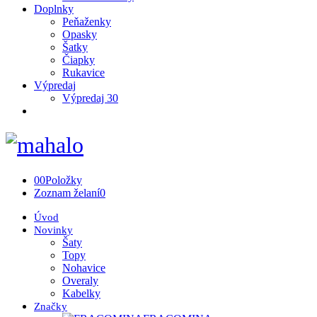
Doplnky
Peňaženky
Opasky
Šatky
Čiapky
Rukavice
Výpredaj
Výpredaj 30
0
0
Položky
Zoznam želaní
0
Úvod
Novinky
Šaty
Topy
Nohavice
Overaly
Kabelky
Značky