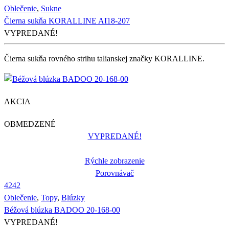
Oblečenie
,
Sukne
Čierna sukňa KORALLINE AI18-207
VYPREDANÉ!
Čierna sukňa rovného strihu talianskej značky KORALLINE.
AKCIA
OBMEDZENÉ
VYPREDANÉ!
Rýchle zobrazenie
Porovnávač
42
42
Oblečenie
,
Topy
,
Blúzky
Béžová blúzka BADOO 20-168-00
VYPREDANÉ!