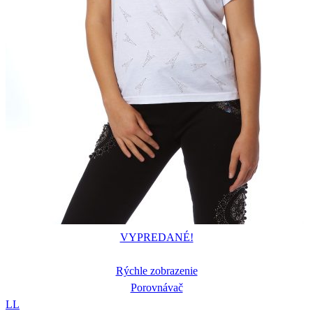
VYPREDANÉ!
Rýchle zobrazenie
Porovnávač
L
L