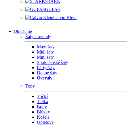
STARK
GUESS
Calvin Klein
Oblečenie
Šaty a overaly
Maxi šaty
Midi šaty
Mini šaty
Spoločenské šaty
Párty šaty
Denné šaty
Overaly
Topy
Tričká
Tielka
Body
Blúzky
Košele
Úpletové