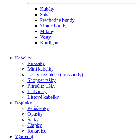
Kabáty
Saká
Prechodné bundy
Zimné bundy
Mikiny
Vesty
Kardigan
Kabelky
Ruksaky
Mini kabelky
Tašky cez plece (crossbody)
Shopper tašky
Príručné tašky
Ľadvinky
Listové kabelky
Doplnky
Peňaženky
Opasky
Šatky
Čiapky
Rukavice
Výpredaj