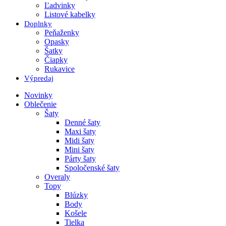
Ľadvinky
Listové kabelky
Doplnky
Peňaženky
Opasky
Šatky
Čiapky
Rukavice
Výpredaj
Novinky
Oblečenie
Šaty
Denné šaty
Maxi šaty
Midi šaty
Mini šaty
Párty šaty
Spoločenské šaty
Overaly
Topy
Blúzky
Body
Košele
Tielka