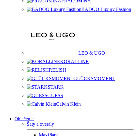
FRACOMINA
BADOO Luxury Fashion
LEO & UGO
KORALLINE
RELISH
GLÜCKSMOMENT
STARK
GUESS
Calvin Klein
Oblečenie
Šaty a overaly
Maxi šaty