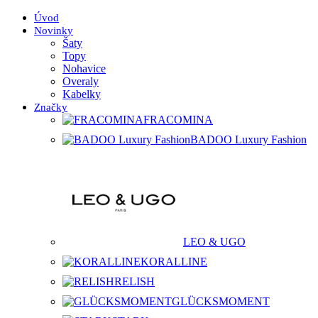
Úvod
Novinky
Šaty
Topy
Nohavice
Overaly
Kabelky
Značky
FRACOMINA
BADOO Luxury Fashion
LEO & UGO
KORALLINE
RELISH
GLÜCKSMOMENT