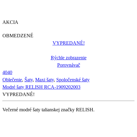
AKCIA
OBMEDZENÉ
VYPREDANÉ!
Rýchle zobrazenie
Porovnávač
40
40
Oblečenie
,
Šaty
,
Maxi šaty
,
Spoločenské šaty
Modré šaty RELISH RCA-1909202003
VYPREDANÉ!
Večerné modré šaty talianskej značky RELISH.