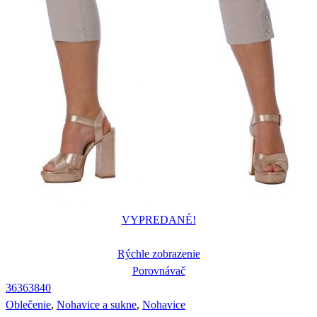
VYPREDANÉ!
Rýchle zobrazenie
Porovnávač
36
36
38
40
Oblečenie
,
Nohavice a sukne
,
Nohavice