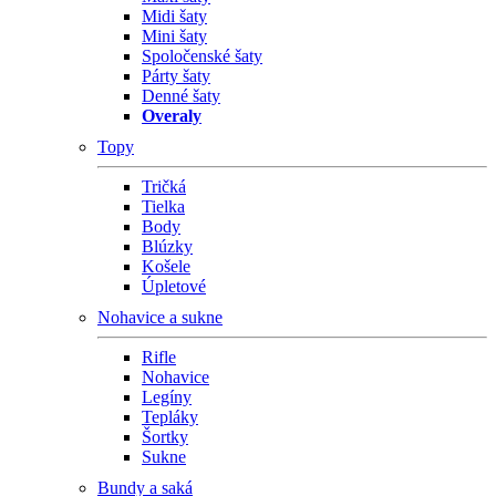
Midi šaty
Mini šaty
Spoločenské šaty
Párty šaty
Denné šaty
Overaly
Topy
Tričká
Tielka
Body
Blúzky
Košele
Úpletové
Nohavice a sukne
Rifle
Nohavice
Legíny
Tepláky
Šortky
Sukne
Bundy a saká