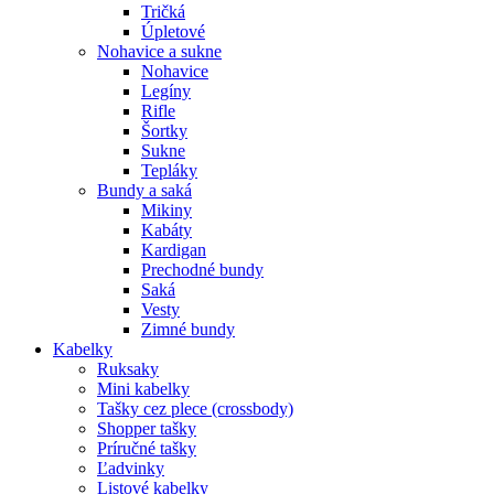
Tričká
Úpletové
Nohavice a sukne
Nohavice
Legíny
Rifle
Šortky
Sukne
Tepláky
Bundy a saká
Mikiny
Kabáty
Kardigan
Prechodné bundy
Saká
Vesty
Zimné bundy
Kabelky
Ruksaky
Mini kabelky
Tašky cez plece (crossbody)
Shopper tašky
Príručné tašky
Ľadvinky
Listové kabelky