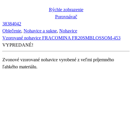
Rýchle zobrazenie
Porovnávač
38
38
40
42
Oblečenie
,
Nohavice a sukne
,
Nohavice
Vzorované nohavice FRACOMINA FR20SMBLOSSOM-453
VYPREDANÉ!
Zvonové vzorované nohavice vyrobené z veľmi príjemného
ľahkého materiálu.