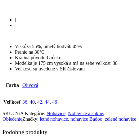
|
Viskóza 55%, umelý hodváb 45%
Pranie na 30°C
Krajina pôvodu Grécko
Modelka je 175 cm vysoká a má na sebe veľkosť 38
Veľkosti sú uvedené v SR číslovaní
Farba
Olivová
Veľkosť
36
,
40
,
42
,
44
,
46
SKU:
N/A
Kategórie:
Nohavice
,
Nohavice a sukne
,
Oblečenie
Značky:
letné nohavice
,
nohavice Badoo
,
zelené nohavice
Podobné produkty