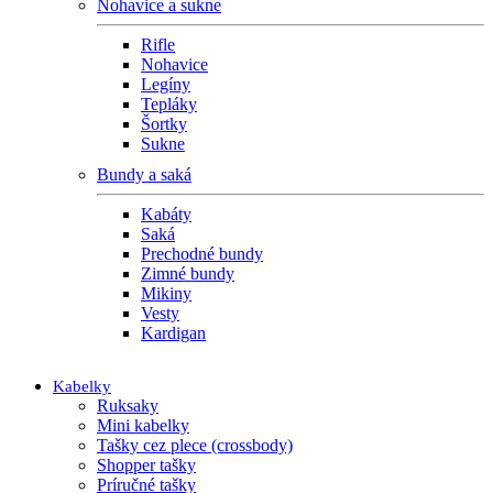
Nohavice a sukne
Rifle
Nohavice
Legíny
Tepláky
Šortky
Sukne
Bundy a saká
Kabáty
Saká
Prechodné bundy
Zimné bundy
Mikiny
Vesty
Kardigan
Kabelky
Ruksaky
Mini kabelky
Tašky cez plece (crossbody)
Shopper tašky
Príručné tašky