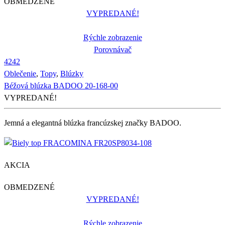
OBMEDZENÉ
VYPREDANÉ!
Rýchle zobrazenie
Porovnávač
42
42
Oblečenie
,
Topy
,
Blúzky
Béžová blúzka BADOO 20-168-00
VYPREDANÉ!
Jemná a elegantná blúzka francúzskej značky BADOO.
AKCIA
OBMEDZENÉ
VYPREDANÉ!
Rýchle zobrazenie