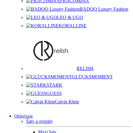
FRACOMINA
BADOO Luxury Fashion
LEO & UGO
KORALLINE
RELISH
GLÜCKSMOMENT
STARK
GUESS
Calvin Klein
Oblečenie
Šaty a overaly
Maxi šaty