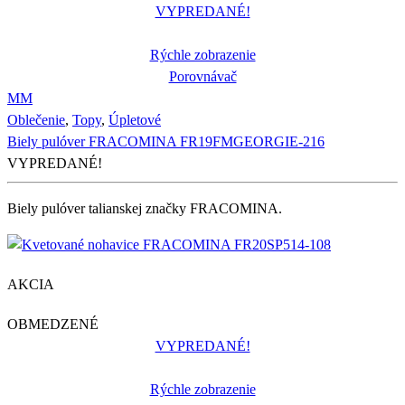
VYPREDANÉ!
Rýchle zobrazenie
Porovnávač
M
M
Oblečenie
,
Topy
,
Úpletové
Biely pulóver FRACOMINA FR19FMGEORGIE-216
VYPREDANÉ!
Biely pulóver talianskej značky FRACOMINA.
AKCIA
OBMEDZENÉ
VYPREDANÉ!
Rýchle zobrazenie