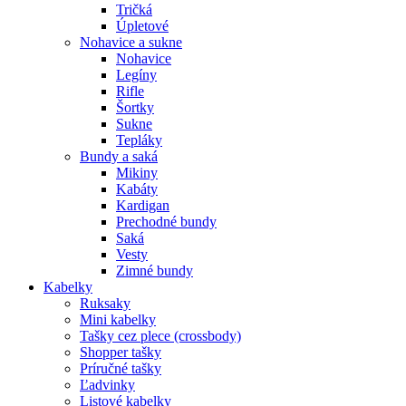
Tričká
Úpletové
Nohavice a sukne
Nohavice
Legíny
Rifle
Šortky
Sukne
Tepláky
Bundy a saká
Mikiny
Kabáty
Kardigan
Prechodné bundy
Saká
Vesty
Zimné bundy
Kabelky
Ruksaky
Mini kabelky
Tašky cez plece (crossbody)
Shopper tašky
Príručné tašky
Ľadvinky
Listové kabelky