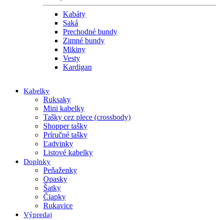
Kabáty
Saká
Prechodné bundy
Zimné bundy
Mikiny
Vesty
Kardigan
Kabelky
Ruksaky
Mini kabelky
Tašky cez plece (crossbody)
Shopper tašky
Príručné tašky
Ľadvinky
Listové kabelky
Doplnky
Peňaženky
Opasky
Šatky
Čiapky
Rukavice
Výpredaj