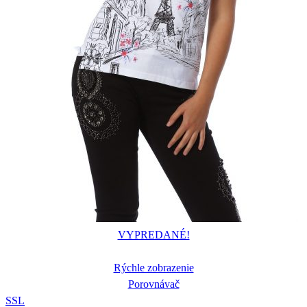
VYPREDANÉ!
Rýchle zobrazenie
Porovnávač
S
S
L