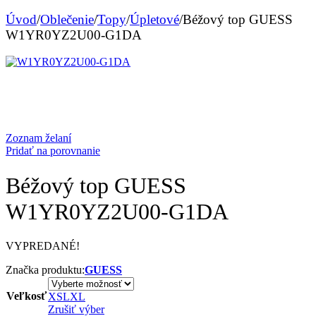
Úvod
/
Oblečenie
/
Topy
/
Úpletové
/
Béžový top GUESS
W1YR0YZ2U00-G1DA
Zoznam želaní
Pridať na porovnanie
Béžový top GUESS
W1YR0YZ2U00-G1DA
VYPREDANÉ!
Značka produktu:
GUESS
Veľkosť
XS
L
XL
Zrušiť výber