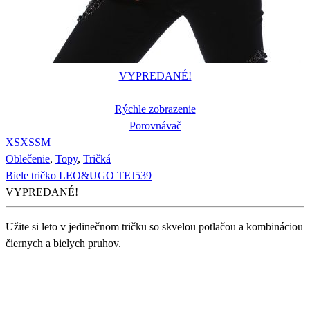
VYPREDANÉ!
Rýchle zobrazenie
Porovnávač
XS
XS
S
M
Oblečenie
,
Topy
,
Tričká
Biele tričko LEO&UGO TEJ539
VYPREDANÉ!
Užite si leto v jedinečnom tričku so skvelou potlačou a kombináciou
čiernych a bielych pruhov.