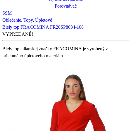
Porovnávač
S
S
M
Oblečenie
,
Topy
,
Úpletové
Biely top FRACOMINA FR20SP8034-108
VYPREDANÉ!
Biely top talianskej značky FRACOMINA je vyrobený z
príjemného úpletového materiálu.