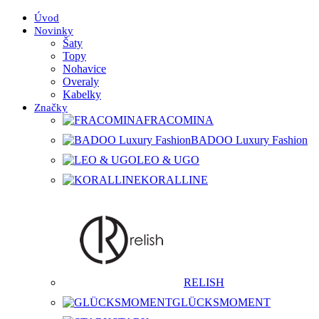
Úvod
Novinky
Šaty
Topy
Nohavice
Overaly
Kabelky
Značky
FRACOMINA
BADOO Luxury Fashion
LEO & UGO
KORALLINE
RELISH
GLÜCKSMOMENT