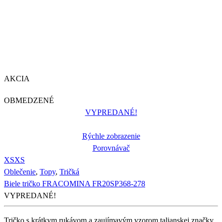
AKCIA
OBMEDZENÉ
VYPREDANÉ!
Rýchle zobrazenie
Porovnávač
XS
XS
Oblečenie
,
Topy
,
Tričká
Biele tričko FRACOMINA FR20SP368-278
VYPREDANÉ!
Tričko s krátkym rukávom a zaujímavým vzorom talianskej značky