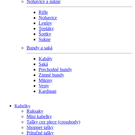
Nohavice a sukne
Rifle
Nohavice
Legíny
Tepláky
Šortky
Sukne
Bundy a saká
Kabáty
Saká
Prechodné bundy
Zimné bundy
Mikiny
Vesty
Kardigan
Kabelky
Ruksaky
Mini kabelky
Tašky cez plece (crossbody)
Shopper tašky
Príručné tašky