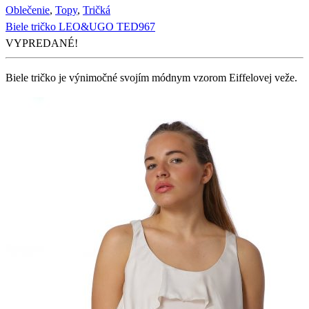
Oblečenie
,
Topy
,
Tričká
Biele tričko LEO&UGO TED967
VYPREDANÉ!
Biele tričko je výnimočné svojím módnym vzorom Eiffelovej veže.