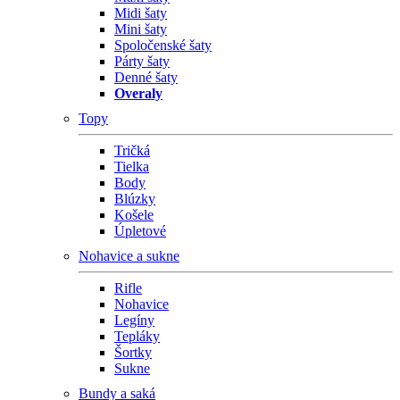
Midi šaty
Mini šaty
Spoločenské šaty
Párty šaty
Denné šaty
Overaly
Topy
Tričká
Tielka
Body
Blúzky
Košele
Úpletové
Nohavice a sukne
Rifle
Nohavice
Legíny
Tepláky
Šortky
Sukne
Bundy a saká