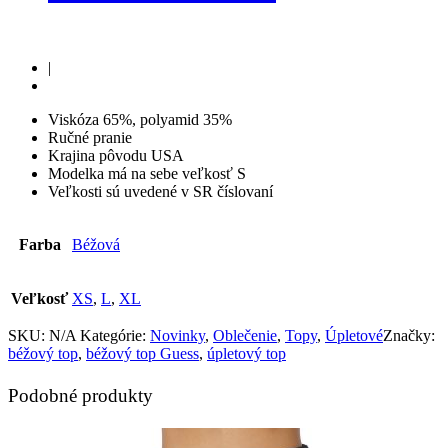
|
Viskóza 65%, polyamid 35%
Ručné pranie
Krajina pôvodu USA
Modelka má na sebe veľkosť S
Veľkosti sú uvedené v SR číslovaní
Farba
Béžová
Veľkosť
XS
,
L
,
XL
SKU:
N/A
Kategórie:
Novinky
,
Oblečenie
,
Topy
,
Úpletové
Značky:
béžový top
,
béžový top Guess
,
úpletový top
Podobné produkty