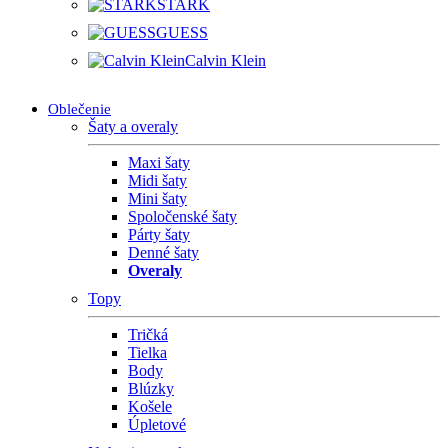
STARK
GUESS
Calvin Klein
Oblečenie
Šaty a overaly
Maxi šaty
Midi šaty
Mini šaty
Spoločenské šaty
Párty šaty
Denné šaty
Overaly
Topy
Tričká
Tielka
Body
Blúzky
Košele
Úpletové