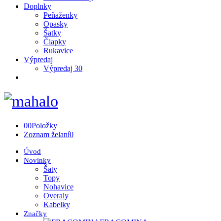
Doplnky
Peňaženky
Opasky
Šatky
Čiapky
Rukavice
Výpredaj
Výpredaj 30
0
0
Položky
Zoznam želaní
0
Úvod
Novinky
Šaty
Topy
Nohavice
Overaly
Kabelky
Značky