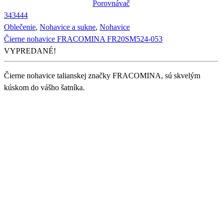
Porovnávač
34
34
44
Oblečenie
,
Nohavice a sukne
,
Nohavice
Čierne nohavice FRACOMINA FR20SM524-053
VYPREDANÉ!
Čierne nohavice talianskej značky FRACOMINA, sú skvelým
kúskom do vášho šatníka.