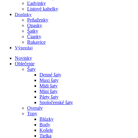
Ľadvinky
Listové kabelky
Doplnky
Peňaženky
Opasky
Šatky
Čiapky
Rukavice
Výpredaj
Novinky
Oblečenie
Šaty
Denné šaty
Maxi šaty
Midi šaty
Mini šaty
Párty šaty
Spoločenské šaty
Overaly
Topy
Blúzky
Body
Košele
Tielka