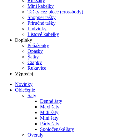
Ruksaky
Mini kabelky
Tašky cez plece (crossbody)
Shopper tašky
Príručné tašky
Ľadvinky
Listové kabelky
Doplnky
Peňaženky
Opasky
Šatky
Čiapky
Rukavice
Výpredaj
Novinky
Oblečenie
Šaty
Denné šaty
Maxi šaty
Midi šaty
Mini šaty
Párty šaty
Spoločenské šaty
Overaly