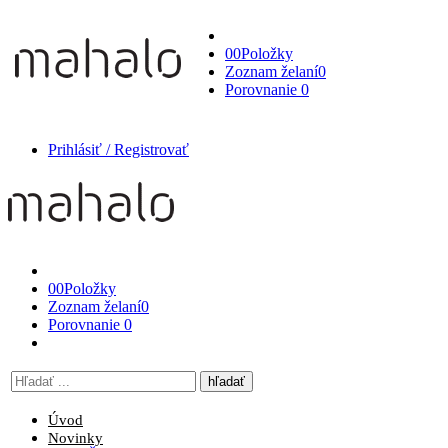
0
0
Položky
Zoznam želaní
0
Porovnanie
0
Prihlásiť / Registrovať
0
0
Položky
Zoznam želaní
0
Porovnanie
0
Vyhľadávanie
tu
Úvod
Novinky