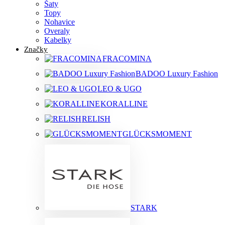
Šaty
Topy
Nohavice
Overaly
Kabelky
Značky
FRACOMINA
BADOO Luxury Fashion
LEO & UGO
KORALLINE
RELISH
GLÜCKSMOMENT
STARK