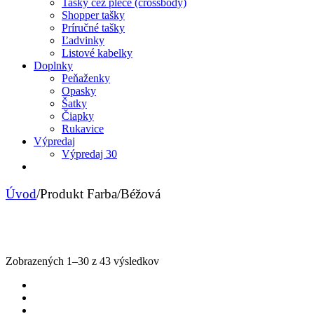
Tašky cez plece (crossbody)
Shopper tašky
Príručné tašky
Ľadvinky
Listové kabelky
Doplnky
Peňaženky
Opasky
Šatky
Čiapky
Rukavice
Výpredaj
Výpredaj 30
Úvod
/
Produkt Farba
/
Béžová
Sorted
Zobrazených 1–30 z 43 výsledkov
by
latest