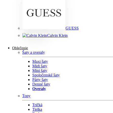
GUESS
Calvin Klein
Oblečenie
Šaty a overaly
Maxi šaty
Midi šaty
Mini šaty
Spoločenské šaty
Párty šaty
Denné šaty
Overaly
Topy
Tričká
Tielka