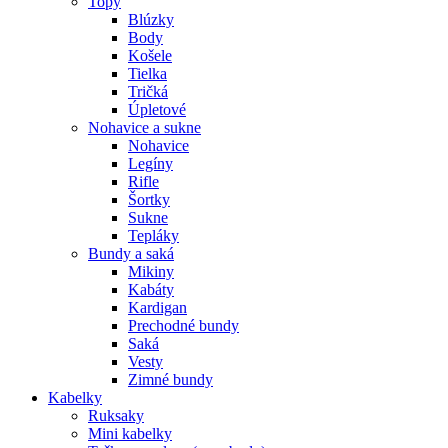
Topy
Blúzky
Body
Košele
Tielka
Tričká
Úpletové
Nohavice a sukne
Nohavice
Legíny
Rifle
Šortky
Sukne
Tepláky
Bundy a saká
Mikiny
Kabáty
Kardigan
Prechodné bundy
Saká
Vesty
Zimné bundy
Kabelky
Ruksaky
Mini kabelky