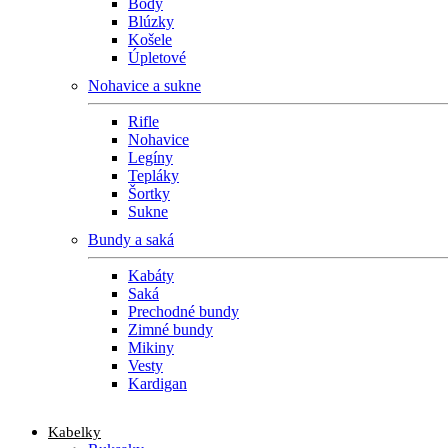
Body
Blúzky
Košele
Úpletové
Nohavice a sukne
Rifle
Nohavice
Legíny
Tepláky
Šortky
Sukne
Bundy a saká
Kabáty
Saká
Prechodné bundy
Zimné bundy
Mikiny
Vesty
Kardigan
Kabelky