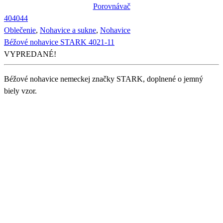
Porovnávač
40
40
44
Oblečenie
,
Nohavice a sukne
,
Nohavice
Béžové nohavice STARK 4021-11
VYPREDANÉ!
Béžové nohavice nemeckej značky STARK, doplnené o jemný
biely vzor.