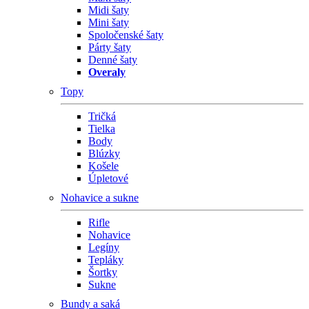
Midi šaty
Mini šaty
Spoločenské šaty
Párty šaty
Denné šaty
Overaly
Topy
Tričká
Tielka
Body
Blúzky
Košele
Úpletové
Nohavice a sukne
Rifle
Nohavice
Legíny
Tepláky
Šortky
Sukne
Bundy a saká