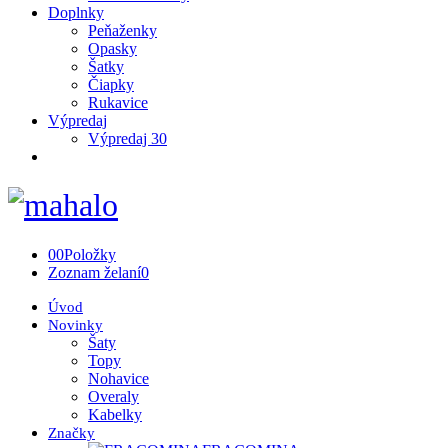
Doplnky
Peňaženky
Opasky
Šatky
Čiapky
Rukavice
Výpredaj
Výpredaj 30
0
0
Položky
Zoznam želaní
0
Úvod
Novinky
Šaty
Topy
Nohavice
Overaly
Kabelky
Značky