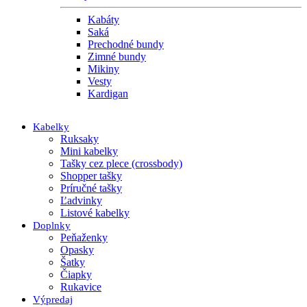
Kabáty
Saká
Prechodné bundy
Zimné bundy
Mikiny
Vesty
Kardigan
Kabelky
Ruksaky
Mini kabelky
Tašky cez plece (crossbody)
Shopper tašky
Príručné tašky
Ľadvinky
Listové kabelky
Doplnky
Peňaženky
Opasky
Šatky
Čiapky
Rukavice
Výpredaj