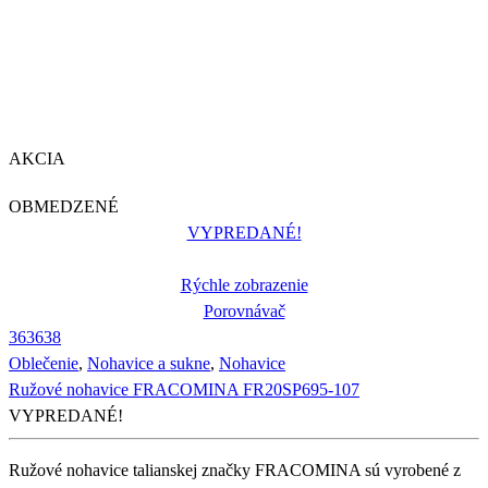
AKCIA
OBMEDZENÉ
VYPREDANÉ!
Rýchle zobrazenie
Porovnávač
36
36
38
Oblečenie
,
Nohavice a sukne
,
Nohavice
Ružové nohavice FRACOMINA FR20SP695-107
VYPREDANÉ!
Ružové nohavice talianskej značky FRACOMINA sú vyrobené z