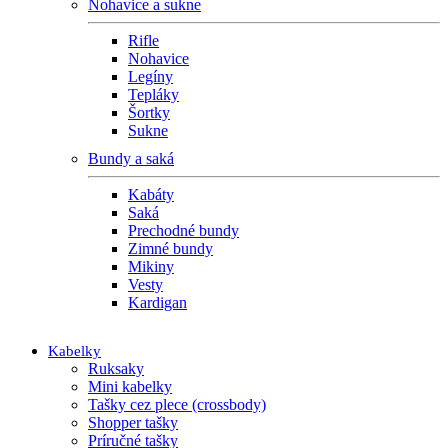
Nohavice a sukne
Rifle
Nohavice
Legíny
Tepláky
Šortky
Sukne
Bundy a saká
Kabáty
Saká
Prechodné bundy
Zimné bundy
Mikiny
Vesty
Kardigan
Kabelky
Ruksaky
Mini kabelky
Tašky cez plece (crossbody)
Shopper tašky
Príručné tašky