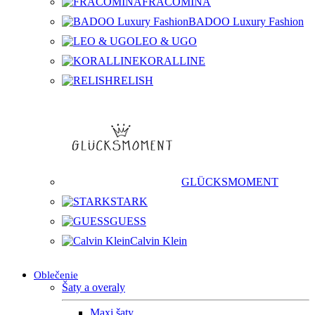
FRACOMINA
BADOO Luxury Fashion
LEO & UGO
KORALLINE
RELISH
GLÜCKSMOMENT
STARK
GUESS
Calvin Klein
Oblečenie
Šaty a overaly
Maxi šaty