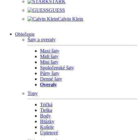
STARK
GUESS
Calvin Klein
Oblečenie
Šaty a overaly
Maxi šaty
Midi šaty
Mini šaty
Spoločenské šaty
Párty šaty
Denné šaty
Overaly
Topy
Tričká
Tielka
Body
Blúzky
Košele
Úpletové