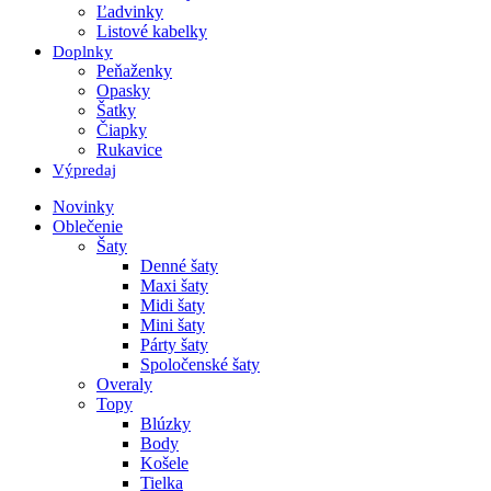
Ľadvinky
Listové kabelky
Doplnky
Peňaženky
Opasky
Šatky
Čiapky
Rukavice
Výpredaj
Novinky
Oblečenie
Šaty
Denné šaty
Maxi šaty
Midi šaty
Mini šaty
Párty šaty
Spoločenské šaty
Overaly
Topy
Blúzky
Body
Košele
Tielka