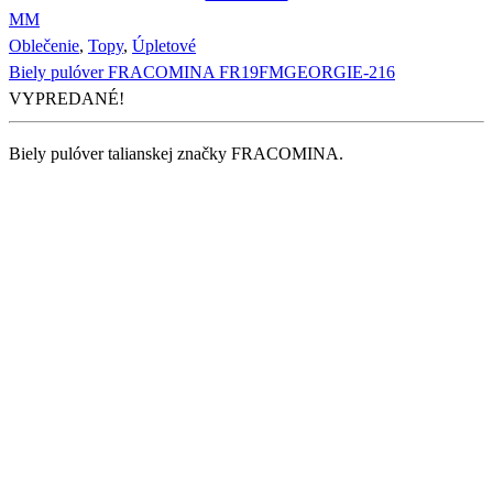
M
M
Oblečenie
,
Topy
,
Úpletové
Biely pulóver FRACOMINA FR19FMGEORGIE-216
VYPREDANÉ!
Biely pulóver talianskej značky FRACOMINA.