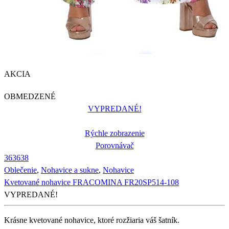
AKCIA
OBMEDZENÉ
VYPREDANÉ!
Rýchle zobrazenie
Porovnávač
36
36
38
Oblečenie
,
Nohavice a sukne
,
Nohavice
Kvetované nohavice FRACOMINA FR20SP514-108
VYPREDANÉ!
Krásne kvetované nohavice, ktoré rozžiaria váš šatník.