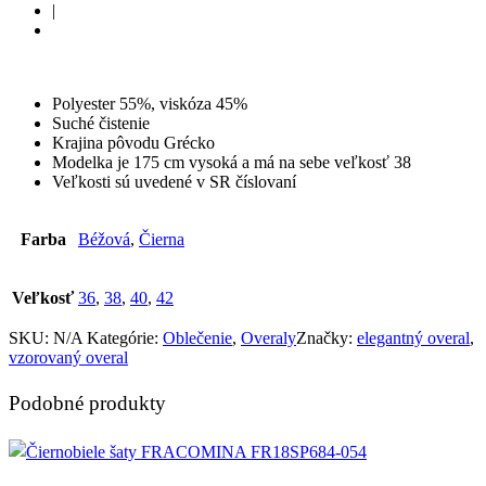
|
Polyester 55%, viskóza 45%
Suché čistenie
Krajina pôvodu Grécko
Modelka je 175 cm vysoká a má na sebe veľkosť 38
Veľkosti sú uvedené v SR číslovaní
Farba
Béžová
,
Čierna
Veľkosť
36
,
38
,
40
,
42
SKU:
N/A
Kategórie:
Oblečenie
,
Overaly
Značky:
elegantný overal
,
vzorovaný overal
Podobné produkty