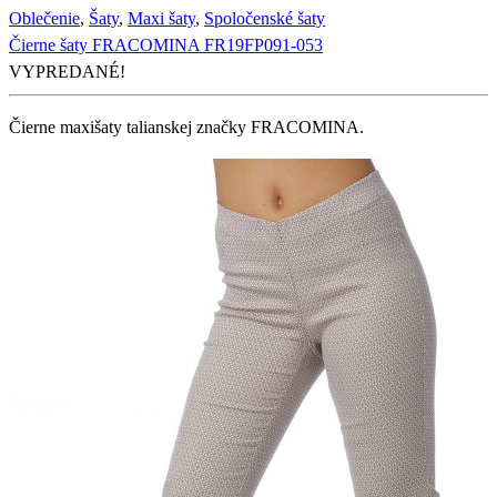
Oblečenie
,
Šaty
,
Maxi šaty
,
Spoločenské šaty
Čierne šaty FRACOMINA FR19FP091-053
VYPREDANÉ!
Čierne maxišaty talianskej značky FRACOMINA.