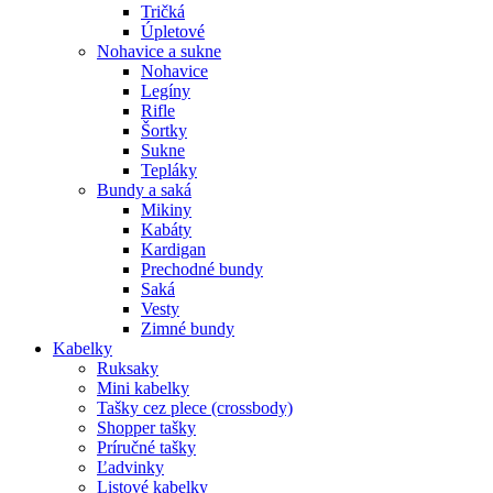
Tričká
Úpletové
Nohavice a sukne
Nohavice
Legíny
Rifle
Šortky
Sukne
Tepláky
Bundy a saká
Mikiny
Kabáty
Kardigan
Prechodné bundy
Saká
Vesty
Zimné bundy
Kabelky
Ruksaky
Mini kabelky
Tašky cez plece (crossbody)
Shopper tašky
Príručné tašky
Ľadvinky
Listové kabelky