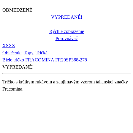
OBMEDZENÉ
VYPREDANÉ!
Rýchle zobrazenie
Porovnávač
XS
XS
Oblečenie
,
Topy
,
Tričká
Biele tričko FRACOMINA FR20SP368-278
VYPREDANÉ!
Tričko s krátkym rukávom a zaujímavým vzorom talianskej značky
Fracomina.