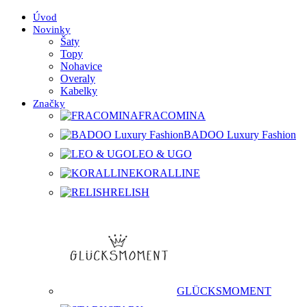
Úvod
Novinky
Šaty
Topy
Nohavice
Overaly
Kabelky
Značky
FRACOMINA
BADOO Luxury Fashion
LEO & UGO
KORALLINE
RELISH
GLÜCKSMOMENT