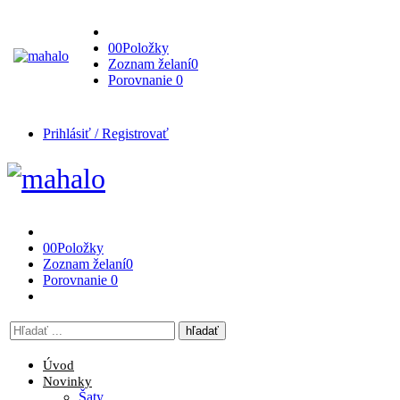
0
0
Položky
Zoznam želaní
0
Porovnanie
0
Prihlásiť / Registrovať
0
0
Položky
Zoznam želaní
0
Porovnanie
0
Vyhľadávanie
tu
Úvod
Novinky
Šaty