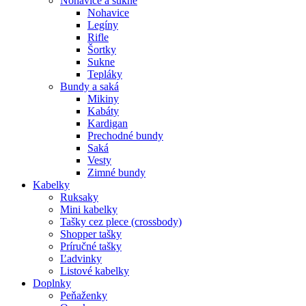
Nohavice a sukne
Nohavice
Legíny
Rifle
Šortky
Sukne
Tepláky
Bundy a saká
Mikiny
Kabáty
Kardigan
Prechodné bundy
Saká
Vesty
Zimné bundy
Kabelky
Ruksaky
Mini kabelky
Tašky cez plece (crossbody)
Shopper tašky
Príručné tašky
Ľadvinky
Listové kabelky
Doplnky
Peňaženky