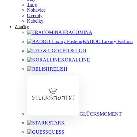
Topy
Nohavice
Overaly
Kabelky
Značky
FRACOMINA
BADOO Luxury Fashion
LEO & UGO
KORALLINE
RELISH
GLÜCKSMOMENT
STARK
GUESS