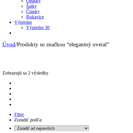
Opasky
Šatky
Čiapky
Rukavice
Výpredaj
Výpredaj 30
Úvod
/
Produkty so značkou “elegantný overal”
Sorted
Zobrazujú sa 2 výsledky
by
latest
Filtre
Zoradiť podľa: