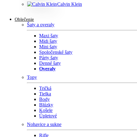
Calvin Klein
Oblečenie
Šaty a overaly
Maxi šaty
Midi šaty
Mini šaty
Spoločenské šaty
Párty šaty
Denné šaty
Overaly
Topy
Tričká
Tielka
Body
Blúzky
Košele
Úpletové
Nohavice a sukne
Rifle