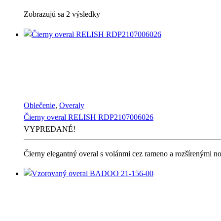
Sorted
Zobrazujú sa 2 výsledky
by
latest
Oblečenie
,
Overaly
Čierny overal RELISH RDP2107006026
VYPREDANÉ!
Čierny elegantný overal s volánmi cez rameno a rozšírenými n