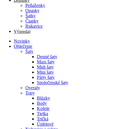
Doplnky
Peňaženky
Opasky
Šatky
Čiapky
Rukavice
Výpredaj
Novinky
Oblečenie
Šaty
Denné šaty
Maxi šaty
Midi šaty
Mini šaty
Párty šaty
Spoločenské šaty
Overaly
Topy
Blúzky
Body
Košele
Tielka
Tričká
Úpletové