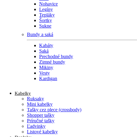
Nohavice
Legíny
Tepláky
Šortky
Sukne
Bundy a saká
Kabáty
Saká
Prechodné bundy
Zimné bundy
Mikiny
Vesty
Kardigan
Kabelky
Ruksaky
Mini kabelky
Tašky cez plece (crossbody)
Shopper tašky
Príručné tašky
Ľadvinky
Listové kabelky