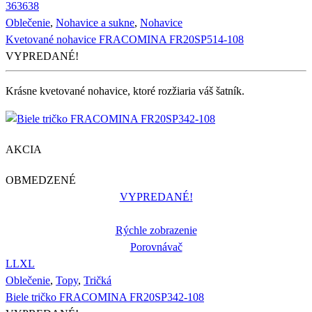
36
36
38
Oblečenie
,
Nohavice a sukne
,
Nohavice
Kvetované nohavice FRACOMINA FR20SP514-108
VYPREDANÉ!
Krásne kvetované nohavice, ktoré rozžiaria váš šatník.
AKCIA
OBMEDZENÉ
VYPREDANÉ!
Rýchle zobrazenie
Porovnávač
L
L
XL
Oblečenie
,
Topy
,
Tričká
Biele tričko FRACOMINA FR20SP342-108