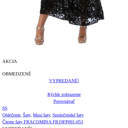
AKCIA
OBMEDZENÉ
VYPREDANÉ!
Rýchle zobrazenie
Porovnávač
S
S
Oblečenie
,
Šaty
,
Maxi šaty
,
Spoločenské šaty
Čierne šaty FRACOMINA FR19FP091-053