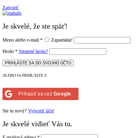
Zatvoriť
Je skvelé, že ste späť!
Meno alebo e-mail
*
Zapamätať
Heslo
*
Stratené heslo?
PRIHLÁSTE SA DO SVOJHO ÚČTU
ALEBO SA PRIHLÁSTE S
Prihasiť sa cez
Google
Ste tu nový?
Vytvoriť účet
Je skvelé vidieť Vás tu.
E-mailová adresa
*