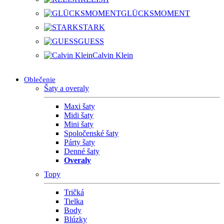
GLÜCKSMOMENT
STARK
GUESS
Calvin Klein
Oblečenie
Šaty a overaly
Maxi šaty
Midi šaty
Mini šaty
Spoločenské šaty
Párty šaty
Denné šaty
Overaly
Topy
Tričká
Tielka
Body
Blúzky