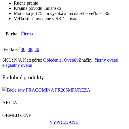
Ručné pranie
Krajina pôvodu Taliansko
Modelka je 175 cm vysoká a má na sebe veľkosť 36
Veľkosti sú uvedené v SR číslovaní
Farba
Čierna
Veľkosť
36
,
38
,
40
SKU:
N/A
Kategórie:
Oblečenie
,
Overaly
Značky:
čierny overal
,
elegantný overal
Podobné produkty
AKCIA
OBMEDZENÉ
VYPREDANÉ!