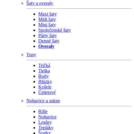
Šaty a overaly
Maxi šaty
Midi šaty
Mini šaty
Spoločenské šaty
Párty šaty
Denné šaty
Overaly
Topy
Tričká
Tielka
Body
Blúzky
Košele
Úpletové
Nohavice a sukne
Rifle
Nohavice
Legíny
Tepláky
Šortky