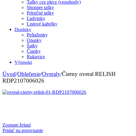
Tašky cez plece (crossbody)
Shopper tašky
Príručné tašky
Ľadvinky
Listové kabelky
Doplnky
Peňaženky
Opasky
Šatky
Čiapky
Rukavice
Výpredaj
Úvod
/
Oblečenie
/
Overaly
/
Čierny overal RELISH
RDP2107006026
Zoznam želaní
Pridať na porovnanie