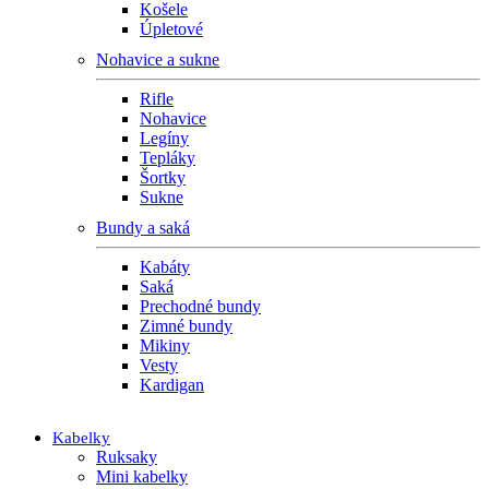
Košele
Úpletové
Nohavice a sukne
Rifle
Nohavice
Legíny
Tepláky
Šortky
Sukne
Bundy a saká
Kabáty
Saká
Prechodné bundy
Zimné bundy
Mikiny
Vesty
Kardigan
Kabelky
Ruksaky
Mini kabelky