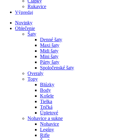
Čiapky
Rukavice
Výpredaj
Novinky
Oblečenie
Šaty
Denné šaty
Maxi šaty
Midi šaty
Mini šaty
Párty šaty
Spoločenské šaty
Overaly
Topy
Blúzky
Body
Košele
Tielka
Tričká
Úpletové
Nohavice a sukne
Nohavice
Legíny
Rifle