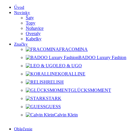
Úvod
Novinky
Šaty
Topy
Nohavice
Overaly
Kabelky
Značky
FRACOMINA
BADOO Luxury Fashion
LEO & UGO
KORALLINE
RELISH
GLÜCKSMOMENT
STARK
GUESS
Calvin Klein
Oblečenie