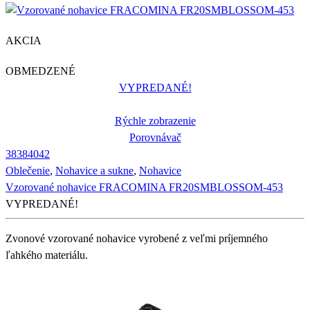
AKCIA
OBMEDZENÉ
VYPREDANÉ!
Rýchle zobrazenie
Porovnávač
38
38
40
42
Oblečenie
,
Nohavice a sukne
,
Nohavice
Vzorované nohavice FRACOMINA FR20SMBLOSSOM-453
VYPREDANÉ!
Zvonové vzorované nohavice vyrobené z veľmi príjemného
ľahkého materiálu.