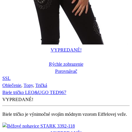
VYPREDANÉ!
Rýchle zobrazenie
Porovnávač
S
S
L
Oblečenie
,
Topy
,
Tričká
Biele tričko LEO&UGO TED967
VYPREDANÉ!
Biele tričko je výnimočné svojím módnym vzorom Eiffelovej veže.