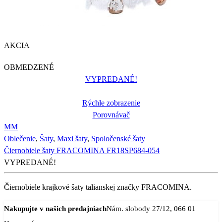
AKCIA
OBMEDZENÉ
VYPREDANÉ!
Rýchle zobrazenie
Porovnávač
M
M
Oblečenie
,
Šaty
,
Maxi šaty
,
Spoločenské šaty
Čiernobiele šaty FRACOMINA FR18SP684-054
VYPREDANÉ!
Čiernobiele krajkové šaty talianskej značky FRACOMINA.
Nakupujte v našich predajniach
Nám. slobody 27/12, 066 01