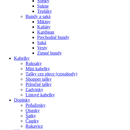
Šortky
Sukne
Tepláky
Bundy a saká
Mikiny
Kabáty
Kardigan
Prechodné bundy
Saká
Vesty
Zimné bundy
Kabelky
Ruksaky
Mini kabelky
Tašky cez plece (crossbody)
Shopper tašky
Príručné tašky
Ľadvinky
Listové kabelky
Doplnky
Peňaženky
Opasky
Šatky
Čiapky
Rukavice