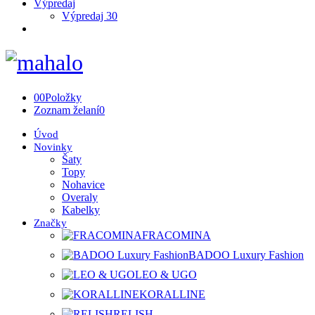
Výpredaj
Výpredaj 30
0
0
Položky
Zoznam želaní
0
Úvod
Novinky
Šaty
Topy
Nohavice
Overaly
Kabelky
Značky
FRACOMINA
BADOO Luxury Fashion
LEO & UGO
KORALLINE
RELISH