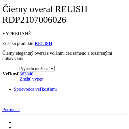
Čierny overal RELISH
RDP2107006026
VYPREDANÉ!
Značka produktu:
RELISH
Čierny elegantný overal s volánmi cez rameno a rozšírenými
nohavicami.
Veľkosť
36
38
40
Zrušiť výber
Sprievodca veľkosťami
Porovnať