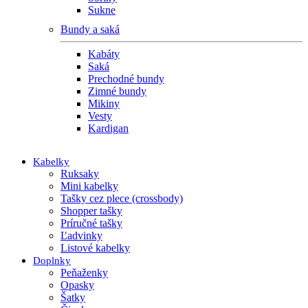
Sukne
Bundy a saká
Kabáty
Saká
Prechodné bundy
Zimné bundy
Mikiny
Vesty
Kardigan
Kabelky
Ruksaky
Mini kabelky
Tašky cez plece (crossbody)
Shopper tašky
Príručné tašky
Ľadvinky
Listové kabelky
Doplnky
Peňaženky
Opasky
Šatky