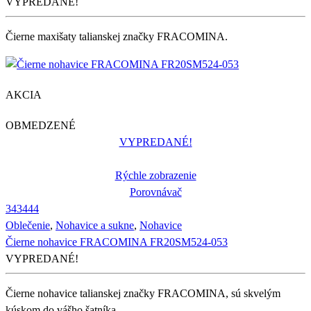
VYPREDANÉ!
Čierne maxišaty talianskej značky FRACOMINA.
AKCIA
OBMEDZENÉ
VYPREDANÉ!
Rýchle zobrazenie
Porovnávač
34
34
44
Oblečenie
,
Nohavice a sukne
,
Nohavice
Čierne nohavice FRACOMINA FR20SM524-053
VYPREDANÉ!
Čierne nohavice talianskej značky FRACOMINA, sú skvelým
kúskom do vášho šatníka.