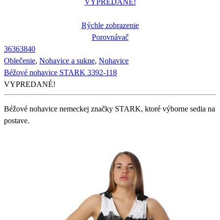
VYPREDANÉ!
Rýchle zobrazenie
Porovnávač
36
36
38
40
Oblečenie
,
Nohavice a sukne
,
Nohavice
Béžové nohavice STARK 3392-118
VYPREDANÉ!
Béžové nohavice nemeckej značky STARK, ktoré výborne sedia na
postave.