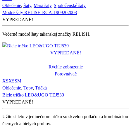
Oblečenie
,
Šaty
,
Maxi šaty
,
Spoločenské šaty
Modré šaty RELISH RCA-1909202003
VYPREDANÉ!
Večerné modré šaty talianskej značky RELISH.
VYPREDANÉ!
Rýchle zobrazenie
Porovnávač
XS
XS
S
M
Oblečenie
,
Topy
,
Tričká
Biele tričko LEO&UGO TEJ539
VYPREDANÉ!
Užite si leto v jedinečnom tričku so skvelou potlačou a kombináciou
čiernych a bielych pruhov.