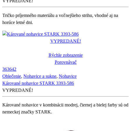
VYPREDANÉ!
Tričko príjemného materiálu a voľnejšieho strihu, vhodné aj na
horúce letné dni.
VYPREDANÉ!
Rýchle zobrazenie
Porovnávač
36
36
42
Oblečenie
,
Nohavice a sukne
,
Nohavice
Kárované nohavice STARK 3393-586
VYPREDANÉ!
Kárované nohavice v kombinácii modrej, čiernej a bielej farby sú od
nemeckej značky STARK.