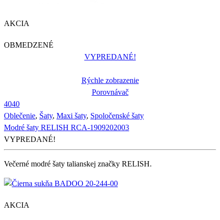
AKCIA
OBMEDZENÉ
VYPREDANÉ!
Rýchle zobrazenie
Porovnávač
40
40
Oblečenie
,
Šaty
,
Maxi šaty
,
Spoločenské šaty
Modré šaty RELISH RCA-1909202003
VYPREDANÉ!
Večerné modré šaty talianskej značky RELISH.
AKCIA