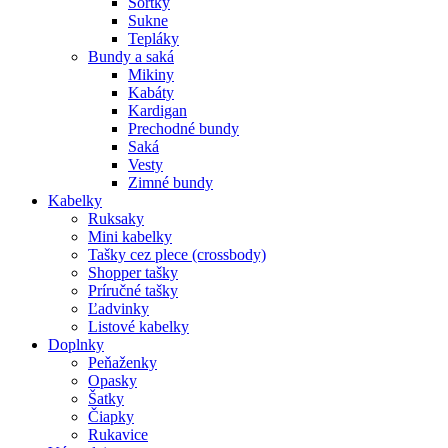
Šortky
Sukne
Tepláky
Bundy a saká
Mikiny
Kabáty
Kardigan
Prechodné bundy
Saká
Vesty
Zimné bundy
Kabelky
Ruksaky
Mini kabelky
Tašky cez plece (crossbody)
Shopper tašky
Príručné tašky
Ľadvinky
Listové kabelky
Doplnky
Peňaženky
Opasky
Šatky
Čiapky
Rukavice