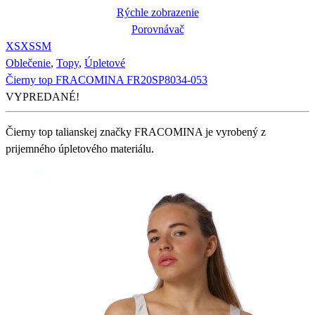
Rýchle zobrazenie
Porovnávač
XS
XS
S
M
Oblečenie
,
Topy
,
Úpletové
Čierny top FRACOMINA FR20SP8034-053
VYPREDANÉ!
Čierny top talianskej značky FRACOMINA je vyrobený z
prijemného úpletového materiálu.