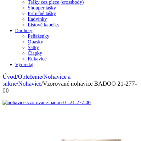
Tašky cez plece (crossbody)
Shopper tašky
Príručné tašky
Ľadvinky
Listové kabelky
Doplnky
Peňaženky
Opasky
Šatky
Čiapky
Rukavice
Výpredaj
Úvod
/
Oblečenie
/
Nohavice a
sukne
/
Nohavice
/
Vzorované nohavice BADOO 21-277-
00