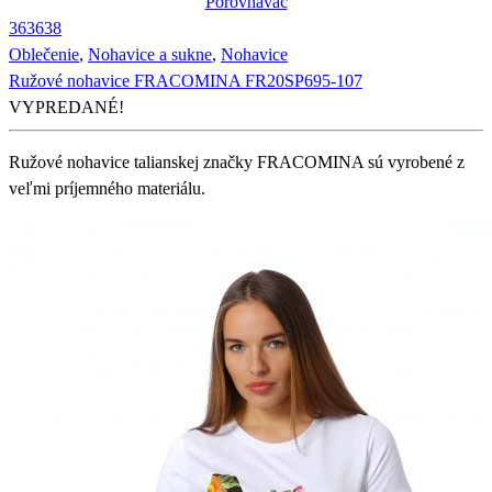
Porovnávač
36
36
38
Oblečenie
,
Nohavice a sukne
,
Nohavice
Ružové nohavice FRACOMINA FR20SP695-107
VYPREDANÉ!
Ružové nohavice talianskej značky FRACOMINA sú vyrobené z
veľmi príjemného materiálu.