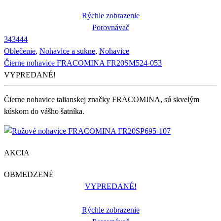
Rýchle zobrazenie
Porovnávač
34
34
44
Oblečenie
,
Nohavice a sukne
,
Nohavice
Čierne nohavice FRACOMINA FR20SM524-053
VYPREDANÉ!
Čierne nohavice talianskej značky FRACOMINA, sú skvelým
kúskom do vášho šatníka.
AKCIA
OBMEDZENÉ
VYPREDANÉ!
Rýchle zobrazenie