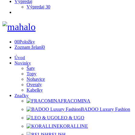
Výpredaj
Výpredaj 30
0
0
Položky
Zoznam želaní
0
Úvod
Novinky
Šaty
Topy
Nohavice
Overaly
Kabelky
Značky
FRACOMINA
BADOO Luxury Fashion
LEO & UGO
KORALLINE
RELISH