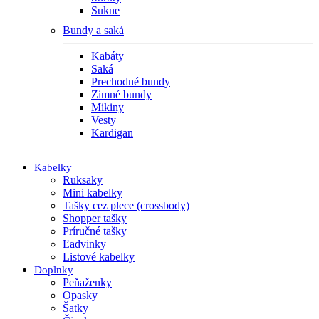
Sukne
Bundy a saká
Kabáty
Saká
Prechodné bundy
Zimné bundy
Mikiny
Vesty
Kardigan
Kabelky
Ruksaky
Mini kabelky
Tašky cez plece (crossbody)
Shopper tašky
Príručné tašky
Ľadvinky
Listové kabelky
Doplnky
Peňaženky
Opasky
Šatky