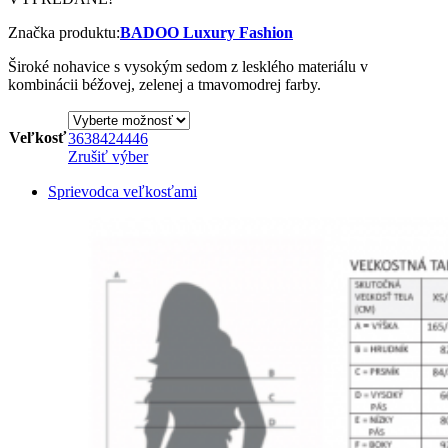
Značka produktu:
BADOO Luxury Fashion
Široké nohavice s vysokým sedom z lesklého materiálu v
kombinácii béžovej, zelenej a tmavomodrej farby.
Veľkosť
36
38
42
44
46
Zrušiť výber
Sprievodca veľkosťami