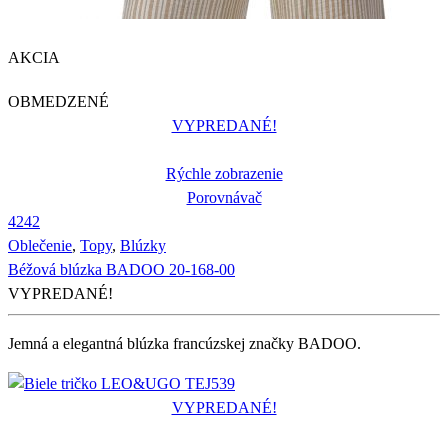
AKCIA
OBMEDZENÉ
VYPREDANÉ!
Rýchle zobrazenie
Porovnávač
42
42
Oblečenie
,
Topy
,
Blúzky
Béžová blúzka BADOO 20-168-00
VYPREDANÉ!
Jemná a elegantná blúzka francúzskej značky BADOO.
VYPREDANÉ!