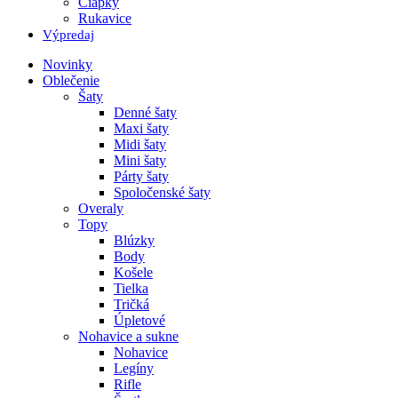
Čiapky
Rukavice
Výpredaj
Novinky
Oblečenie
Šaty
Denné šaty
Maxi šaty
Midi šaty
Mini šaty
Párty šaty
Spoločenské šaty
Overaly
Topy
Blúzky
Body
Košele
Tielka
Tričká
Úpletové
Nohavice a sukne
Nohavice
Legíny
Rifle