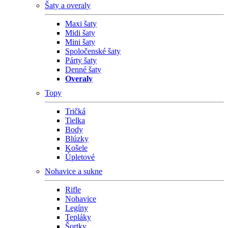
Šaty a overaly
Maxi šaty
Midi šaty
Mini šaty
Spoločenské šaty
Párty šaty
Denné šaty
Overaly
Topy
Tričká
Tielka
Body
Blúzky
Košele
Úpletové
Nohavice a sukne
Rifle
Nohavice
Legíny
Tepláky
Šortky