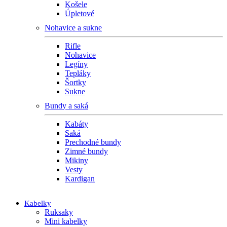
Košele
Úpletové
Nohavice a sukne
Rifle
Nohavice
Legíny
Tepláky
Šortky
Sukne
Bundy a saká
Kabáty
Saká
Prechodné bundy
Zimné bundy
Mikiny
Vesty
Kardigan
Kabelky
Ruksaky
Mini kabelky