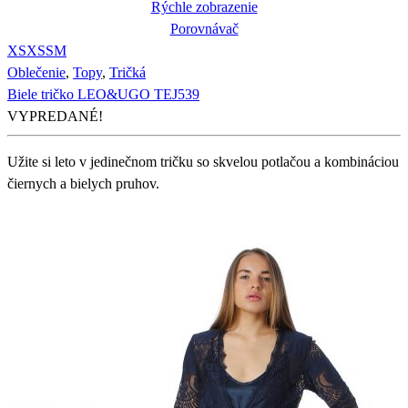
Rýchle zobrazenie
Porovnávač
XS
XS
S
M
Oblečenie
,
Topy
,
Tričká
Biele tričko LEO&UGO TEJ539
VYPREDANÉ!
Užite si leto v jedinečnom tričku so skvelou potlačou a kombináciou
čiernych a bielych pruhov.