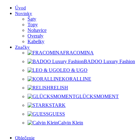
Úvod
Novinky
Šaty
Topy
Nohavice
Overaly
Kabelky
Značky
FRACOMINA
BADOO Luxury Fashion
LEO & UGO
KORALLINE
RELISH
GLÜCKSMOMENT
STARK
GUESS
Calvin Klein
Oblečenie