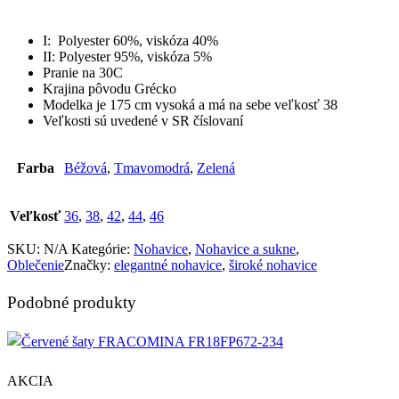
I:
Polyester 60%, viskóza 40%
II: Polyester 95%, viskóza 5%
Pranie na 30C
Krajina pôvodu Grécko
Modelka je 175 cm vysoká a má na sebe veľkosť 38
Veľkosti sú uvedené v SR číslovaní
Farba
Béžová
,
Tmavomodrá
,
Zelená
Veľkosť
36
,
38
,
42
,
44
,
46
SKU:
N/A
Kategórie:
Nohavice
,
Nohavice a sukne
,
Oblečenie
Značky:
elegantné nohavice
,
široké nohavice
Podobné produkty
AKCIA