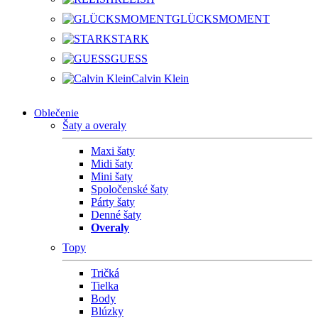
GLÜCKSMOMENT
STARK
GUESS
Calvin Klein
Oblečenie
Šaty a overaly
Maxi šaty
Midi šaty
Mini šaty
Spoločenské šaty
Párty šaty
Denné šaty
Overaly
Topy
Tričká
Tielka
Body
Blúzky