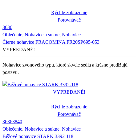
Rýchle zobrazenie
Porovnávač
36
36
Oblečenie
,
Nohavice a sukne
,
Nohavice
Čierne nohavice FRACOMINA FR20SP695-053
VYPREDANÉ!
Nohavice zvonového typu, ktoré skvele sedia a krásne predlžujú
postavu.
VYPREDANÉ!
Rýchle zobrazenie
Porovnávač
36
36
38
40
Oblečenie
,
Nohavice a sukne
,
Nohavice
Béžové nohavice STARK 3392-118