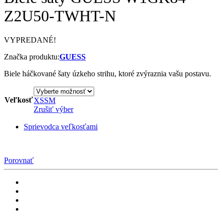
Z2U50-TWHT-N
VYPREDANÉ!
Značka produktu:
GUESS
Biele háčkované šaty úzkeho strihu, ktoré zvýraznia vašu postavu.
Veľkosť
XS
S
M
Zrušiť výber
Sprievodca veľkosťami
Porovnať