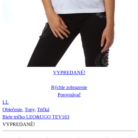
VYPREDANÉ!
Rýchle zobrazenie
Porovnávač
L
L
Oblečenie
,
Topy
,
Tričká
Biele tričko LEO&UGO TEV163
VYPREDANÉ!