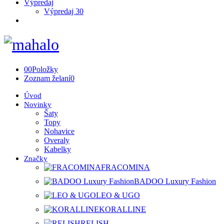
Výpredaj
Výpredaj 30
0
0
Položky
Zoznam želaní
0
Úvod
Novinky
Šaty
Topy
Nohavice
Overaly
Kabelky
Značky
FRACOMINA
BADOO Luxury Fashion
LEO & UGO
KORALLINE
RELISH