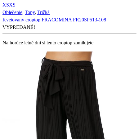
XS
XS
Oblečenie
,
Topy
,
Tričká
Kvetovaný croptop FRACOMINA FR20SP513-108
VYPREDANÉ!
Na horúce letné dni si tento croptop zamilujete.