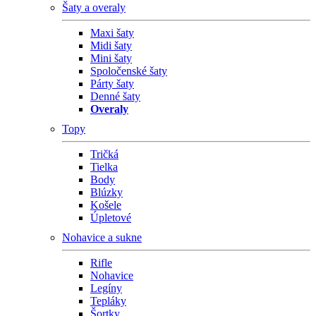
Šaty a overaly
Maxi šaty
Midi šaty
Mini šaty
Spoločenské šaty
Párty šaty
Denné šaty
Overaly
Topy
Tričká
Tielka
Body
Blúzky
Košele
Úpletové
Nohavice a sukne
Rifle
Nohavice
Legíny
Tepláky
Šortky