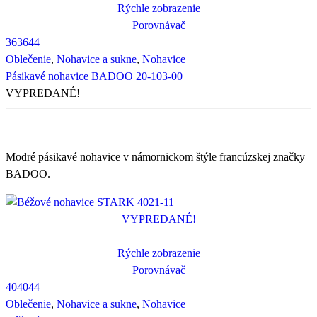
Rýchle zobrazenie
Porovnávač
36
36
44
Oblečenie
,
Nohavice a sukne
,
Nohavice
Pásikavé nohavice BADOO 20-103-00
VYPREDANÉ!
Modré pásikavé nohavice v námornickom štýle francúzskej značky
BADOO.
VYPREDANÉ!
Rýchle zobrazenie
Porovnávač
40
40
44
Oblečenie
,
Nohavice a sukne
,
Nohavice