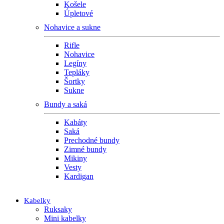
Košele
Úpletové
Nohavice a sukne
Rifle
Nohavice
Legíny
Tepláky
Šortky
Sukne
Bundy a saká
Kabáty
Saká
Prechodné bundy
Zimné bundy
Mikiny
Vesty
Kardigan
Kabelky
Ruksaky
Mini kabelky