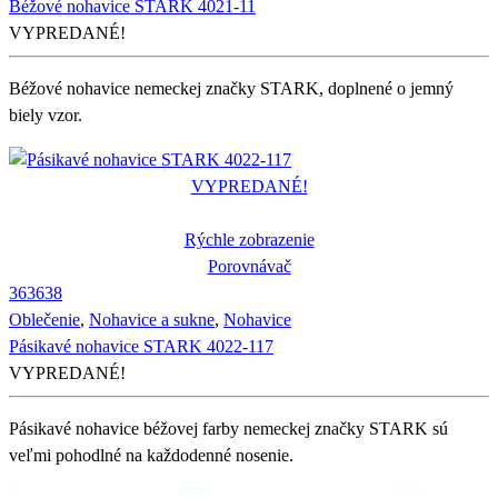
Béžové nohavice STARK 4021-11
VYPREDANÉ!
Béžové nohavice nemeckej značky STARK, doplnené o jemný
biely vzor.
VYPREDANÉ!
Rýchle zobrazenie
Porovnávač
36
36
38
Oblečenie
,
Nohavice a sukne
,
Nohavice
Pásikavé nohavice STARK 4022-117
VYPREDANÉ!
Pásikavé nohavice béžovej farby nemeckej značky STARK sú
veľmi pohodlné na každodenné nosenie.