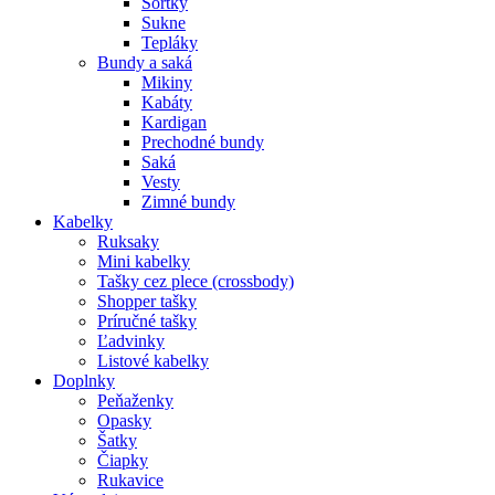
Šortky
Sukne
Tepláky
Bundy a saká
Mikiny
Kabáty
Kardigan
Prechodné bundy
Saká
Vesty
Zimné bundy
Kabelky
Ruksaky
Mini kabelky
Tašky cez plece (crossbody)
Shopper tašky
Príručné tašky
Ľadvinky
Listové kabelky
Doplnky
Peňaženky
Opasky
Šatky
Čiapky
Rukavice