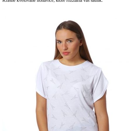
Krásne kvetované nohavice, ktoré rozžiaria váš šatník.