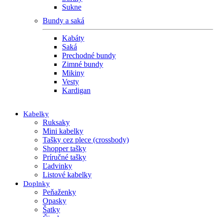
Sukne
Bundy a saká
Kabáty
Saká
Prechodné bundy
Zimné bundy
Mikiny
Vesty
Kardigan
Kabelky
Ruksaky
Mini kabelky
Tašky cez plece (crossbody)
Shopper tašky
Príručné tašky
Ľadvinky
Listové kabelky
Doplnky
Peňaženky
Opasky
Šatky