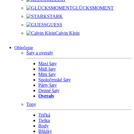
GLÜCKSMOMENT
STARK
GUESS
Calvin Klein
Oblečenie
Šaty a overaly
Maxi šaty
Midi šaty
Mini šaty
Spoločenské šaty
Párty šaty
Denné šaty
Overaly
Topy
Tričká
Tielka
Body
Blúzky