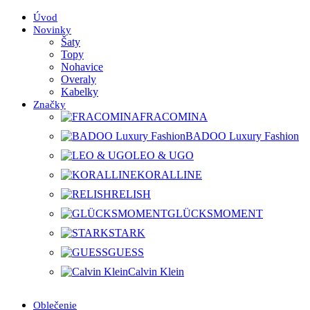
Úvod
Novinky
Šaty
Topy
Nohavice
Overaly
Kabelky
Značky
FRACOMINA
BADOO Luxury Fashion
LEO & UGO
KORALLINE
RELISH
GLÜCKSMOMENT
STARK
GUESS
Calvin Klein
Oblečenie