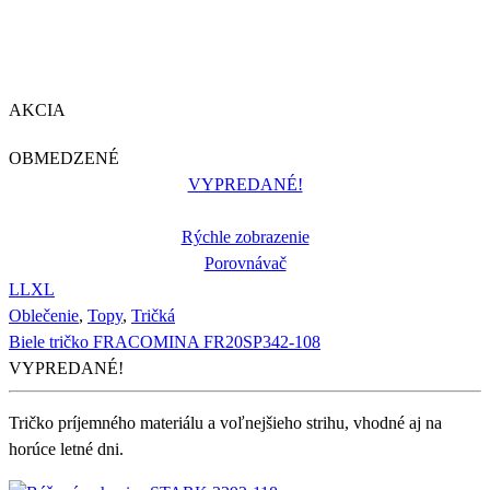
AKCIA
OBMEDZENÉ
VYPREDANÉ!
Rýchle zobrazenie
Porovnávač
L
L
XL
Oblečenie
,
Topy
,
Tričká
Biele tričko FRACOMINA FR20SP342-108
VYPREDANÉ!
Tričko príjemného materiálu a voľnejšieho strihu, vhodné aj na
horúce letné dni.