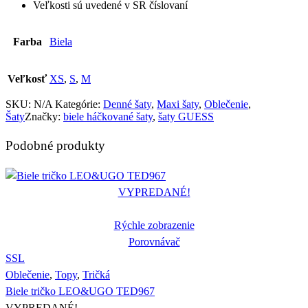
Veľkosti sú uvedené v SR číslovaní
Farba
Biela
Veľkosť
XS
,
S
,
M
SKU:
N/A
Kategórie:
Denné šaty
,
Maxi šaty
,
Oblečenie
,
Šaty
Značky:
biele háčkované šaty
,
šaty GUESS
Podobné produkty
VYPREDANÉ!
Rýchle zobrazenie
Porovnávač
S
S
L
Oblečenie
,
Topy
,
Tričká
Biele tričko LEO&UGO TED967
VYPREDANÉ!