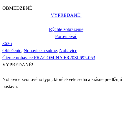
OBMEDZENÉ
VYPREDANÉ!
Rýchle zobrazenie
Porovnávač
36
36
Oblečenie
,
Nohavice a sukne
,
Nohavice
Čierne nohavice FRACOMINA FR20SP695-053
VYPREDANÉ!
Nohavice zvonového typu, ktoré skvele sedia a krásne predlžujú
postavu.