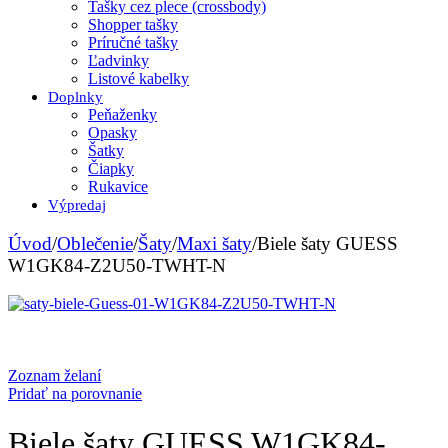
Tašky cez plece (crossbody)
Shopper tašky
Príručné tašky
Ľadvinky
Listové kabelky
Doplnky
Peňaženky
Opasky
Šatky
Čiapky
Rukavice
Výpredaj
Úvod
/
Oblečenie
/
Šaty
/
Maxi šaty
/
Biele šaty GUESS
W1GK84-Z2U50-TWHT-N
Zoznam želaní
Pridať na porovnanie
Biele šaty GUESS W1GK84-