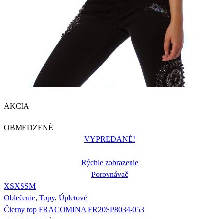
AKCIA
OBMEDZENÉ
VYPREDANÉ!
Rýchle zobrazenie
Porovnávač
XS
XS
S
M
Oblečenie
,
Topy
,
Úpletové
Čierny top FRACOMINA FR20SP8034-053