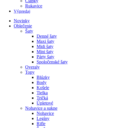
Čiapky
Rukavice
Výpredaj
Novinky
Oblečenie
Šaty
Denné šaty
Maxi šaty
Midi šaty
Mini šaty
Párty šaty
Spoločenské šaty
Overaly
Topy
Blúzky
Body
Košele
Tielka
Tričká
Úpletové
Nohavice a sukne
Nohavice
Legíny
Rifle