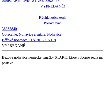
VYPREDANÉ!
Rýchle zobrazenie
Porovnávač
36
36
38
40
Oblečenie
,
Nohavice a sukne
,
Nohavice
Béžové nohavice STARK 3392-118
VYPREDANÉ!
Béžové nohavice nemeckej značky STARK, ktoré výborne sedia na
postave.