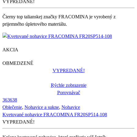
VYPREDANÉ!
Čierny top talianskej značky FRACOMINA je vyrobený z
prijemného úpletového materiálu.
AKCIA
OBMEDZENÉ
VYPREDANÉ!
Rýchle zobrazenie
Porovnávač
36
36
38
Oblečenie
,
Nohavice a sukne
,
Nohavice
Kvetované nohavice FRACOMINA FR20SP514-108
VYPREDANÉ!