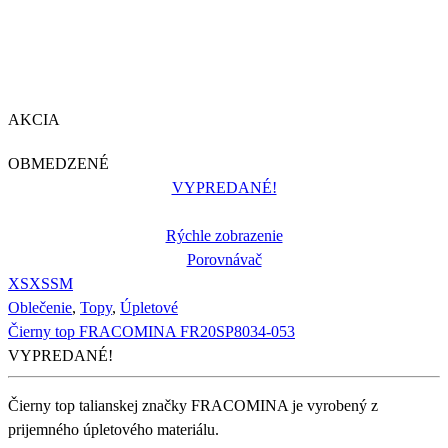
AKCIA
OBMEDZENÉ
VYPREDANÉ!
Rýchle zobrazenie
Porovnávač
XS
XS
S
M
Oblečenie
,
Topy
,
Úpletové
Čierny top FRACOMINA FR20SP8034-053
VYPREDANÉ!
Čierny top talianskej značky FRACOMINA je vyrobený z
prijemného úpletového materiálu.