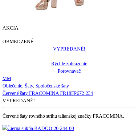
AKCIA
OBMEDZENÉ
VYPREDANÉ!
Rýchle zobrazenie
Porovnávač
M
M
Oblečenie
,
Šaty
,
Spoločenské šaty
Červené šaty FRACOMINA FR18FP672-234
VYPREDANÉ!
Červené šaty rovného strihu talianskej značky FRACOMINA.