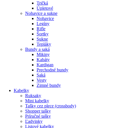
Tričká
Úpletové
Nohavice a sukne
Nohavice
Legíny
Rifle
Šortky
Sukne
Tepláky
Bundy a saká
Mikiny
Kabáty
Kardigan
Prechodné bundy
Saká
Vesty
Zimné bundy
Kabelky
Ruksaky
Mini kabelky
Tašky cez plece (crossbody)
Shopper tašky
Príručné tašky
Ľadvinky
Listové kabelky