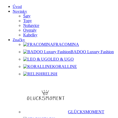
Úvod
Novinky
Šaty
Topy
Nohavice
Overaly
Kabelky
Značky
FRACOMINA
BADOO Luxury Fashion
LEO & UGO
KORALLINE
RELISH
GLÜCKSMOMENT