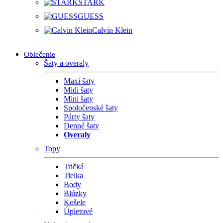
STARK
GUESS
Calvin Klein
Oblečenie
Šaty a overaly
Maxi šaty
Midi šaty
Mini šaty
Spoločenské šaty
Párty šaty
Denné šaty
Overaly
Topy
Tričká
Tielka
Body
Blúzky
Košele
Úpletové