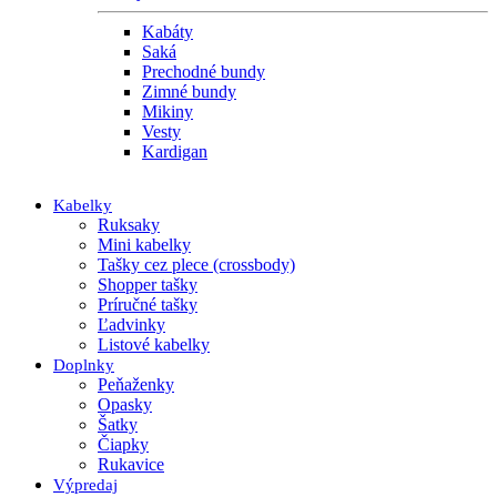
Kabáty
Saká
Prechodné bundy
Zimné bundy
Mikiny
Vesty
Kardigan
Kabelky
Ruksaky
Mini kabelky
Tašky cez plece (crossbody)
Shopper tašky
Príručné tašky
Ľadvinky
Listové kabelky
Doplnky
Peňaženky
Opasky
Šatky
Čiapky
Rukavice
Výpredaj