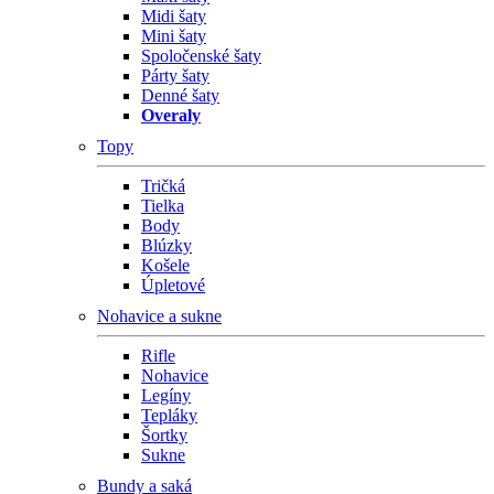
Midi šaty
Mini šaty
Spoločenské šaty
Párty šaty
Denné šaty
Overaly
Topy
Tričká
Tielka
Body
Blúzky
Košele
Úpletové
Nohavice a sukne
Rifle
Nohavice
Legíny
Tepláky
Šortky
Sukne
Bundy a saká