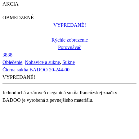
AKCIA
OBMEDZENÉ
VYPREDANÉ!
Rýchle zobrazenie
Porovnávač
38
38
Oblečenie
,
Nohavice a sukne
,
Sukne
Čierna sukňa BADOO 20-244-00
VYPREDANÉ!
Jednoduchá a zároveň elegantná sukňa francúzskej značky
BADOO je vyrobená z pevnejšieho materiálu.