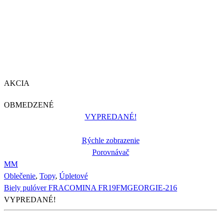
AKCIA
OBMEDZENÉ
VYPREDANÉ!
Rýchle zobrazenie
Porovnávač
M
M
Oblečenie
,
Topy
,
Úpletové
Biely pulóver FRACOMINA FR19FMGEORGIE-216
VYPREDANÉ!