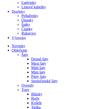
Ľadvinky
Listové kabelky
Doplnky
Peňaženky
Opasky
Šatky
Čiapky
Rukavice
Výpredaj
Novinky
Oblečenie
Šaty
Denné šaty
Maxi šaty
Midi šaty
Mini šaty
Párty šaty
Spoločenské šaty
Overaly
Topy
Blúzky
Body
Košele
Tielka