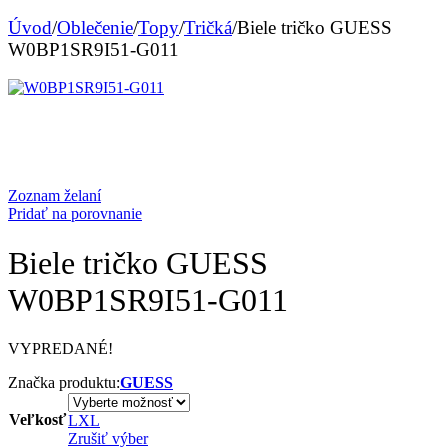
Úvod
/
Oblečenie
/
Topy
/
Tričká
/
Biele tričko GUESS
W0BP1SR9I51-G011
Zoznam želaní
Pridať na porovnanie
Biele tričko GUESS
W0BP1SR9I51-G011
VYPREDANÉ!
Značka produktu:
GUESS
Veľkosť
L
XL
Zrušiť výber