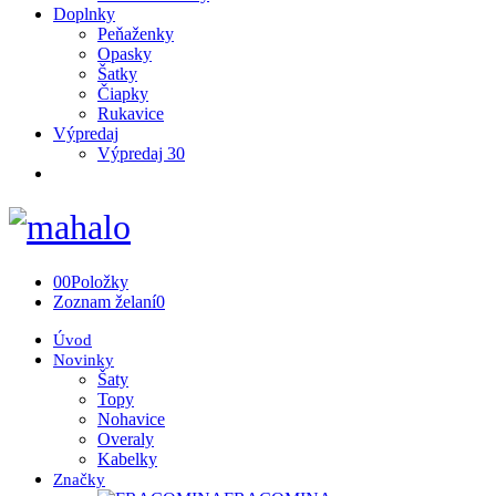
Doplnky
Peňaženky
Opasky
Šatky
Čiapky
Rukavice
Výpredaj
Výpredaj 30
0
0
Položky
Zoznam želaní
0
Úvod
Novinky
Šaty
Topy
Nohavice
Overaly
Kabelky
Značky