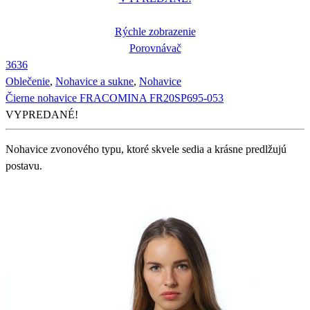
Rýchle zobrazenie
Porovnávač
36
36
Oblečenie
,
Nohavice a sukne
,
Nohavice
Čierne nohavice FRACOMINA FR20SP695-053
VYPREDANÉ!
Nohavice zvonového typu, ktoré skvele sedia a krásne predlžujú
postavu.