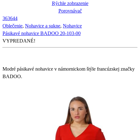
Rýchle zobrazenie
Porovnávač
36
36
44
Oblečenie
,
Nohavice a sukne
,
Nohavice
Pásikavé nohavice BADOO 20-103-00
VYPREDANÉ!
Modré pásikavé nohavice v námornickom štýle francúzskej značky
BADOO.