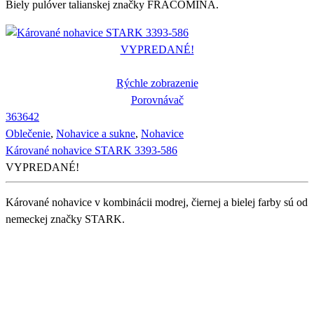
Biely pulóver talianskej značky FRACOMINA.
VYPREDANÉ!
Rýchle zobrazenie
Porovnávač
36
36
42
Oblečenie
,
Nohavice a sukne
,
Nohavice
Kárované nohavice STARK 3393-586
VYPREDANÉ!
Kárované nohavice v kombinácii modrej, čiernej a bielej farby sú od
nemeckej značky STARK.