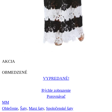
AKCIA
OBMEDZENÉ
VYPREDANÉ!
Rýchle zobrazenie
Porovnávač
M
M
Oblečenie
,
Šaty
,
Maxi šaty
,
Spoločenské šaty