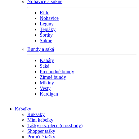
Nohavice a sukne
Rifle
Nohavice
Legíny
Tepláky
Šortky
Sukne
Bundy a saká
Kabáty
Saká
Prechodné bundy
Zimné bundy
Mikiny
Vesty
Kardigan
Kabelky
Ruksaky
Mini kabelky
Tašky cez plece (crossbody)
Shopper tašky
Príručné tašky