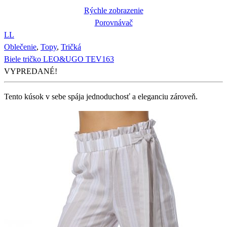
Rýchle zobrazenie
Porovnávač
L
L
Oblečenie
,
Topy
,
Tričká
Biele tričko LEO&UGO TEV163
VYPREDANÉ!
Tento kúsok v sebe spája jednoduchosť a eleganciu zároveň.