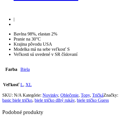
|
Bavlna 98%, elastan 2%
Pranie na 30°C
Krajina pôvodu USA
Modelka má na sebe veľkosť S
Veľkosti sú uvedené v SR číslovaní
Farba
Biela
Veľkosť
L
,
XL
SKU:
N/A
Kategórie:
Novinky
,
Oblečenie
,
Topy
,
Tričká
Značky:
basic biele tričko
,
biele tričko dlhý rukáv
,
biele tričko Guess
Podobné produkty