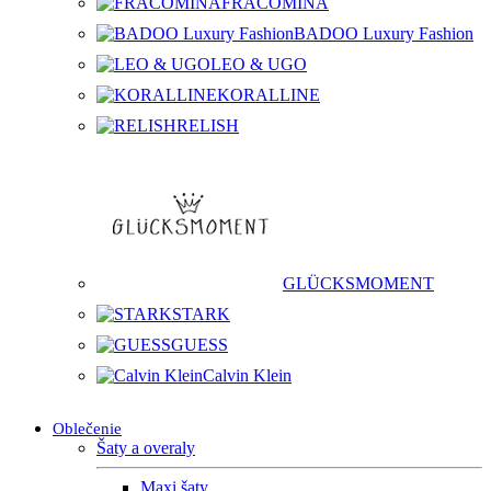
FRACOMINA
BADOO Luxury Fashion
LEO & UGO
KORALLINE
RELISH
GLÜCKSMOMENT
STARK
GUESS
Calvin Klein
Oblečenie
Šaty a overaly
Maxi šaty