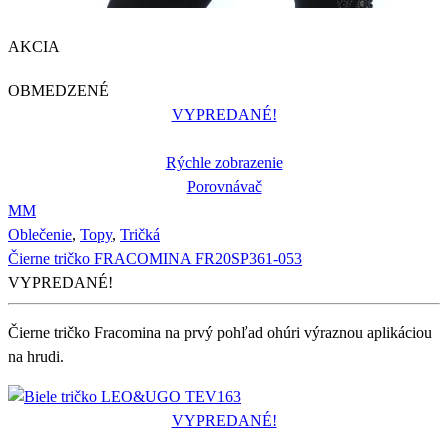
AKCIA
OBMEDZENÉ
VYPREDANÉ!
Rýchle zobrazenie
Porovnávač
M
M
Oblečenie
,
Topy
,
Tričká
Čierne tričko FRACOMINA FR20SP361-053
VYPREDANÉ!
Čierne tričko Fracomina na prvý pohľad ohúri výraznou aplikáciou
na hrudi.
VYPREDANÉ!