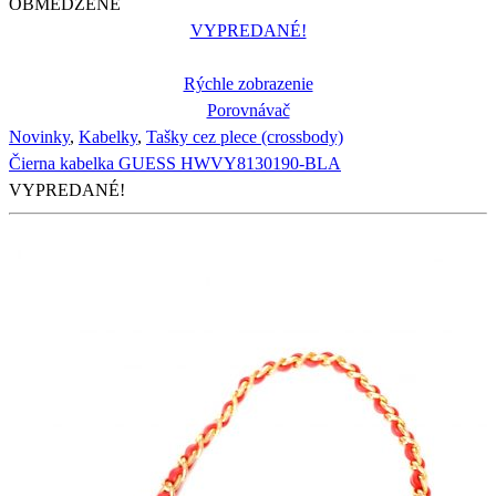
OBMEDZENÉ
VYPREDANÉ!
Rýchle zobrazenie
Porovnávač
Novinky
,
Kabelky
,
Tašky cez plece (crossbody)
Čierna kabelka GUESS HWVY8130190-BLA
VYPREDANÉ!