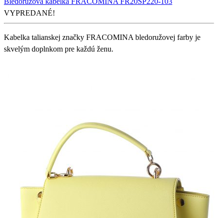
Bledoružová kabelka FRACOMINA FR20SP220-103
VYPREDANÉ!
Kabelka talianskej značky FRACOMINA bledoružovej farby je
skvelým doplnkom pre každú ženu.