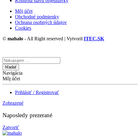
Kontrola stavu objednávky
Môj účet
Obchodné podmienky
Ochrana osobných údajov
Cookies
©
mahalo
- All Right reserved | Vytvoril
ITEC.SK
Vyhľadávanie
tu
Navigácia
Môj účet
Prihlásiť / Registrovať
Zobrazené
Naposledy prezerané
Zatvoriť