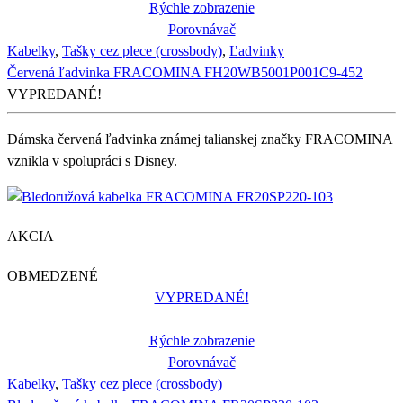
Rýchle zobrazenie
Porovnávač
Kabelky
,
Tašky cez plece (crossbody)
,
Ľadvinky
Červená ľadvinka FRACOMINA FH20WB5001P001C9-452
VYPREDANÉ!
Dámska červená ľadvinka známej talianskej značky FRACOMINA
vznikla v spolupráci s Disney.
AKCIA
OBMEDZENÉ
VYPREDANÉ!
Rýchle zobrazenie
Porovnávač
Kabelky
,
Tašky cez plece (crossbody)