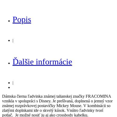
Popis
|
Ďalšie informácie
|
Dámska čierna ľadvinka známej talianskej značky FRACOMINA
vznikla v spolupráci s Disney. Je prešívaná, doplnená o jemný vzor
známej rozprávkovej postavičky Mickey Mouse. V kombinácii so
zlatými doplnkami ide o skvelý kúsok. Vnútro ľadvinky tvorí
potlač. Je možné nosiť ju aj ako crossbody kabelku.