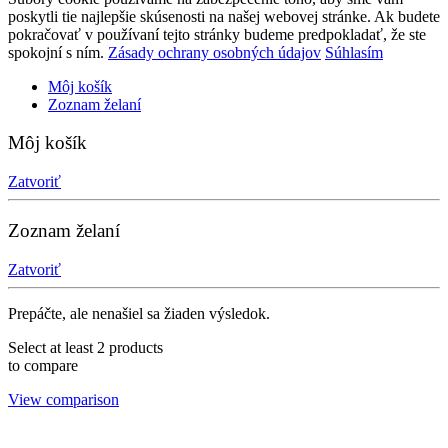
poskytli tie najlepšie skúsenosti na našej webovej stránke. Ak budete
pokračovať v používaní tejto stránky budeme predpokladať, že ste
spokojní s ním.
Zásady ochrany osobných údajov
Súhlasím
Môj košík
Zoznam želaní
Môj košík
Zatvoriť
Zoznam želaní
Zatvoriť
Prepáčte, ale nenašiel sa žiaden výsledok.
Select at least 2 products
to compare
View comparison