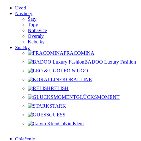
Úvod
Novinky
Šaty
Topy
Nohavice
Overaly
Kabelky
Značky
FRACOMINA
BADOO Luxury Fashion
LEO & UGO
KORALLINE
RELISH
GLÜCKSMOMENT
STARK
GUESS
Calvin Klein
Oblečenie