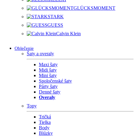
GLÜCKSMOMENT
STARK
GUESS
Calvin Klein
Oblečenie
Šaty a overaly
Maxi šaty
Midi šaty
Mini šaty
Spoločenské šaty
Párty šaty
Denné šaty
Overaly
Topy
Tričká
Tielka
Body
Blúzky