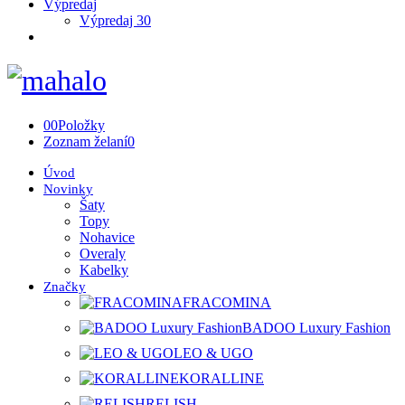
Výpredaj
Výpredaj 30
0
0
Položky
Zoznam želaní
0
Úvod
Novinky
Šaty
Topy
Nohavice
Overaly
Kabelky
Značky
FRACOMINA
BADOO Luxury Fashion
LEO & UGO
KORALLINE
RELISH