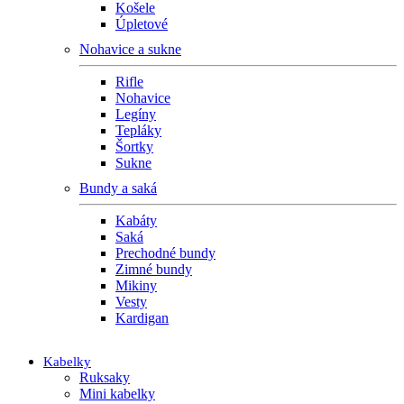
Košele
Úpletové
Nohavice a sukne
Rifle
Nohavice
Legíny
Tepláky
Šortky
Sukne
Bundy a saká
Kabáty
Saká
Prechodné bundy
Zimné bundy
Mikiny
Vesty
Kardigan
Kabelky
Ruksaky
Mini kabelky