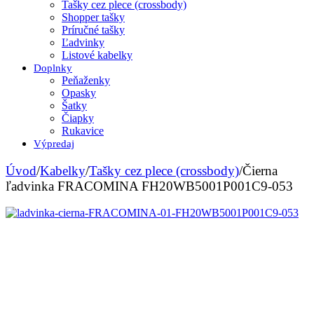
Tašky cez plece (crossbody)
Shopper tašky
Príručné tašky
Ľadvinky
Listové kabelky
Doplnky
Peňaženky
Opasky
Šatky
Čiapky
Rukavice
Výpredaj
Úvod
/
Kabelky
/
Tašky cez plece (crossbody)
/
Čierna
ľadvinka FRACOMINA FH20WB5001P001C9-053