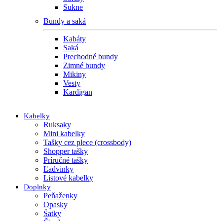
Sukne
Bundy a saká
Kabáty
Saká
Prechodné bundy
Zimné bundy
Mikiny
Vesty
Kardigan
Kabelky
Ruksaky
Mini kabelky
Tašky cez plece (crossbody)
Shopper tašky
Príručné tašky
Ľadvinky
Listové kabelky
Doplnky
Peňaženky
Opasky
Šatky