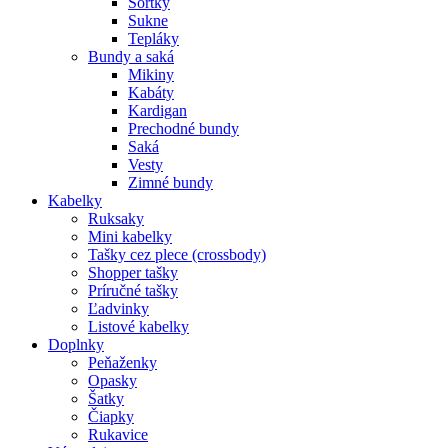
Šortky
Sukne
Tepláky
Bundy a saká
Mikiny
Kabáty
Kardigan
Prechodné bundy
Saká
Vesty
Zimné bundy
Kabelky
Ruksaky
Mini kabelky
Tašky cez plece (crossbody)
Shopper tašky
Príručné tašky
Ľadvinky
Listové kabelky
Doplnky
Peňaženky
Opasky
Šatky
Čiapky
Rukavice