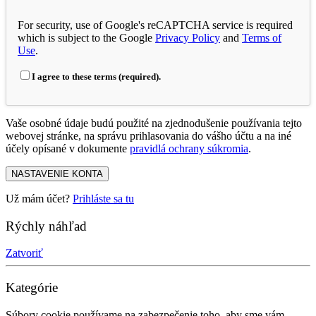
For security, use of Google's reCAPTCHA service is required
which is subject to the Google
Privacy Policy
and
Terms of
Use
.
I agree to these terms (required).
Vaše osobné údaje budú použité na zjednodušenie používania tejto
webovej stránke, na správu prihlasovania do vášho účtu a na iné
účely opísané v dokumente
pravidlá ochrany súkromia
.
NASTAVENIE KONTA
Už mám účet?
Prihláste sa tu
Rýchly náhľad
Zatvoriť
Kategórie
Súbory cookie používame na zabezpečenie toho, aby sme vám