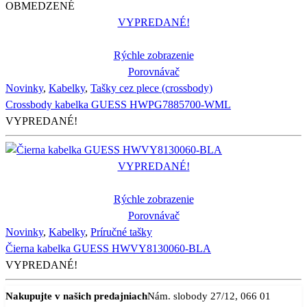
OBMEDZENÉ
VYPREDANÉ!
Rýchle zobrazenie
Porovnávač
Novinky
,
Kabelky
,
Tašky cez plece (crossbody)
Crossbody kabelka GUESS HWPG7885700-WML
VYPREDANÉ!
VYPREDANÉ!
Rýchle zobrazenie
Porovnávač
Novinky
,
Kabelky
,
Príručné tašky
Čierna kabelka GUESS HWVY8130060-BLA
VYPREDANÉ!
Nakupujte v našich predajniach
Nám. slobody 27/12, 066 01