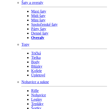
Šaty a overaly
Maxi šaty
Midi šaty
Mini šaty
Spoločenské šaty
Párty šaty
Denné šaty
Overaly
Topy
Tričká
Tielka
Body
Blúzky
Košele
Úpletové
Nohavice a sukne
Rifle
Nohavice
Legíny
Tepláky
Šortky