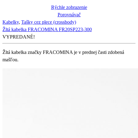
Rýchle zobrazenie
Porovnávač
Kabelky
,
Tašky cez plece (crossbody)
Žltá kabelka FRACOMINA FR20SP223-300
VYPREDANÉ!
Žltá kabelka značky FRACOMINA je v prednej časti zdobená
mašľou.