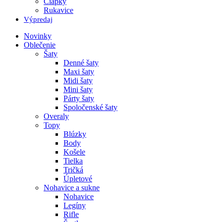
Čiapky
Rukavice
Výpredaj
Novinky
Oblečenie
Šaty
Denné šaty
Maxi šaty
Midi šaty
Mini šaty
Párty šaty
Spoločenské šaty
Overaly
Topy
Blúzky
Body
Košele
Tielka
Tričká
Úpletové
Nohavice a sukne
Nohavice
Legíny
Rifle