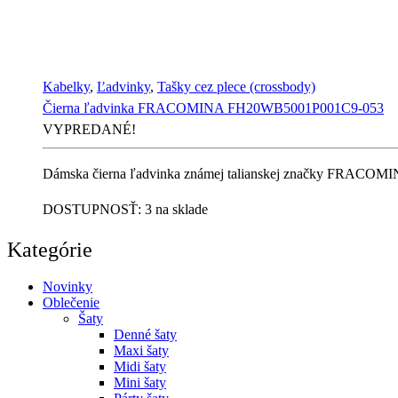
Kabelky
,
Ľadvinky
,
Tašky cez plece (crossbody)
Čierna ľadvinka FRACOMINA FH20WB5001P001C9-053
VYPREDANÉ!
Dámska čierna ľadvinka známej talianskej značky FRACOMINA
DOSTUPNOSŤ:
3 na sklade
Kategórie
Novinky
Oblečenie
Šaty
Denné šaty
Maxi šaty
Midi šaty
Mini šaty