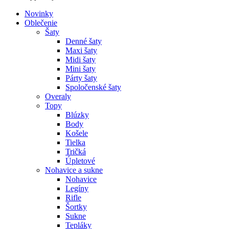
Novinky
Oblečenie
Šaty
Denné šaty
Maxi šaty
Midi šaty
Mini šaty
Párty šaty
Spoločenské šaty
Overaly
Topy
Blúzky
Body
Košele
Tielka
Tričká
Úpletové
Nohavice a sukne
Nohavice
Legíny
Rifle
Šortky
Sukne
Tepláky