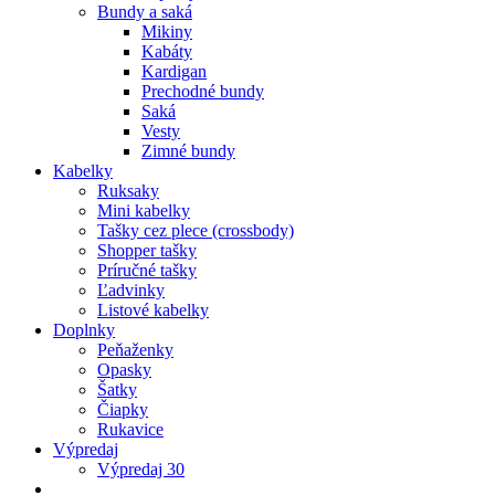
Bundy a saká
Mikiny
Kabáty
Kardigan
Prechodné bundy
Saká
Vesty
Zimné bundy
Kabelky
Ruksaky
Mini kabelky
Tašky cez plece (crossbody)
Shopper tašky
Príručné tašky
Ľadvinky
Listové kabelky
Doplnky
Peňaženky
Opasky
Šatky
Čiapky
Rukavice
Výpredaj
Výpredaj 30