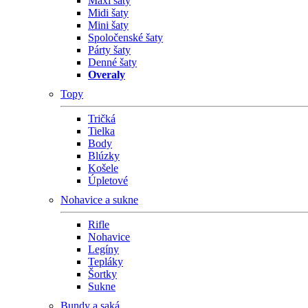
Maxi šaty
Midi šaty
Mini šaty
Spoločenské šaty
Párty šaty
Denné šaty
Overaly
Topy
Tričká
Tielka
Body
Blúzky
Košele
Úpletové
Nohavice a sukne
Rifle
Nohavice
Legíny
Tepláky
Šortky
Sukne
Bundy a saká