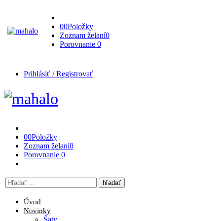
0
0
Položky
Zoznam želaní
0
Porovnanie
0
Prihlásiť / Registrovať
0
0
Položky
Zoznam želaní
0
Porovnanie
0
Vyhľadávanie
tu
Úvod
Novinky
Šaty