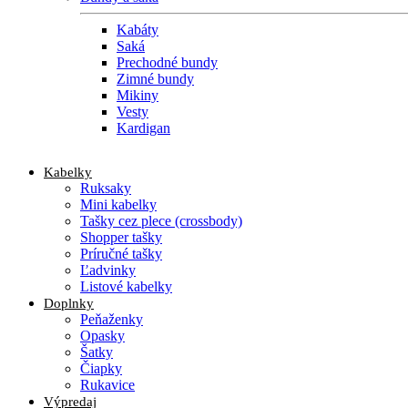
Kabáty
Saká
Prechodné bundy
Zimné bundy
Mikiny
Vesty
Kardigan
Kabelky
Ruksaky
Mini kabelky
Tašky cez plece (crossbody)
Shopper tašky
Príručné tašky
Ľadvinky
Listové kabelky
Doplnky
Peňaženky
Opasky
Šatky
Čiapky
Rukavice
Výpredaj