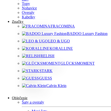
Topy
Nohavice
Overaly
Kabelky
Značky
FRACOMINA
BADOO Luxury Fashion
LEO & UGO
KORALLINE
RELISH
GLÜCKSMOMENT
STARK
GUESS
Calvin Klein
Oblečenie
Šaty a overaly