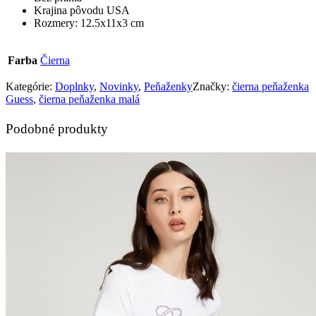
Krajina pôvodu USA
Rozmery: 12.5x11x3 cm
Farba
Čierna
Kategórie:
Doplnky
,
Novinky
,
Peňaženky
Značky:
čierna peňaženka
Guess
,
čierna peňaženka malá
Podobné produkty