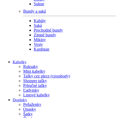
Sukne
Bundy a saká
Kabáty
Saká
Prechodné bundy
Zimné bundy
Mikiny
Vesty
Kardigan
Kabelky
Ruksaky
Mini kabelky
Tašky cez plece (crossbody)
Shopper tašky
Príručné tašky
Ľadvinky
Listové kabelky
Doplnky
Peňaženky
Opasky
Šatky