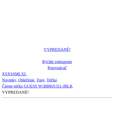
VYPREDANÉ!
Rýchle zobrazenie
Porovnávač
XS
XS
S
M
L
XL
Novinky
,
Oblečenie
,
Topy
,
Tričká
Čierne tričko GUESS W1BI00J1311-JBLK
VYPREDANÉ!