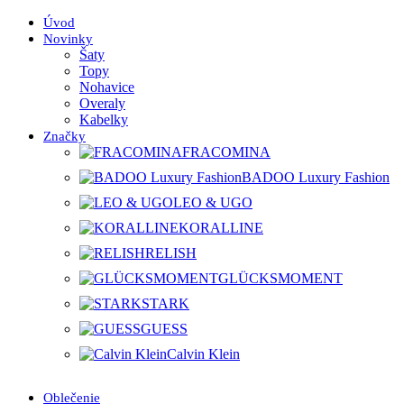
Úvod
Novinky
Šaty
Topy
Nohavice
Overaly
Kabelky
Značky
FRACOMINA
BADOO Luxury Fashion
LEO & UGO
KORALLINE
RELISH
GLÜCKSMOMENT
STARK
GUESS
Calvin Klein
Oblečenie