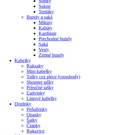
Šortky
Sukne
Tepláky
Bundy a saká
Mikiny
Kabáty
Kardigan
Prechodné bundy
Saká
Vesty
Zimné bundy
Kabelky
Ruksaky
Mini kabelky
Tašky cez plece (crossbody)
Shopper tašky
Príručné tašky
Ľadvinky
Listové kabelky
Doplnky
Peňaženky
Opasky
Šatky
Čiapky
Rukavice