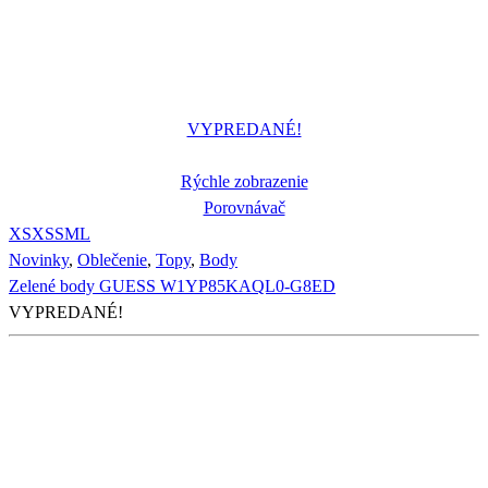
VYPREDANÉ!
Rýchle zobrazenie
Porovnávač
XS
XS
S
M
L
Novinky
,
Oblečenie
,
Topy
,
Body
Zelené body GUESS W1YP85KAQL0-G8ED
VYPREDANÉ!