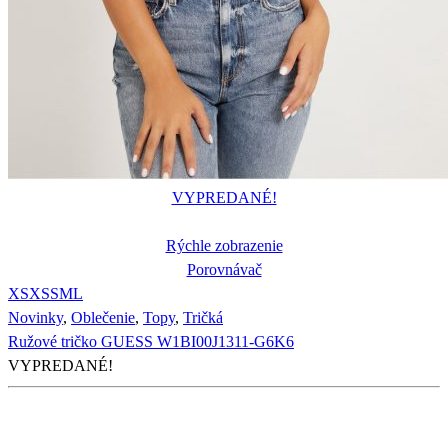
VYPREDANÉ!
Rýchle zobrazenie
Porovnávač
XS
XS
S
M
L
Novinky
,
Oblečenie
,
Topy
,
Tričká
Ružové tričko GUESS W1BI00J1311-G6K6
VYPREDANÉ!