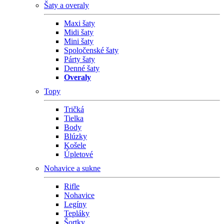
Šaty a overaly
Maxi šaty
Midi šaty
Mini šaty
Spoločenské šaty
Párty šaty
Denné šaty
Overaly
Topy
Tričká
Tielka
Body
Blúzky
Košele
Úpletové
Nohavice a sukne
Rifle
Nohavice
Legíny
Tepláky
Šortky