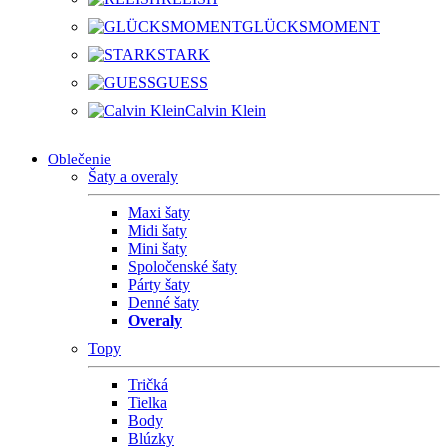
GLÜCKSMOMENT
STARK
GUESS
Calvin Klein
Oblečenie
Šaty a overaly
Maxi šaty
Midi šaty
Mini šaty
Spoločenské šaty
Párty šaty
Denné šaty
Overaly
Topy
Tričká
Tielka
Body
Blúzky