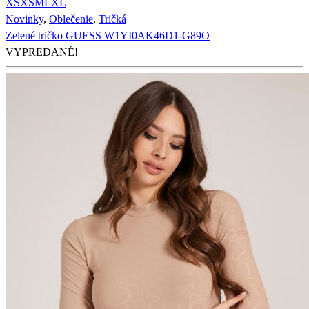
XS
XS
M
L
XL
Novinky
,
Oblečenie
,
Tričká
Zelené tričko GUESS W1YI0AK46D1-G89O
VYPREDANÉ!