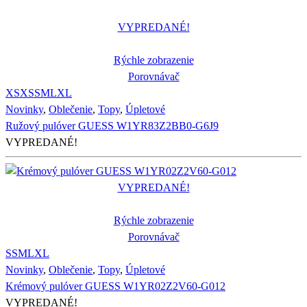
VYPREDANÉ!
Rýchle zobrazenie
Porovnávač
XS
XS
S
M
L
XL
Novinky
,
Oblečenie
,
Topy
,
Úpletové
Ružový pulóver GUESS W1YR83Z2BB0-G6J9
VYPREDANÉ!
VYPREDANÉ!
Rýchle zobrazenie
Porovnávač
S
S
M
L
XL
Novinky
,
Oblečenie
,
Topy
,
Úpletové
Krémový pulóver GUESS W1YR02Z2V60-G012
VYPREDANÉ!