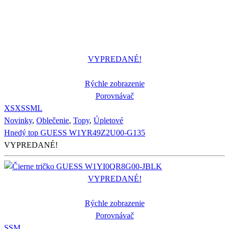
VYPREDANÉ!
Rýchle zobrazenie
Porovnávač
XS
XS
S
M
L
Novinky
,
Oblečenie
,
Topy
,
Úpletové
Hnedý top GUESS W1YR49Z2U00-G135
VYPREDANÉ!
VYPREDANÉ!
Rýchle zobrazenie
Porovnávač
S
S
M