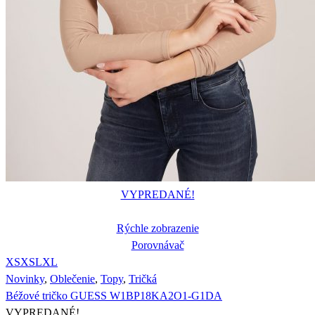
VYPREDANÉ!
Rýchle zobrazenie
Porovnávač
XS
XS
L
XL
Novinky
,
Oblečenie
,
Topy
,
Tričká
Béžové tričko GUESS W1BP18KA2O1-G1DA
VYPREDANÉ!