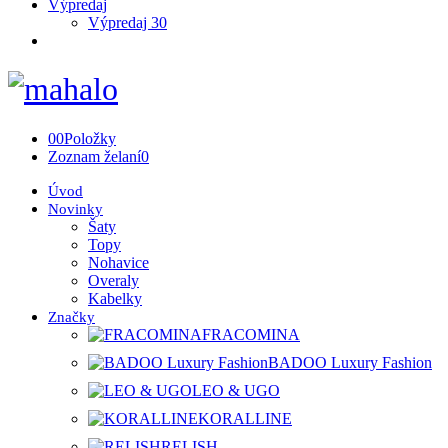
Výpredaj
Výpredaj 30
0
0
Položky
Zoznam želaní
0
Úvod
Novinky
Šaty
Topy
Nohavice
Overaly
Kabelky
Značky
FRACOMINA
BADOO Luxury Fashion
LEO & UGO
KORALLINE
RELISH