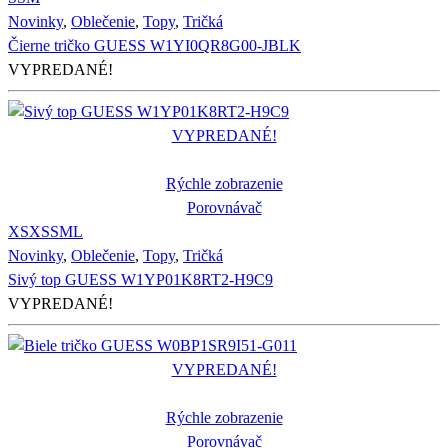
Novinky
,
Oblečenie
,
Topy
,
Tričká
Čierne tričko GUESS W1YI0QR8G00-JBLK
VYPREDANÉ!
VYPREDANÉ!
Rýchle zobrazenie
Porovnávač
XS
XS
S
M
L
Novinky
,
Oblečenie
,
Topy
,
Tričká
Sivý top GUESS W1YP01K8RT2-H9C9
VYPREDANÉ!
VYPREDANÉ!
Rýchle zobrazenie
Porovnávač