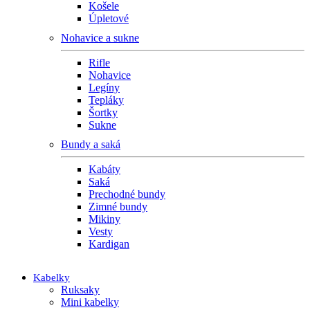
Košele
Úpletové
Nohavice a sukne
Rifle
Nohavice
Legíny
Tepláky
Šortky
Sukne
Bundy a saká
Kabáty
Saká
Prechodné bundy
Zimné bundy
Mikiny
Vesty
Kardigan
Kabelky
Ruksaky
Mini kabelky