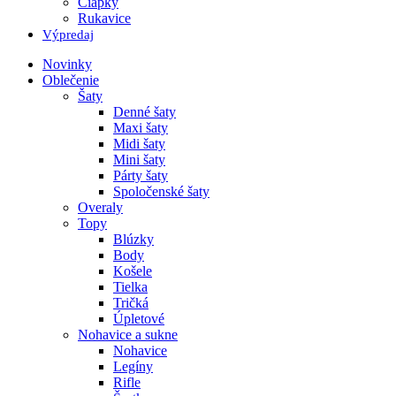
Čiapky
Rukavice
Výpredaj
Novinky
Oblečenie
Šaty
Denné šaty
Maxi šaty
Midi šaty
Mini šaty
Párty šaty
Spoločenské šaty
Overaly
Topy
Blúzky
Body
Košele
Tielka
Tričká
Úpletové
Nohavice a sukne
Nohavice
Legíny
Rifle