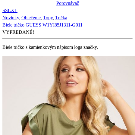
Porovnávač
S
S
L
XL
Novinky
,
Oblečenie
,
Topy
,
Tričká
Biele tričko GUESS W1YI85J1311-G011
VYPREDANÉ!
Biele tričko s kamienkovým nápisom loga značky.