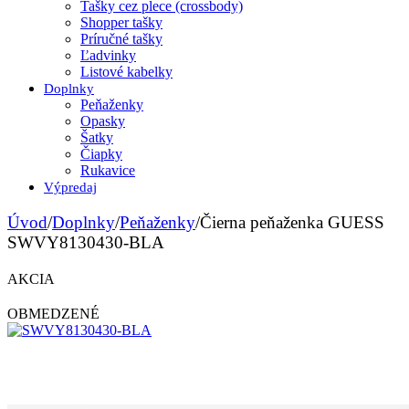
Tašky cez plece (crossbody)
Shopper tašky
Príručné tašky
Ľadvinky
Listové kabelky
Doplnky
Peňaženky
Opasky
Šatky
Čiapky
Rukavice
Výpredaj
Úvod
/
Doplnky
/
Peňaženky
/
Čierna peňaženka GUESS
SWVY8130430-BLA
AKCIA
OBMEDZENÉ