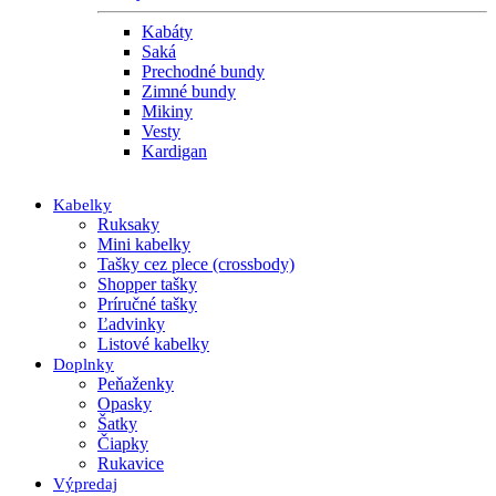
Kabáty
Saká
Prechodné bundy
Zimné bundy
Mikiny
Vesty
Kardigan
Kabelky
Ruksaky
Mini kabelky
Tašky cez plece (crossbody)
Shopper tašky
Príručné tašky
Ľadvinky
Listové kabelky
Doplnky
Peňaženky
Opasky
Šatky
Čiapky
Rukavice
Výpredaj