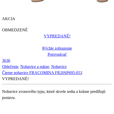
AKCIA
OBMEDZENÉ
VYPREDANÉ!
Rýchle zobrazenie
Porovnávač
36
36
Oblečenie
,
Nohavice a sukne
,
Nohavice
Čierne nohavice FRACOMINA FR20SP695-053
VYPREDANÉ!
Nohavice zvonového typu, ktoré skvele sedia a krásne predlžujú
postavu.