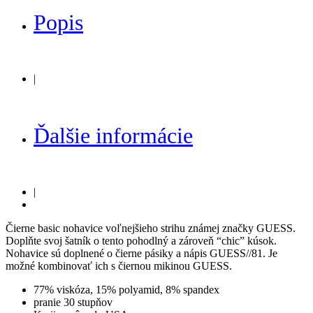
Popis
|
Ďalšie informácie
|
Čierne basic nohavice voľnejšieho strihu známej značky GUESS.
Doplňte svoj šatník o tento pohodlný a zároveň “chic” kúsok.
Nohavice sú doplnené o čierne pásiky a nápis GUESS//81. Je
možné kombinovať ich s čiernou mikinou GUESS.
77% viskóza, 15% polyamid, 8% spandex
pranie 30 stupňov