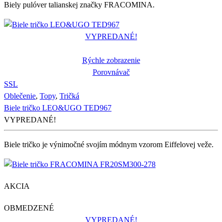
Biely pulóver talianskej značky FRACOMINA.
VYPREDANÉ!
Rýchle zobrazenie
Porovnávač
S
S
L
Oblečenie
,
Topy
,
Tričká
Biele tričko LEO&UGO TED967
VYPREDANÉ!
Biele tričko je výnimočné svojím módnym vzorom Eiffelovej veže.
AKCIA
OBMEDZENÉ
VYPREDANÉ!