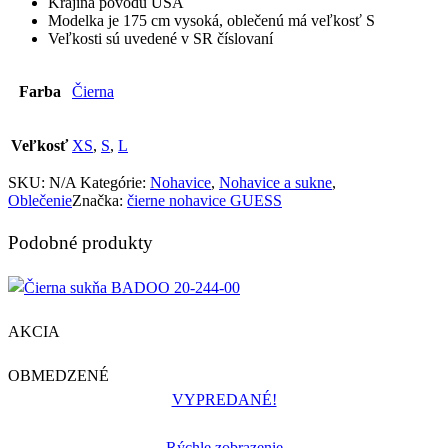
Krajina pôvodu USA
Modelka je 175 cm vysoká, oblečenú má veľkosť S
Veľkosti sú uvedené v SR číslovaní
Farba
Čierna
Veľkosť
XS
,
S
,
L
SKU:
N/A
Kategórie:
Nohavice
,
Nohavice a sukne
,
Oblečenie
Značka:
čierne nohavice GUESS
Podobné produkty
AKCIA
OBMEDZENÉ
VYPREDANÉ!
Rýchle zobrazenie