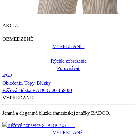
AKCIA
OBMEDZENÉ
VYPREDANÉ!
Rýchle zobrazenie
Porovnávač
42
42
Oblečenie
,
Topy
,
Blúzky
Béžová blúzka BADOO 20-168-00
VYPREDANÉ!
Jemná a elegantná blúzka francúzskej značky BADOO.
VYPREDANÉ!