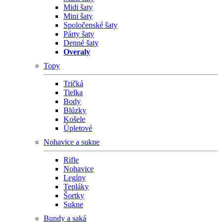
Midi šaty
Mini šaty
Spoločenské šaty
Párty šaty
Denné šaty
Overaly
Topy
Tričká
Tielka
Body
Blúzky
Košele
Úpletové
Nohavice a sukne
Rifle
Nohavice
Legíny
Tepláky
Šortky
Sukne
Bundy a saká