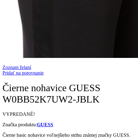
Zoznam želaní
Pridať na porovnanie
Čierne nohavice GUESS
W0BB52K7UW2-JBLK
VYPREDANÉ!
Značka produktu:
GUESS
Čierne basic nohavice voľnejšieho strihu známej značky GUESS.