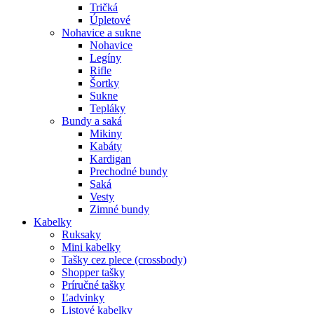
Tričká
Úpletové
Nohavice a sukne
Nohavice
Legíny
Rifle
Šortky
Sukne
Tepláky
Bundy a saká
Mikiny
Kabáty
Kardigan
Prechodné bundy
Saká
Vesty
Zimné bundy
Kabelky
Ruksaky
Mini kabelky
Tašky cez plece (crossbody)
Shopper tašky
Príručné tašky
Ľadvinky
Listové kabelky