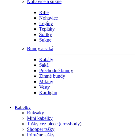
Nohavice a sukne
Rifle
Nohavice
Legíny
Tepláky
Šortky
Sukne
Bundy a saká
Kabáty
Saká
Prechodné bundy
Zimné bundy
Mikiny
Vesty
Kardigan
Kabelky
Ruksaky
Mini kabelky
Tašky cez plece (crossbody)
Shopper tašky
Príručné tašky