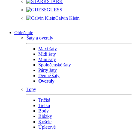
STARK
GUESS
Calvin Klein
Oblečenie
Šaty a overaly
Maxi šaty
Midi šaty
Mini šaty
Spoločenské šaty
Párty šaty
Denné šaty
Overaly
Topy
Tričká
Tielka
Body
Blúzky
Košele
Úpletové