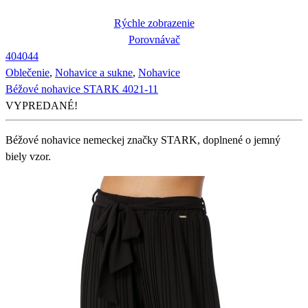
Rýchle zobrazenie
Porovnávač
40
40
44
Oblečenie
,
Nohavice a sukne
,
Nohavice
Béžové nohavice STARK 4021-11
VYPREDANÉ!
Béžové nohavice nemeckej značky STARK, doplnené o jemný
biely vzor.