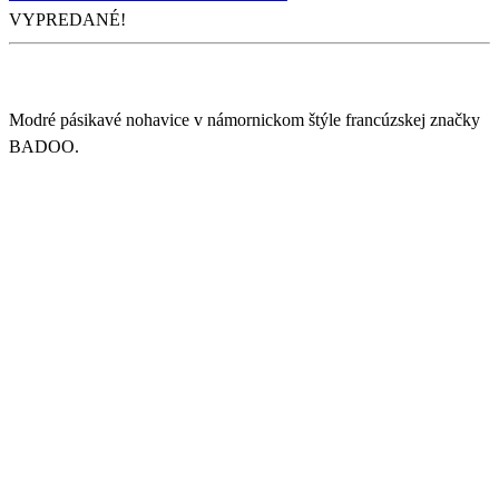
VYPREDANÉ!
Modré pásikavé nohavice v námornickom štýle francúzskej značky
BADOO.