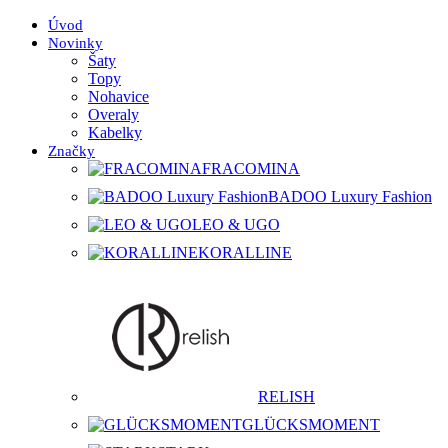
Úvod
Novinky
Šaty
Topy
Nohavice
Overaly
Kabelky
Značky
FRACOMINA
BADOO Luxury Fashion
LEO & UGO
KORALLINE
RELISH
GLÜCKSMOMENT