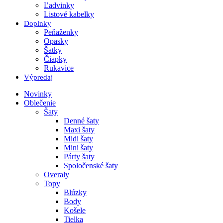
Ľadvinky
Listové kabelky
Doplnky
Peňaženky
Opasky
Šatky
Čiapky
Rukavice
Výpredaj
Novinky
Oblečenie
Šaty
Denné šaty
Maxi šaty
Midi šaty
Mini šaty
Párty šaty
Spoločenské šaty
Overaly
Topy
Blúzky
Body
Košele
Tielka