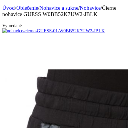
Úvod
/
Oblečenie
/
Nohavice a sukne
/
Nohavice
/
Čierne
nohavice GUESS W0BB52K7UW2-JBLK
Vypredané