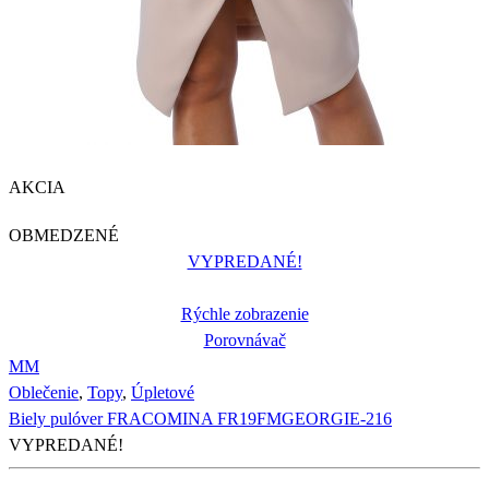
AKCIA
OBMEDZENÉ
VYPREDANÉ!
Rýchle zobrazenie
Porovnávač
M
M
Oblečenie
,
Topy
,
Úpletové
Biely pulóver FRACOMINA FR19FMGEORGIE-216
VYPREDANÉ!