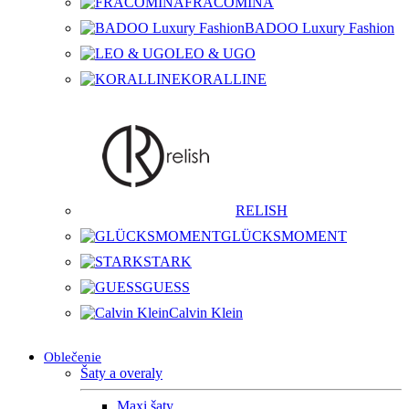
FRACOMINA
BADOO Luxury Fashion
LEO & UGO
KORALLINE
RELISH
GLÜCKSMOMENT
STARK
GUESS
Calvin Klein
Oblečenie
Šaty a overaly
Maxi šaty