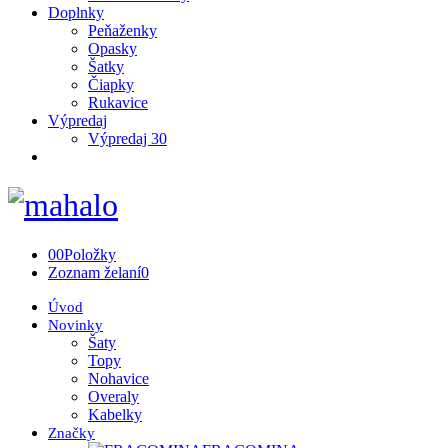
Doplnky
Peňaženky
Opasky
Šatky
Čiapky
Rukavice
Výpredaj
Výpredaj 30
0
0
Položky
Zoznam želaní
0
Úvod
Novinky
Šaty
Topy
Nohavice
Overaly
Kabelky
Značky