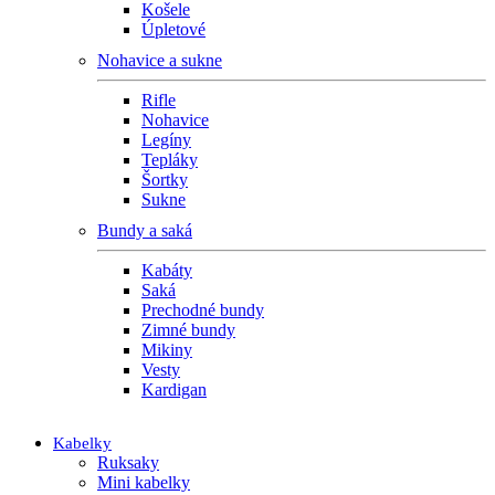
Košele
Úpletové
Nohavice a sukne
Rifle
Nohavice
Legíny
Tepláky
Šortky
Sukne
Bundy a saká
Kabáty
Saká
Prechodné bundy
Zimné bundy
Mikiny
Vesty
Kardigan
Kabelky
Ruksaky
Mini kabelky