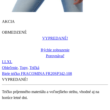
AKCIA
OBMEDZENÉ
VYPREDANÉ!
Rýchle zobrazenie
Porovnávač
L
L
XL
Oblečenie
,
Topy
,
Tričká
Biele tričko FRACOMINA FR20SP342-108
VYPREDANÉ!
Tričko príjemného materiálu a voľnejšieho strihu, vhodné aj na
horúce letné dni.