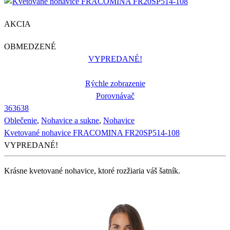
AKCIA
OBMEDZENÉ
VYPREDANÉ!
Rýchle zobrazenie
Porovnávač
36
36
38
Oblečenie
,
Nohavice a sukne
,
Nohavice
Kvetované nohavice FRACOMINA FR20SP514-108
VYPREDANÉ!
Krásne kvetované nohavice, ktoré rozžiaria váš šatník.