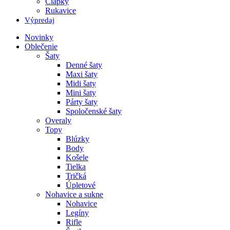
Čiapky
Rukavice
Výpredaj
Novinky
Oblečenie
Šaty
Denné šaty
Maxi šaty
Midi šaty
Mini šaty
Párty šaty
Spoločenské šaty
Overaly
Topy
Blúzky
Body
Košele
Tielka
Tričká
Úpletové
Nohavice a sukne
Nohavice
Legíny
Rifle