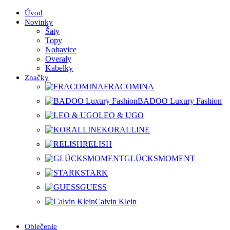
Úvod
Novinky
Šaty
Topy
Nohavice
Overaly
Kabelky
Značky
FRACOMINA
BADOO Luxury Fashion
LEO & UGO
KORALLINE
RELISH
GLÜCKSMOMENT
STARK
GUESS
Calvin Klein
Oblečenie