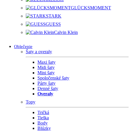
GLÜCKSMOMENT
STARK
GUESS
Calvin Klein
Oblečenie
Šaty a overaly
Maxi šaty
Midi šaty
Mini šaty
Spoločenské šaty
Párty šaty
Denné šaty
Overaly
Topy
Tričká
Tielka
Body
Blúzky