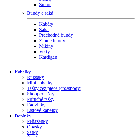
Sukne
Bundy a saká
Kabáty
Saká
Prechodné bundy
Zimné bundy
Mikiny
Vesty
Kardigan
Kabelky
Ruksaky
Mini kabelky
Tašky cez plece (crossbody)
Shopper tašky
Príručné tašky
Ľadvinky
Listové kabelky
Doplnky
Peňaženky
Opasky
Šatky