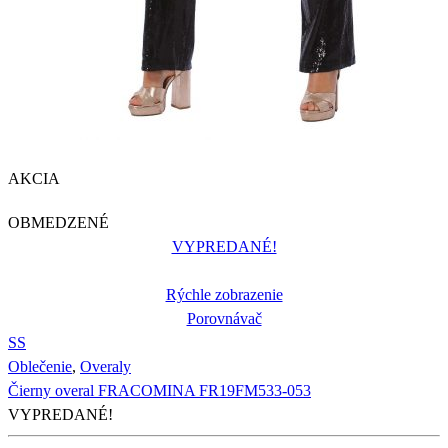
AKCIA
OBMEDZENÉ
VYPREDANÉ!
Rýchle zobrazenie
Porovnávač
S
S
Oblečenie
,
Overaly
Čierny overal FRACOMINA FR19FM533-053
VYPREDANÉ!