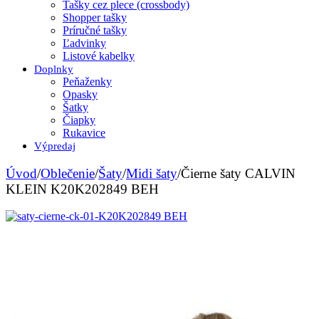
Tašky cez plece (crossbody)
Shopper tašky
Príručné tašky
Ľadvinky
Listové kabelky
Doplnky
Peňaženky
Opasky
Šatky
Čiapky
Rukavice
Výpredaj
Úvod
/
Oblečenie
/
Šaty
/
Midi šaty
/
Čierne šaty CALVIN
KLEIN K20K202849 BEH