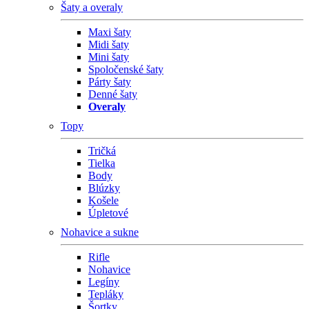
Šaty a overaly
Maxi šaty
Midi šaty
Mini šaty
Spoločenské šaty
Párty šaty
Denné šaty
Overaly
Topy
Tričká
Tielka
Body
Blúzky
Košele
Úpletové
Nohavice a sukne
Rifle
Nohavice
Legíny
Tepláky
Šortky