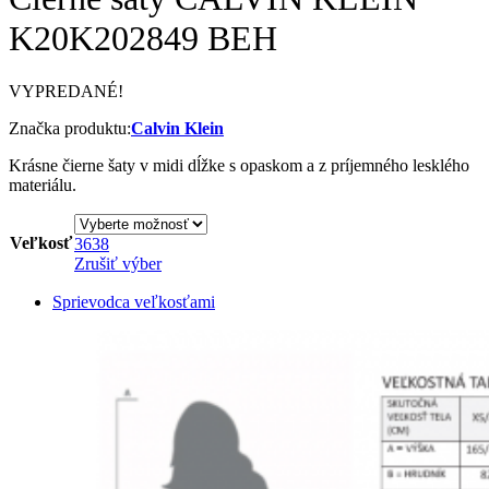
K20K202849 BEH
VYPREDANÉ!
Značka produktu:
Calvin Klein
Krásne čierne šaty v midi dĺžke s opaskom a z príjemného lesklého
materiálu.
Veľkosť
36
38
Zrušiť výber
Sprievodca veľkosťami