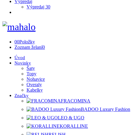
Výpredaj
Výpredaj 30
0
0
Položky
Zoznam želaní
0
Úvod
Novinky
Šaty
Topy
Nohavice
Overaly
Kabelky
Značky
FRACOMINA
BADOO Luxury Fashion
LEO & UGO
KORALLINE
RELISH