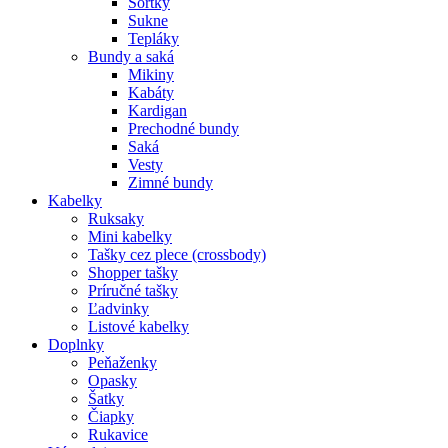
Šortky
Sukne
Tepláky
Bundy a saká
Mikiny
Kabáty
Kardigan
Prechodné bundy
Saká
Vesty
Zimné bundy
Kabelky
Ruksaky
Mini kabelky
Tašky cez plece (crossbody)
Shopper tašky
Príručné tašky
Ľadvinky
Listové kabelky
Doplnky
Peňaženky
Opasky
Šatky
Čiapky
Rukavice