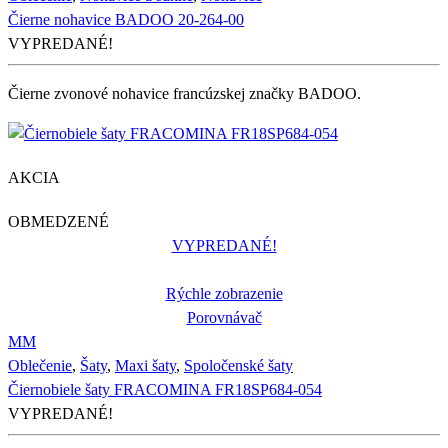
Čierne nohavice BADOO 20-264-00
VYPREDANÉ!
Čierne zvonové nohavice francúzskej značky BADOO.
AKCIA
OBMEDZENÉ
VYPREDANÉ!
Rýchle zobrazenie
Porovnávač
M
M
Oblečenie
,
Šaty
,
Maxi šaty
,
Spoločenské šaty
Čiernobiele šaty FRACOMINA FR18SP684-054
VYPREDANÉ!