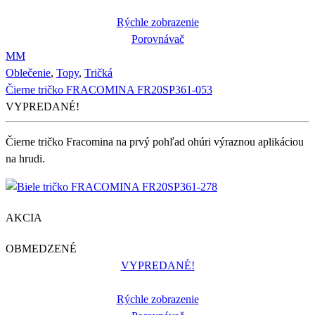
Rýchle zobrazenie
Porovnávač
M
M
Oblečenie
,
Topy
,
Tričká
Čierne tričko FRACOMINA FR20SP361-053
VYPREDANÉ!
Čierne tričko Fracomina na prvý pohľad ohúri výraznou aplikáciou
na hrudi.
AKCIA
OBMEDZENÉ
VYPREDANÉ!
Rýchle zobrazenie