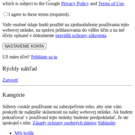
which is subject to the Google
Privacy Policy
and
Terms of Use
.
I agree to these terms (required).
Vaše osobné údaje budú použité na zjednodušenie používania tejto
webovej stránke, na správu prihlasovania do vášho účtu a na iné
účely opísané v dokumente
pravidlá ochrany súkromia
.
NASTAVENIE KONTA
Už mám účet?
Prihláste sa tu
Rýchly náhľad
Zatvoriť
Kategórie
Súbory cookie používame na zabezpečenie toho, aby sme vám
poskytli tie najlepšie skúsenosti na našej webovej stránke. Ak budete
pokračovať v používaní tejto stránky budeme predpokladať, že ste
spokojní s ním.
Zásady ochrany osobných údajov
Súhlasím
Môj košík