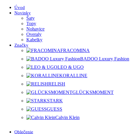
Úvod
Novinky
Šaty
Topy
Nohavice
Overaly
Kabelky
Značky
FRACOMINA
BADOO Luxury Fashion
LEO & UGO
KORALLINE
RELISH
GLÜCKSMOMENT
STARK
GUESS
Calvin Klein
Oblečenie