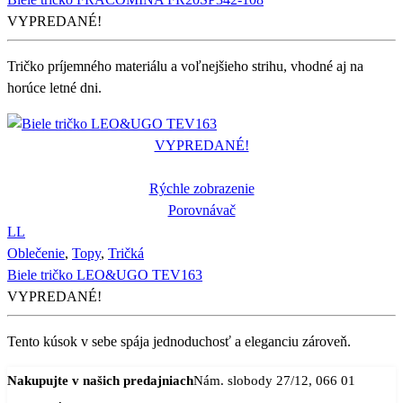
VYPREDANÉ!
Tričko príjemného materiálu a voľnejšieho strihu, vhodné aj na
horúce letné dni.
VYPREDANÉ!
Rýchle zobrazenie
Porovnávač
L
L
Oblečenie
,
Topy
,
Tričká
Biele tričko LEO&UGO TEV163
VYPREDANÉ!
Tento kúsok v sebe spája jednoduchosť a eleganciu zároveň.
Nakupujte v našich predajniach
Nám. slobody 27/12, 066 01