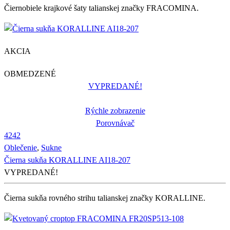
Čiernobiele krajkové šaty talianskej značky FRACOMINA.
AKCIA
OBMEDZENÉ
VYPREDANÉ!
Rýchle zobrazenie
Porovnávač
42
42
Oblečenie
,
Sukne
Čierna sukňa KORALLINE AI18-207
VYPREDANÉ!
Čierna sukňa rovného strihu talianskej značky KORALLINE.