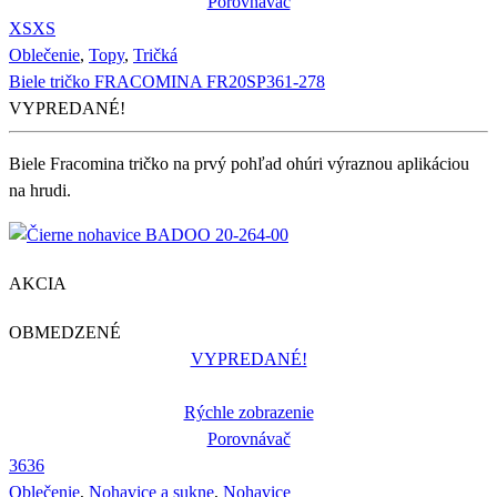
Porovnávač
XS
XS
Oblečenie
,
Topy
,
Tričká
Biele tričko FRACOMINA FR20SP361-278
VYPREDANÉ!
Biele Fracomina tričko na prvý pohľad ohúri výraznou aplikáciou
na hrudi.
AKCIA
OBMEDZENÉ
VYPREDANÉ!
Rýchle zobrazenie
Porovnávač
36
36
Oblečenie
,
Nohavice a sukne
,
Nohavice