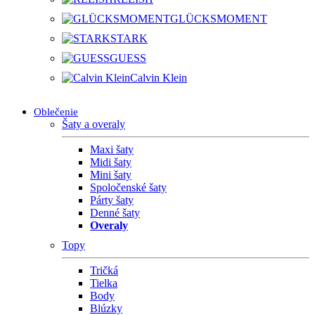
GLÜCKSMOMENT
STARK
GUESS
Calvin Klein
Oblečenie
Šaty a overaly
Maxi šaty
Midi šaty
Mini šaty
Spoločenské šaty
Párty šaty
Denné šaty
Overaly
Topy
Tričká
Tielka
Body
Blúzky