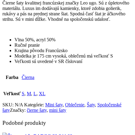
Čierne šaty kvalitnej francúzskej značky Leo ugo. Sú z úpletového
materiálu. Luxus im dodávajú kamienky, ktoré zdobia golierik,
rukávy a pás na prednej strane šiat. Spodná časť šiat je áčkového
strihu. Sú v mini dĺžke. Vhodné na spoločenskú udalosť.
Vlna 50%, acryl 50%
Ručné pranie
Krajina pôvodu Francúzsko
Modelka je 175 cm vysoká, oblečenú má veľkosť S
Veľkosti sú uvedené v SR číslovaní
Farba
Čierna
Veľkosť
S
,
M
,
L
,
XL
SKU:
N/A
Kategórie:
Mini šaty
,
Oblečenie
,
Šaty
,
Spoločenské
šaty
Značky:
čierne šaty
,
mini šaty
Podobné produkty