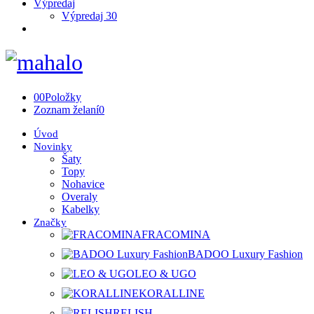
Výpredaj
Výpredaj 30
0
0
Položky
Zoznam želaní
0
Úvod
Novinky
Šaty
Topy
Nohavice
Overaly
Kabelky
Značky
FRACOMINA
BADOO Luxury Fashion
LEO & UGO
KORALLINE
RELISH