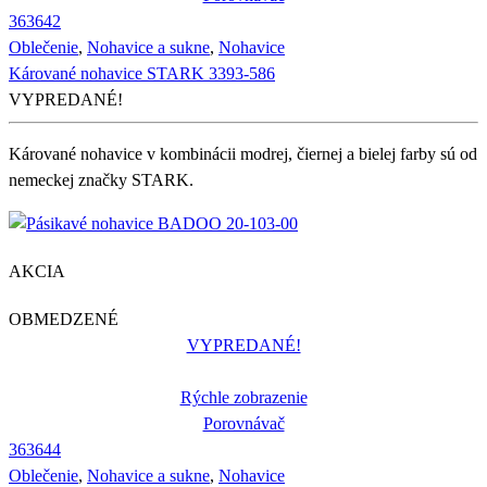
36
36
42
Oblečenie
,
Nohavice a sukne
,
Nohavice
Kárované nohavice STARK 3393-586
VYPREDANÉ!
Kárované nohavice v kombinácii modrej, čiernej a bielej farby sú od
nemeckej značky STARK.
AKCIA
OBMEDZENÉ
VYPREDANÉ!
Rýchle zobrazenie
Porovnávač
36
36
44
Oblečenie
,
Nohavice a sukne
,
Nohavice