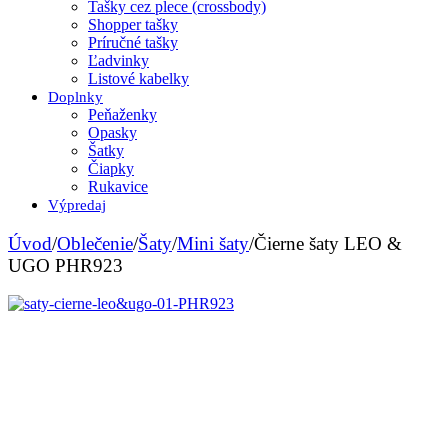
Tašky cez plece (crossbody)
Shopper tašky
Príručné tašky
Ľadvinky
Listové kabelky
Doplnky
Peňaženky
Opasky
Šatky
Čiapky
Rukavice
Výpredaj
Úvod
/
Oblečenie
/
Šaty
/
Mini šaty
/
Čierne šaty LEO &
UGO PHR923