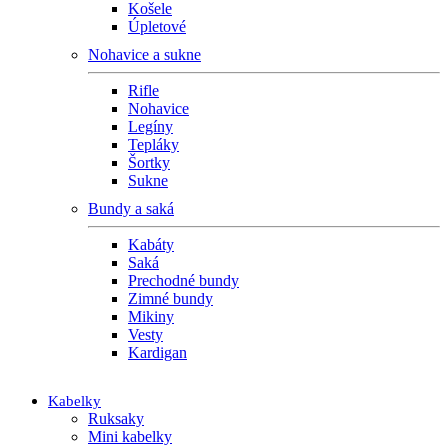
Košele
Úpletové
Nohavice a sukne
Rifle
Nohavice
Legíny
Tepláky
Šortky
Sukne
Bundy a saká
Kabáty
Saká
Prechodné bundy
Zimné bundy
Mikiny
Vesty
Kardigan
Kabelky
Ruksaky
Mini kabelky