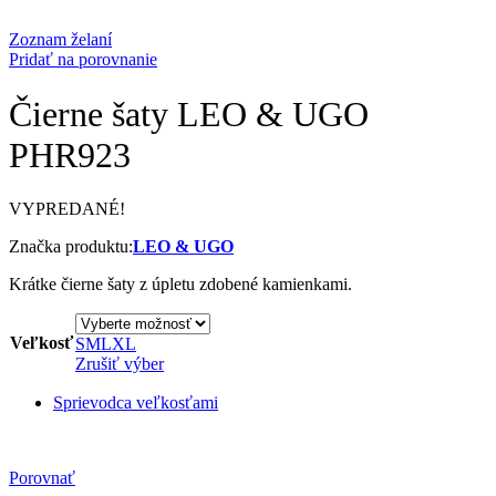
Zoznam želaní
Pridať na porovnanie
Čierne šaty LEO & UGO
PHR923
VYPREDANÉ!
Značka produktu:
LEO & UGO
Krátke čierne šaty z úpletu zdobené kamienkami.
Veľkosť
S
M
L
XL
Zrušiť výber
Sprievodca veľkosťami
Porovnať