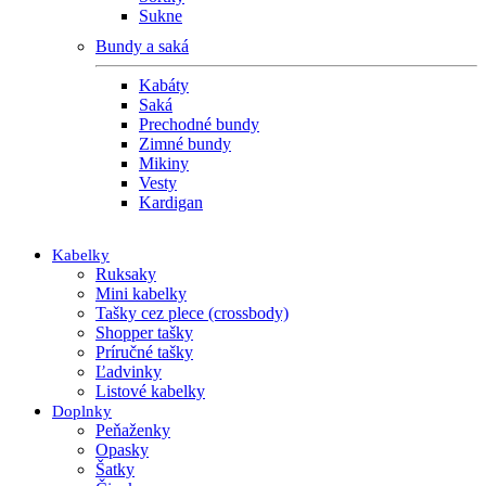
Sukne
Bundy a saká
Kabáty
Saká
Prechodné bundy
Zimné bundy
Mikiny
Vesty
Kardigan
Kabelky
Ruksaky
Mini kabelky
Tašky cez plece (crossbody)
Shopper tašky
Príručné tašky
Ľadvinky
Listové kabelky
Doplnky
Peňaženky
Opasky
Šatky