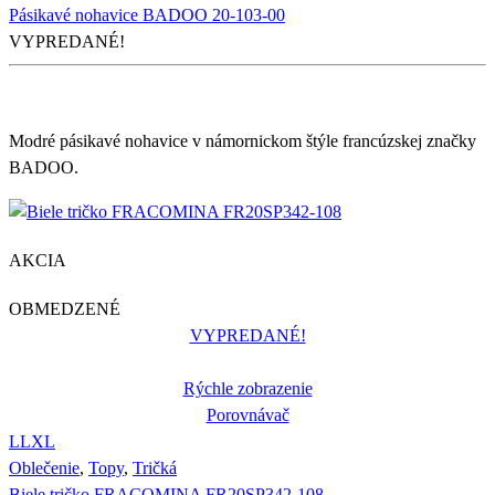
Pásikavé nohavice BADOO 20-103-00
VYPREDANÉ!
Modré pásikavé nohavice v námornickom štýle francúzskej značky
BADOO.
AKCIA
OBMEDZENÉ
VYPREDANÉ!
Rýchle zobrazenie
Porovnávač
L
L
XL
Oblečenie
,
Topy
,
Tričká
Biele tričko FRACOMINA FR20SP342-108