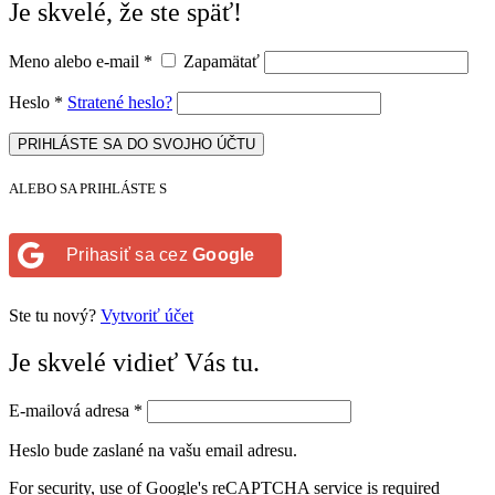
Je skvelé, že ste späť!
Meno alebo e-mail
*
Zapamätať
Heslo
*
Stratené heslo?
PRIHLÁSTE SA DO SVOJHO ÚČTU
ALEBO SA PRIHLÁSTE S
Prihasiť sa cez
Google
Ste tu nový?
Vytvoriť účet
Je skvelé vidieť Vás tu.
E-mailová adresa
*
Heslo bude zaslané na vašu email adresu.
For security, use of Google's reCAPTCHA service is required