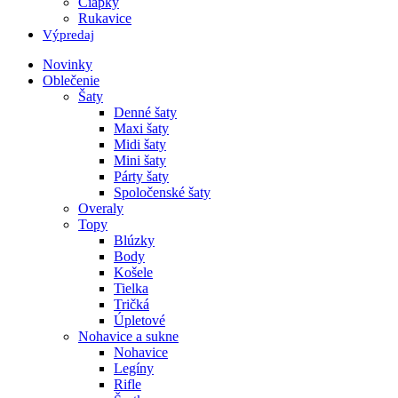
Čiapky
Rukavice
Výpredaj
Novinky
Oblečenie
Šaty
Denné šaty
Maxi šaty
Midi šaty
Mini šaty
Párty šaty
Spoločenské šaty
Overaly
Topy
Blúzky
Body
Košele
Tielka
Tričká
Úpletové
Nohavice a sukne
Nohavice
Legíny
Rifle