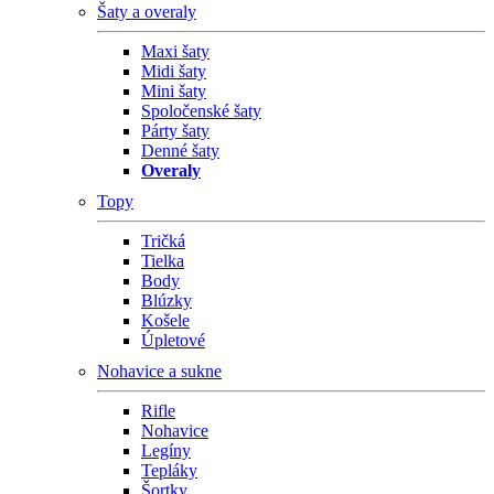
Šaty a overaly
Maxi šaty
Midi šaty
Mini šaty
Spoločenské šaty
Párty šaty
Denné šaty
Overaly
Topy
Tričká
Tielka
Body
Blúzky
Košele
Úpletové
Nohavice a sukne
Rifle
Nohavice
Legíny
Tepláky
Šortky