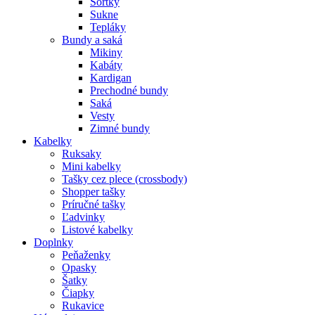
Šortky
Sukne
Tepláky
Bundy a saká
Mikiny
Kabáty
Kardigan
Prechodné bundy
Saká
Vesty
Zimné bundy
Kabelky
Ruksaky
Mini kabelky
Tašky cez plece (crossbody)
Shopper tašky
Príručné tašky
Ľadvinky
Listové kabelky
Doplnky
Peňaženky
Opasky
Šatky
Čiapky
Rukavice