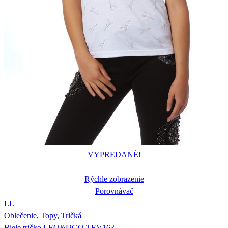
VYPREDANÉ!
Rýchle zobrazenie
Porovnávač
L
L
Oblečenie
,
Topy
,
Tričká
Biele tričko LEO&UGO TEV163