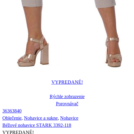
VYPREDANÉ!
Rýchle zobrazenie
Porovnávač
36
36
38
40
Oblečenie
,
Nohavice a sukne
,
Nohavice
Béžové nohavice STARK 3392-118
VYPREDANÉ!