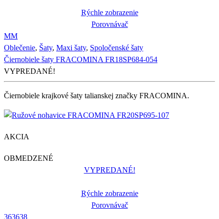
Rýchle zobrazenie
Porovnávač
M
M
Oblečenie
,
Šaty
,
Maxi šaty
,
Spoločenské šaty
Čiernobiele šaty FRACOMINA FR18SP684-054
VYPREDANÉ!
Čiernobiele krajkové šaty talianskej značky FRACOMINA.
AKCIA
OBMEDZENÉ
VYPREDANÉ!
Rýchle zobrazenie
Porovnávač
36
36
38