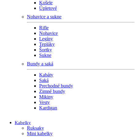
Košele
Úpletové
Nohavice a sukne
Rifle
Nohavice
Legíny
Tepláky
Šortky
Sukne
Bundy a saká
Kabáty
Saká
Prechodné bundy
Zimné bundy
Mikiny
Vesty
Kardigan
Kabelky
Ruksaky
Mini kabelky