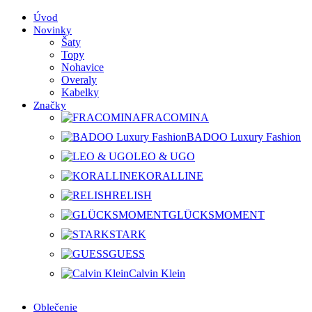
Úvod
Novinky
Šaty
Topy
Nohavice
Overaly
Kabelky
Značky
FRACOMINA
BADOO Luxury Fashion
LEO & UGO
KORALLINE
RELISH
GLÜCKSMOMENT
STARK
GUESS
Calvin Klein
Oblečenie