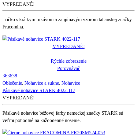
VYPREDANÉ!
Tričko s krátkym rukávom a zaujímavým vzorom talianskej značky
Fracomina.
VYPREDANÉ!
Rýchle zobrazenie
Porovnávač
36
36
38
Oblečenie
,
Nohavice a sukne
,
Nohavice
Pásikavé nohavice STARK 4022-117
VYPREDANÉ!
Pásikavé nohavice béžovej farby nemeckej značky STARK sú
veľmi pohodlné na každodenné nosenie.