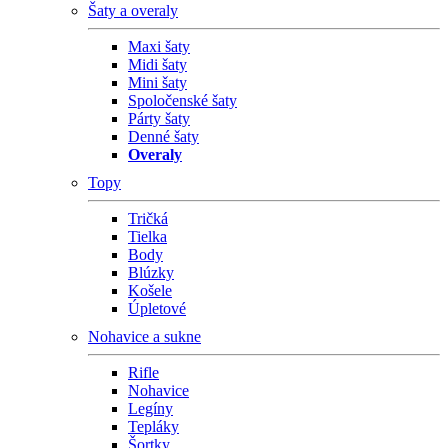
Šaty a overaly
Maxi šaty
Midi šaty
Mini šaty
Spoločenské šaty
Párty šaty
Denné šaty
Overaly
Topy
Tričká
Tielka
Body
Blúzky
Košele
Úpletové
Nohavice a sukne
Rifle
Nohavice
Legíny
Tepláky
Šortky