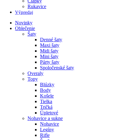
Čiapky
Rukavice
Výpredaj
Novinky
Oblečenie
Šaty
Denné šaty
Maxi šaty
Midi šaty
Mini šaty
Párty šaty
Spoločenské šaty
Overaly
Topy
Blúzky
Body
Košele
Tielka
Tričká
Úpletové
Nohavice a sukne
Nohavice
Legíny
Rifle