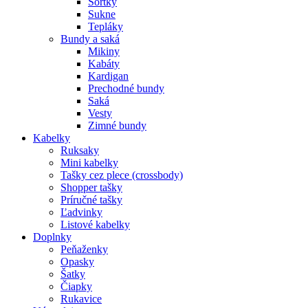
Šortky
Sukne
Tepláky
Bundy a saká
Mikiny
Kabáty
Kardigan
Prechodné bundy
Saká
Vesty
Zimné bundy
Kabelky
Ruksaky
Mini kabelky
Tašky cez plece (crossbody)
Shopper tašky
Príručné tašky
Ľadvinky
Listové kabelky
Doplnky
Peňaženky
Opasky
Šatky
Čiapky
Rukavice