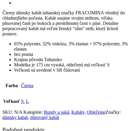
Čierny dámsky kabát talianskej značky FRACOMINA vhodný do
chladnejšieho počasia. Kabát zaujme svojim strihom, vďaka
plisovanej časti po bokoch a prestrihnutej časti v páse. Detailne
prepracovaný kabát má veľmi ženský “slim” strih, ktorý lichotí
postave.
65% polyester, 32% viskóza, 3% elastan + 97% polyester, 3%
elastan
bez prania
Krajina pôvodu Taliansko
Modelka je 175 cm vysoká, oblečenú má veľkosť S
Veľkosti sú uvedené v SR číslovaní
Farba
Čierna
Veľkosť
S
,
L
SKU:
N/A
Kategórie:
Bundy a saká
,
Kabáty
,
Oblečenie
Značky:
dámsky kabát
,
plisovaný kabát
Podobné produkty