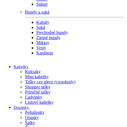
Sukne
Bundy a saká
Kabáty
Saká
Prechodné bundy
Zimné bundy
Mikiny
Vesty
Kardigan
Kabelky
Ruksaky
Mini kabelky
Tašky cez plece (crossbody)
Shopper tašky
Príručné tašky
Ľadvinky
Listové kabelky
Doplnky
Peňaženky
Opasky
Šatky