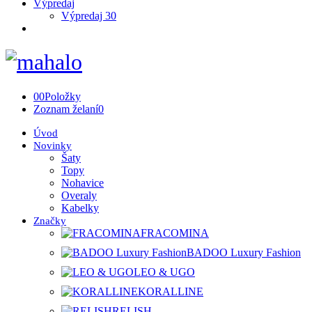
Výpredaj
Výpredaj 30
0
0
Položky
Zoznam želaní
0
Úvod
Novinky
Šaty
Topy
Nohavice
Overaly
Kabelky
Značky
FRACOMINA
BADOO Luxury Fashion
LEO & UGO
KORALLINE
RELISH