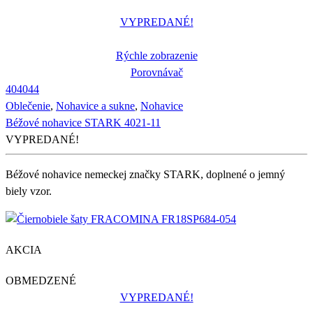
VYPREDANÉ!
Rýchle zobrazenie
Porovnávač
40
40
44
Oblečenie
,
Nohavice a sukne
,
Nohavice
Béžové nohavice STARK 4021-11
VYPREDANÉ!
Béžové nohavice nemeckej značky STARK, doplnené o jemný
biely vzor.
AKCIA
OBMEDZENÉ
VYPREDANÉ!