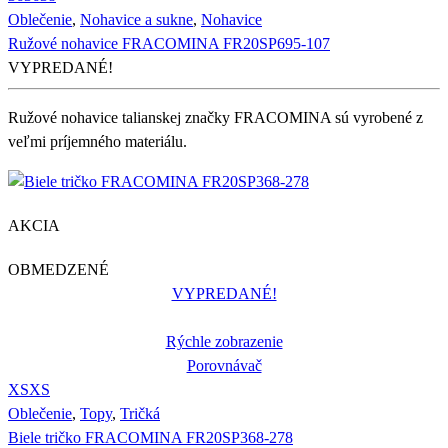
Oblečenie
,
Nohavice a sukne
,
Nohavice
Ružové nohavice FRACOMINA FR20SP695-107
VYPREDANÉ!
Ružové nohavice talianskej značky FRACOMINA sú vyrobené z
veľmi príjemného materiálu.
AKCIA
OBMEDZENÉ
VYPREDANÉ!
Rýchle zobrazenie
Porovnávač
XS
XS
Oblečenie
,
Topy
,
Tričká
Biele tričko FRACOMINA FR20SP368-278