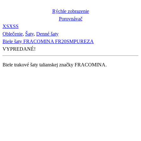
Rýchle zobrazenie
Porovnávač
XS
XS
S
Oblečenie
,
Šaty
,
Denné šaty
Biele šaty FRACOMINA FR20SMPUREZA
VYPREDANÉ!
Biele trakové šaty talianskej značky FRACOMINA.