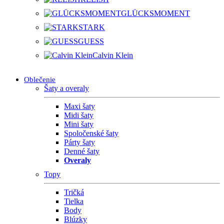
GLÜCKSMOMENT
STARK
GUESS
Calvin Klein
Oblečenie
Šaty a overaly
Maxi šaty
Midi šaty
Mini šaty
Spoločenské šaty
Párty šaty
Denné šaty
Overaly
Topy
Tričká
Tielka
Body
Blúzky