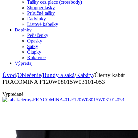
Tašky cez plece (crossbody)
Shopper tašky
Príručné tašky
Ľadvinky
Listové kabelky
Doplnky
Peňaženky
Opasky
Šatky
Čiapky
Rukavice
Výpredaj
Úvod
/
Oblečenie
/
Bundy a saká
/
Kabáty
/
Čierny kabát
FRACOMINA F120W08015W03101-053
Vypredané