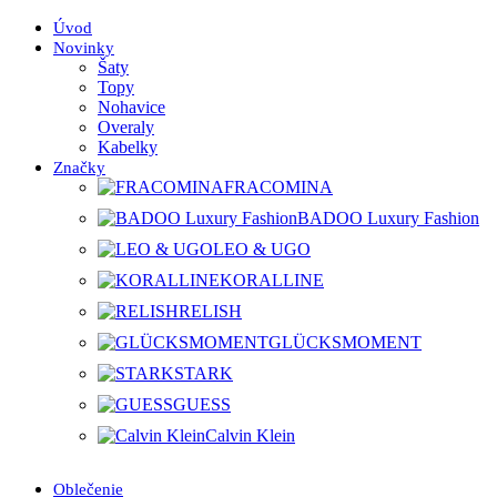
Úvod
Novinky
Šaty
Topy
Nohavice
Overaly
Kabelky
Značky
FRACOMINA
BADOO Luxury Fashion
LEO & UGO
KORALLINE
RELISH
GLÜCKSMOMENT
STARK
GUESS
Calvin Klein
Oblečenie