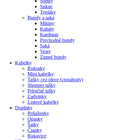
Šortky
Sukne
Tepláky
Bundy a saká
Mikiny
Kabáty
Kardigan
Prechodné bundy
Saká
Vesty
Zimné bundy
Kabelky
Ruksaky
Mini kabelky
Tašky cez plece (crossbody)
Shopper tašky
Príručné tašky
Ľadvinky
Listové kabelky
Doplnky
Peňaženky
Opasky
Šatky
Čiapky
Rukavice