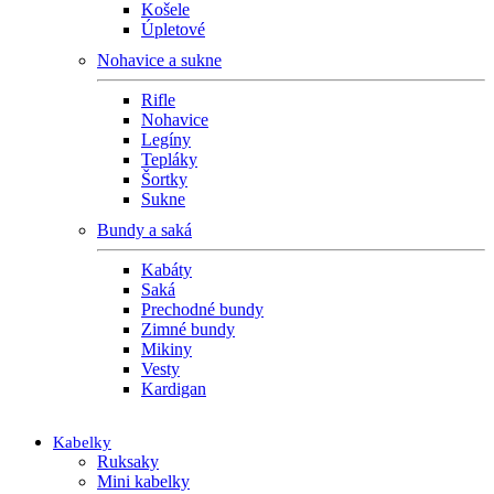
Košele
Úpletové
Nohavice a sukne
Rifle
Nohavice
Legíny
Tepláky
Šortky
Sukne
Bundy a saká
Kabáty
Saká
Prechodné bundy
Zimné bundy
Mikiny
Vesty
Kardigan
Kabelky
Ruksaky
Mini kabelky