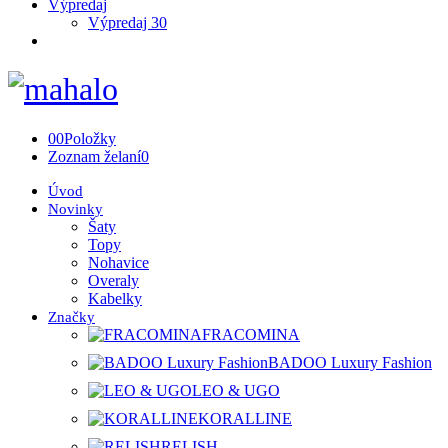
Výpredaj
Výpredaj 30
0
0
Položky
Zoznam želaní
0
Úvod
Novinky
Šaty
Topy
Nohavice
Overaly
Kabelky
Značky
FRACOMINA
BADOO Luxury Fashion
LEO & UGO
KORALLINE
RELISH