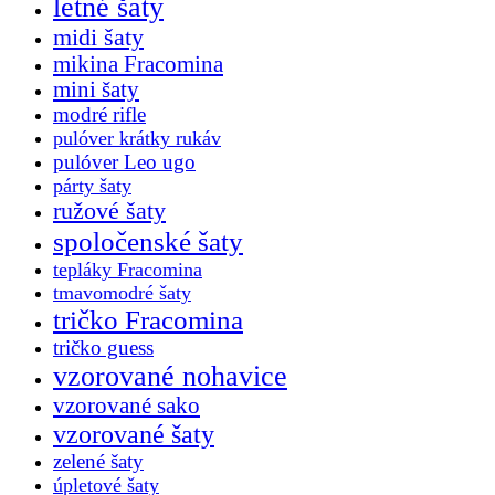
letné šaty
midi šaty
mikina Fracomina
mini šaty
modré rifle
pulóver krátky rukáv
pulóver Leo ugo
párty šaty
ružové šaty
spoločenské šaty
tepláky Fracomina
tmavomodré šaty
tričko Fracomina
tričko guess
vzorované nohavice
vzorované sako
vzorované šaty
zelené šaty
úpletové šaty