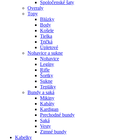
Spoločenské šaty
Overaly
Topy
Blúzky
Body
Košele
Tielka
Tričká
Úpletové
Nohavice a sukne
Nohavice
Legíny
Rifle
Šortky
Sukne
Tepláky
Bundy a saká
Mikiny
Kabáty
Kardigan
Prechodné bundy
Saká
Vesty
Zimné bundy
Kabelky