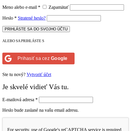
Meno alebo e-mail
*
Zapamätať
Heslo
*
Stratené heslo?
PRIHLÁSTE SA DO SVOJHO ÚČTU
ALEBO SA PRIHLÁSTE S
Prihasiť sa cez
Google
Ste tu nový?
Vytvoriť účet
Je skvelé vidieť Vás tu.
E-mailová adresa
*
Heslo bude zaslané na vašu email adresu.
For security, use of Google's reCAPTCHA service is required