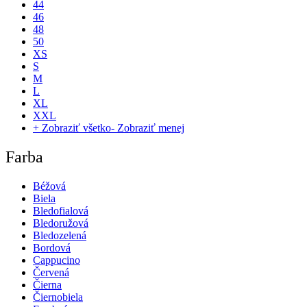
44
46
48
50
XS
S
M
L
XL
XXL
+ Zobraziť všetko
- Zobraziť menej
Farba
Béžová
Biela
Bledofialová
Bledoružová
Bledozelená
Bordová
Cappucino
Červená
Čierna
Čiernobiela