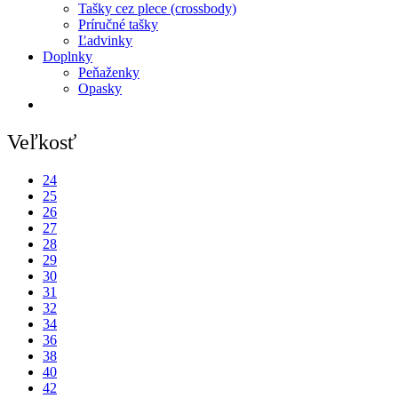
Tašky cez plece (crossbody)
Príručné tašky
Ľadvinky
Doplnky
Peňaženky
Opasky
Veľkosť
24
25
26
27
28
29
30
31
32
34
36
38
40
42