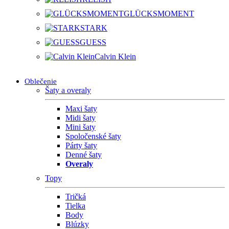
GLÜCKSMOMENT
STARK
GUESS
Calvin Klein
Oblečenie
Šaty a overaly
Maxi šaty
Midi šaty
Mini šaty
Spoločenské šaty
Párty šaty
Denné šaty
Overaly
Topy
Tričká
Tielka
Body
Blúzky