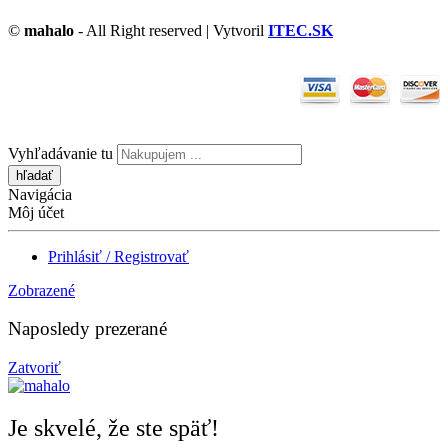
©
mahalo
- All Right reserved | Vytvoril
ITEC.SK
Vyhľadávanie tu
Navigácia
Môj účet
Prihlásiť / Registrovať
Zobrazené
Naposledy prezerané
Zatvoriť
Je skvelé, že ste späť!