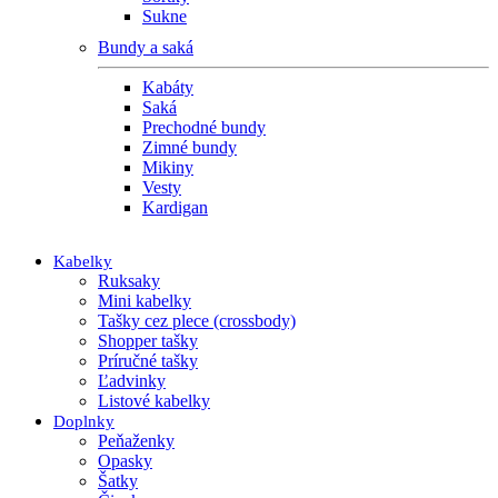
Sukne
Bundy a saká
Kabáty
Saká
Prechodné bundy
Zimné bundy
Mikiny
Vesty
Kardigan
Kabelky
Ruksaky
Mini kabelky
Tašky cez plece (crossbody)
Shopper tašky
Príručné tašky
Ľadvinky
Listové kabelky
Doplnky
Peňaženky
Opasky
Šatky