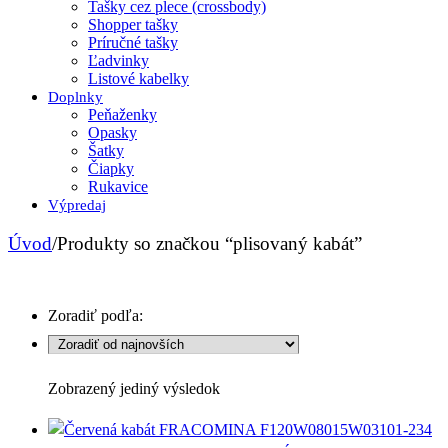
Tašky cez plece (crossbody)
Shopper tašky
Príručné tašky
Ľadvinky
Listové kabelky
Doplnky
Peňaženky
Opasky
Šatky
Čiapky
Rukavice
Výpredaj
Úvod
/
Produkty so značkou “plisovaný kabát”
Zoradiť podľa:
Zobrazený jediný výsledok