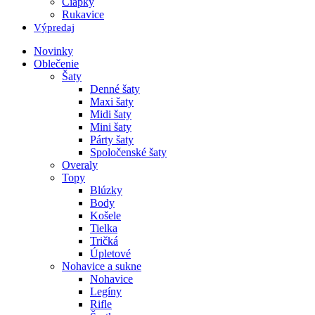
Čiapky
Rukavice
Výpredaj
Novinky
Oblečenie
Šaty
Denné šaty
Maxi šaty
Midi šaty
Mini šaty
Párty šaty
Spoločenské šaty
Overaly
Topy
Blúzky
Body
Košele
Tielka
Tričká
Úpletové
Nohavice a sukne
Nohavice
Legíny
Rifle