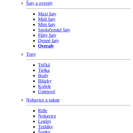
Šaty a overaly
Maxi šaty
Midi šaty
Mini šaty
Spoločenské šaty
Párty šaty
Denné šaty
Overaly
Topy
Tričká
Tielka
Body
Blúzky
Košele
Úpletové
Nohavice a sukne
Rifle
Nohavice
Legíny
Tepláky
Šortky