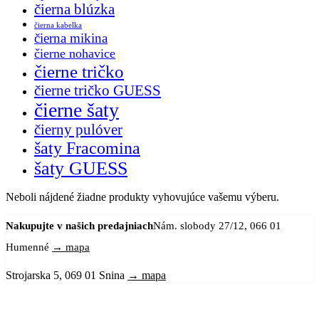
čierna blúzka
čierna kabelka
čierna mikina
čierne nohavice
čierne tričko
čierne tričko GUESS
čierne šaty
čierny pulóver
šaty Fracomina
šaty GUESS
Neboli nájdené žiadne produkty vyhovujúce vašemu výberu.
Nakupujte v našich predajniach
Nám. slobody 27/12, 066 01
Humenné
→ mapa
Strojarska 5, 069 01 Snina
→ mapa