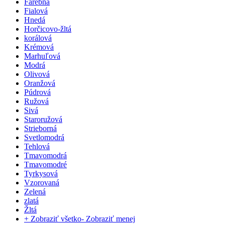
Farebná
Fialová
Hnedá
Horčicovo-žltá
korálová
Krémová
Marhuľová
Modrá
Olivová
Oranžová
Púdrová
Ružová
Sivá
Staroružová
Strieborná
Svetlomodrá
Tehlová
Tmavomodrá
Tmavomodré
Tyrkysová
Vzorovaná
Zelená
zlatá
Žltá
+ Zobraziť všetko
- Zobraziť menej