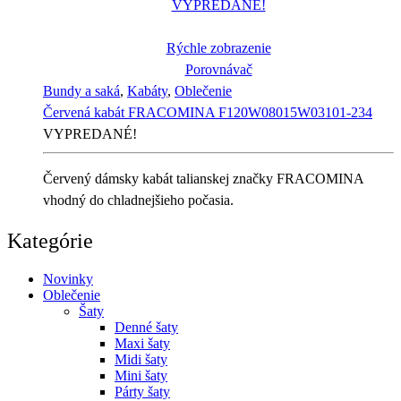
VYPREDANÉ!
Rýchle zobrazenie
Porovnávač
Bundy a saká
,
Kabáty
,
Oblečenie
Červená kabát FRACOMINA F120W08015W03101-234
VYPREDANÉ!
Červený dámsky kabát talianskej značky FRACOMINA
vhodný do chladnejšieho počasia.
Kategórie
Novinky
Oblečenie
Šaty
Denné šaty
Maxi šaty
Midi šaty
Mini šaty
Párty šaty