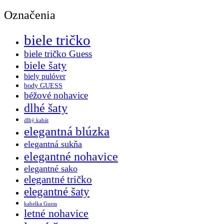
Označenia
biele tričko
biele tričko Guess
biele šaty
biely pulóver
body GUESS
béžové nohavice
dlhé šaty
dlhý kabát
elegantná blúzka
elegantná sukňa
elegantné nohavice
elegantné sako
elegantné tričko
elegantné šaty
kabelka Guess
letné nohavice