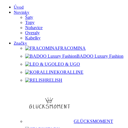
Úvod
Novinky
Šaty
Topy
Nohavice
Overaly
Kabelky
Značky
FRACOMINA
BADOO Luxury Fashion
LEO & UGO
KORALLINE
RELISH
GLÜCKSMOMENT