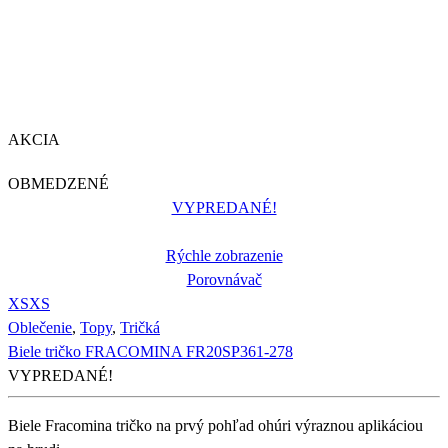
AKCIA
OBMEDZENÉ
VYPREDANÉ!
Rýchle zobrazenie
Porovnávač
XS
XS
Oblečenie
,
Topy
,
Tričká
Biele tričko FRACOMINA FR20SP361-278
VYPREDANÉ!
Biele Fracomina tričko na prvý pohľad ohúri výraznou aplikáciou