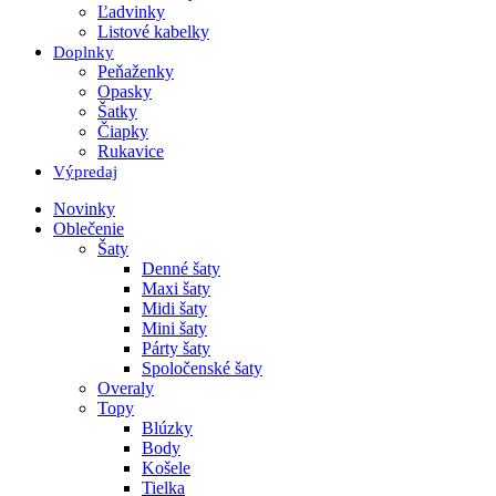
Ľadvinky
Listové kabelky
Doplnky
Peňaženky
Opasky
Šatky
Čiapky
Rukavice
Výpredaj
Novinky
Oblečenie
Šaty
Denné šaty
Maxi šaty
Midi šaty
Mini šaty
Párty šaty
Spoločenské šaty
Overaly
Topy
Blúzky
Body
Košele
Tielka