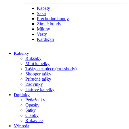
Kabáty
Saká
Prechodné bundy
Zimné bundy
Mikiny
Vesty
Kardigan
Kabelky
Ruksaky
Mini kabelky
Tašky cez plece (crossbody)
Shopper tašky
Príručné tašky
Ľadvinky
Listové kabelky
Doplnky
Peňaženky
Opasky
Šatky
Čiapky
Rukavice
Výpredaj