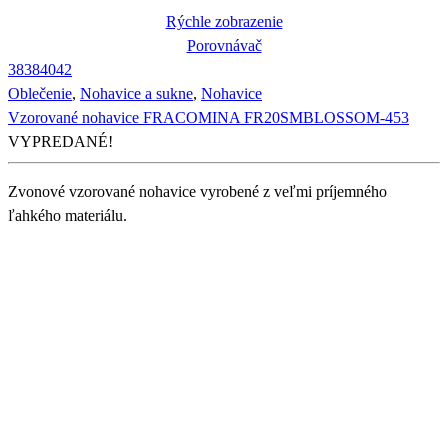
Rýchle zobrazenie
Porovnávač
38
38
40
42
Oblečenie
,
Nohavice a sukne
,
Nohavice
Vzorované nohavice FRACOMINA FR20SMBLOSSOM-453
VYPREDANÉ!
Zvonové vzorované nohavice vyrobené z veľmi príjemného
ľahkého materiálu.