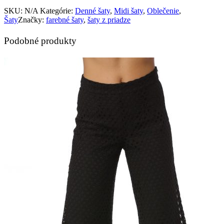
SKU:
N/A
Kategórie:
Denné šaty
,
Midi šaty
,
Oblečenie
,
Šaty
Značky:
farebné šaty
,
šaty z priadze
Podobné produkty