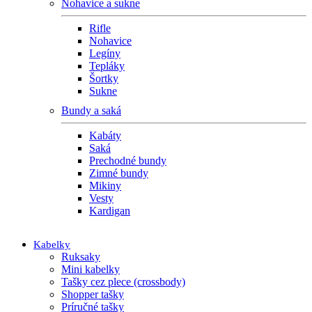
Nohavice a sukne
Rifle
Nohavice
Legíny
Tepláky
Šortky
Sukne
Bundy a saká
Kabáty
Saká
Prechodné bundy
Zimné bundy
Mikiny
Vesty
Kardigan
Kabelky
Ruksaky
Mini kabelky
Tašky cez plece (crossbody)
Shopper tašky
Príručné tašky