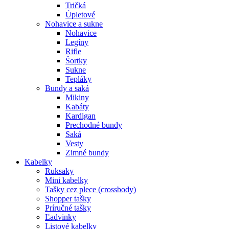
Tričká
Úpletové
Nohavice a sukne
Nohavice
Legíny
Rifle
Šortky
Sukne
Tepláky
Bundy a saká
Mikiny
Kabáty
Kardigan
Prechodné bundy
Saká
Vesty
Zimné bundy
Kabelky
Ruksaky
Mini kabelky
Tašky cez plece (crossbody)
Shopper tašky
Príručné tašky
Ľadvinky
Listové kabelky