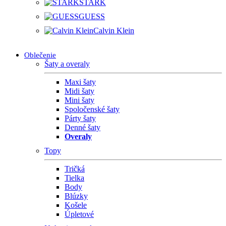
STARK
GUESS
Calvin Klein
Oblečenie
Šaty a overaly
Maxi šaty
Midi šaty
Mini šaty
Spoločenské šaty
Párty šaty
Denné šaty
Overaly
Topy
Tričká
Tielka
Body
Blúzky
Košele
Úpletové