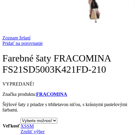
Zoznam želaní
Pridať na porovnanie
Farebné šaty FRACOMINA
FS21SD5003K421FD-210
VYPREDANÉ!
Značka produktu:
FRACOMINA
Štýlové šaty z priadze s trblietavou niťou, s krásnymi pastelovými
farbami.
Veľkosť
XS
S
M
Zrušiť výber