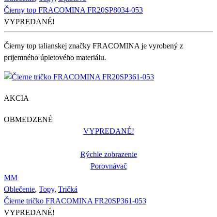
Čierny top FRACOMINA FR20SP8034-053
VYPREDANÉ!
Čierny top talianskej značky FRACOMINA je vyrobený z
prijemného úpletového materiálu.
AKCIA
OBMEDZENÉ
VYPREDANÉ!
Rýchle zobrazenie
Porovnávač
M
M
Oblečenie
,
Topy
,
Tričká
Čierne tričko FRACOMINA FR20SP361-053
VYPREDANÉ!