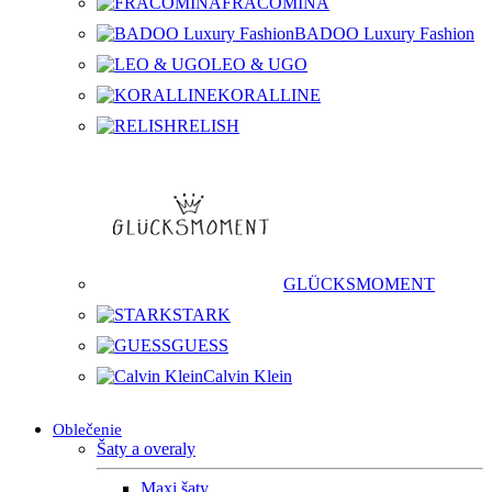
FRACOMINA
BADOO Luxury Fashion
LEO & UGO
KORALLINE
RELISH
GLÜCKSMOMENT
STARK
GUESS
Calvin Klein
Oblečenie
Šaty a overaly
Maxi šaty