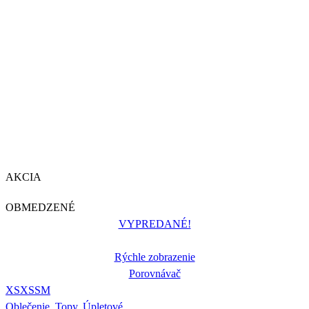
AKCIA
OBMEDZENÉ
VYPREDANÉ!
Rýchle zobrazenie
Porovnávač
XS
XS
S
M
Oblečenie
,
Topy
,
Úpletové