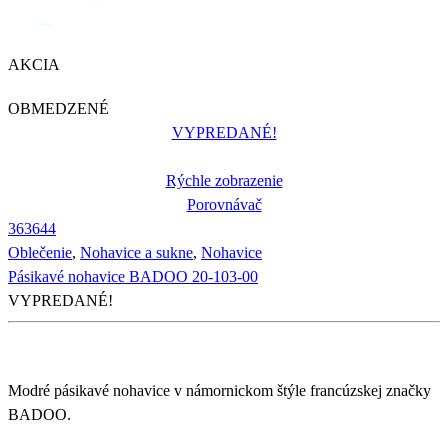
AKCIA
OBMEDZENÉ
VYPREDANÉ!
Rýchle zobrazenie
Porovnávač
36
36
44
Oblečenie
,
Nohavice a sukne
,
Nohavice
Pásikavé nohavice BADOO 20-103-00
VYPREDANÉ!
Modré pásikavé nohavice v námornickom štýle francúzskej značky
BADOO.