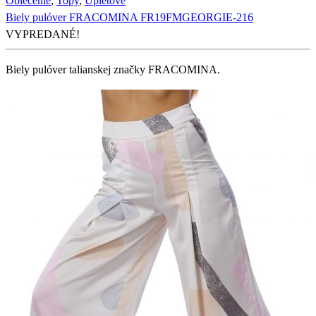
Oblečenie
,
Topy
,
Úpletové
Biely pulóver FRACOMINA FR19FMGEORGIE-216
VYPREDANÉ!
Biely pulóver talianskej značky FRACOMINA.