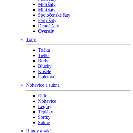
Midi šaty
Mini šaty
Spoločenské šaty
Párty šaty
Denné šaty
Overaly
Topy
Tričká
Tielka
Body
Blúzky
Košele
Úpletové
Nohavice a sukne
Rifle
Nohavice
Legíny
Tepláky
Šortky
Sukne
Bundy a saká