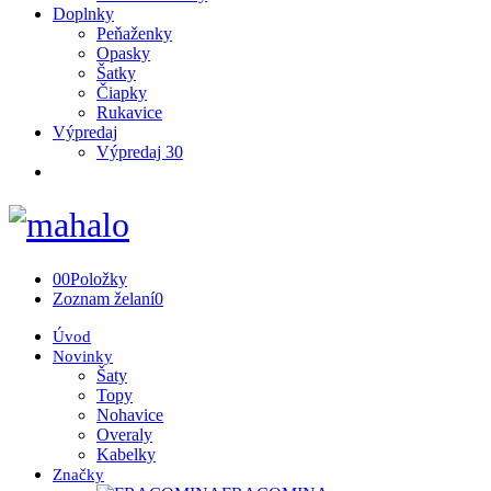
Doplnky
Peňaženky
Opasky
Šatky
Čiapky
Rukavice
Výpredaj
Výpredaj 30
0
0
Položky
Zoznam želaní
0
Úvod
Novinky
Šaty
Topy
Nohavice
Overaly
Kabelky
Značky