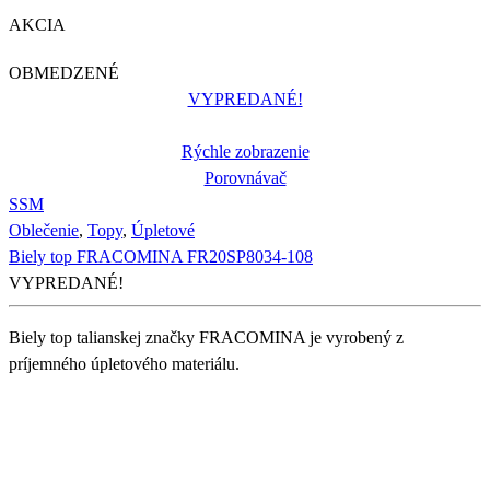
AKCIA
OBMEDZENÉ
VYPREDANÉ!
Rýchle zobrazenie
Porovnávač
S
S
M
Oblečenie
,
Topy
,
Úpletové
Biely top FRACOMINA FR20SP8034-108
VYPREDANÉ!
Biely top talianskej značky FRACOMINA je vyrobený z
príjemného úpletového materiálu.