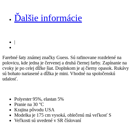
Ďalšie informácie
|
Farebné šaty známej značky Guess. Sú rafinovane rozdelené na
polovicu, kde jedna je červenej a druhá čiernej farby. Zapínanie na
cvoky je po celej dĺžke šiat. Doplnkom je aj čierny opasok. Rukávy
sú bohato nariasené a dĺžka je mini. Vhodné na spoločenskú
udalosť.
Polyester 95%, elastan 5%
Pranie na 30 °C
Krajina pôvodu USA
Modelka je 175 cm vysoká, oblečenú má veľkosť S
Veľkosti sú uvedené v SR číslovaní