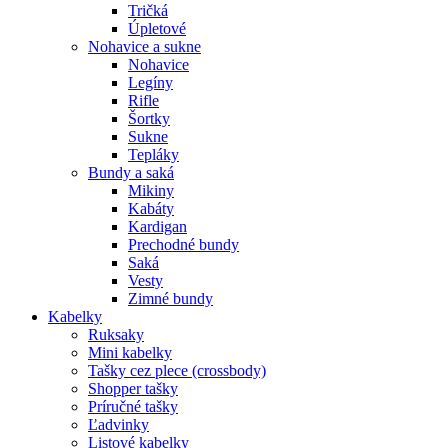
Tričká
Úpletové
Nohavice a sukne
Nohavice
Legíny
Rifle
Šortky
Sukne
Tepláky
Bundy a saká
Mikiny
Kabáty
Kardigan
Prechodné bundy
Saká
Vesty
Zimné bundy
Kabelky
Ruksaky
Mini kabelky
Tašky cez plece (crossbody)
Shopper tašky
Príručné tašky
Ľadvinky
Listové kabelky