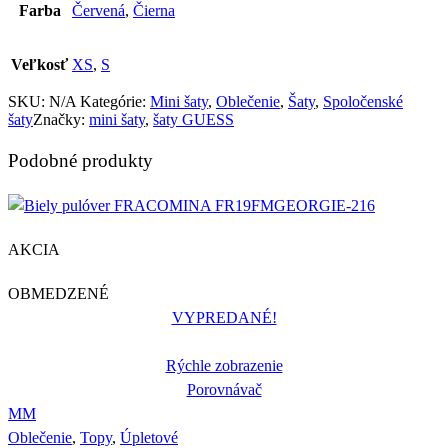
Farba
Červená
,
Čierna
Veľkosť
XS
,
S
SKU:
N/A
Kategórie:
Mini šaty
,
Oblečenie
,
Šaty
,
Spoločenské
šaty
Značky:
mini šaty
,
šaty GUESS
Podobné produkty
AKCIA
OBMEDZENÉ
VYPREDANÉ!
Rýchle zobrazenie
Porovnávač
M
M
Oblečenie
,
Topy
,
Úpletové