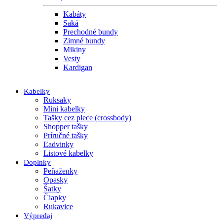
Kabáty
Saká
Prechodné bundy
Zimné bundy
Mikiny
Vesty
Kardigan
Kabelky
Ruksaky
Mini kabelky
Tašky cez plece (crossbody)
Shopper tašky
Príručné tašky
Ľadvinky
Listové kabelky
Doplnky
Peňaženky
Opasky
Šatky
Čiapky
Rukavice
Výpredaj