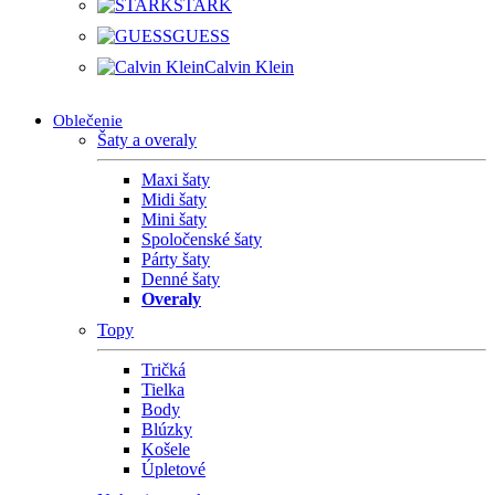
STARK
GUESS
Calvin Klein
Oblečenie
Šaty a overaly
Maxi šaty
Midi šaty
Mini šaty
Spoločenské šaty
Párty šaty
Denné šaty
Overaly
Topy
Tričká
Tielka
Body
Blúzky
Košele
Úpletové