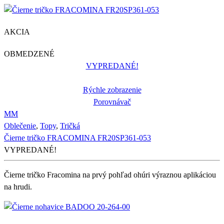
AKCIA
OBMEDZENÉ
VYPREDANÉ!
Rýchle zobrazenie
Porovnávač
M
M
Oblečenie
,
Topy
,
Tričká
Čierne tričko FRACOMINA FR20SP361-053
VYPREDANÉ!
Čierne tričko Fracomina na prvý pohľad ohúri výraznou aplikáciou
na hrudi.