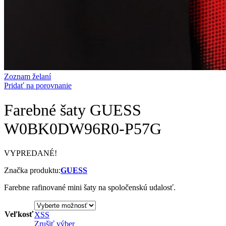
Zoznam želaní
Pridať na porovnanie
Farebné šaty GUESS
W0BK0DW96R0-P57G
VYPREDANÉ!
Značka produktu:
GUESS
Farebne rafinované mini šaty na spoločenskú udalosť.
Veľkosť
XS
S
Zrušiť výber