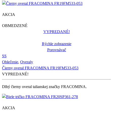
AKCIA
OBMEDZENÉ
VYPREDANÉ!
Rýchle zobrazenie
Porovnávač
S
S
Oblečenie
,
Overaly
Čierny overal FRACOMINA FR19FM533-053
VYPREDANÉ!
Dlhý čierny overal talianskej značky FRACOMINA.
AKCIA