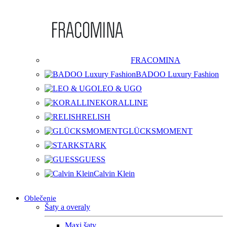
FRACOMINA
BADOO Luxury Fashion
LEO & UGO
KORALLINE
RELISH
GLÜCKSMOMENT
STARK
GUESS
Calvin Klein
Oblečenie
Šaty a overaly
Maxi šaty