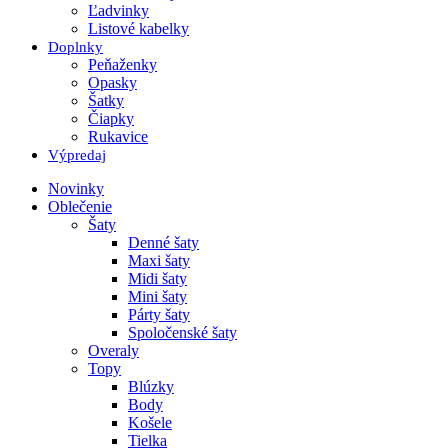
Ľadvinky
Listové kabelky
Doplnky
Peňaženky
Opasky
Šatky
Čiapky
Rukavice
Výpredaj
Novinky
Oblečenie
Šaty
Denné šaty
Maxi šaty
Midi šaty
Mini šaty
Párty šaty
Spoločenské šaty
Overaly
Topy
Blúzky
Body
Košele
Tielka