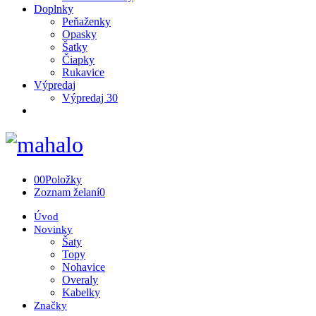
Doplnky
Peňaženky
Opasky
Šatky
Čiapky
Rukavice
Výpredaj
Výpredaj 30
0
0
Položky
Zoznam želaní
0
Úvod
Novinky
Šaty
Topy
Nohavice
Overaly
Kabelky
Značky