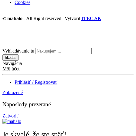
Cookies
©
mahalo
- All Right reserved | Vytvoril
ITEC.SK
Vyhľadávanie tu
Navigácia
Môj účet
Prihlásiť / Registrovať
Zobrazené
Naposledy prezerané
Zatvoriť
Je skvelé, že ste späť!