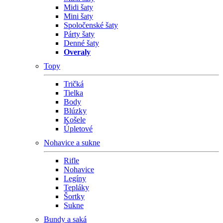
Midi šaty
Mini šaty
Spoločenské šaty
Párty šaty
Denné šaty
Overaly
Topy
Tričká
Tielka
Body
Blúzky
Košele
Úpletové
Nohavice a sukne
Rifle
Nohavice
Legíny
Tepláky
Šortky
Sukne
Bundy a saká