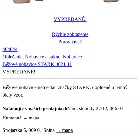
VYPREDANÉ!
Rýchle zobrazenie
Porovnávač
40
40
44
Oblečenie
,
Nohavice a sukne
,
Nohavice
Béžové nohavice STARK 4021-11
VYPREDANÉ!
Béžové nohavice nemeckej značky STARK, doplnené o jemný
biely vzor.
Nakupujte v našich predajniach
Nám. slobody 27/12, 066 01
Humenné
→ mapa
Strojarska 5, 069 01 Snina
→ mapa