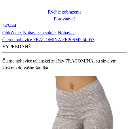
Rýchle zobrazenie
Porovnávač
34
34
44
Oblečenie
,
Nohavice a sukne
,
Nohavice
Čierne nohavice FRACOMINA FR20SM524-053
VYPREDANÉ!
Čierne nohavice talianskej značky FRACOMINA, sú skvelým
kúskom do vášho šatníka.