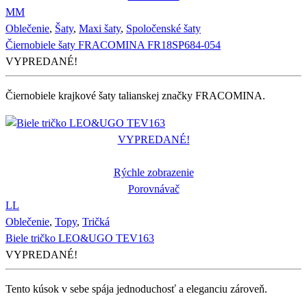
M
M
Oblečenie
,
Šaty
,
Maxi šaty
,
Spoločenské šaty
Čiernobiele šaty FRACOMINA FR18SP684-054
VYPREDANÉ!
Čiernobiele krajkové šaty talianskej značky FRACOMINA.
VYPREDANÉ!
Rýchle zobrazenie
Porovnávač
L
L
Oblečenie
,
Topy
,
Tričká
Biele tričko LEO&UGO TEV163
VYPREDANÉ!
Tento kúsok v sebe spája jednoduchosť a eleganciu zároveň.