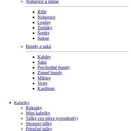
Nohavice a sukne
Rifle
Nohavice
Legíny
Tepláky
Šortky
Sukne
Bundy a saká
Kabáty
Saká
Prechodné bundy
Zimné bundy
Mikiny
Vesty
Kardigan
Kabelky
Ruksaky
Mini kabelky
Tašky cez plece (crossbody)
Shopper tašky
Príručné tašky