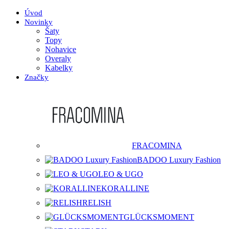
Úvod
Novinky
Šaty
Topy
Nohavice
Overaly
Kabelky
Značky
FRACOMINA
BADOO Luxury Fashion
LEO & UGO
KORALLINE
RELISH
GLÜCKSMOMENT