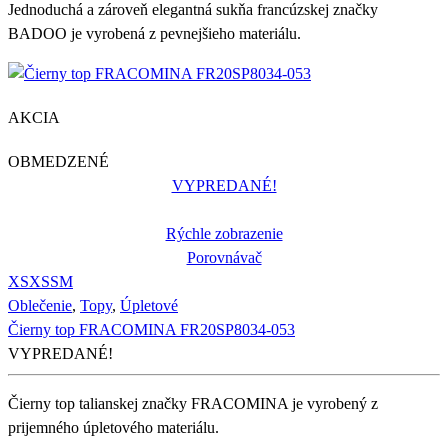
Jednoduchá a zároveň elegantná sukňa francúzskej značky
BADOO je vyrobená z pevnejšieho materiálu.
AKCIA
OBMEDZENÉ
VYPREDANÉ!
Rýchle zobrazenie
Porovnávač
XS
XS
S
M
Oblečenie
,
Topy
,
Úpletové
Čierny top FRACOMINA FR20SP8034-053
VYPREDANÉ!
Čierny top talianskej značky FRACOMINA je vyrobený z
prijemného úpletového materiálu.