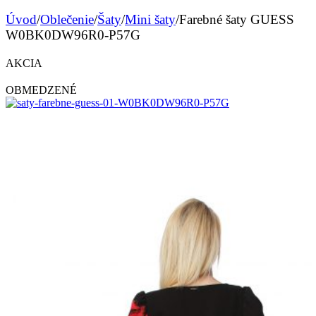
Úvod
/
Oblečenie
/
Šaty
/
Mini šaty
/
Farebné šaty GUESS
W0BK0DW96R0-P57G
AKCIA
OBMEDZENÉ