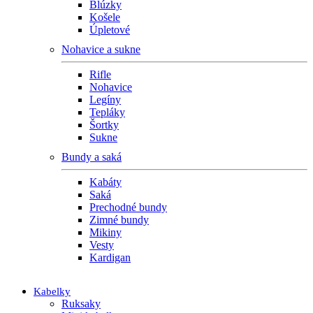
Blúzky
Košele
Úpletové
Nohavice a sukne
Rifle
Nohavice
Legíny
Tepláky
Šortky
Sukne
Bundy a saká
Kabáty
Saká
Prechodné bundy
Zimné bundy
Mikiny
Vesty
Kardigan
Kabelky
Ruksaky