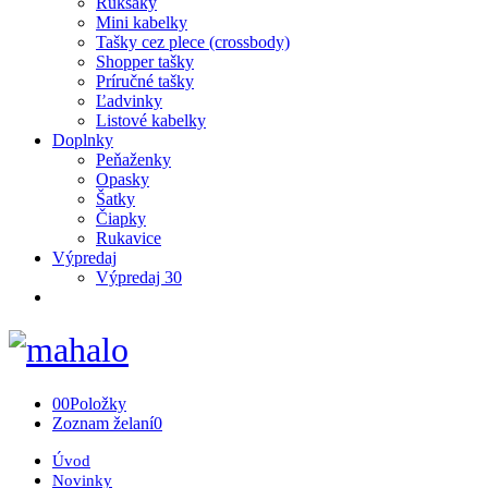
Ruksaky
Mini kabelky
Tašky cez plece (crossbody)
Shopper tašky
Príručné tašky
Ľadvinky
Listové kabelky
Doplnky
Peňaženky
Opasky
Šatky
Čiapky
Rukavice
Výpredaj
Výpredaj 30
0
0
Položky
Zoznam želaní
0
Úvod
Novinky