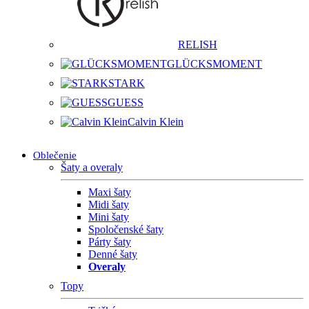
RELISH
GLÜCKSMOMENT
STARK
GUESS
Calvin Klein
Oblečenie
Šaty a overaly
Maxi šaty
Midi šaty
Mini šaty
Spoločenské šaty
Párty šaty
Denné šaty
Overaly
Topy