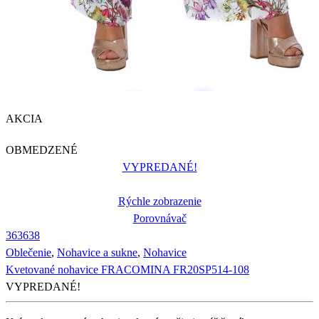
AKCIA
OBMEDZENÉ
VYPREDANÉ!
Rýchle zobrazenie
Porovnávač
36
36
38
Oblečenie
,
Nohavice a sukne
,
Nohavice
Kvetované nohavice FRACOMINA FR20SP514-108
VYPREDANÉ!