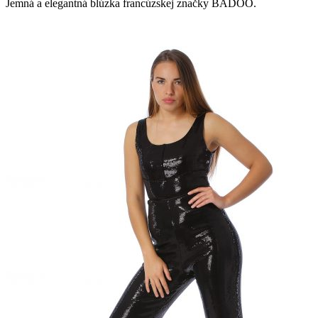
Jemná a elegantná blúzka francúzskej značky BADOO.