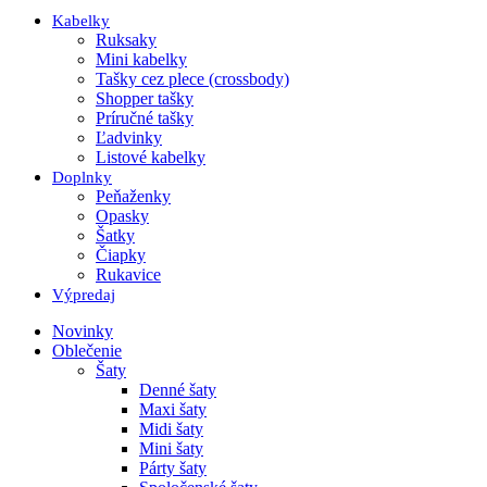
Kabelky
Ruksaky
Mini kabelky
Tašky cez plece (crossbody)
Shopper tašky
Príručné tašky
Ľadvinky
Listové kabelky
Doplnky
Peňaženky
Opasky
Šatky
Čiapky
Rukavice
Výpredaj
Novinky
Oblečenie
Šaty
Denné šaty
Maxi šaty
Midi šaty
Mini šaty
Párty šaty