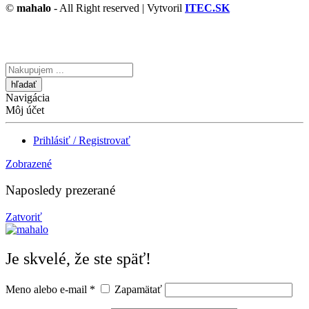
©
mahalo
- All Right reserved | Vytvoril
ITEC.SK
Vyhľadávanie
tu
Navigácia
Môj účet
Prihlásiť / Registrovať
Zobrazené
Naposledy prezerané
Zatvoriť
Je skvelé, že ste späť!
Meno alebo e-mail
*
Zapamätať