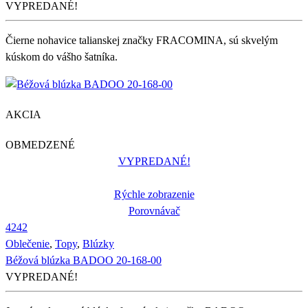
VYPREDANÉ!
Čierne nohavice talianskej značky FRACOMINA, sú skvelým
kúskom do vášho šatníka.
AKCIA
OBMEDZENÉ
VYPREDANÉ!
Rýchle zobrazenie
Porovnávač
42
42
Oblečenie
,
Topy
,
Blúzky
Béžová blúzka BADOO 20-168-00
VYPREDANÉ!