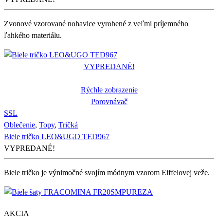
Zvonové vzorované nohavice vyrobené z veľmi príjemného
ľahkého materiálu.
VYPREDANÉ!
Rýchle zobrazenie
Porovnávač
S
S
L
Oblečenie
,
Topy
,
Tričká
Biele tričko LEO&UGO TED967
VYPREDANÉ!
Biele tričko je výnimočné svojím módnym vzorom Eiffelovej veže.
AKCIA