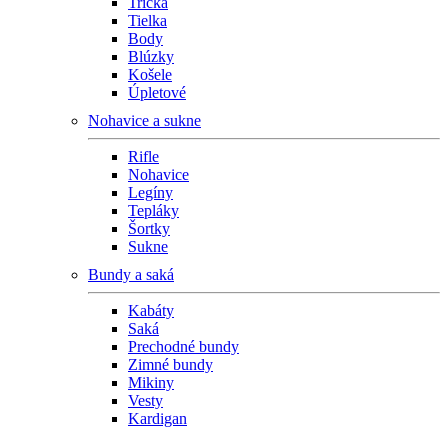
Tričká
Tielka
Body
Blúzky
Košele
Úpletové
Nohavice a sukne
Rifle
Nohavice
Legíny
Tepláky
Šortky
Sukne
Bundy a saká
Kabáty
Saká
Prechodné bundy
Zimné bundy
Mikiny
Vesty
Kardigan