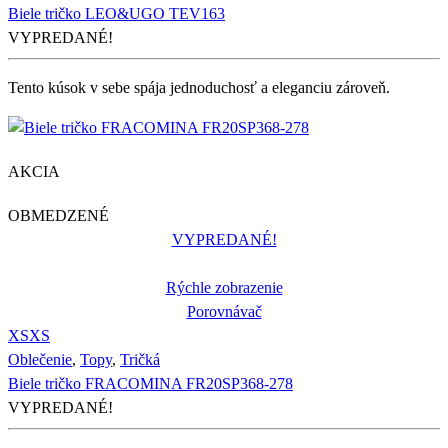
Biele tričko LEO&UGO TEV163
VYPREDANÉ!
Tento kúsok v sebe spája jednoduchosť a eleganciu zároveň.
AKCIA
OBMEDZENÉ
VYPREDANÉ!
Rýchle zobrazenie
Porovnávač
XS
XS
Oblečenie
,
Topy
,
Tričká
Biele tričko FRACOMINA FR20SP368-278
VYPREDANÉ!