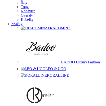
Šaty
Topy
Nohavice
Overaly
Kabelky
Značky
FRACOMINA
BADOO Luxury Fashion
LEO & UGO
KORALLINE