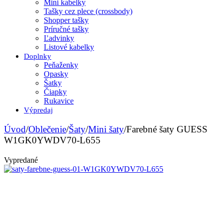
Mini kabelky
Tašky cez plece (crossbody)
Shopper tašky
Príručné tašky
Ľadvinky
Listové kabelky
Doplnky
Peňaženky
Opasky
Šatky
Čiapky
Rukavice
Výpredaj
Úvod
/
Oblečenie
/
Šaty
/
Mini šaty
/
Farebné šaty GUESS
W1GK0YWDV70-L655
Vypredané