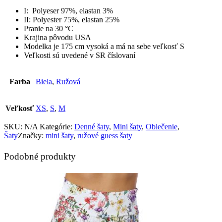
I:
Polyeser 97%, elastan 3%
II: Polyester 75%, elastan 25%
Pranie na 30 °C
Krajina pôvodu USA
Modelka je 175 cm vysoká a má na sebe veľkosť S
Veľkosti sú uvedené v SR číslovaní
Farba
Biela
,
Ružová
Veľkosť
XS
,
S
,
M
SKU:
N/A
Kategórie:
Denné šaty
,
Mini šaty
,
Oblečenie
,
Šaty
Značky:
mini šaty
,
ružové guess šaty
Podobné produkty