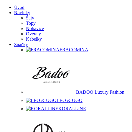
Úvod
Novinky
Šaty
Topy
Nohavice
Overaly
Kabelky
Značky
FRACOMINA
BADOO Luxury Fashion
LEO & UGO
KORALLINE