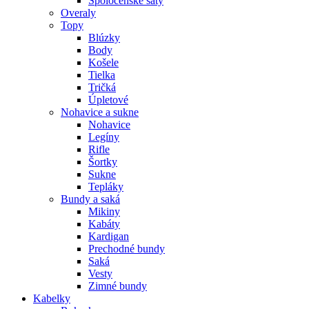
Spoločenské šaty
Overaly
Topy
Blúzky
Body
Košele
Tielka
Tričká
Úpletové
Nohavice a sukne
Nohavice
Legíny
Rifle
Šortky
Sukne
Tepláky
Bundy a saká
Mikiny
Kabáty
Kardigan
Prechodné bundy
Saká
Vesty
Zimné bundy
Kabelky