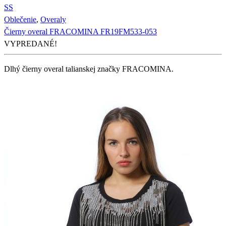
S
S
Oblečenie
,
Overaly
Čierny overal FRACOMINA FR19FM533-053
VYPREDANÉ!
Dlhý čierny overal talianskej značky FRACOMINA.