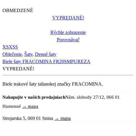
OBMEDZENÉ
VYPREDANÉ!
Rýchle zobrazenie
Porovnávač
XS
XS
S
Oblečenie
,
Šaty
,
Denné šaty
Biele šaty FRACOMINA FR20SMPUREZA
VYPREDANÉ!
Biele trakové šaty talianskej značky FRACOMINA.
Nakupujte v našich predajniach
Nám. slobody 27/12, 066 01
Humenné
→ mapa
Strojarska 5, 069 01 Snina
→ mapa