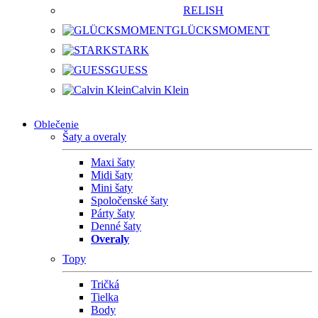
RELISH
GLÜCKSMOMENT
STARK
GUESS
Calvin Klein
Oblečenie
Šaty a overaly
Maxi šaty
Midi šaty
Mini šaty
Spoločenské šaty
Párty šaty
Denné šaty
Overaly
Topy
Tričká
Tielka
Body