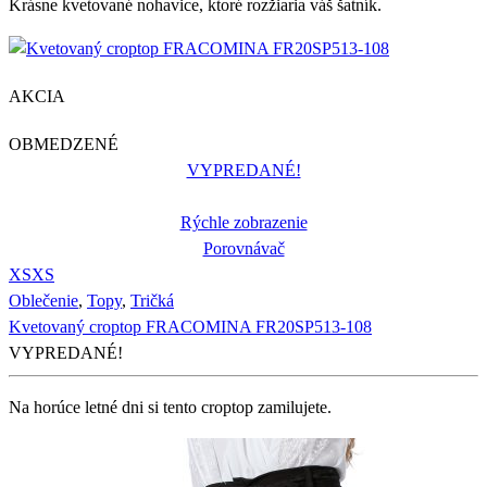
Krásne kvetované nohavice, ktoré rozžiaria váš šatník.
AKCIA
OBMEDZENÉ
VYPREDANÉ!
Rýchle zobrazenie
Porovnávač
XS
XS
Oblečenie
,
Topy
,
Tričká
Kvetovaný croptop FRACOMINA FR20SP513-108
VYPREDANÉ!
Na horúce letné dni si tento croptop zamilujete.