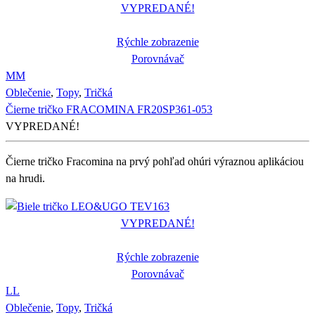
VYPREDANÉ!
Rýchle zobrazenie
Porovnávač
M
M
Oblečenie
,
Topy
,
Tričká
Čierne tričko FRACOMINA FR20SP361-053
VYPREDANÉ!
Čierne tričko Fracomina na prvý pohľad ohúri výraznou aplikáciou
na hrudi.
VYPREDANÉ!
Rýchle zobrazenie
Porovnávač
L
L
Oblečenie
,
Topy
,
Tričká