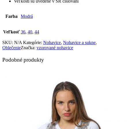
Veľkosti sú uvedené v SR číslovaní
Farba
Modrá
Veľkosť
36
,
40
,
44
SKU:
N/A
Kategórie:
Nohavice
,
Nohavice a sukne
,
Oblečenie
Značka:
vzorované nohavice
Podobné produkty