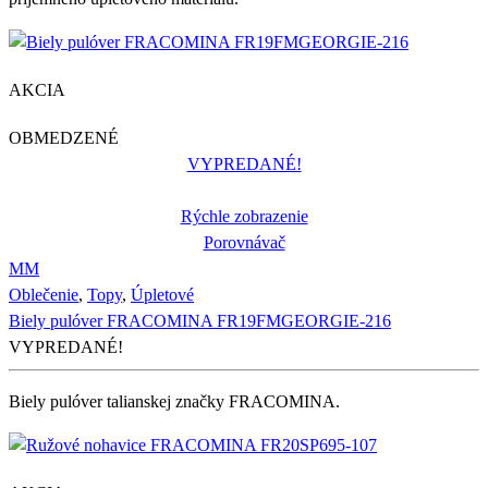
AKCIA
OBMEDZENÉ
VYPREDANÉ!
Rýchle zobrazenie
Porovnávač
M
M
Oblečenie
,
Topy
,
Úpletové
Biely pulóver FRACOMINA FR19FMGEORGIE-216
VYPREDANÉ!
Biely pulóver talianskej značky FRACOMINA.