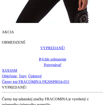
AKCIA
OBMEDZENÉ
VYPREDANÉ!
Rýchle zobrazenie
Porovnávač
XS
XS
S
M
Oblečenie
,
Topy
,
Úpletové
Čierny top FRACOMINA FR20SP8034-053
VYPREDANÉ!
Čierny top talianskej značky FRACOMINA je vyrobený z
prijemného úpletového materiálu.