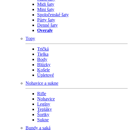
Midi šaty
Mini šaty
Spoločenské šaty
Párty šaty
Denné šaty
Overaly
Topy
Tričká
Tielka
Body
Blúzky
Košele
Úpletové
Nohavice a sukne
Rifle
Nohavice
Legíny
Tepláky
Šortky
Sukne
Bundy a saká