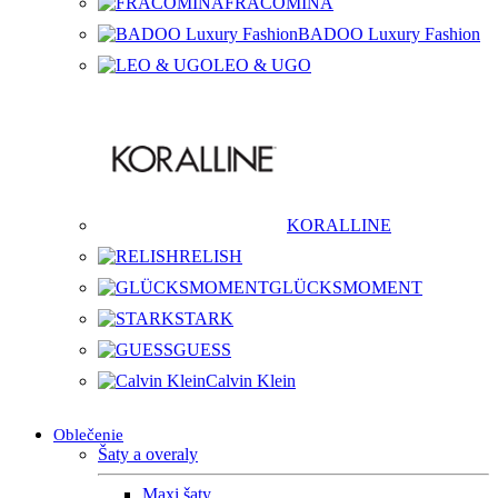
FRACOMINA
BADOO Luxury Fashion
LEO & UGO
KORALLINE
RELISH
GLÜCKSMOMENT
STARK
GUESS
Calvin Klein
Oblečenie
Šaty a overaly
Maxi šaty