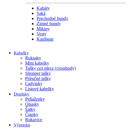
Kabáty
Saká
Prechodné bundy
Zimné bundy
Mikiny
Vesty
Kardigan
Kabelky
Ruksaky
Mini kabelky
Tašky cez plece (crossbody)
Shopper tašky
Príručné tašky
Ľadvinky
Listové kabelky
Doplnky
Peňaženky
Opasky
Šatky
Čiapky
Rukavice
Výpredaj