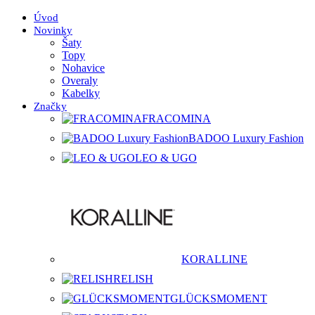
Úvod
Novinky
Šaty
Topy
Nohavice
Overaly
Kabelky
Značky
FRACOMINA
BADOO Luxury Fashion
LEO & UGO
KORALLINE
RELISH
GLÜCKSMOMENT