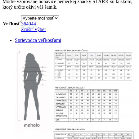
Modré vzorované nohavice nemeckej značky STARK sú kúskom,
ktorý určite oživí váš šatník.
Veľkosť
36
40
44
Zrušiť výber
Sprievodca veľkosťami