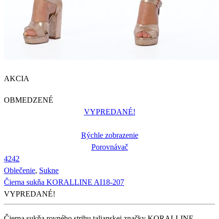
AKCIA
OBMEDZENÉ
VYPREDANÉ!
Rýchle zobrazenie
Porovnávač
42
42
Oblečenie
,
Sukne
Čierna sukňa KORALLINE AI18-207
VYPREDANÉ!
Čierna sukňa rovného strihu talianskej značky KORALLINE.