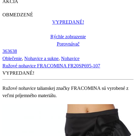
AKCIA
OBMEDZENÉ
VYPREDANÉ!
Rýchle zobrazenie
Porovnávač
36
36
38
Oblečenie
,
Nohavice a sukne
,
Nohavice
Ružové nohavice FRACOMINA FR20SP695-107
VYPREDANÉ!
Ružové nohavice talianskej značky FRACOMINA sú vyrobené z
veľmi príjemného materiálu.