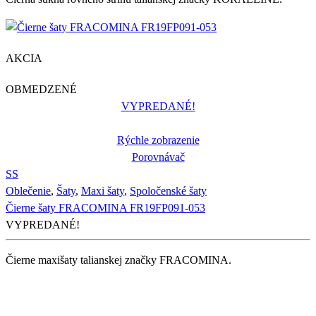
AKCIA
OBMEDZENÉ
VYPREDANÉ!
Rýchle zobrazenie
Porovnávač
S
S
Oblečenie
,
Šaty
,
Maxi šaty
,
Spoločenské šaty
Čierne šaty FRACOMINA FR19FP091-053
VYPREDANÉ!
Čierne maxišaty talianskej značky FRACOMINA.