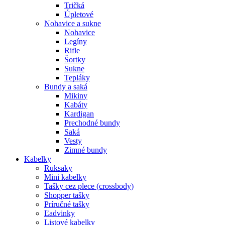
Tričká
Úpletové
Nohavice a sukne
Nohavice
Legíny
Rifle
Šortky
Sukne
Tepláky
Bundy a saká
Mikiny
Kabáty
Kardigan
Prechodné bundy
Saká
Vesty
Zimné bundy
Kabelky
Ruksaky
Mini kabelky
Tašky cez plece (crossbody)
Shopper tašky
Príručné tašky
Ľadvinky
Listové kabelky