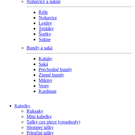
Nohavice a sukne
Rifle
Nohavice
Legíny
Tepláky
Šortky
Sukne
Bundy a saká
Kabáty
Saká
Prechodné bundy
Zimné bundy
Mikiny
Vesty
Kardigan
Kabelky
Ruksaky
Mini kabelky
Tašky cez plece (crossbody)
Shopper tašky
Príručné tašky