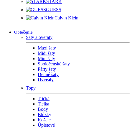
STARK
GUESS
Calvin Klein
Oblečenie
Šaty a overaly
Maxi šaty
Midi šaty
Mini šaty
Spoločenské šaty
Párty šaty
Denné šaty
Overaly
Topy
Tričká
Tielka
Body
Blúzky
Košele
Úpletové