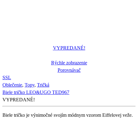
VYPREDANÉ!
Rýchle zobrazenie
Porovnávač
S
S
L
Oblečenie
,
Topy
,
Tričká
Biele tričko LEO&UGO TED967
VYPREDANÉ!
Biele tričko je výnimočné svojím módnym vzorom Eiffelovej veže.