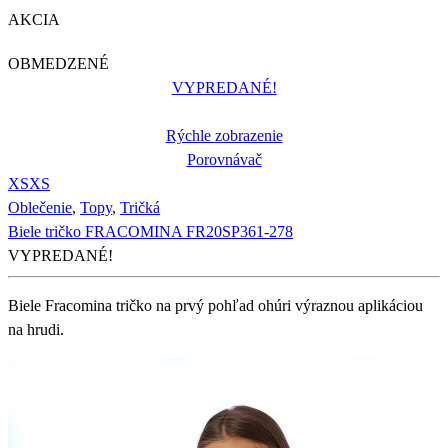
AKCIA
OBMEDZENÉ
VYPREDANÉ!
Rýchle zobrazenie
Porovnávač
XS
XS
Oblečenie
,
Topy
,
Tričká
Biele tričko FRACOMINA FR20SP361-278
VYPREDANÉ!
Biele Fracomina tričko na prvý pohľad ohúri výraznou aplikáciou
na hrudi.