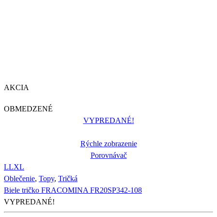
AKCIA
OBMEDZENÉ
VYPREDANÉ!
Rýchle zobrazenie
Porovnávač
L
L
XL
Oblečenie
,
Topy
,
Tričká
Biele tričko FRACOMINA FR20SP342-108
VYPREDANÉ!