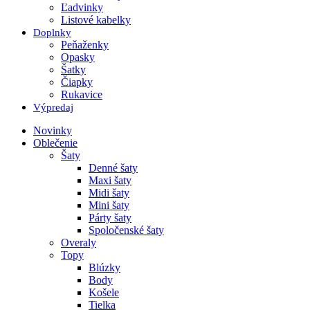
Ľadvinky
Listové kabelky
Doplnky
Peňaženky
Opasky
Šatky
Čiapky
Rukavice
Výpredaj
Novinky
Oblečenie
Šaty
Denné šaty
Maxi šaty
Midi šaty
Mini šaty
Párty šaty
Spoločenské šaty
Overaly
Topy
Blúzky
Body
Košele
Tielka