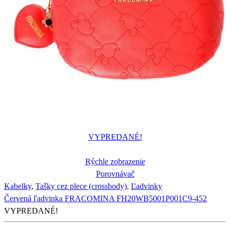
VYPREDANÉ!
Rýchle zobrazenie
Porovnávač
Kabelky
,
Tašky cez plece (crossbody)
,
Ľadvinky
Červená ľadvinka FRACOMINA FH20WB5001P001C9-452
VYPREDANÉ!