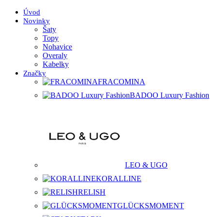
Úvod
Novinky
Šaty
Topy
Nohavice
Overaly
Kabelky
Značky
FRACOMINA
BADOO Luxury Fashion
LEO & UGO
KORALLINE
RELISH
GLÜCKSMOMENT