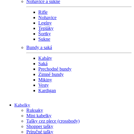
Nohavice a sukne
Rifle
Nohavice
Legíny
Tepláky
Šortky
Sukne
Bundy a saká
Kabáty
Saká
Prechodné bundy
Zimné bundy
Mikiny
Vesty
Kardigan
Kabelky
Ruksaky
Mini kabelky
Tašky cez plece (crossbody)
Shopper tašky
Príručné tašky