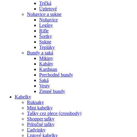
Tričká
Úpletové
Nohavice a sukne
Nohavice
Legíny
Rifle
Šortky
Sukne
Tepláky
Bundy a saká
Mikiny
Kabáty
Kardigan
Prechodné bundy
Saká
Vesty
Zimné bundy
Kabelky
Ruksaky
Mini kabelky
Tašky cez plece (crossbody)
Shopper tašky
Príručné tašky
Ľadvinky
Listové kabelky