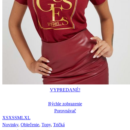
VYPREDANÉ!
Rýchle zobrazenie
Porovnávač
XS
XS
S
M
L
XL
Novinky
,
Oblečenie
,
Topy
,
Tričká