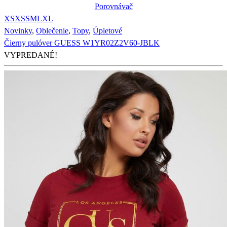
Porovnávač
XS
XS
S
M
L
XL
Novinky
,
Oblečenie
,
Topy
,
Úpletové
Čierny pulóver GUESS W1YR02Z2V60-JBLK
VYPREDANÉ!