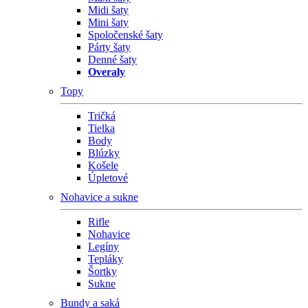
Midi šaty
Mini šaty
Spoločenské šaty
Párty šaty
Denné šaty
Overaly
Topy
Tričká
Tielka
Body
Blúzky
Košele
Úpletové
Nohavice a sukne
Rifle
Nohavice
Legíny
Tepláky
Šortky
Sukne
Bundy a saká