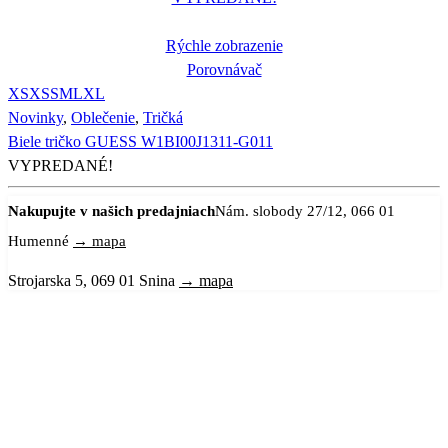
Rýchle zobrazenie
Porovnávač
XS
XS
S
M
L
XL
Novinky
,
Oblečenie
,
Tričká
Biele tričko GUESS W1BI00J1311-G011
VYPREDANÉ!
Nakupujte v našich predajniach
Nám. slobody 27/12, 066 01
Humenné
→ mapa
Strojarska 5, 069 01 Snina
→ mapa