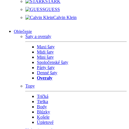
STARK
GUESS
Calvin Klein
Oblečenie
Šaty a overaly
Maxi šaty
Midi šaty
Mini šaty
Spoločenské šaty
Párty šaty
Denné šaty
Overaly
Topy
Tričká
Tielka
Body
Blúzky
Košele
Úpletové