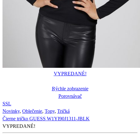
VYPREDANÉ!
Rýchle zobrazenie
Porovnávač
S
S
L
Novinky
,
Oblečenie
,
Topy
,
Tričká
Čierne tričko GUESS W1YI90J1311-JBLK
VYPREDANÉ!