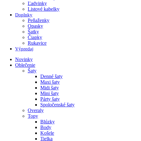
Ľadvinky
Listové kabelky
Doplnky
Peňaženky
Opasky
Šatky
Čiapky
Rukavice
Výpredaj
Novinky
Oblečenie
Šaty
Denné šaty
Maxi šaty
Midi šaty
Mini šaty
Párty šaty
Spoločenské šaty
Overaly
Topy
Blúzky
Body
Košele
Tielka