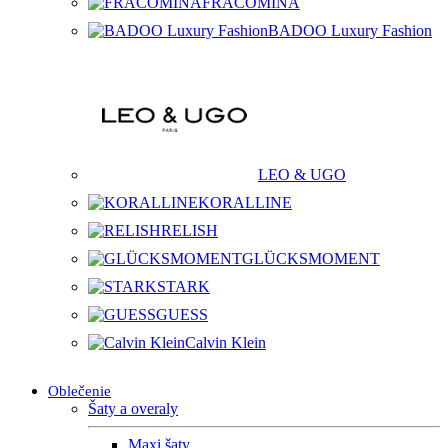
FRACOMINA
BADOO Luxury Fashion
LEO & UGO
KORALLINE
RELISH
GLÜCKSMOMENT
STARK
GUESS
Calvin Klein
Oblečenie
Šaty a overaly
Maxi šaty