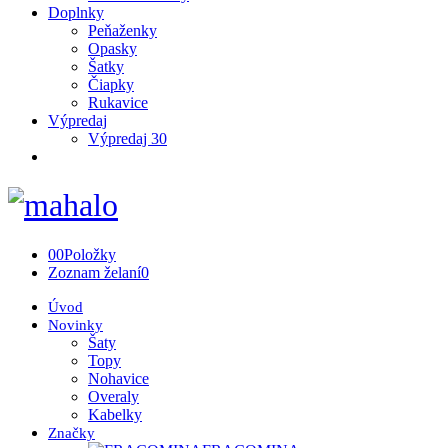
Doplnky
Peňaženky
Opasky
Šatky
Čiapky
Rukavice
Výpredaj
Výpredaj 30
0
0
Položky
Zoznam želaní
0
Úvod
Novinky
Šaty
Topy
Nohavice
Overaly
Kabelky
Značky