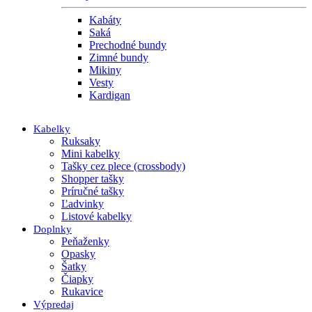
Kabáty
Saká
Prechodné bundy
Zimné bundy
Mikiny
Vesty
Kardigan
Kabelky
Ruksaky
Mini kabelky
Tašky cez plece (crossbody)
Shopper tašky
Príručné tašky
Ľadvinky
Listové kabelky
Doplnky
Peňaženky
Opasky
Šatky
Čiapky
Rukavice
Výpredaj