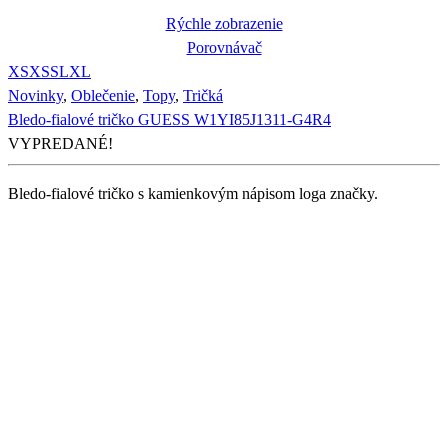
Rýchle zobrazenie
Porovnávač
XS
XS
S
L
XL
Novinky
,
Oblečenie
,
Topy
,
Tričká
Bledo-fialové tričko GUESS W1YI85J1311-G4R4
VYPREDANÉ!
Bledo-fialové tričko s kamienkovým nápisom loga značky.