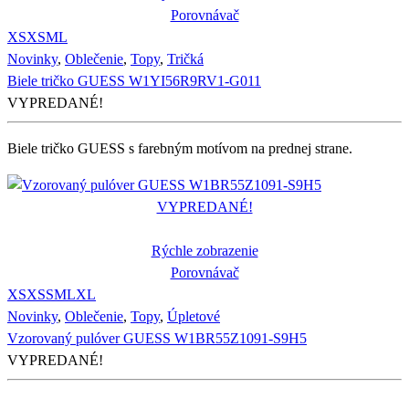
Porovnávač
XS
XS
M
L
Novinky
,
Oblečenie
,
Topy
,
Tričká
Biele tričko GUESS W1YI56R9RV1-G011
VYPREDANÉ!
Biele tričko GUESS s farebným motívom na prednej strane.
VYPREDANÉ!
Rýchle zobrazenie
Porovnávač
XS
XS
S
M
L
XL
Novinky
,
Oblečenie
,
Topy
,
Úpletové
Vzorovaný pulóver GUESS W1BR55Z1091-S9H5
VYPREDANÉ!