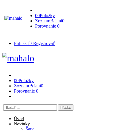
0
0
Položky
Zoznam želaní
0
Porovnanie
0
Prihlásiť / Registrovať
0
0
Položky
Zoznam želaní
0
Porovnanie
0
Vyhľadávanie
tu
Úvod
Novinky
Šaty