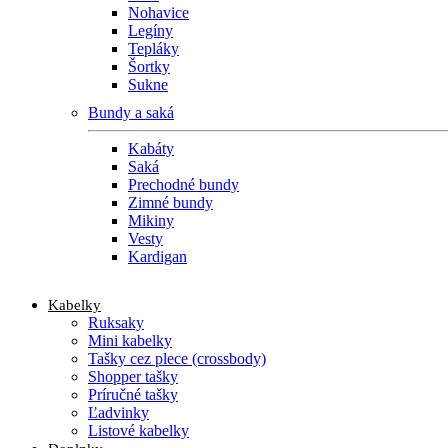
Nohavice
Legíny
Tepláky
Šortky
Sukne
Bundy a saká
Kabáty
Saká
Prechodné bundy
Zimné bundy
Mikiny
Vesty
Kardigan
Kabelky
Ruksaky
Mini kabelky
Tašky cez plece (crossbody)
Shopper tašky
Príručné tašky
Ľadvinky
Listové kabelky