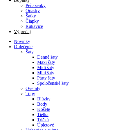
Doplnky
Peňaženky
Opasky
Šatky
Čiapky
Rukavice
Výpredaj
Novinky
Oblečenie
Šaty
Denné šaty
Maxi šaty
Midi šaty
Mini šaty
Párty šaty
Spoločenské šaty
Overaly
Topy
Blúzky
Body
Košele
Tielka
Tričká
Úpletové