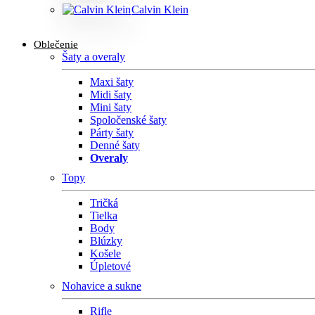
Calvin Klein
Oblečenie
Šaty a overaly
Maxi šaty
Midi šaty
Mini šaty
Spoločenské šaty
Párty šaty
Denné šaty
Overaly
Topy
Tričká
Tielka
Body
Blúzky
Košele
Úpletové
Nohavice a sukne
Rifle