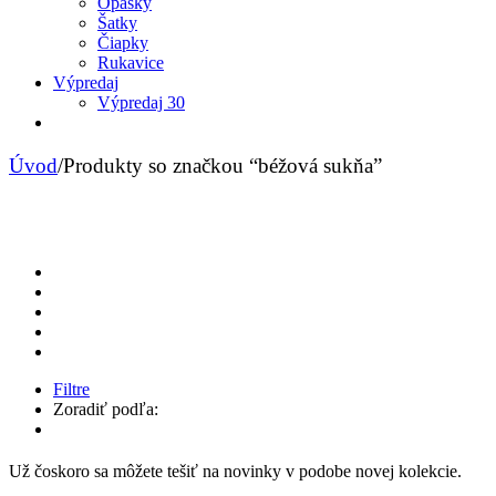
Opasky
Šatky
Čiapky
Rukavice
Výpredaj
Výpredaj 30
Úvod
/
Produkty so značkou “béžová sukňa”
Filtre
Zoradiť podľa:
Už čoskoro sa môžete tešiť na novinky v podobe novej kolekcie.