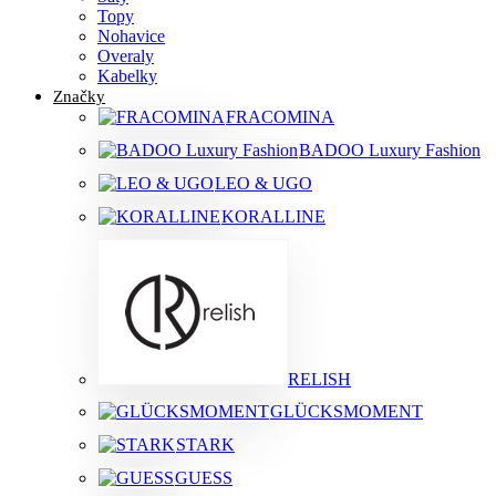
Topy
Nohavice
Overaly
Kabelky
Značky
FRACOMINA
BADOO Luxury Fashion
LEO & UGO
KORALLINE
RELISH
GLÜCKSMOMENT
STARK
GUESS