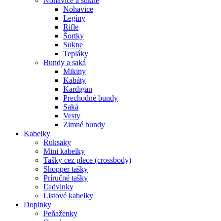
Nohavice a sukne
Nohavice
Legíny
Rifle
Šortky
Sukne
Tepláky
Bundy a saká
Mikiny
Kabáty
Kardigan
Prechodné bundy
Saká
Vesty
Zimné bundy
Kabelky
Ruksaky
Mini kabelky
Tašky cez plece (crossbody)
Shopper tašky
Príručné tašky
Ľadvinky
Listové kabelky
Doplnky
Peňaženky