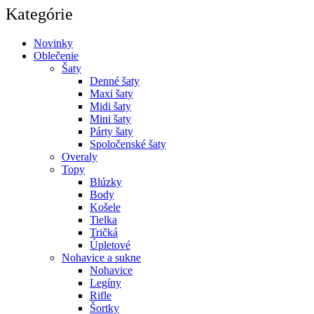
Kategórie
Novinky
Oblečenie
Šaty
Denné šaty
Maxi šaty
Midi šaty
Mini šaty
Párty šaty
Spoločenské šaty
Overaly
Topy
Blúzky
Body
Košele
Tielka
Tričká
Úpletové
Nohavice a sukne
Nohavice
Legíny
Rifle
Šortky