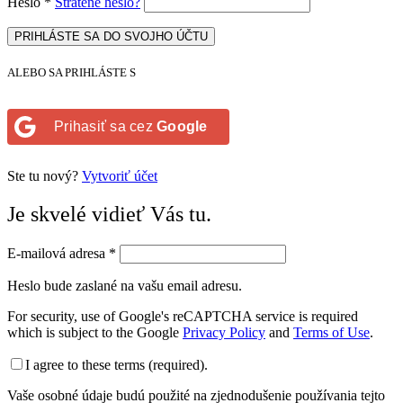
Heslo
*
Stratené heslo?
PRIHLÁSTE SA DO SVOJHO ÚČTU
ALEBO SA PRIHLÁSTE S
Prihasiť sa cez
Google
Ste tu nový?
Vytvoriť účet
Je skvelé vidieť Vás tu.
E-mailová adresa
*
Heslo bude zaslané na vašu email adresu.
For security, use of Google's reCAPTCHA service is required
which is subject to the Google
Privacy Policy
and
Terms of Use
.
I agree to these terms (required).
Vaše osobné údaje budú použité na zjednodušenie používania tejto