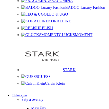
FRACOMINA
BADOO Luxury Fashion
LEO & UGO
KORALLINE
RELISH
GLÜCKSMOMENT
STARK
GUESS
Calvin Klein
Oblečenie
Šaty a overaly
Maxi šaty