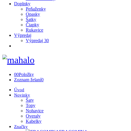
Doplnky
Peňaženky
Opasky
Šatky
Čiapky
Rukavice
Výpredaj
Výpredaj 30
0
0
Položky
Zoznam želaní
0
Úvod
Novinky
Šaty
Topy
Nohavice
Overaly
Kabelky
Značky