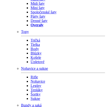
Midi šaty
Mini šaty
Spoločenské šaty
Párty šaty
Denné šaty
Overaly
Topy
Tričká
Tielka
Body
Blúzky
Košele
Úpletové
Nohavice a sukne
Rifle
Nohavice
Legíny
Tepláky
Šortky
Sukne
Bundy a saká