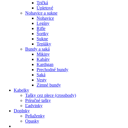
Tričká
Úpletové
Nohavice a sukne
Nohavice
Legíny
Rifle
Šortky
Sukne
Tepláky
Bundy a saká
Mikiny
Kabáty
Kardigan
Prechodné bundy
Saká
Vesty
Zimné bundy
Kabelky
Tašky cez plece (crossbody)
Príručné tašky
Ľadvinky
Doplnky
Peňaženky
Opasky