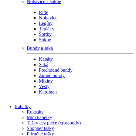
Nohavice a sukne
Rifle
Nohavice
Legíny
Tepláky
Šortky
Sukne
Bundy a saká
Kabáty
Saká
Prechodné bundy
Zimné bundy
Mikiny
Vesty
Kardigan
Kabelky
Ruksaky
Mini kabelky
Tašky cez plece (crossbody)
Shopper tašky
Príručné tašky