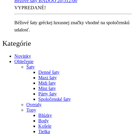
Béžové šaty BADOO 20-512-00
VYPREDANÉ!
Béžové šaty gréckej luxusnej značky vhodné na spoločenskú
udalosť.
Kategórie
Novinky
Oblečenie
Šaty
Denné šaty
Maxi šaty
Midi šaty
Mini šaty
Párty šaty
Spoločenské šaty
Overaly
Topy
Blúzky
Body
Košele
Tielka