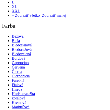
L
XL
XXL
+ Zobraziť všetko
- Zobraziť menej
Farba
Béžová
Biela
Bledofialová
Bledoružová
Bledozelená
Bordová
Cappucino
Červená
Čierna
Čiernobiela
Farebná
Fialová
Hnedá
Horčicovo-žltá
korálová
Krémová
Marhuľová