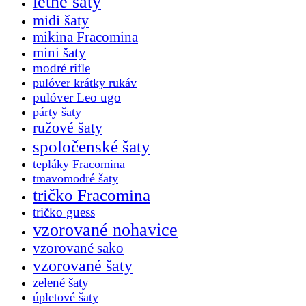
letné šaty
midi šaty
mikina Fracomina
mini šaty
modré rifle
pulóver krátky rukáv
pulóver Leo ugo
párty šaty
ružové šaty
spoločenské šaty
tepláky Fracomina
tmavomodré šaty
tričko Fracomina
tričko guess
vzorované nohavice
vzorované sako
vzorované šaty
zelené šaty
úpletové šaty