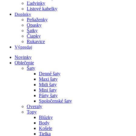
Ľadvinky
Listové kabelky
Doplnky
Peňaženky
Opasky
Šatky
Čiapky
Rukavice
Výpredaj
Novinky
Oblečenie
Šaty
Denné šaty
Maxi šaty
Midi šaty
Mini šaty
Párty šaty
Spoločenské šaty
Overaly
Topy
Blúzky
Body
Košele
Tielka