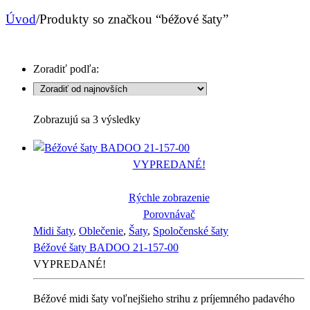
Úvod
/
Produkty so značkou “béžové šaty”
Zoradiť podľa:
Sorted
Zobrazujú sa 3 výsledky
by
latest
VYPREDANÉ!
Rýchle zobrazenie
Porovnávač
Midi šaty
,
Oblečenie
,
Šaty
,
Spoločenské šaty
Béžové šaty BADOO 21-157-00
VYPREDANÉ!
Béžové midi šaty voľnejšieho strihu z príjemného padavého