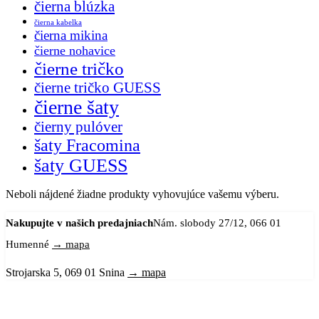
čierna blúzka
čierna kabelka
čierna mikina
čierne nohavice
čierne tričko
čierne tričko GUESS
čierne šaty
čierny pulóver
šaty Fracomina
šaty GUESS
Neboli nájdené žiadne produkty vyhovujúce vašemu výberu.
Nakupujte v našich predajniach
Nám. slobody 27/12, 066 01
Humenné
→ mapa
Strojarska 5, 069 01 Snina
→ mapa