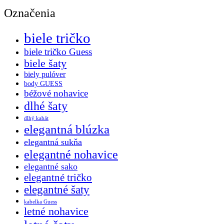
Označenia
biele tričko
biele tričko Guess
biele šaty
biely pulóver
body GUESS
béžové nohavice
dlhé šaty
dlhý kabát
elegantná blúzka
elegantná sukňa
elegantné nohavice
elegantné sako
elegantné tričko
elegantné šaty
kabelka Guess
letné nohavice