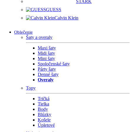
STARK
GUESS
Calvin Klein
Oblečenie
Šaty a overaly
Maxi šaty
Midi šaty
Mini šaty
Spoločenské šaty
Párty šaty
Denné šaty
Overaly
Topy
Tričká
Tielka
Body
Blúzky
Košele
Úpletové