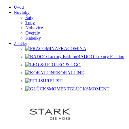
Úvod
Novinky
Šaty
Topy
Nohavice
Overaly
Kabelky
Značky
FRACOMINA
BADOO Luxury Fashion
LEO & UGO
KORALLINE
RELISH
GLÜCKSMOMENT