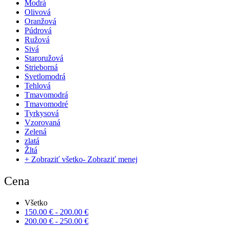
Modrá
Olivová
Oranžová
Púdrová
Ružová
Sivá
Staroružová
Strieborná
Svetlomodrá
Tehlová
Tmavomodrá
Tmavomodré
Tyrkysová
Vzorovaná
Zelená
zlatá
Žltá
+ Zobraziť všetko
- Zobraziť menej
Cena
Všetko
150.00
€
-
200.00
€
200.00
€
-
250.00
€