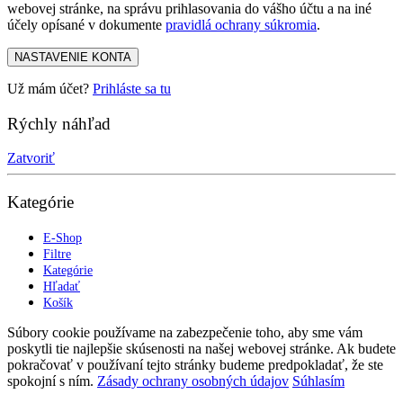
webovej stránke, na správu prihlasovania do vášho účtu a na iné
účely opísané v dokumente
pravidlá ochrany súkromia
.
NASTAVENIE KONTA
Už mám účet?
Prihláste sa tu
Rýchly náhľad
Zatvoriť
Kategórie
E-Shop
Filtre
Kategórie
Hľadať
Košík
Súbory cookie používame na zabezpečenie toho, aby sme vám
poskytli tie najlepšie skúsenosti na našej webovej stránke. Ak budete
pokračovať v používaní tejto stránky budeme predpokladať, že ste
spokojní s ním.
Zásady ochrany osobných údajov
Súhlasím