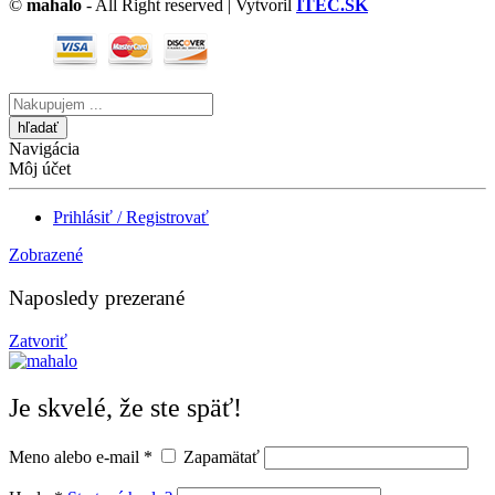
©
mahalo
- All Right reserved | Vytvoril
ITEC.SK
Vyhľadávanie
tu
Navigácia
Môj účet
Prihlásiť / Registrovať
Zobrazené
Naposledy prezerané
Zatvoriť
Je skvelé, že ste späť!
Meno alebo e-mail
*
Zapamätať