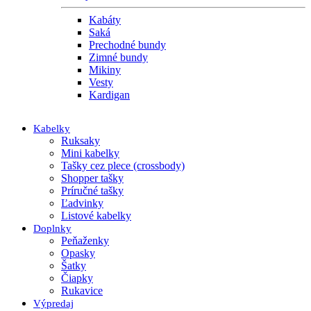
Kabáty
Saká
Prechodné bundy
Zimné bundy
Mikiny
Vesty
Kardigan
Kabelky
Ruksaky
Mini kabelky
Tašky cez plece (crossbody)
Shopper tašky
Príručné tašky
Ľadvinky
Listové kabelky
Doplnky
Peňaženky
Opasky
Šatky
Čiapky
Rukavice
Výpredaj