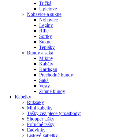
Tričká
Úpletové
Nohavice a sukne
Nohavice
Legíny
Rifle
Šortky
Sukne
Tepláky
Bundy a saká
Mikiny
Kabáty
Kardigan
Prechodné bundy
Saká
Vesty
Zimné bundy
Kabelky
Ruksaky
Mini kabelky
Tašky cez plece (crossbody)
Shopper tašky
Príručné tašky
Ľadvinky
Listové kabelky