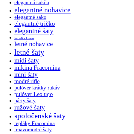
elegantná sukňa
elegantné nohavice
elegantné sako
elegantné tričko
elegantné šaty
kabelka Guess
letné nohavice
letné šaty
midi šaty
mikina Fracomina
mini šaty
modré rifle
pulóver krátky rukáv
pulóver Leo ugo
párty šaty
ružové šaty
spoločenské šaty
tepláky Fracomina
tmavomodré šaty