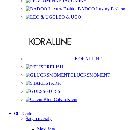
FRACOMINA
BADOO Luxury Fashion
LEO & UGO
KORALLINE
RELISH
GLÜCKSMOMENT
STARK
GUESS
Calvin Klein
Oblečenie
Šaty a overaly
Maxi šaty