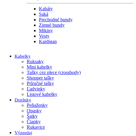
Kabáty
Saká
Prechodné bundy
Zimné bundy
Mikiny
Vesty
Kardigan
Kabelky
Ruksaky
Mini kabelky
Tašky cez plece (crossbody)
Shopper tašky
Príručné tašky
Ľadvinky
Listové kabelky
Doplnky
Peňaženky
Opasky
Šatky
Čiapky
Rukavice
Výpredaj