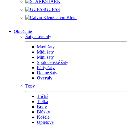
STARK
GUESS
Calvin Klein
Oblečenie
Šaty a overaly
Maxi šaty
Midi šaty
Mini šaty
Spoločenské šaty
Párty šaty
Denné šaty
Overaly
Topy
Tričká
Tielka
Body
Blúzky
Košele
Úpletové