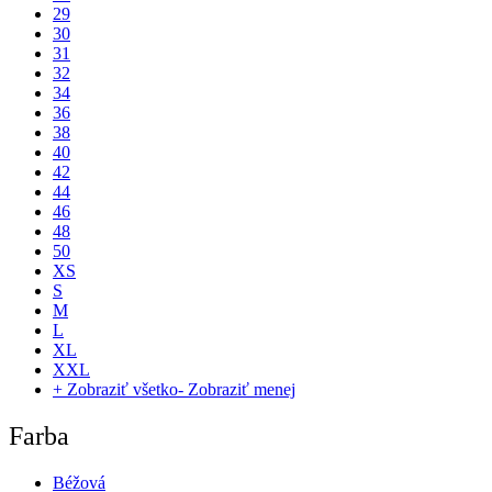
29
30
31
32
34
36
38
40
42
44
46
48
50
XS
S
M
L
XL
XXL
+ Zobraziť všetko
- Zobraziť menej
Farba
Béžová