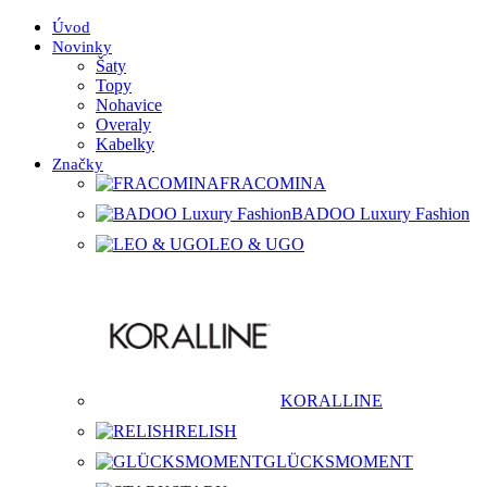
Úvod
Novinky
Šaty
Topy
Nohavice
Overaly
Kabelky
Značky
FRACOMINA
BADOO Luxury Fashion
LEO & UGO
KORALLINE
RELISH
GLÜCKSMOMENT