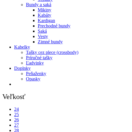
Bundy a saká
Mikiny
Kabáty
Kardigan
Prechodné bundy
Saká
Vesty
Zimné bundy
Kabelky
Tašky cez plece (crossbody)
Príručné tašky
Ľadvinky
Doplnky
Peňaženky
Opasky
Veľkosť
24
25
26
27
28