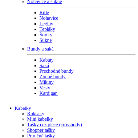
Nohavice a sukne
Rifle
Nohavice
Legíny
Tepláky
Šortky
Sukne
Bundy a saká
Kabáty
Saká
Prechodné bundy
Zimné bundy
Mikiny
Vesty
Kardigan
Kabelky
Ruksaky
Mini kabelky
Tašky cez plece (crossbody)
Shopper tašky
Príručné tašky