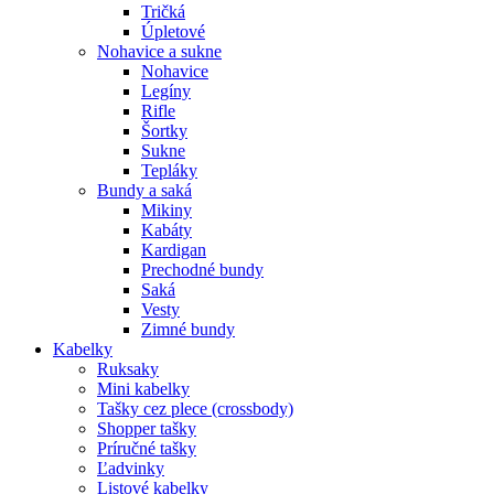
Tričká
Úpletové
Nohavice a sukne
Nohavice
Legíny
Rifle
Šortky
Sukne
Tepláky
Bundy a saká
Mikiny
Kabáty
Kardigan
Prechodné bundy
Saká
Vesty
Zimné bundy
Kabelky
Ruksaky
Mini kabelky
Tašky cez plece (crossbody)
Shopper tašky
Príručné tašky
Ľadvinky
Listové kabelky