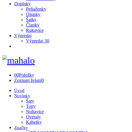
Doplnky
Peňaženky
Opasky
Šatky
Čiapky
Rukavice
Výpredaj
Výpredaj 30
0
0
Položky
Zoznam želaní
0
Úvod
Novinky
Šaty
Topy
Nohavice
Overaly
Kabelky
Značky