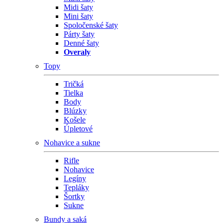
Midi šaty
Mini šaty
Spoločenské šaty
Párty šaty
Denné šaty
Overaly
Topy
Tričká
Tielka
Body
Blúzky
Košele
Úpletové
Nohavice a sukne
Rifle
Nohavice
Legíny
Tepláky
Šortky
Sukne
Bundy a saká