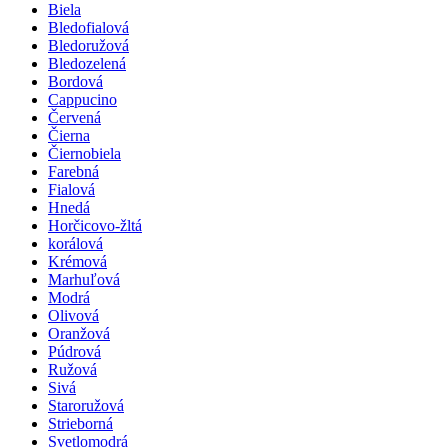
Biela
Bledofialová
Bledoružová
Bledozelená
Bordová
Cappucino
Červená
Čierna
Čiernobiela
Farebná
Fialová
Hnedá
Horčicovo-žltá
korálová
Krémová
Marhuľová
Modrá
Olivová
Oranžová
Púdrová
Ružová
Sivá
Staroružová
Strieborná
Svetlomodrá