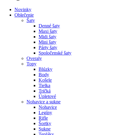
Novinky
Oblečenie
Šaty
Denné šaty
Maxi šaty
Midi šaty
Mini šaty
Párty šaty
Spoločenské šaty
Overaly
Topy
Blúzky
Body
Košele
Tielka
Tričká
Úpletové
Nohavice a sukne
Nohavice
Legíny
Rifle
Šortky
Sukne
Tepláky