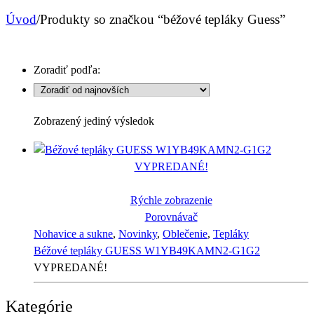
Úvod
/
Produkty so značkou “béžové tepláky Guess”
Zoradiť podľa:
Zobrazený jediný výsledok
VYPREDANÉ!
Rýchle zobrazenie
Porovnávač
Nohavice a sukne
,
Novinky
,
Oblečenie
,
Tepláky
Béžové tepláky GUESS W1YB49KAMN2-G1G2
VYPREDANÉ!
Kategórie