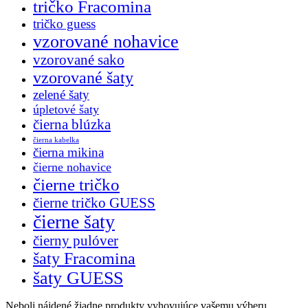
tričko Fracomina
tričko guess
vzorované nohavice
vzorované sako
vzorované šaty
zelené šaty
úpletové šaty
čierna blúzka
čierna kabelka
čierna mikina
čierne nohavice
čierne tričko
čierne tričko GUESS
čierne šaty
čierny pulóver
šaty Fracomina
šaty GUESS
Neboli nájdené žiadne produkty vyhovujúce vašemu výberu.