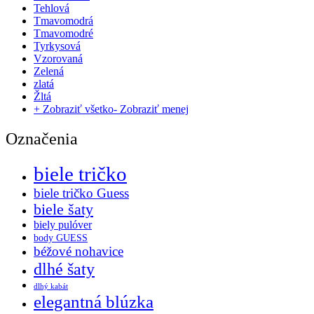
Tehlová
Tmavomodrá
Tmavomodré
Tyrkysová
Vzorovaná
Zelená
zlatá
Žltá
+ Zobraziť všetko
- Zobraziť menej
Označenia
biele tričko
biele tričko Guess
biele šaty
biely pulóver
body GUESS
béžové nohavice
dlhé šaty
dlhý kabát
elegantná blúzka