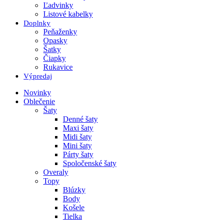
Ľadvinky
Listové kabelky
Doplnky
Peňaženky
Opasky
Šatky
Čiapky
Rukavice
Výpredaj
Novinky
Oblečenie
Šaty
Denné šaty
Maxi šaty
Midi šaty
Mini šaty
Párty šaty
Spoločenské šaty
Overaly
Topy
Blúzky
Body
Košele
Tielka