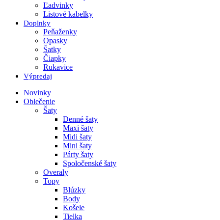
Ľadvinky
Listové kabelky
Doplnky
Peňaženky
Opasky
Šatky
Čiapky
Rukavice
Výpredaj
Novinky
Oblečenie
Šaty
Denné šaty
Maxi šaty
Midi šaty
Mini šaty
Párty šaty
Spoločenské šaty
Overaly
Topy
Blúzky
Body
Košele
Tielka