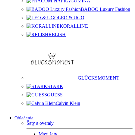
FRACOMINA
BADOO Luxury Fashion
LEO & UGO
KORALLINE
RELISH
GLÜCKSMOMENT
STARK
GUESS
Calvin Klein
Oblečenie
Šaty a overaly
Maxi šaty