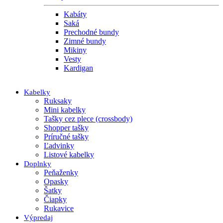
Kabáty
Saká
Prechodné bundy
Zimné bundy
Mikiny
Vesty
Kardigan
Kabelky
Ruksaky
Mini kabelky
Tašky cez plece (crossbody)
Shopper tašky
Príručné tašky
Ľadvinky
Listové kabelky
Doplnky
Peňaženky
Opasky
Šatky
Čiapky
Rukavice
Výpredaj