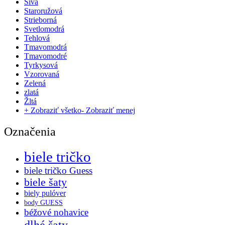
Sivá
Staroružová
Strieborná
Svetlomodrá
Tehlová
Tmavomodrá
Tmavomodré
Tyrkysová
Vzorovaná
Zelená
zlatá
Žltá
+ Zobraziť všetko
- Zobraziť menej
Označenia
biele tričko
biele tričko Guess
biele šaty
biely pulóver
body GUESS
béžové nohavice
dlhé šaty