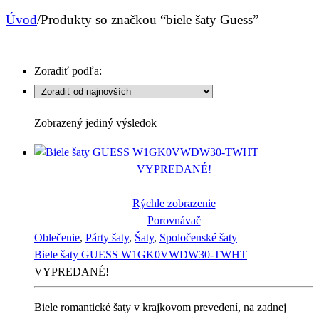
Úvod
/
Produkty so značkou “biele šaty Guess”
Zoradiť podľa:
Zobrazený jediný výsledok
VYPREDANÉ!
Rýchle zobrazenie
Porovnávač
Oblečenie
,
Párty šaty
,
Šaty
,
Spoločenské šaty
Biele šaty GUESS W1GK0VWDW30-TWHT
VYPREDANÉ!
Biele romantické šaty v krajkovom prevedení, na zadnej