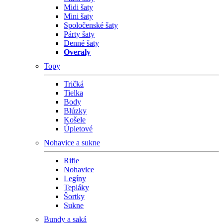
Midi šaty
Mini šaty
Spoločenské šaty
Párty šaty
Denné šaty
Overaly
Topy
Tričká
Tielka
Body
Blúzky
Košele
Úpletové
Nohavice a sukne
Rifle
Nohavice
Legíny
Tepláky
Šortky
Sukne
Bundy a saká