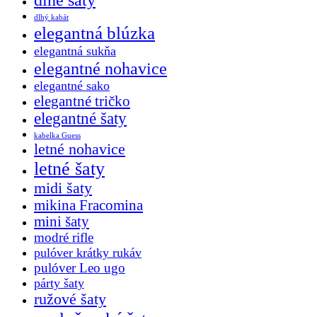
dlhý kabát
elegantná blúzka
elegantná sukňa
elegantné nohavice
elegantné sako
elegantné tričko
elegantné šaty
kabelka Guess
letné nohavice
letné šaty
midi šaty
mikina Fracomina
mini šaty
modré rifle
pulóver krátky rukáv
pulóver Leo ugo
párty šaty
ružové šaty