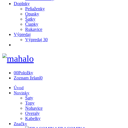
Doplnky
Peňaženky
Opasky
Šatky
Čiapky
Rukavice
Výpredaj
Výpredaj 30
0
0
Položky
Zoznam želaní
0
Úvod
Novinky
Šaty
Topy
Nohavice
Overaly
Kabelky
Značky