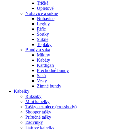
Tričká
Úpletové
Nohavice a sukne
Nohavice
Legíny
Rifle
Šortky
Sukne
Tepláky
Bundy a saká
Mikiny
Kabáty
Kardigan
Prechodné bundy
Saká
Vesty
Zimné bundy
Kabelky
Ruksaky
Mini kabelky
Tašky cez plece (crossbody)
Shopper tašky
Príručné tašky
Ľadvinky
Listové kabelky