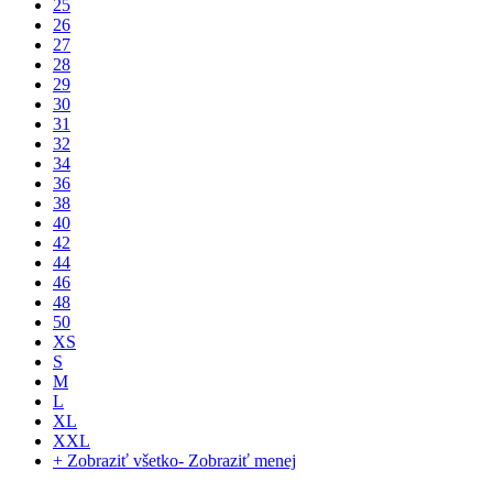
25
26
27
28
29
30
31
32
34
36
38
40
42
44
46
48
50
XS
S
M
L
XL
XXL
+ Zobraziť všetko
- Zobraziť menej