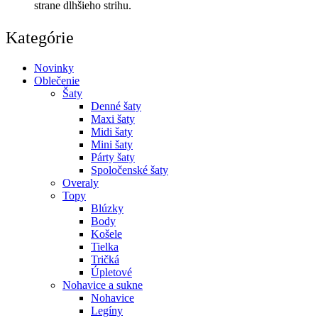
strane dlhšieho strihu.
Kategórie
Novinky
Oblečenie
Šaty
Denné šaty
Maxi šaty
Midi šaty
Mini šaty
Párty šaty
Spoločenské šaty
Overaly
Topy
Blúzky
Body
Košele
Tielka
Tričká
Úpletové
Nohavice a sukne
Nohavice
Legíny