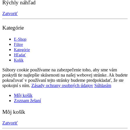
Rýchly náhľad
Zatvoriť
Kategórie
E-Shop
Filtre
Kategórie
Hľadať
Košík
Súbory cookie používame na zabezpečenie toho, aby sme vám
poskytli tie najlepšie skúsenosti na našej webovej stránke. Ak budete
pokračovať v používaní tejto stránky budeme predpokladať, že ste
spokojní s ním.
Zásady ochrany osobných údajov
Súhlasím
Môj košík
Zoznam želaní
Môj košík
Zatvoriť