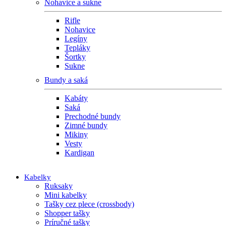
Nohavice a sukne
Rifle
Nohavice
Legíny
Tepláky
Šortky
Sukne
Bundy a saká
Kabáty
Saká
Prechodné bundy
Zimné bundy
Mikiny
Vesty
Kardigan
Kabelky
Ruksaky
Mini kabelky
Tašky cez plece (crossbody)
Shopper tašky
Príručné tašky