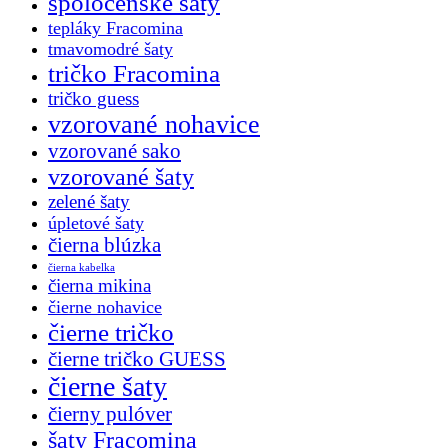
spoločenské šaty
tepláky Fracomina
tmavomodré šaty
tričko Fracomina
tričko guess
vzorované nohavice
vzorované sako
vzorované šaty
zelené šaty
úpletové šaty
čierna blúzka
čierna kabelka
čierna mikina
čierne nohavice
čierne tričko
čierne tričko GUESS
čierne šaty
čierny pulóver
šaty Fracomina