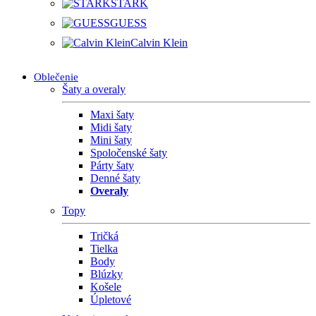
STARK
GUESS
Calvin Klein
Oblečenie
Šaty a overaly
Maxi šaty
Midi šaty
Mini šaty
Spoločenské šaty
Párty šaty
Denné šaty
Overaly
Topy
Tričká
Tielka
Body
Blúzky
Košele
Úpletové