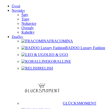
Úvod
Novinky
Šaty
Topy
Nohavice
Overaly
Kabelky
Značky
FRACOMINA
BADOO Luxury Fashion
LEO & UGO
KORALLINE
RELISH
GLÜCKSMOMENT