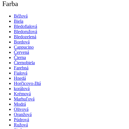
Farba
Béžová
Biela
Bledofialová
Bledoružová
Bledozelená
Bordová
Cappucino
Červená
Čierna
Čiernobiela
Farebná
Fialová
Hnedá
Horčicovo-žltá
korálová
Krémová
Marhuľová
Modrá
Olivová
Oranžová
Púdrová
Ružová