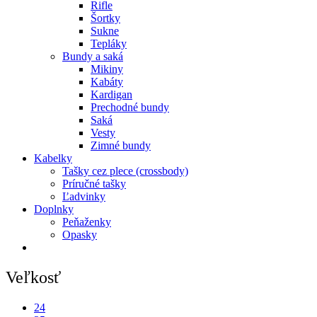
Rifle
Šortky
Sukne
Tepláky
Bundy a saká
Mikiny
Kabáty
Kardigan
Prechodné bundy
Saká
Vesty
Zimné bundy
Kabelky
Tašky cez plece (crossbody)
Príručné tašky
Ľadvinky
Doplnky
Peňaženky
Opasky
Veľkosť
24