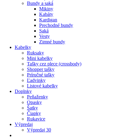
Bundy a saká
Mikiny
Kabáty
Kardigan
Prechodné bundy
Saká
Vesty
Zimné bundy
Kabelky
Ruksaky
Mini kabelky
Tašky cez plece (crossbody)
Shopper tašky
Príručné tašky
Ľadvinky
Listové kabelky
Doplnky
Peňaženky
Opasky
Šatky
Čiapky
Rukavice
Výpredaj
Výpredaj 30