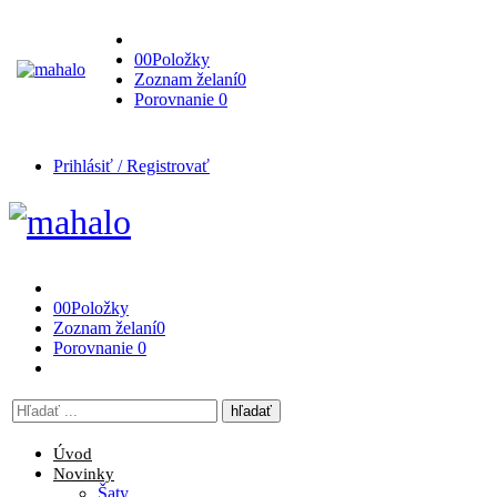
0
0
Položky
Zoznam želaní
0
Porovnanie
0
Prihlásiť / Registrovať
0
0
Položky
Zoznam želaní
0
Porovnanie
0
Vyhľadávanie
tu
Úvod
Novinky
Šaty