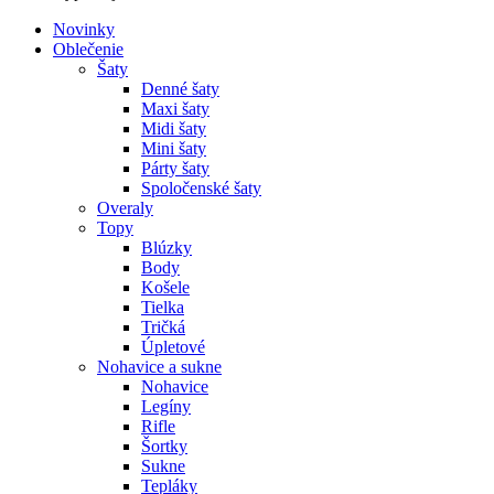
Novinky
Oblečenie
Šaty
Denné šaty
Maxi šaty
Midi šaty
Mini šaty
Párty šaty
Spoločenské šaty
Overaly
Topy
Blúzky
Body
Košele
Tielka
Tričká
Úpletové
Nohavice a sukne
Nohavice
Legíny
Rifle
Šortky
Sukne
Tepláky