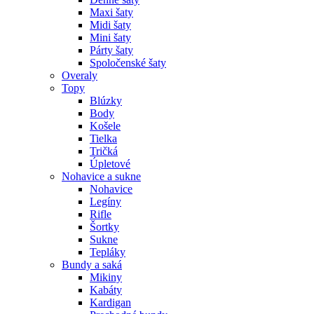
Maxi šaty
Midi šaty
Mini šaty
Párty šaty
Spoločenské šaty
Overaly
Topy
Blúzky
Body
Košele
Tielka
Tričká
Úpletové
Nohavice a sukne
Nohavice
Legíny
Rifle
Šortky
Sukne
Tepláky
Bundy a saká
Mikiny
Kabáty
Kardigan