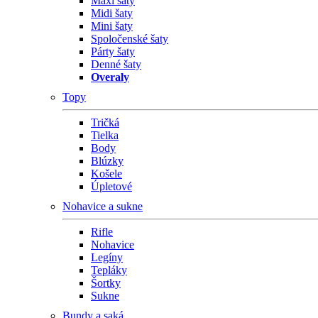
Maxi šaty
Midi šaty
Mini šaty
Spoločenské šaty
Párty šaty
Denné šaty
Overaly
Topy
Tričká
Tielka
Body
Blúzky
Košele
Úpletové
Nohavice a sukne
Rifle
Nohavice
Legíny
Tepláky
Šortky
Sukne
Bundy a saká