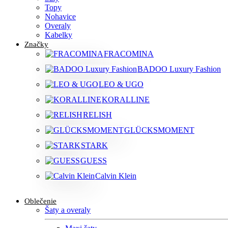
Topy
Nohavice
Overaly
Kabelky
Značky
FRACOMINA
BADOO Luxury Fashion
LEO & UGO
KORALLINE
RELISH
GLÜCKSMOMENT
STARK
GUESS
Calvin Klein
Oblečenie
Šaty a overaly