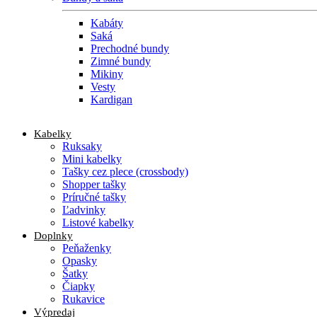
Kabáty
Saká
Prechodné bundy
Zimné bundy
Mikiny
Vesty
Kardigan
Kabelky
Ruksaky
Mini kabelky
Tašky cez plece (crossbody)
Shopper tašky
Príručné tašky
Ľadvinky
Listové kabelky
Doplnky
Peňaženky
Opasky
Šatky
Čiapky
Rukavice
Výpredaj