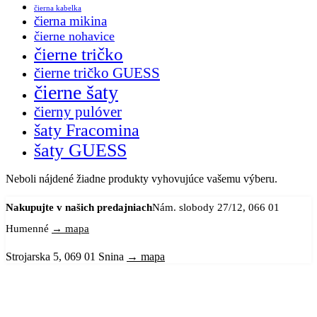
čierna kabelka
čierna mikina
čierne nohavice
čierne tričko
čierne tričko GUESS
čierne šaty
čierny pulóver
šaty Fracomina
šaty GUESS
Neboli nájdené žiadne produkty vyhovujúce vašemu výberu.
Nakupujte v našich predajniach
Nám. slobody 27/12, 066 01
Humenné
→ mapa
Strojarska 5, 069 01 Snina
→ mapa