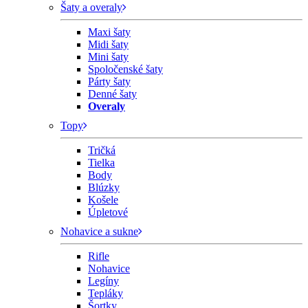
Šaty a overaly
Maxi šaty
Midi šaty
Mini šaty
Spoločenské šaty
Párty šaty
Denné šaty
Overaly
Topy
Tričká
Tielka
Body
Blúzky
Košele
Úpletové
Nohavice a sukne
Rifle
Nohavice
Legíny
Tepláky
Šortky