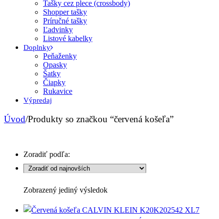
Tašky cez plece (crossbody)
Shopper tašky
Príručné tašky
Ľadvinky
Listové kabelky
Doplnky
Peňaženky
Opasky
Šatky
Čiapky
Rukavice
Výpredaj
Úvod
/
Produkty so značkou “červená košeľa”
Zoradiť podľa:
Zobrazený jediný výsledok