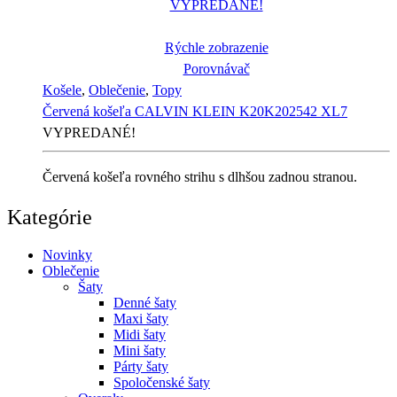
VYPREDANÉ!
Rýchle zobrazenie
Porovnávač
Košele
,
Oblečenie
,
Topy
Červená košeľa CALVIN KLEIN K20K202542 XL7
VYPREDANÉ!
Červená košeľa rovného strihu s dlhšou zadnou stranou.
Kategórie
Novinky
Oblečenie
Šaty
Denné šaty
Maxi šaty
Midi šaty
Mini šaty
Párty šaty
Spoločenské šaty