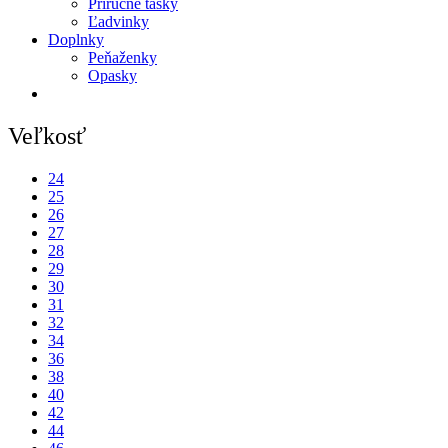
Príručné tašky
Ľadvinky
Doplnky
Peňaženky
Opasky
Veľkosť
24
25
26
27
28
29
30
31
32
34
36
38
40
42
44