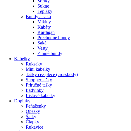
Šortky
Sukne
Tepláky
Bundy a saká
Mikiny
Kabáty
Kardigan
Prechodné bundy
Saká
Vesty
Zimné bundy
Kabelky
Ruksaky
Mini kabelky
Tašky cez plece (crossbody)
Shopper tašky
Príručné tašky
Ľadvinky
Listové kabelky
Doplnky
Peňaženky
Opasky
Šatky
Čiapky
Rukavice