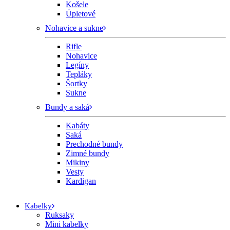
Košele
Úpletové
Nohavice a sukne
Rifle
Nohavice
Legíny
Tepláky
Šortky
Sukne
Bundy a saká
Kabáty
Saká
Prechodné bundy
Zimné bundy
Mikiny
Vesty
Kardigan
Kabelky
Ruksaky
Mini kabelky