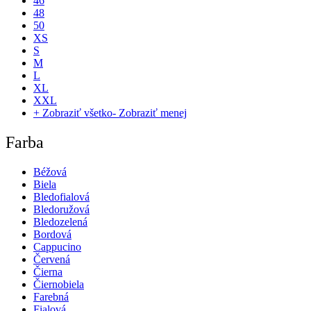
46
48
50
XS
S
M
L
XL
XXL
+ Zobraziť všetko
- Zobraziť menej
Farba
Béžová
Biela
Bledofialová
Bledoružová
Bledozelená
Bordová
Cappucino
Červená
Čierna
Čiernobiela
Farebná
Fialová