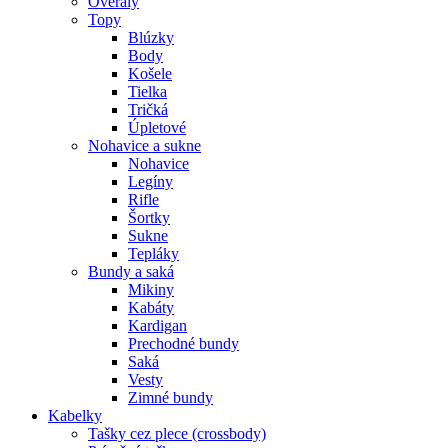
Overaly
Topy
Blúzky
Body
Košele
Tielka
Tričká
Úpletové
Nohavice a sukne
Nohavice
Legíny
Rifle
Šortky
Sukne
Tepláky
Bundy a saká
Mikiny
Kabáty
Kardigan
Prechodné bundy
Saká
Vesty
Zimné bundy
Kabelky
Tašky cez plece (crossbody)