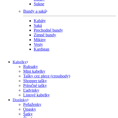
Sukne
Bundy a saká
Kabáty
Saká
Prechodné bundy
Zimné bundy
Mikiny
Vesty
Kardigan
Kabelky
Ruksaky
Mini kabelky
Tašky cez plece (crossbody)
Shopper tašky
Príručné tašky
Ľadvinky
Listové kabelky
Doplnky
Peňaženky
Opasky
Šatky