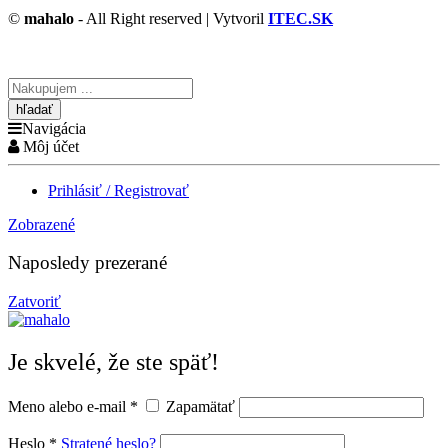
©
mahalo
- All Right reserved | Vytvoril
ITEC.SK
Vyhľadávanie
tu
Navigácia
Môj účet
Prihlásiť / Registrovať
Zobrazené
Naposledy prezerané
Zatvoriť
Je skvelé, že ste späť!
Meno alebo e-mail
*
Zapamätať
Heslo
*
Stratené heslo?