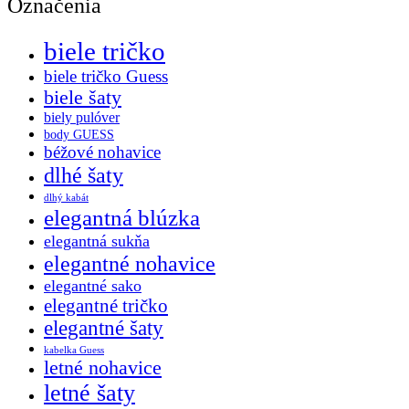
Označenia
biele tričko
biele tričko Guess
biele šaty
biely pulóver
body GUESS
béžové nohavice
dlhé šaty
dlhý kabát
elegantná blúzka
elegantná sukňa
elegantné nohavice
elegantné sako
elegantné tričko
elegantné šaty
kabelka Guess
letné nohavice
letné šaty