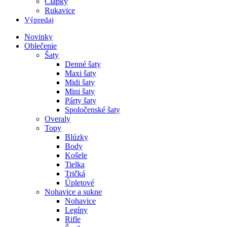
Čiapky
Rukavice
Výpredaj
Novinky
Oblečenie
Šaty
Denné šaty
Maxi šaty
Midi šaty
Mini šaty
Párty šaty
Spoločenské šaty
Overaly
Topy
Blúzky
Body
Košele
Tielka
Tričká
Úpletové
Nohavice a sukne
Nohavice
Legíny
Rifle