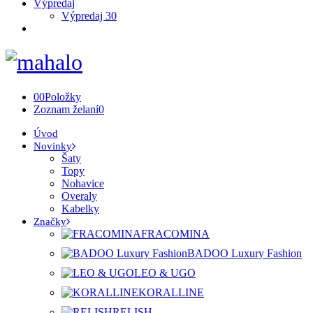
Výpredaj
Výpredaj 30
0
0
Položky
Zoznam želaní
0
Úvod
Novinky
Šaty
Topy
Nohavice
Overaly
Kabelky
Značky
FRACOMINA
BADOO Luxury Fashion
LEO & UGO
KORALLINE
RELISH