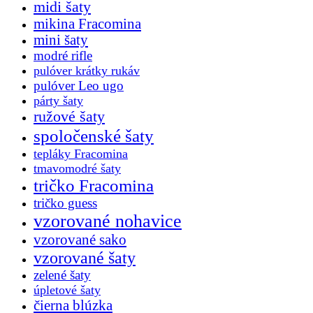
midi šaty
mikina Fracomina
mini šaty
modré rifle
pulóver krátky rukáv
pulóver Leo ugo
párty šaty
ružové šaty
spoločenské šaty
tepláky Fracomina
tmavomodré šaty
tričko Fracomina
tričko guess
vzorované nohavice
vzorované sako
vzorované šaty
zelené šaty
úpletové šaty
čierna blúzka