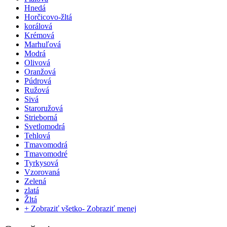
Hnedá
Horčicovo-žltá
korálová
Krémová
Marhuľová
Modrá
Olivová
Oranžová
Púdrová
Ružová
Sivá
Staroružová
Strieborná
Svetlomodrá
Tehlová
Tmavomodrá
Tmavomodré
Tyrkysová
Vzorovaná
Zelená
zlatá
Žltá
+ Zobraziť všetko
- Zobraziť menej