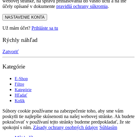
webovej stránke, na správu prihlasovania do vášho účtu a na iné
účely opísané v dokumente
pravidlá ochrany súkromia
.
NASTAVENIE KONTA
Už mám účet?
Prihláste sa tu
Rýchly náhľad
Zatvoriť
Kategórie
E-Shop
Filtre
Kategórie
Hľadať
Košík
Súbory cookie používame na zabezpečenie toho, aby sme vám
poskytli tie najlepšie skúsenosti na našej webovej stránke. Ak budete
pokračovať v používaní tejto stránky budeme predpokladať, že ste
spokojní s ním.
Zásady ochrany osobných údajov
Súhlasím