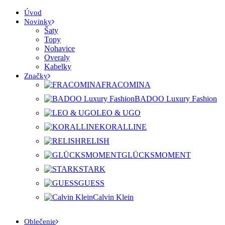
Úvod
Novinky
Šaty
Topy
Nohavice
Overaly
Kabelky
Značky
FRACOMINA
BADOO Luxury Fashion
LEO & UGO
KORALLINE
RELISH
GLÜCKSMOMENT
STARK
GUESS
Calvin Klein
Oblečenie