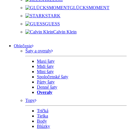
GLÜCKSMOMENT
STARK
GUESS
Calvin Klein
Oblečenie
Šaty a overaly
Maxi šaty
Midi šaty
Mini šaty
Spoločenské šaty
Párty šaty
Denné šaty
Overaly
Topy
Tričká
Tielka
Body
Blúzky